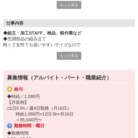
もっと見る
〜〜扶養内で勤務したい方〜〜
〜〜こどもが学校に行っている間だけ勤務したい〜〜
など志望理由は何でもOKです！
仕事内容
＼＼気になったら即お電話！お待ちしております／／
◆組立・加工STAFF、検品、軽作業など
◆空調部品の組み立て
軽くて女性でも扱いやすいサイズなので
作業も楽々ですよ♪
もっと見る
・剛腕必要なし！重たいモノなし！
・冷暖房完備で働きやすい職場
募集情報（アルバイト・パート・職業紹介）
・単純作業でも達成感が得られる♪
給与
◆時給／1,080円
コツコツ作業や単純作業が好きな方にはピッタリ★
【月収例】
☆まずはかんたん作業からスタート！
□1日5.5h／週4日勤務（月16日）
時給1,080円×1日5.5h×月16日
＝95,040円〜
勤務時間・曜日
◆勤務時間