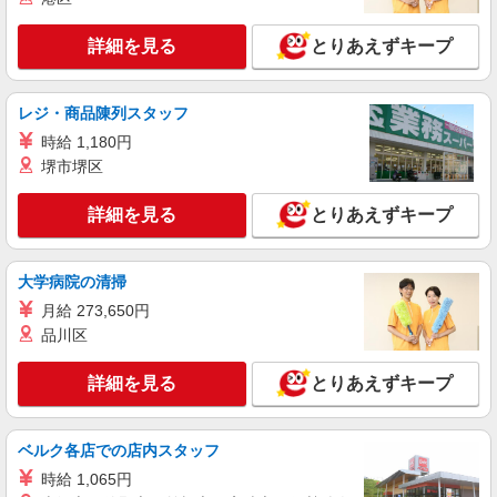
UTエージェント株式会社 AGT関西第三CU AGT草津エリア DK岡本CL
《Jbqv1C》
詳細を見る
とりあえずキープ
組立・加工・検査
月給：240,000円〜 月収例：318,000円(月給＋
各種手当)
レジ・商品陳列スタッフ
滋賀県草津市 勤務詳細：草津市 通勤方法：徒
時給 1,180円
歩/車/バス/電車/バイク 最寄り駅：南草津駅から車
堺市堺区
10分 ※構内の（無料）駐車場利用OK ※草津駅か
ら無料送迎あり(15分ほど)
詳細を見る
キープ
詳細を見る
とりあえずキープ
派遣社員
株式会社ヒューマンコミュニティ
大学病院の清掃
大手優良企業で小物商品の材料など袋詰めのお
月給 273,650円
仕事です。 わからないことは丁寧に教えてく
品川区
れるので、 安心して勤務スタートできま
時給 1300円〜
す！！
滋賀県草津市岡本町
詳細を見る
とりあえずキープ
詳細を見る
キープ
ベルク各店での店内スタッフ
正社員
時給 1,065円
UTエージェント株式会社 AGT関西第三CU AGT草津エリア ER草津CL