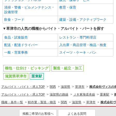
清掃・警備・ビルメンテナンス・
教育・保育
設備管理
飲食・フード
建築・設備・アクティブワーク
草津市の人気の職種からバイト・アルバイト・パートを探す
食品・試食販売
レストラン・専門料理店
配送・配達ドライバー
入出庫・商品管理・検品・検査
一般・営業事務
スイーツ・ケーキ・パン
梱包・仕分け・ピッキング
製造・組立・加工
滋賀県草津市
栗東駅
アルバイト・バイト・求人TOP
関西
滋賀県
草津市
株式会社ヴィスの
アルバイト・バイト・求人TOP
滋賀県の路線
ＪＲ東海道本線
栗東駅
職種・条件一覧
軽作業・製造・物流
関西
滋賀県
草津市
株式会社ヴ
掲載ご希望のお客様へ
よくある質問