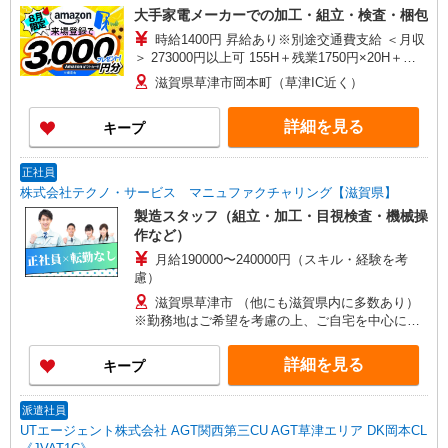
大手家電メーカーでの加工・組立・検査・梱包
時給1400円 昇給あり※別途交通費支給 ＜月収
＞ 273000円以上可 155H＋残業1750円×20H＋深
夜350円×62.5H
滋賀県草津市岡本町（草津IC近く）
詳細を見る
キープ
正社員
株式会社テクノ・サービス マニュファクチャリング【滋賀県】
製造スタッフ（組立・加工・目視検査・機械操
作など）
月給190000〜240000円（スキル・経験を考
慮）
滋賀県草津市 （他にも滋賀県内に多数あり）
※勤務地はご希望を考慮の上、ご自宅を中心に通
勤時間120分圏内のエリアとなります。（転勤な
し）
詳細を見る
キープ
派遣社員
UTエージェント株式会社 AGT関西第三CU AGT草津エリア DK岡本CL