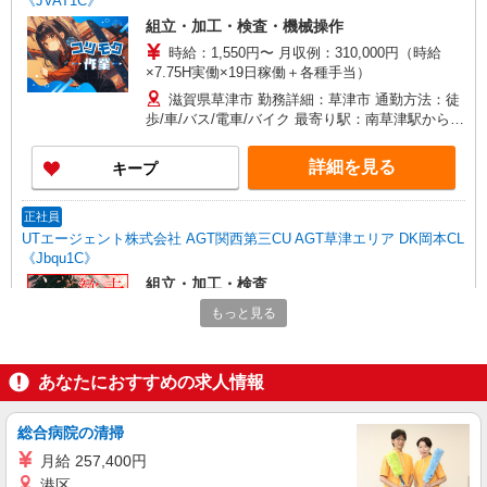
《JVAT1C》
組立・加工・検査・機械操作
時給：1,550円〜 月収例：310,000円（時給
×7.75H実働×19日稼働＋各種手当）
滋賀県草津市 勤務詳細：草津市 通勤方法：徒
歩/車/バス/電車/バイク 最寄り駅：南草津駅から車
10分 ※構内の（無料）駐車場利用OK ※JR草津駅
から無料送迎バスあり(15分ほど)
詳細を見る
キープ
正社員
UTエージェント株式会社 AGT関西第三CU AGT草津エリア DK岡本CL
《Jbqu1C》
組立・加工・検査
月給：210,000円〜 月収例：316,000円(月給＋
もっと見る
各種手当) ※連操手当10,000円/月を含む
滋賀県草津市 勤務詳細：草津市 通勤方法：徒
歩/車/バス/電車/バイク 最寄り駅：南草津駅から車
あなたにおすすめの求人情報
10分 ※構内の（無料）駐車場利用OK ※草津駅か
ら無料送迎あり(15分ほど)
詳細を見る
キープ
総合病院の清掃
月給 257,400円
正社員
港区