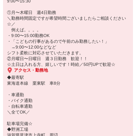
9:00〜15:30
①月〜木曜日 週4日勤務
＼勤務時間固定ですが希望時間ございましたらご相談ください
☆／
例えば。。。。
・9:00〜15:00勤務OK
・「こどもの行事があるので午前のみ勤務したい！」
→9:00〜12:00などなど
シフト柔軟に対応させていただきます。
②月曜日〜日曜日 週３日勤務 歓迎！！
☆土日は入れる方、嬉しいです！時給／50円UPで歓迎☆
アクセス・勤務地
◆最寄駅
東海道本線 栗東駅 車8分
・車通勤
・バイク通勤
・自転車通勤
＼全てOK／
駐車場完備☆
◆野洲工場
滋賀県草津市上寺町 周辺