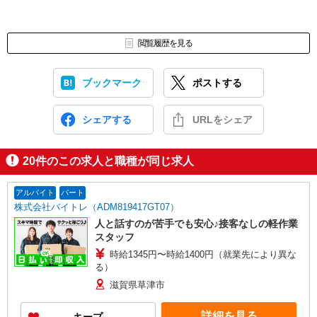
閲覧履歴を見る
ブックマーク
ポストする
シェアする
URLをシェア
20
件のこの求人と職種が同じ求人
アルバイト
パート
株式会社バイトレ（ADM819417GT07）
人と話すのが苦手でも安心♪接客なしの軽作業
スタッフ
時給1345円〜時給1400円（就業先により異な
る）
滋賀県草津市
詳細を見る