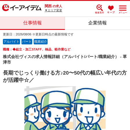
関西
の求人
▼エリア変更
仕事情報
企業情報
更新日：2026/08/06 ※更新日時点の最新情報です
アルバイト
パート
職業紹介
職種：◆組立・加工STAFF、検品、軽作業など
株式会社ヴィスの求人情報詳細（アルバイト/パート/職業紹介） - 草
津市
長期でじっくり働ける方♪20〜50代の幅広い年代の方
が活躍中☆／