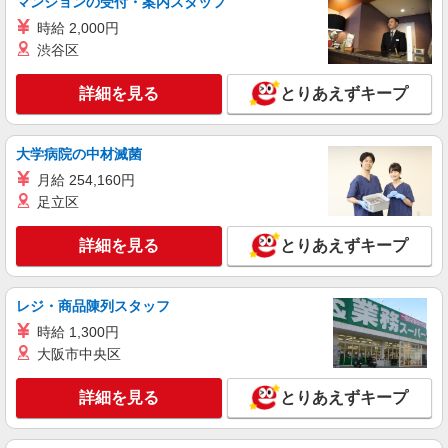
マンションの受付・案内スタッフ
詳細を見る
キープ
時給 2,000円
渋谷区
派遣社員
株式会社テクノ・サービス/お仕事No/0892904
詳細を見る
とりあえずキープ
ピッキング、梱包業務
時給1200円交通費全額支給
大学病院の中材滅菌
滋賀県草津市 ＊バイク通勤OK
月給 254,160円
詳細を見る
キープ
足立区
詳細を見る
とりあえずキープ
派遣社員
株式会社テクノ・サービス/お仕事No/0821512
機械オペレーターなど
レジ・商品陳列スタッフ
時給1200円交通費全額支給
時給 1,300円
滋賀県草津市 ＊車・バイク通勤OK
大阪市中央区
詳細を見る
キープ
詳細を見る
とりあえずキープ
派遣社員