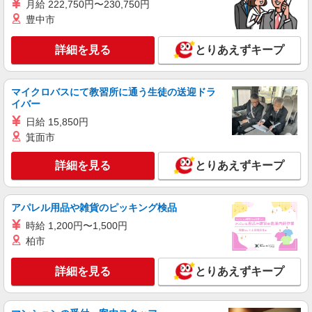
月給 222,750円〜230,750円
時給1600円交通費全額支給
豊中市
滋賀県草津市 ＊車・バイク通勤OK
詳細を見る
とりあえずキープ
詳細を見る
キープ
マイクロバスにて教習所に通う生徒の送迎ドラ
派遣社員
イバー
株式会社テクノ・サービス/お仕事No/0920312
日給 15,850円
機械オペレーター業務
箕面市
時給1600円交通費全額支給
滋賀県草津市 ＊車・バイク通勤OK
詳細を見る
とりあえずキープ
詳細を見る
キープ
アパレル用品や雑貨のピッキング検品
時給 1,200円〜1,500円
派遣社員
株式会社テクノ・サービス/お仕事No/0914615
柏市
ピッキング・荷札確認
詳細を見る
とりあえずキープ
時給1300円交通費全額支給
滋賀県草津市 ＊車・バイク通勤OK