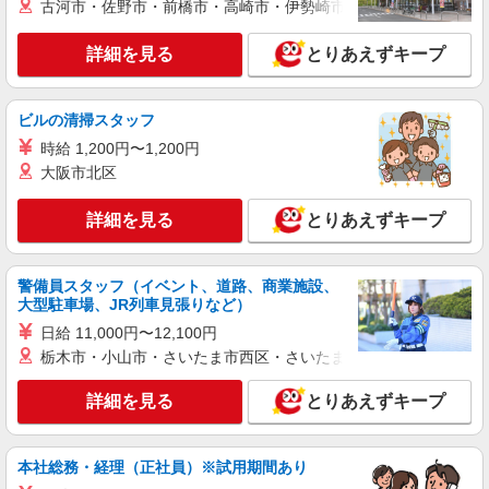
古河市・佐野市・前橋市・高崎市・伊勢崎市・太田市・館林市・
《JXYT1C》
アルミ加工・研磨・溶接・穴あけ・検査・梱包
詳細を見る
とりあえずキープ
月給：228,000円〜 月収例：321,000円(月給＋
各種手当)
滋賀県草津市 勤務地：草津市 通勤方法：徒歩/
ビルの清掃スタッフ
車/バス/自転車/電車/バイク 最寄り駅：南草津駅か
時給 1,200円〜1,200円
ら徒歩19分・車9分 ※構内の（無料）駐車場利用
大阪市北区
OK
詳細を見る
キープ
詳細を見る
とりあえずキープ
派遣社員
株式会社テクノ・サービス/お仕事No/0889164
ピッキング・荷札貼り
警備員スタッフ（イベント、道路、商業施設、
大型駐車場、JR列車見張りなど）
時給1300円交通費全額支給
日給 11,000円〜12,100円
滋賀県草津市 ＊車・バイク通勤OK
栃木市・小山市・さいたま市西区・さいたま市岩槻区・久喜市・
詳細を見る
キープ
詳細を見る
とりあえずキープ
派遣社員
株式会社テクノ・サービス/お仕事No/0915009
本社総務・経理（正社員）※試用期間あり
ピッキング・積み込み