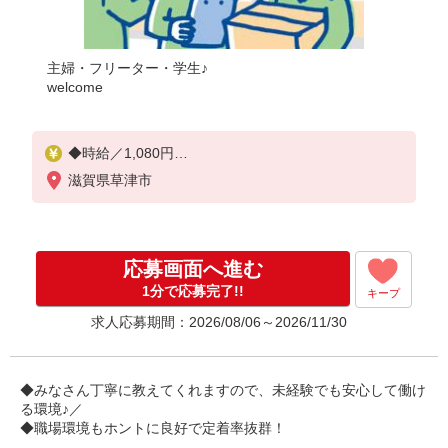
主婦・フリーター・学生♪
welcome
◆時給／1,080円
【月収例】
滋賀県草津市
□1日5.5h／週4日勤務（月16日）
時給1,080円×1日5.5h×月16日
＝95,040円〜
応募画面へ進む
1分で応募完了!!
キープ
求人応募期間：2026/08/06～2026/11/30
◆みなさん丁寧に教えてくれますので、未経験でも安心して働け
る環境♪／
◆職場環境もホントに良好で定着率抜群！