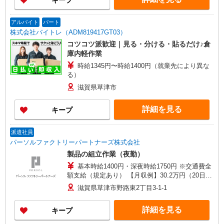
キープ
アルバイト
パート
株式会社バイトレ（ADM819417GT03）
コツコツ派歓迎｜見る・分ける・貼るだけ♪倉
庫内軽作業
時給1345円〜時給1400円（就業先により異な
る）
滋賀県草津市
詳細を見る
キープ
派遣社員
パーソルファクトリーパートナーズ株式会社
製品の組立作業（夜勤）
基本時給1400円・深夜時給1750円 ※交通費全
額支給（規定あり） 【月収例】30.2万円（20日勤
務＋残業25h＋深夜120h） ※4ヶ月目以降は基本時
滋賀県草津市野路東2丁目3-1-1
給1300円となります。
詳細を見る
キープ