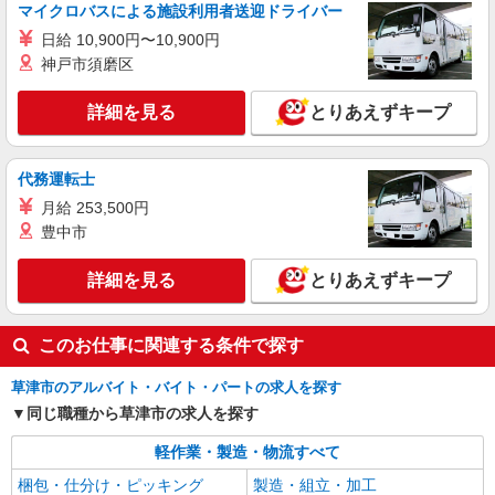
株式会社テクノ・サービス/お仕事No/0920269
マイクロバスによる施設利用者送迎ドライバー
機械オペレーター
日給 10,900円〜10,900円
時給1600円交通費全額支給
神戸市須磨区
滋賀県草津市 ＊車・バイク通勤OK
詳細を見る
とりあえずキープ
詳細を見る
キープ
代務運転士
派遣社員
株式会社テクノ・サービス/お仕事No/0811397
月給 253,500円
豊中市
計量器の組立など
時給1200円交通費全額支給
詳細を見る
とりあえずキープ
滋賀県草津市 ＊車・バイク通勤OK
詳細を見る
キープ
このお仕事に関連する条件で探す
草津市のアルバイト・バイト・パートの求人を探す
同じ職種から草津市の求人を探す
軽作業・製造・物流すべて
梱包・仕分け・ピッキング
製造・組立・加工