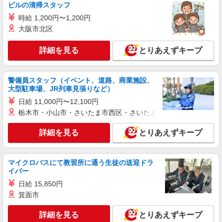
ビルの清掃スタッフ
時給 1,200円〜1,200円
派遣社員
大阪市北区
パーソルエクセルHRパートナーズ株式会社
イベント参加者受付や問い合わせ対応など
詳細を見る
とりあえずキープ
時給1,600円〜1,650円（経験・能力による）
※当社規定あり
大阪府泉佐野市／最寄駅：日根野駅
警備員スタッフ（イベント、道路、商業施設、
大型駐車場、JR列車見張りなど）
詳細を見る
キープ
日給 11,000円〜12,100円
栃木市・小山市・さいたま市西区・さいたま市岩槻区・久喜市・
派遣社員
パーソルエクセルHRパートナーズ株式会社
詳細を見る
とりあえずキープ
イベント参加者受付や問い合わせ対応など
時給1,600円〜1,650円（経験・能力による）
マイクロバスにて教習所に通う生徒の送迎ドラ
※当社規定あり
イバー
大阪府泉佐野市／最寄駅：日根野駅
日給 15,850円
箕面市
詳細を見る
キープ
詳細を見る
とりあえずキープ
派遣社員