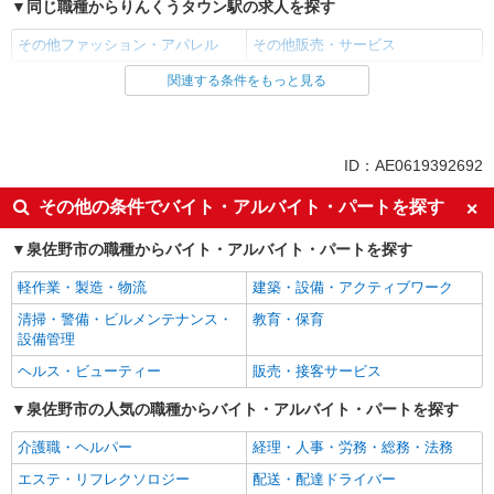
同じ職種からりんくうタウン駅の求人を探す
その他ファッション・アパレル
その他販売・サービス
関連する条件をもっと見る
同じ雇用形態からりんくうタウン駅の求人を探す
アルバイト
パート
同じ特徴からりんくうタウン駅の求人を探す
ID：AE0619392692
未経験歓迎
フリーター歓迎
その他の条件でバイト・アルバイト・パートを探す
昇給あり
週2～3日勤務OK
泉佐野市の職種からバイト・アルバイト・パートを探す
短時間勤務（1日4h以内）OK
時間や曜日が選べる・シフト自由
軽作業・製造・物流
建築・設備・アクティブワーク
朝
昼
清掃・警備・ビルメンテナンス・
教育・保育
夕方
夜
設備管理
オープニングスタッフ
副業・WワークOK
ヘルス・ビューティー
販売・接客サービス
交通費支給
社会保険あり
泉佐野市の人気の職種からバイト・アルバイト・パートを探す
まかない・食事補助
社割・特典あり
介護職・ヘルパー
経理・人事・労務・総務・法務
制服貸与
エステ・リフレクソロジー
配送・配達ドライバー
同じ職種から求人を探す