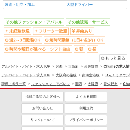
製造・組立・加工
大型ドライバー
ファッション・アパレル
販売・接客サービス
その他ファッション・アパレル
その他販売・サービス
同じ特徴から求人を探す
未経験歓迎
フリーター歓迎
昇給あり
未経験歓迎
週2～3日勤務OK
週2～3日勤務OK
短時間勤務（1日4h以内）OK
短時間勤務（1日4h以内）OK
オープニングスタッフ
時間や曜日が選べる・シフト自由
朝
昼
副業・WワークOK
交通費支給
もっと見る
社会保険あり
まかない・食事補助
アルバイト・バイト・求人TOP
関西
大阪府
泉佐野市
Chumsの求人
アルバイト・バイト・求人TOP
大阪府の路線
南海空港線
りんくうタウン
職種・条件一覧
ファッション・アパレル
関西
大阪府
泉佐野市
Ch
掲載ご希望のお客様へ
よくある質問
お問い合わせ
利用規約
リンクについて
プライバシーポリシー