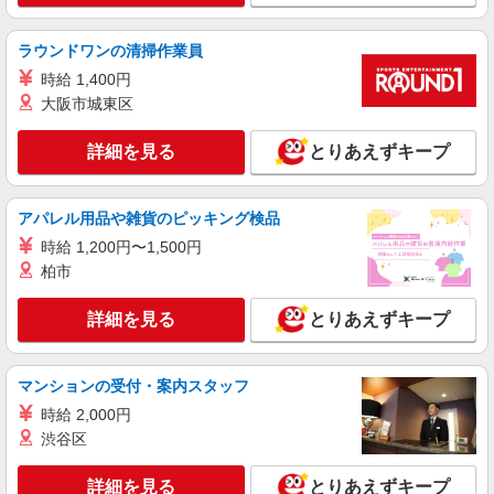
株式会社ミライエ
接客販売スタッフ
ラウンドワンの清掃作業員
時給1,600円 ※交通費上限40,000円まで支給
時給 1,400円
※試用期間2ヶ月あり ※スキル・言語・能力によ
大阪市城東区
っては時給は異なります。
大阪府泉佐野市 関西国際空港第2ターミナル内
詳細を見る
とりあえずキープ
詳細を見る
キープ
派遣社員
アパレル用品や雑貨のピッキング検品
株式会社ミライエ
時給 1,200円〜1,500円
接客販売スタッフ
柏市
時給1,750円 ※交通費上限40,000円まで支給
※試用期間2ヶ月あり(試用期間中は時給1,600円)
詳細を見る
とりあえずキープ
大阪府泉佐野市
マンションの受付・案内スタッフ
詳細を見る
キープ
時給 2,000円
派遣社員
渋谷区
株式会社ミライエ
接客販売スタッフ
詳細を見る
とりあえずキープ