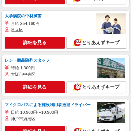
時給1,600円 ※試用期間2ヶ月あり ※スキル・
言語・能力によっては時給は異なります。
大学病院の中材滅菌
大阪府泉佐野市
月給 254,160円
足立区
詳細を見る
キープ
詳細を見る
とりあえずキープ
派遣社員
株式会社ミライエ
接客販売スタッフ(日本語＆中国語)
レジ・商品陳列スタッフ
時給1,600円
時給 1,300円
大阪府泉佐野市 関西空港第1ターミナル4階
大阪市中央区
出国フロア
詳細を見る
とりあえずキープ
詳細を見る
キープ
派遣社員
マイクロバスによる施設利用者送迎ドライバー
株式会社ミライエ
日給 10,900円〜10,900円
接客販売スタッフ
神戸市須磨区
時給1,650円 交通費別途全額支給
大阪府泉佐野市 関西国際空港第2ターミナル