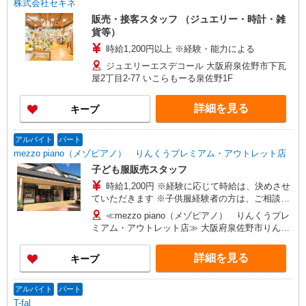
株式会社セキネ
販売・接客スタッフ （ジュエリー・時計・雑
貨等）
時給1,200円以上 ※経験・能力による
ジュエリーエスデコール 大阪府泉佐野市下瓦
屋2丁目2-77 いこらもーる泉佐野1F
詳細を見る
キープ
アルバイト
パート
mezzo piano（メゾピアノ） りんくうプレミアム・アウトレット店
子ども服販売スタッフ
時給1,200円 ※経験に応じて時給は、決めさせ
ていただきます ※子供服経験者の方は、ご相談く
ださい ◆昇給あり ◆交通費規定内支給（上限
≪mezzo piano（メゾピアノ） りんくうプレ
40,000円／月）
ミアム・アウトレット店≫ 大阪府泉佐野市りんく
う往来南3-28
詳細を見る
キープ
アルバイト
パート
T-fal