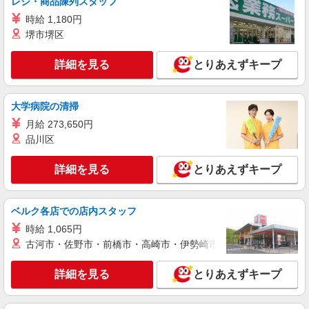
レジ・商品陳列スタッフ
時給 1,180円
詳細を見る
キープ
堺市堺区
派遣社員
詳細を見る
とりあえずキープ
パーソルエクセルHRパートナーズ株式会社
イベント参加者受付や問い合わせ対応など
大学病院の清掃
時給1,600円〜1,650円（経験・能力による）
※当社規定あり
月給 273,650円
大阪府泉佐野市／最寄駅：日根野駅
品川区
詳細を見る
キープ
詳細を見る
とりあえずキープ
派遣社員
ベルク各店での店内スタッフ
パーソルエクセルHRパートナーズ株式会社
イベント参加者受付や問い合わせ対応など
時給 1,065円
古河市・佐野市・前橋市・高崎市・伊勢崎市・太田市・館林市・
時給1,600円〜1,650円（経験・能力による）
※当社規定あり
詳細を見る
とりあえずキープ
大阪府泉佐野市／最寄駅：日根野駅
詳細を見る
キープ