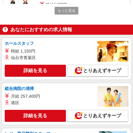
時給1,600円
もっと見る
大阪府泉佐野市 関西空港第2ターミナル
詳細を見る
キープ
あなたにおすすめの求人情報
派遣社員
ホールスタッフ
株式会社ミライエ
時給 1,150円
事務スタッフ
仙台市青葉区
時給1,600円
大阪府泉佐野市 関西空港第1ターミナルオフ
詳細を見る
とりあえずキープ
ィスビル内
詳細を見る
キープ
総合病院の清掃
月給 257,400円
派遣社員
港区
株式会社ミライエ
接客販売スタッフ
詳細を見る
とりあえずキープ
時給1,600円
大阪府泉佐野市 関西空港第1ターミナル4階
出国フロア