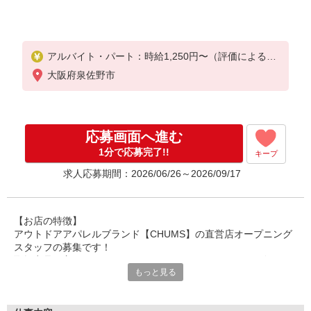
アルバイト・パート：時給1,250円〜（評価による給
与変動あり）
大阪府泉佐野市
＋交通費実費支給（規定有）
＋昼食補助500円／日（規定有）
残業は1分単位で支給
※試用期間（3ヶ月間）：同条件
応募画面へ進む
1分で応募完了!!
キープ
求人応募期間：2026/06/26～2026/09/17
【お店の特徴】
アウトドアアパレルブランド【CHUMS】の直営店オープニング
スタッフの募集です！
取扱商品は主に、ユニセックスのアパレルですが、キッズウェア
もっと見る
や各種バッグ・ポーチ、アクセサリー、アウトドア用品などなど
幅
広くございます！