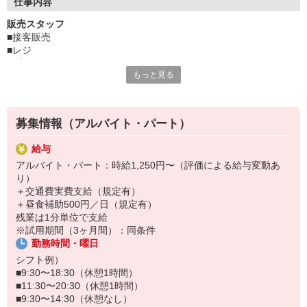
もちろんアパレルやアウトドアの販売未経験でも大歓迎です◎服
仕事内容
やバッグ、キャンプ用品の知識は1から丁寧に教えます！
販売スタッフ
【制度も充実！】
■接客販売
■評価による昇給制度有り
■レジ
■食事補助が500円／日！（規定有）
■ブログ、SNS
■ブランドウェアの制服貸与有り
もっと見る
■商品陳列、ディスプレイ
■従業員割引もあるので、気になったバッグや小物も手に入れや
■在庫管理、品出し
すい！
■店内美化
■イベント補助 など
募集情報（アルバイト・パート）
イベントも多数あるので、マンネリ化せず楽しく働けます！
給与
アルバイト・パート：時給1,250円〜（評価による給与変動あ
り）
＋交通費実費支給（規定有）
＋昼食補助500円／日（規定有）
残業は1分単位で支給
※試用期間（3ヶ月間）：同条件
勤務時間・曜日
シフト例）
■9:30〜18:30（休憩1時間）
■11:30〜20:30（休憩1時間）
■9:30〜14:30（休憩なし）