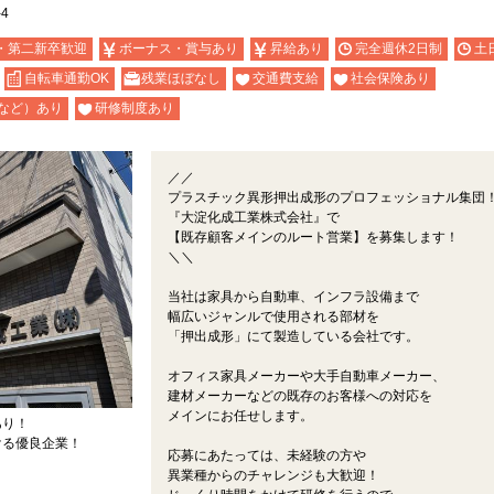
4
・第二新卒歓迎
ボーナス・賞与あり
昇給あり
完全週休2日制
土
自転車通勤OK
残業ほぼなし
交通費支給
社会保険あり
など）あり
研修制度あり
／／
プラスチック異形押出成形のプロフェッショナル集団
『大淀化成工業株式会社』で
【既存顧客メインのルート営業】を募集します！
＼＼
当社は家具から自動車、インフラ設備まで
幅広いジャンルで使用される部材を
「押出成形」にて製造している会社です。
オフィス家具メーカーや大手自動車メーカー、
建材メーカーなどの既存のお客様への対応を
メインにお任せします。
あり！
ける優良企業！
応募にあたっては、未経験の方や
異業種からのチャレンジも大歓迎！