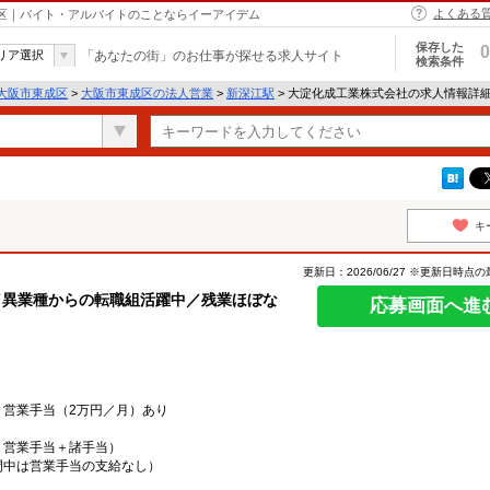
よくある
成区｜バイト・アルバイトのことならイーアイデム
保存した
0
リア選択
「あなたの街」のお仕事が探せる求人サイト
検索条件
大阪市東成区
>
大阪市東成区の法人営業
>
新深江駅
> 大淀化成工業株式会社の求人情報詳
キ
更新日：2026/06/27 ※更新日時点
／異業種からの転職組活躍中／残業ほぼな
応募画面へ進
、営業手当（2万円／月）あり
＋営業手当＋諸手当）
間中は営業手当の支給なし）