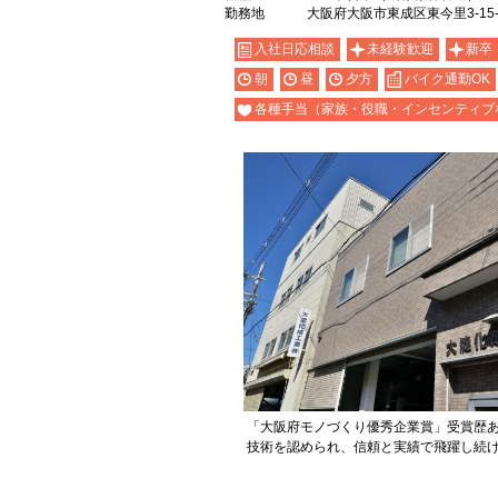
勤務地
大阪府大阪市東成区東今里3-15-
入社日応相談
未経験歓迎
新卒
朝
昼
夕方
バイク通勤OK
各種手当（家族・役職・インセンティブ
「大阪府モノづくり優秀企業賞」受賞歴
技術を認められ、信頼と実績で飛躍し続