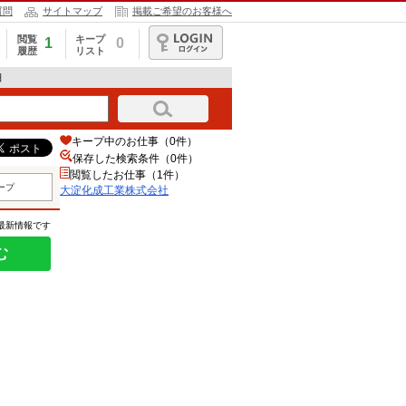
質問
サイトマップ
掲載ご希望のお客様へ
閲覧
キープ
1
0
履歴
リスト
ログイン
細
キープ中のお仕事（0件）
保存した検索条件（
0
件）
閲覧したお仕事（1件）
ープ
大淀化成工業株式会社
の最新情報です
む