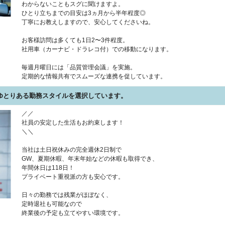
わからないこともスグに聞けますよ。
ひとり立ちまでの目安は3ヵ月から半年程度◎
丁寧にお教えしますので、安心してくださいね。
お客様訪問は多くても1日2〜3件程度。
社用車（カーナビ・ドラレコ付）での移動になります。
毎週月曜日には「品質管理会議」を実施。
定期的な情報共有でスムーズな連携を促しています。
ゆとりある勤務スタイルを選択しています。
／／
社員の安定した生活もお約束します！
＼＼
当社は土日祝休みの完全週休2日制で
GW、夏期休暇、年末年始などの休暇も取得でき、
年間休日は118日！
プライベート重視派の方も安心です。
日々の勤務では残業がほぼなく、
定時退社も可能なので
終業後の予定も立てやすい環境です。