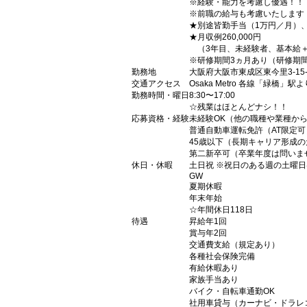
※経験・能力を考慮し優遇！！
※前職の給与も考慮いたします
★別途皆勤手当（1万円／月）
★月収例260,000円
（3年目、未経験者、基本給
※研修期間3ヵ月あり（研修期
勤務地
大阪府大阪市東成区東今里3-15-
交通アクセス
Osaka Metro 各線「緑橋」駅
勤務時間・曜日
8:30〜17:00
☆残業はほとんどナシ！！
応募資格・経験
未経験OK（他の職種や業種か
普通自動車運転免許（AT限定可
45歳以下（長期キャリア形成の
第二新卒可（卒業年度は問いま
休日・休暇
土日祝 ※祝日のある週の土曜
GW
夏期休暇
年末年始
☆年間休日118日
待遇
昇給年1回
賞与年2回
交通費支給（規定あり）
各種社会保険完備
有給休暇あり
家族手当あり
バイク・自転車通勤OK
社用車貸与（カーナビ・ドラレ