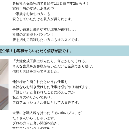
各種社会保険完備で昇給年1回＆賞与年2回あり！
家族手当の支給もあるので
ご家族をお持ちの方にも
安心していただける収入が得られます。
手厚い待遇と働きやすい環境が後押しし、
社員の定着率もバツグン！
腰を据えて活躍したい方にもオススメです。
定企業！お客様からいただく信頼が証です。
「大淀化成工業に頼んだら、何とかしてくれる」
そんな言葉をお客様からいただける企業であり続け、
信頼と実績を培ってきました。
他社様から断られたというお仕事も
当社ならお引き受けした仕事は必ずやり遂げます。
「難しい」と言われたことに応えるのが
私たちのやりがいであり、
プロフェッショナル集団としての責任です。
大阪には職人魂を持った「その道のプロ」が
たくさんいらっしゃいます。
プロの方々と良い関係を築き、
常にワンランク上の技術に