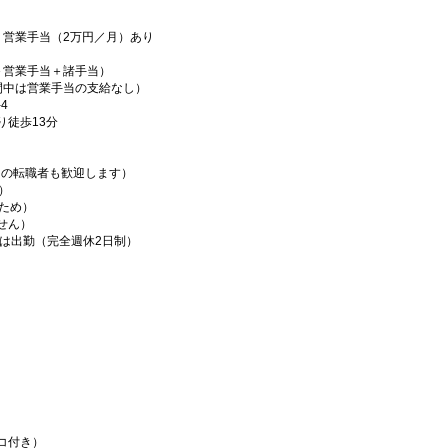
、営業手当（2万円／月）あり
＋営業手当＋諸手当）
間中は営業手当の支給なし）
4
より徒歩13分
らの転職者も歓迎します）
）
ため）
せん）
日は出勤（完全週休2日制）
コ付き）