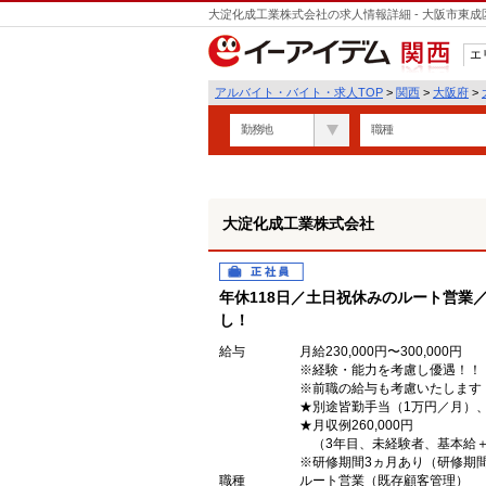
大淀化成工業株式会社の求人情報詳細 - 大阪市東
エ
関西
アルバイト・バイト・求人TOP
>
関西
>
大阪府
>
勤務地
職種
大淀化成工業株式会社
正社員
年休118日／土日祝休みのルート営業
し！
給与
月給230,000円〜300,000円
※経験・能力を考慮し優遇！！
※前職の給与も考慮いたします
★別途皆勤手当（1万円／月）
★月収例260,000円
（3年目、未経験者、基本給
※研修期間3ヵ月あり（研修期
職種
ルート営業（既存顧客管理）