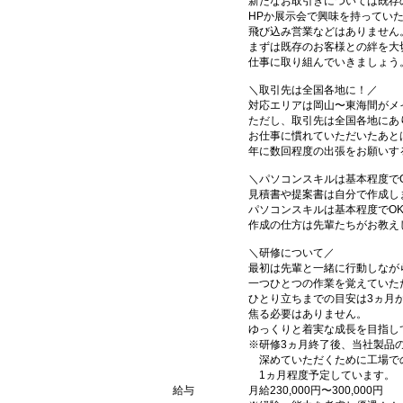
新たなお取引きについては既存
HPか展示会で興味を持ってい
飛び込み営業などはありません
まずは既存のお客様との絆を大
仕事に取り組んでいきましょう
＼取引先は全国各地に！／
対応エリアは岡山〜東海間がメ
ただし、取引先は全国各地にあ
お仕事に慣れていただいたあと
年に数回程度の出張をお願いす
＼パソコンスキルは基本程度で
見積書や提案書は自分で作成し
パソコンスキルは基本程度でO
作成の仕方は先輩たちがお教え
＼研修について／
最初は先輩と一緒に行動しなが
一つひとつの作業を覚えていた
ひとり立ちまでの目安は3ヵ月
焦る必要はありません。
ゆっくりと着実な成長を目指し
※研修3ヵ月終了後、当社製品
深めていただくために工場で
1ヵ月程度予定しています。
給与
月給230,000円〜300,000円