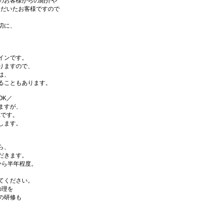
のお客様からの紹介や
ただいたお客様ですので
。
切に、
。
インです。
りますので、
は、
ることもあります。
OK／
ますが、
Kです。
します。
ら、
だきます。
から半年程度。
てください。
の理を
の研修も