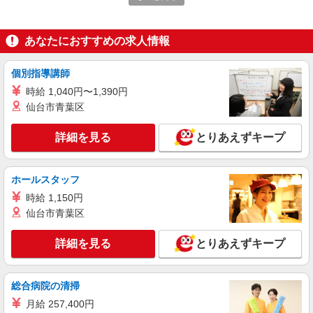
滋賀県草津市（JR東海道本線南草津駅）
あなたにおすすめの求人情報
詳細を見る
キープ
個別指導講師
派遣社員
時給 1,040円〜1,390円
株式会社パソナ・滋賀/KNS6001131958
仙台市青葉区
一般事務
時給1400円 月収例：215000円 ★交通費規定に
詳細を見る
とりあえずキープ
基づき交通費支給
滋賀県草津市（JR東海道本線南草津駅）
ホールスタッフ
詳細を見る
キープ
時給 1,150円
仙台市青葉区
派遣社員
紹介予定派遣
株式会社シエロ
詳細を見る
とりあえずキープ
一般事務
時給1300円〜1500円（経験・能力による） ※
残業代支給 ★交通費別途支給（規定あり） ゜
総合病院の清掃
+゜・。○。・゜+゜・。○。・゜+゜ 入社祝い金10
滋賀県草津市
月給 257,400円
万円支給(規定有) お友達を紹介頂くと, インセンテ