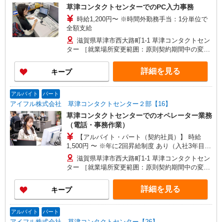
草津コンタクトセンターでのPC入力事務
時給1,200円〜 ※時間外勤務手当：1分単位で
全額支給
滋賀県草津市西大路町1-1 草津コンタクトセン
ター ［就業場所変更範囲：原則契約期間中の変更
無し］
詳細を見る
キープ
アルバイト
パート
アイフル株式会社 草津コンタクトセンター２部【16】
草津コンタクトセンターでのオペレーター業務
（電話・事務作業）
【アルバイト・パート（契約社員）】 時給
1,500円 〜 ※年に2回昇給制度 あり（入社3年目か
ら支給） ★時間外勤務手当（1分単位で全額支
滋賀県草津市西大路町1-1 草津コンタクトセン
給）
ター ［就業場所変更範囲：原則契約期間中の変更
無し］
詳細を見る
キープ
アルバイト
パート
アイフル株式会社 草津コンタクトセンター【26】