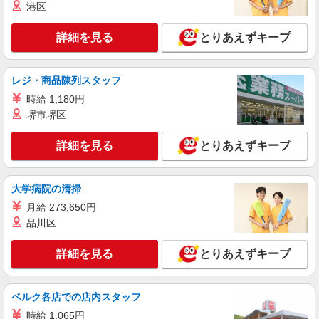
ィブ支給(規定有) ★月2回払い・週払い可能（規程
港区
詳細を見る
キープ
有）★ ゜・。○。・゜+゜・。○。・゜+゜
詳細を見る
とりあえずキープ
派遣社員
株式会社パソナ・滋賀/KNS6001176019
一般事務/その他事務
レジ・商品陳列スタッフ
時給1360円 月収例：211000円 ★交通費規定に
時給 1,180円
基づき交通費支給
堺市堺区
滋賀県草津市（草津駅）
詳細を見る
とりあえずキープ
詳細を見る
キープ
大学病院の清掃
派遣社員
株式会社パソナ・滋賀/KNS6001170295
月給 273,650円
一般事務/その他事務
品川区
時給1360円 月収例：198000円 ★交通費規定に
基づき交通費支給
詳細を見る
とりあえずキープ
滋賀県草津市（JR東海道本線南草津駅）
ベルク各店での店内スタッフ
詳細を見る
キープ
時給 1,065円