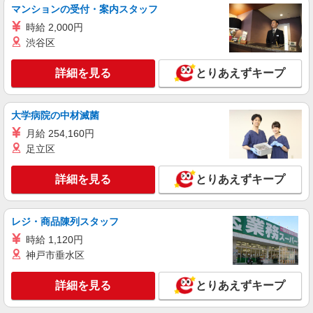
滋賀県草津市（草津駅）
マンションの受付・案内スタッフ
時給 2,000円
詳細を見る
キープ
渋谷区
派遣社員
詳細を見る
とりあえずキープ
株式会社パソナ・滋賀/KNS6001144455
営業事務/一般事務
大学病院の中材滅菌
時給1400円 ★交通費規定に基づき交通費支給
月給 254,160円
滋賀県草津市（JR東海道本線南草津駅）
足立区
詳細を見る
キープ
詳細を見る
とりあえずキープ
派遣社員
紹介予定派遣
株式会社シエロ
レジ・商品陳列スタッフ
一般事務
時給 1,120円
時給1300円〜1500円（経験・能力による） ※
神戸市垂水区
残業代支給 ★交通費別途支給（規定あり） ゜
+゜・。○。・゜+゜・。○。・゜+゜ 入社祝い金10
滋賀県草津市
万円支給(規定有) お友達を紹介頂くと, インセンテ
詳細を見る
とりあえずキープ
ィブ支給(規定有) ★月2回払い・週払い可能（規程
詳細を見る
キープ
有）★ ゜・。○。・゜+゜・。○。・゜+゜