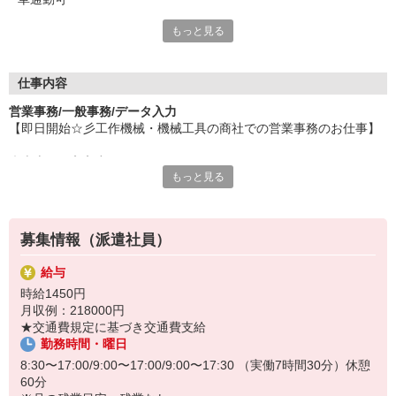
もっと見る
『パソナ』ならではの3つメリットで、
あなたのチャレンジを応援します！
☆安心して働きやすい環境！
仕事内容
有給休暇や交通費全額支給をはじめとした、
営業事務/一般事務/データ入力
充実の待遇で働きやすさバツグン！
【即日開始☆彡工作機械・機械工具の商社での営業事務のお仕事】
☆自分らしくキャリアアップ！
◆売上・仕入入力
経験豊かなキャリアコーチによる
もっと見る
◆納品書・請求書の出力
キャリアステッププログラムで、
◆入出金処理
あなたの成長を支援！
◆電話・来客対応
◆事務処理全般
☆豊富な福利厚生をご用意！
募集情報（派遣社員）
◆営業サポート
気軽に相談できる相談窓口や定期健康診断、
利用が無料の保育園完備(淡路島、東京/青山)などでサポート
給与
＜おすすめポイント＞
時給1450円
◎営業事務経験者歓迎♪
月収例：218000円
◎無料駐車場もあり車通勤OK！
★交通費規定に基づき交通費支給
◎同業務者もいて安心！
勤務時間・曜日
（お仕事番号：6001167666）
8:30〜17:00/9:00〜17:00/9:00〜17:30 （実働7時間30分）休憩
60分