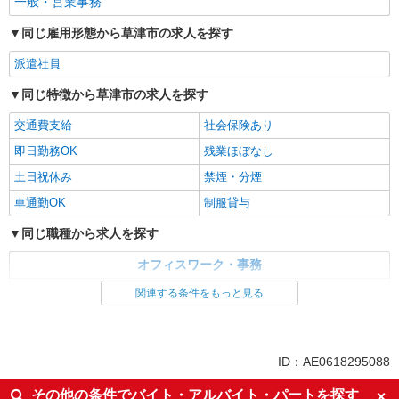
一般・営業事務
同じ雇用形態から草津市の求人を探す
派遣社員
同じ特徴から草津市の求人を探す
交通費支給
社会保険あり
即日勤務OK
残業ほぼなし
土日祝休み
禁煙・分煙
車通勤OK
制服貸与
同じ職種から求人を探す
オフィスワーク・事務
一般・営業事務
関連する条件をもっと見る
同じ特徴から求人を探す
交通費支給
社会保険あり
ID：AE0618295088
土日祝休み
車通勤OK
その他の条件でバイト・アルバイト・パートを探す