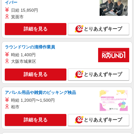
一般事務/データ入力
イバー
時給1500円 月収例：225000円 ★交通費規定に
日給 15,850円
基づき交通費支給
箕面市
滋賀県草津市（草津駅）
詳細を見る
とりあえずキープ
詳細を見る
キープ
ラウンドワンの清掃作業員
派遣社員
株式会社パソナ・滋賀/KNS6001178611
時給 1,400円
一般事務
大阪市城東区
時給1390円 ★交通費規定に基づき交通費支給
詳細を見る
とりあえずキープ
滋賀県草津市（草津駅）
詳細を見る
キープ
アパレル用品や雑貨のピッキング検品
時給 1,200円〜1,500円
派遣社員
柏市
株式会社パソナ・滋賀/KNS600117382101
一般事務/データ入力
詳細を見る
とりあえずキープ
時給1500円 月収例：225000円 ★交通費規定に
基づき交通費支給