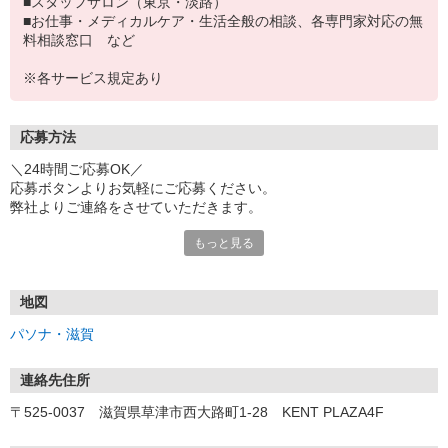
■スタッフサロン（東京・淡路）
■お仕事・メディカルケア・生活全般の相談、各専門家対応の無
料相談窓口 など
※各サービス規定あり
応募方法
＼24時間ご応募OK／
応募ボタンよりお気軽にご応募ください。
弊社よりご連絡をさせていただきます。
もっと見る
※「@pasona.co.jp」のドメイン解除をお願いいたします。
※メールが届かない場合、迷惑メールフォルダもご確認ください。
【お仕事開始までの流れ】
地図
▼イーアイデムから応募
パソナ・滋賀
▼ご案内可能な方に弊社からマイページ作成（プロフィール入力）
のご連絡
▼面談 ※WEB、来社を選択可能です
連絡先住所
▼お仕事紹介
〒525-0037 滋賀県草津市西大路町1-28 KENT PLAZA4F
▼お仕事開始