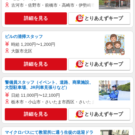
古河市・佐野市・前橋市・高崎市・伊勢崎市・太田市・館林市・
紹介予定派遣
株式会社パソナ・滋賀/KNS600117273101
詳細を見る
とりあえずキープ
一般事務
時給1550円 ★交通費規定に基づき交通費支給
滋賀県草津市（JR東海道本線南草津駅）
ビルの清掃スタッフ
時給 1,200円〜1,200円
詳細を見る
キープ
大阪市北区
派遣社員
詳細を見る
とりあえずキープ
株式会社パソナ・滋賀/KNS6001177330
一般事務/その他事務/接客・ショールーム・カ
ウンター
警備員スタッフ（イベント、道路、商業施設、
大型駐車場、JR列車見張りなど）
時給1360円 ★交通費規定に基づき交通費支給
日給 11,000円〜12,100円
滋賀県草津市（草津駅）
栃木市・小山市・さいたま市西区・さいたま市岩槻区・久喜市・
詳細を見る
キープ
詳細を見る
とりあえずキープ
派遣社員
株式会社パソナ・滋賀/KNS6001173821
マイクロバスにて教習所に通う生徒の送迎ドラ