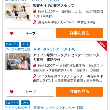
調査会社での事務スタッフ
時給1,120円〜（※経験による） ※試用期間3
ヵ月（同条件）
滋賀県草津市大路2-15-37 中村ビル4階
詳細を見る
キープ
NEW
アルバイト
パート
アイフル株式会社 草津 事務センター2課【20】
アイフル草津コンタクトセンターでのPC入
力事務・電話受付
時給1,200円〜 ※時間外勤務手当：1分単位で
全額支給 ●研修期間約1ヵ月（同条件） ①業務知
識について座学講習 ②研修担当者によるOJT研修
アイフル草津コンタクトセンター 滋賀県草津
市西大路町1-1 ※就業場所変更範囲：原則契約期
間中の変更無し
詳細を見る
キープ
アルバイト
パート
アイフル株式会社 草津カウンセリングセンター【30】