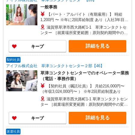
一般事務
【パート・アルバイト（有期雇用）】 時給
1,200円 〜 ※年に2回昇給制度 あり（入社3年目か
ら支給） ★時間外勤務手当（1分単位で全額支
滋賀県草津市西大路町1-1 草津コンタクトセ
給）
ンター ［就業場所変更範囲：原則契約期間中の変
更無し］
詳細を見る
キープ
契約社員
アイフル株式会社 草津コンタクトセンター２部【46】
草津コンタクトセンターでのオペレーター業務
（電話・事務作業）
【契約社員（嘱託社員）】 月給216,000円〜
（年収3,024,000円〜 ） ※年2回昇給制度あり
滋賀県草津市西大路町1-1 草津コンタクトセン
ター ［就業場所変更範囲：原則契約期間中の変更
無し］
詳細を見る
キープ
派遣社員