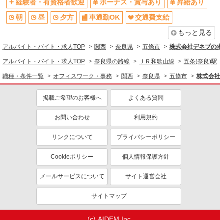
経験者・有資格者歓迎
ボーナス・賞与あり
昇給あり
朝
昼
夕方
車通勤OK
交通費支給
もっと見る
アルバイト・バイト・求人TOP
関西
奈良県
五條市
株式会社デネブの
アルバイト・バイト・求人TOP
奈良県の路線
ＪＲ和歌山線
五条(奈良)駅
職種・条件一覧
オフィスワーク・事務
関西
奈良県
五條市
株式会社
掲載ご希望のお客様へ
よくある質問
お問い合わせ
利用規約
リンクについて
プライバシーポリシー
Cookieポリシー
個人情報保護方針
メールサービスについて
サイト運営会社
サイトマップ
(c) AIDEM Inc.