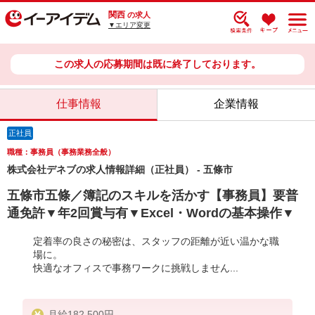
関西
の求人
▼エリア変更
この求人の応募期間は既に終了しております。
仕事情報
企業情報
正社員
職種：事務員（事務業務全般）
株式会社デネブの求人情報詳細（正社員） - 五條市
五條市五條／簿記のスキルを活かす【事務員】要普
通免許▼年2回賞与有▼Excel・Wordの基本操作▼
定着率の良さの秘密は、スタッフの距離が近い温かな職
場に。
快適なオフィスで事務ワークに挑戦しません...
月給182,500円