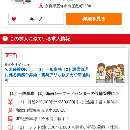
奈良県五條市出屋敷町1104
詳細を見る
キープ
この求人に似ている求人情報
正社員
株式会社ダイニチ
＼未経験OK！／［1］一般事務［2］設備管理
に係る業務◇昇給・賞与アリ◇駅チカ◇車通勤
可
［1］一般事務 ［2］海南シーフードセンターの設備管理に係る業
［1］ 月給210,000円〜230,000円＋別途諸手当＋年
和歌山県海南市冷水325-15
JR紀勢本線「冷水浦」駅すぐ
［1］ [シフト例] 5:00〜14:00 ※実働8時間の勤務（休憩1