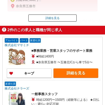
※試用期間2ヵ月（同条件）
奈良県五條市
詳細を見る
ID：AE0618292294
2
件のこの求人と職種が同じ求人
掲載期間終了
アルバイト
パート
派遣社員
株式会社マサミチ
■事務業務・営業スタッフのサポート業務
■時給1400円
■奈良県五條市 〜五條北ICから車で5分〜
詳細を見る
キープ
派遣社員
株式会社ナラーズ
一般事務スタッフ
時給1200円〜1500円（経験等による） ★日払
い・週払い対応可能