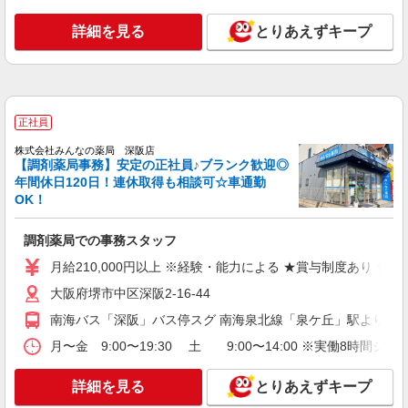
詳細を見る
とりあえずキープ
正社員
株式会社みんなの薬局 深阪店
【調剤薬局事務】安定の正社員♪ブランク歓迎◎
年間休日120日！連休取得も相談可☆車通勤
OK！
調剤薬局での事務スタッフ
月給210,000円以上 ※経験・能力による ★賞与制度あり ★
大阪府堺市中区深阪2-16-44
南海バス「深阪」バス停スグ 南海泉北線「泉ケ丘」駅より自転
月〜金 9:00〜19:30 土 9:00〜14:00 ※実働
詳細を見る
とりあえずキープ