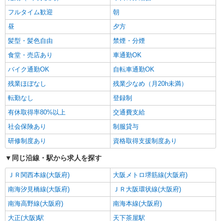
金属加工品製造OP・搬送など（日勤）
フルタイム歓迎
朝
基本時給1500円 ※交通費全額支給（規定あ
り） 【月収例】24.5万円（20日勤務＋残業3h）
昼
夕方
大阪府大阪市大正区三軒家東
髪型・髪色自由
禁煙・分煙
食堂・売店あり
車通勤OK
詳細を見る
キープ
バイク通勤OK
自転車通勤OK
派遣社員
残業ほぼなし
残業少なめ（月20h未満）
パーソルファクトリーパートナーズ株式会社
転勤なし
登録制
粉塵除去装置の研磨・組立（日勤）
有休取得率80%以上
交通費支給
時給1500円 ※交通費全額支給（規定あり）
【月収例】23.2万円（20日勤務 ※残業なしの場
社会保険あり
制服貸与
合）
大阪府大阪市大正区
研修制度あり
資格取得支援制度あり
同じ沿線・駅から求人を探す
詳細を見る
キープ
ＪＲ関西本線(大阪府)
大阪メトロ堺筋線(大阪府)
派遣社員
南海汐見橋線(大阪府)
ＪＲ大阪環状線(大阪府)
パーソルファクトリーパートナーズ株式会社
粉塵除去装置の研磨・組立（日勤）
南海高野線(大阪府)
南海本線(大阪府)
時給1500円 ※交通費全額支給（規定あり）
大正(大阪)駅
天下茶屋駅