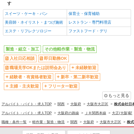
す
年間休日120日以上
土日祝休み
短期（3ヶ月以内）
平日のみ勤務OK
派遣社員
スイーツ・ケーキ・パン
保育士・保育補助
株式会社テクノ・サービス/お仕事No/0853880
フルタイム歓迎
朝
美容師・ネイリスト・まつげ施術
レストラン・専門料理店
製造補助
昼
夕方
エステ・リフレクソロジー
ファストフード・デリ
時給1300円交通費全額支給
髪型・髪色自由
禁煙・分煙
大阪府大阪市大正区
食堂・売店あり
車通勤OK
製造・組立・加工
その他軽作業・製造・物流
詳細を見る
キープ
バイク通勤OK
自転車通勤OK
入社日応相談
即日勤務OK
残業ほぼなし
残業少なめ（月20h未満）
職場見学OKまたは説明会あり
未経験歓迎
派遣社員
転勤なし
登録制
パーソルファクトリーパートナーズ株式会社
経験者・有資格者歓迎
新卒・第二新卒歓迎
金属部品の組立（日勤）
有休取得率80%以上
交通費支給
主婦・主夫歓迎
フリーター歓迎
時給1500円 ※交通費全額支給（規定あり）
社会保険あり
制服貸与
【月収例】23.2万円（20日勤務 ※残業なしの場
もっと見る
研修制度あり
合）
資格取得支援制度あり
大阪府大阪市大正区南恩加島
アルバイト・バイト・求人TOP
関西
大阪府
大阪市大正区
株式会社日本
同じ職種から求人を探す
アルバイト・バイト・求人TOP
大阪府の路線
ＪＲ関西本線
大正(大阪)駅
詳細を見る
キープ
軽作業・製造・物流
職種・条件一覧
軽作業・製造・物流
関西
大阪府
大阪市大正区
株式
派遣社員
製造・組立・加工