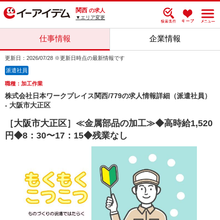
関西
の求人
▼エリア変更
仕事情報
企業情報
更新日：2026/07/28 ※更新日時点の最新情報です
派遣社員
職種：加工作業
株式会社日本ワークプレイス関西/779の求人情報詳細（派遣社員）
- 大阪市大正区
［大阪市大正区］≪金属部品の加工≫◆高時給1,520
円◆8：30〜17：15◆残業なし