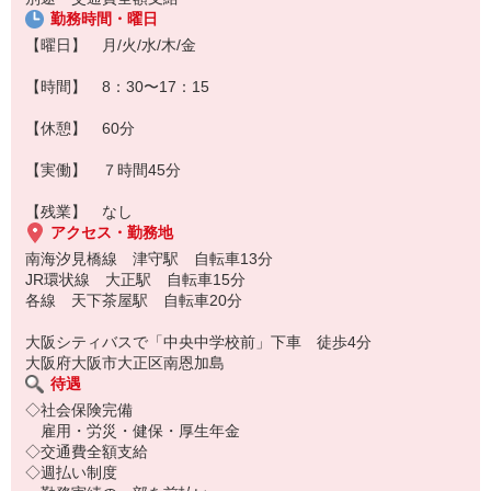
勤務時間・曜日
【曜日】 月/火/水/木/金
【時間】 8：30〜17：15
【休憩】 60分
【実働】 ７時間45分
【残業】 なし
アクセス・勤務地
南海汐見橋線 津守駅 自転車13分
JR環状線 大正駅 自転車15分
各線 天下茶屋駅 自転車20分
大阪シティバスで「中央中学校前」下車 徒歩4分
大阪府大阪市大正区南恩加島
待遇
◇社会保険完備
雇用・労災・健保・厚生年金
◇交通費全額支給
◇週払い制度