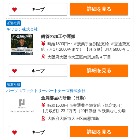
心に通勤時間120分圏内のエリアとなります。（転
勤なし）
詳細を見る
キープ
派遣社員
キワヨシ株式会社
鋼管の加工や運搬
時給1800円〜 ※残業手当別途支給 ※交通費支
給（月1万2000円まで） 【月収例】34万5000円
（8ｈ×20日勤務×時給1800円、残業20ｈ、交通費1
大阪府大阪市大正区南恩加島４丁目
万2000円の場合）
詳細を見る
キープ
派遣社員
パーソルファクトリーパートナーズ株式会社
金属部品の研磨（日勤）
時給1500円 ※交通費全額支給（規定あり）
【月収例】23.2万円（20日勤務 ※残業なしの場
合）
大阪府大阪市大正区南恩加島
詳細を見る
キープ