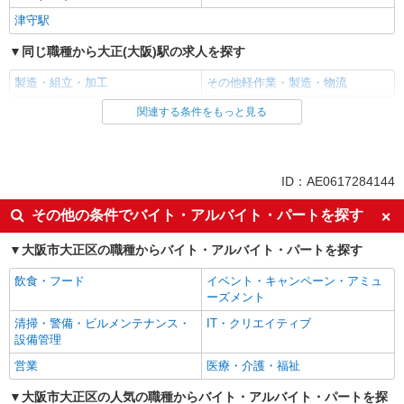
【月収例】23.2万円（20日勤務 ※残業なしの場
津守駅
合）
大阪府大阪市大正区
同じ職種から大正(大阪)駅の求人を探す
詳細を見る
キープ
製造・組立・加工
その他軽作業・製造・物流
派遣社員
関連する条件をもっと見る
同じ雇用形態から大正(大阪)駅の求人を探す
株式会社テクノ・サービス/お仕事No/0809218
派遣社員
洗浄作業
時給1500円交通費全額支給
同じ特徴から大正(大阪)駅の求人を探す
ID：AE0617284144
大阪府大阪市大正区 ＊バイク通勤OK
入社日応相談
即日勤務OK
その他の条件でバイト・アルバイト・パートを探す
職場見学OKまたは説明会あり
未経験歓迎
詳細を見る
キープ
大阪市大正区の職種からバイト・アルバイト・パートを探す
経験者・有資格者歓迎
新卒・第二新卒歓迎
派遣社員
飲食・フード
イベント・キャンペーン・アミュ
主婦・主夫歓迎
フリーター歓迎
株式会社テクノ・サービス/お仕事No/0903180
ーズメント
学歴不問
ブランクOK
精密機械部品の加工等
清掃・警備・ビルメンテナンス・
IT・クリエイティブ
ミドル（40代～）活躍中
時給1500円交通費全額支給
エルダー（50代～）活躍中
設備管理
大阪府大阪市大正区
高収入・高額
昇給あり
営業
医療・介護・福祉
週払い
完全週休2日制
大阪市大正区の人気の職種からバイト・アルバイト・パートを探
詳細を見る
キープ