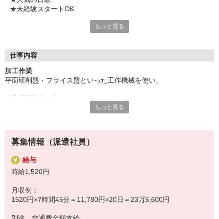
★未経験スタートOK
★土日祝休み
もっと見る
★複数駅から自転車20分圏内
★当社スタッフさんが活躍中の職場
気になることやご質問はお問い合わせだけも大歓迎☆彡
仕事内容
ご応募心よりお待ちしております（・ω・）ノ
加工作業
平面研削盤・フライス盤といった工作機械を使い、
精密機械部品の加工をお願いします。
もっと見る
仕事の流れは「機械の設定→機械が作動→出来上がった製品を取り
出す」とシンプル。
募集情報（派遣社員）
未経験でも1〜3ヶ月ほどで覚えられるモクモクコツコツ作業です。
給与
※長期のお仕事です。
時給1,520円
月収例：
1520円×7時間45分＝11,780円×20日＝23万5,600円
別途 交通費全額支給