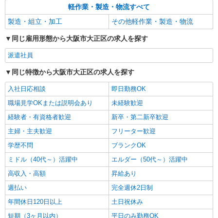
キープ
軽作業・製造・物流すべて
製造・組立・加工
その他軽作業・製造・物流
派遣社員
株式会社テクノ・サービス/お仕事No/0898344
同じ雇用形態から大阪市大正区の求人を探す
粉塵除去装置の組立
時給1500円交通費全額支給
派遣社員
大阪府大阪市大正区
同じ特徴から大阪市大正区の求人を探す
入社日応相談
即日勤務OK
詳細を見る
キープ
職場見学OKまたは説明会あり
未経験歓迎
派遣社員
経験者・有資格者歓迎
新卒・第二新卒歓迎
株式会社テクノ・サービス/お仕事No/0861637
主婦・主夫歓迎
フリーター歓迎
原料の製造補助
時給1500円交通費全額支給
学歴不問
ブランクOK
大阪府大阪市大正区
ミドル（40代～）活躍中
エルダー（50代～）活躍中
高収入・高額
昇給あり
詳細を見る
キープ
週払い
完全週休2日制
年間休日120日以上
土日祝休み
派遣社員
パーソルファクトリーパートナーズ株式会社
短期（3ヶ月以内）
平日のみ勤務OK