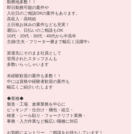
勤務地多数！！
即日勤務可能の案件や
入社日のご相談OKの案件もあります。
高収入・高時給
土日祝お休みの案件なども充実！
週払い、日払いのご相談もOK
10代・20代・30代・40代から中高年
主婦/主夫・フリーター層まで幅広く活躍中♪
派遣先にそのまま社員として
登用されたスタッフさんも
多数いらっしゃいます
未経験歓迎の案件も多数！！
中には資格や経験者歓迎の案件も
幅広くご紹介いたします
◆業種◆
製造・工場、倉庫業務を中心に
ピッキング・仕分け・梱包・組立・
検査・シール貼り・フォークリフト業務・
事務・入力作業など幅広い職種に対応
お気軽にエントリー、ご相談をお待ちしています！