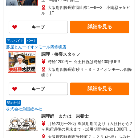
大阪府四條畷市岡山東1ー8ー2 小南忍ヶ丘ビ
ル 1F
詳細を見る
キープ
アルバイト
パート
豚屋とん一イオンモール四條畷店
調理・接客スタッフ
時給1200円〜 ☆土日祝は時給100円UP!!
大阪府四條畷市砂４－３－２イオンモール四條
畷３Ｆ
詳細を見る
キープ
契約社員
株式会社魚国総本社
調理師 または 栄養士
月給23万〜25万 ※試用期間あり（入社日から2
ヶ月経過後の月末まで・試用期間中時給1,300円）
※スキルにより昇給あり
大阪府四條畷市米崎町７－２６ (社福）ふみわ