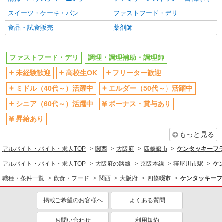
同じ職種から求人を探す
スイーツ・ケーキ・パン
ファストフード・デリ
食品・試食販売
薬剤師
飲食・フード
ファストフード・デリ
調理・調理補助・調理師
ファストフード・デリ
調理・調理補助・調理師
同じ特徴から求人を探す
未経験歓迎
高校生OK
フリーター歓迎
未経験歓迎
高校生OK
ミドル（40代～）活躍中
エルダー（50代～）活躍中
ミドル（40代～）活躍中
ボーナス・賞与あり
シニア（60代～）活躍中
ボーナス・賞与あり
週2～3日勤務OK
短時間勤務（1日4h以内）OK
昇給あり
上場企業・上場企業のグループ会
扶養内勤務OK
社
もっと見る
社会保険あり
まかない・食事補助
アルバイト・バイト・求人TOP
関西
大阪府
四條畷市
ケンタッキーフ
社員登用あり
アルバイト・バイト・求人TOP
大阪府の路線
京阪本線
寝屋川市駅
ケ
職種・条件一覧
飲食・フード
関西
大阪府
四條畷市
ケンタッキーフ
掲載ご希望のお客様へ
よくある質問
お問い合わせ
利用規約