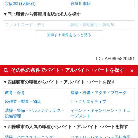
京阪本線(大阪府)
寝屋川市駅
同じ職種から寝屋川市駅の求人を探す
ファストフード・デリ
調理・調理補助・調理師
関連する条件をもっと見る
同じ雇用形態から寝屋川市駅の求人を探す
アルバイト
パート
同じ特徴から寝屋川市駅の求人を探す
ID：AE0805820491
未経験歓迎
高校生OK
その他の条件でバイト・アルバイト・パートを探す
フリーター歓迎
ミドル（40代～）活躍中
四條畷市の職種からバイト・アルバイト・パートを探す
エルダー（50代～）活躍中
シニア（60代～）活躍中
教育・保育
建築・設備・アクティブワーク
ボーナス・賞与あり
昇給あり
軽作業・製造・物流
IT・クリエイティブ
週2～3日勤務OK
短時間勤務（1日4h以内）OK
清掃・警備・ビルメンテナンス・
イベント・キャンペーン・アミュ
上場企業・上場企業のグループ会
扶養内勤務OK
設備管理
ーズメント
社
社会保険あり
四條畷市の人気の職種からバイト・アルバイト・パートを探す
まかない・食事補助
社員登用あり
清掃・ハウスクリーニング
ファミリーレストラン・回転寿司