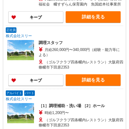
福祉会 畷すずらん保育園内 魚国総本社事業所
詳細を見る
キープ
正社員
株式会社スリー
調理スタッフ
月給260,000円〜340,000円（経験・能力等に
よる）
（ゴルフクラブ四条畷内レストラン）大阪府四
條畷市下田原2353
詳細を見る
キープ
アルバイト
パート
株式会社スリー
［1］調理補助・洗い場 ［2］ホール
時給1,200円〜
（ゴルフクラブ四条畷内レストラン）大阪府四
條畷市下田原2353