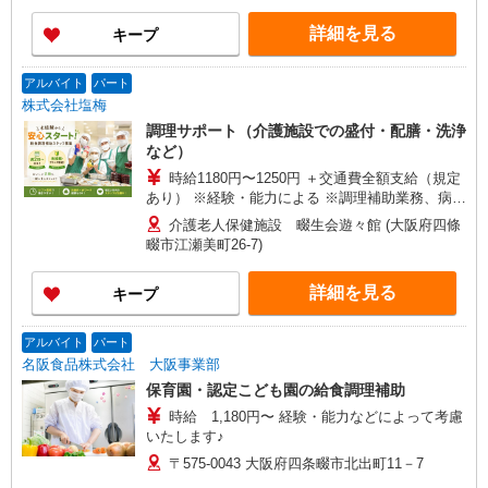
詳細を見る
キープ
アルバイト
パート
株式会社塩梅
調理サポート（介護施設での盛付・配膳・洗浄
など）
時給1180円〜1250円 ＋交通費全額支給（規定
あり） ※経験・能力による ※調理補助業務、病
院・福祉施設経験者歓迎！
介護老人保健施設 畷生会遊々館 (大阪府四條
畷市江瀬美町26-7)
詳細を見る
キープ
アルバイト
パート
名阪食品株式会社 大阪事業部
保育園・認定こども園の給食調理補助
時給 1,180円〜 経験・能力などによって考慮
いたします♪
〒575-0043 大阪府四条畷市北出町11－7