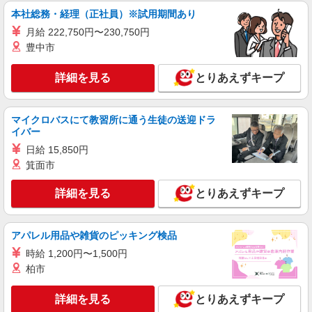
詳細を見る
キープ
間3ヶ月（条件変更なし）
本社総務・経理（正社員）※試用期間あり
月給 222,750円〜230,750円
正社員
豊中市
株式会社塩梅
調理責任者（介護福祉施設での仕込み・調理・
詳細を見る
とりあえずキープ
スタッフ管理など責任者業務）
月給：265,000円〜 みなし残業代：44,150円
（30時間） ※みなし残業超過分別途支給 ※交通
マイクロバスにて教習所に通う生徒の送迎ドラ
費全額支給（規定有り） ※給与は経験・能力によ
介護老人保健施設 畷生会遊々館 (大阪府四條
イバー
り考慮します。 ※賞与年2回（金額は業績・成績
畷市江瀬美町26-7)
日給 15,850円
により変動） ※昇給年1回 ※試用期間3ヶ月（条
件変更なし）
箕面市
詳細を見る
キープ
詳細を見る
とりあえずキープ
正社員
株式会社塩梅
アパレル用品や雑貨のピッキング検品
調理責任者（病院での仕込み・調理・スタッフ
管理など責任者業務）
時給 1,200円〜1,500円
月給：265,000円〜 みなし残業代：44,150円
柏市
（30時間） ※みなし残業超過分別途支給 ※交通
費全額支給（規定有り） ※給与は経験・能力によ
畷生会（てっせいかい）脳神経外科病院 (大阪
詳細を見る
とりあえずキープ
り考慮します。 ※賞与年2回（金額は業績・成績
府四條畷市中野本町28-1）