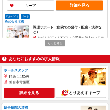
詳細を見る
キープ
アルバイト
パート
株式会社塩梅
調理サポート（病院での盛付・配膳・洗浄な
ど）
時給1180円〜1250円 ＋交通費全額支給（規定
あり） ※経験・能力による ※調理補助業務、病
もっと見る
院・福祉施設経験者歓迎！
畷生会（てっせいかい）脳神経外科病院 （大
阪府四條畷市中野本町28-1）
あなたにおすすめの求人情報
詳細を見る
キープ
ホールスタッフ
アルバイト
パート
時給 1,150円
有限会社マルフクメディカルフーズ
仙台市青葉区
高齢者向け施設厨房内での盛付スタッフ
（朝）時給 1,185円〜 （昼）時給 1,180円〜
詳細を見る
とりあえずキープ
（夕）時給 1,180円〜 ※能力により昇給あり
大阪府四條畷市二丁通町5-22 ＜ちよの里弐番
館＞
総合病院の清掃