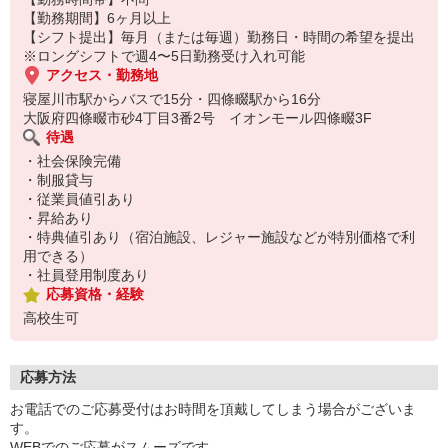
【勤務期間】6ヶ月以上
【シフト提出】毎月（または毎週）勤務日・時間の希望を提出
※ロングシフトで週4〜5日勤務受け入れ可能
アクセス・勤務地
寝屋川市駅からバスで15分・四條畷駅から16分
大阪府四條畷市砂4丁目3番2号 イオンモール四條畷3F
待遇
・社会保険完備
・制服貸与
・従業員値引あり
・昇給あり
・特典値引あり（宿泊施設、レジャー施設などが特別価格で利
用できる）
・社員登用制度あり
応募資格・経験
高校生可
応募方法
お電話でのご応募受付はお時間を頂戴してしまう場合がございま
す。
WEBでのご応募がスムーズです。