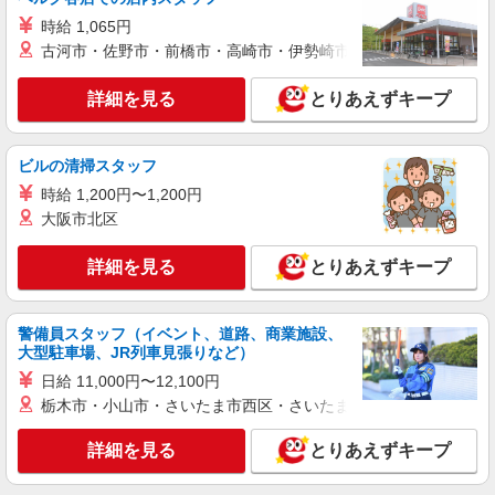
詳細を見る
キープ
時給 1,065円
古河市・佐野市・前橋市・高崎市・伊勢崎市・太田市・館林市・
正社員
名阪食品株式会社 大阪事業部
詳細を見る
とりあえずキープ
保育園給食の調理師または栄養士
月給218,500円〜234,000円 経験・能力などに
ビルの清掃スタッフ
よって考慮いたします。 上記の給与額は土曜日の
休日出勤（5時間程度）を月に2回〜4回出勤した際
時給 1,200円〜1,200円
大阪府四條畷市砂1丁目8-13 『四條畷市立岡部
の給与額です。 ※土曜日は休日出勤扱い ※管理栄
保育所』
大阪市北区
養士の資格をお持ちの方は別途5000円の手当有
詳細を見る
詳細を見る
キープ
とりあえずキープ
正社員
警備員スタッフ（イベント、道路、商業施設、
株式会社塩梅
大型駐車場、JR列車見張りなど）
調理師（病院での仕込み・調理・盛付など）
日給 11,000円〜12,100円
月給：233,430円〜280,000円 みなし残業代：
栃木市・小山市・さいたま市西区・さいたま市岩槻区・久喜市・
29,430円（20時間）〜44,150円（30時間）を含む
※みなし残業超過分別途支給 ※みなし残業なしも
畷生会（てっせいかい）脳神経外科病院 (大阪
詳細を見る
とりあえずキープ
相談可 ※交通費全額支給（規定有り） ※給与は経
府四條畷市中野本町28-1）
験・能力により考慮します。 ※賞与年2回（金額
は業績・成績により変動） ※昇給年2回 ※試用期