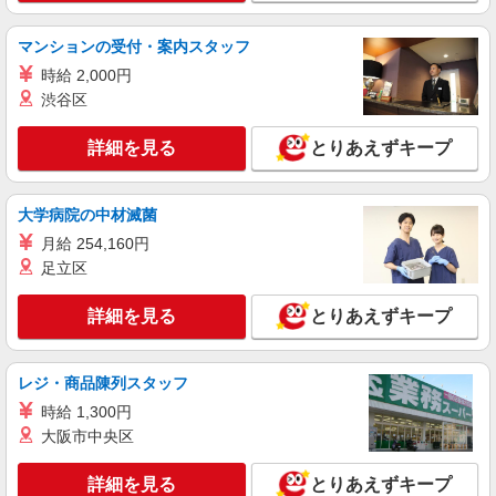
により変動） ※昇給年1回 ※試用期間3ヶ月（条
件変更なし）
詳細を見る
キープ
マンションの受付・案内スタッフ
時給 2,000円
正社員
渋谷区
株式会社塩梅
調理師（介護福祉施設での仕込み・調理・盛付
詳細を見る
とりあえずキープ
など）
月給：233,430円〜280,000円 みなし残業代：
29,430円（20時間）〜44,150円（30時間）を含む
大学病院の中材滅菌
※みなし残業超過分別途支給 ※みなし残業なしも
介護老人保健施設 畷生会遊々館 (大阪府四條
月給 254,160円
相談可 ※交通費全額支給（規定有り） ※給与は経
畷市江瀬美町26-7)
足立区
験・能力により考慮します。 ※賞与年2回（金額
は業績・成績により変動） ※昇給年2回 ※試用期
詳細を見る
キープ
間3ヶ月（条件変更なし）
詳細を見る
とりあえずキープ
レジ・商品陳列スタッフ
時給 1,300円
大阪市中央区
詳細を見る
とりあえずキープ