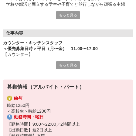
学校や部活と両立する学生や子育てと並行しながら頑張る主婦
（夫）など、
もっと見る
みんなから「働きやすい！」という声が上がっています♪
毎週希望を遠慮なくご相談ください！
＜ 未経験でも心配ナシ ＞
仕事内容
タブレットで動画や画像を見せながら丁寧に指導します！
カウンター・キッチンスタッフ
先輩によるレクチャーもあるので、
＜優先募集日時＞平日（月〜金） 11:00〜17:00
久しぶりのお仕事のパートさんや初アルバイトの学生さんも安心
【カウンター】
です♪
■お客様からの注文伺い、商品の用意
もっと見る
■サンド・ポテトの調理
オトクな従業員割引があるのも必見！まずは気軽にご応募を☆
■定期的な店内チェック・清掃
カフェ感覚で楽しく働けます♪
募集情報（アルバイト・パート）
【キッチン】 ※対面や接客はなし！
■チキンの調理
給与
こだわりの詰まったKFCのチキンをつくるお仕事です。
時給1250円
ひとつひとつ丁寧に粉をまぶして揚げる作業をお任せします。
＜高校生＞時給1200円
カンタンな作業なので初めての方もスグに覚えられますし、
勤務時間・曜日
作業については丁寧に教えるから心配はいりません
【勤務時間】9:00〜22:00／2時間以上
【出勤日数】週2日以上
【勤務時間帯】不問