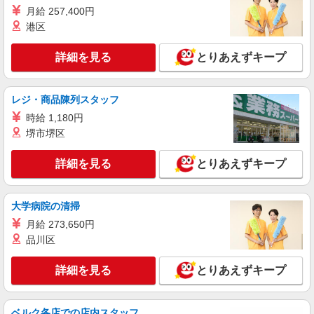
月給 257,400円
詳細を見る
キープ
港区
正社員
詳細を見る
とりあえずキープ
名阪食品株式会社 大阪事業部
保育園給食の調理師
レジ・商品陳列スタッフ
月給218,500円〜234,000円 経験・能力などに
よって考慮いたします。 上記の給与額は土曜日の
時給 1,180円
休日出勤（5時間程度）を月に2回〜4回出勤した際
大阪府四條畷市岡山3丁目4-7 『忍ケ丘あおぞ
堺市堺区
の給与額です。 ※土曜日は休日出勤扱い ※管理栄
らこども園』
養士の資格をお持ちの方は別途5000円の手当有
詳細を見る
とりあえずキープ
詳細を見る
キープ
大学病院の清掃
正社員
名阪食品株式会社 大阪事業部
月給 273,650円
保育園給食の調理師または栄養士
品川区
月給218,500円〜234,000円 経験・能力などに
よって考慮いたします。 上記の給与額は土曜日の
詳細を見る
とりあえずキープ
休日出勤（5時間程度）を月に2回〜4回出勤した際
大阪府四條畷市岡山3丁目4-7 『忍ケ丘あおぞ
の給与額です。 ※土曜日は休日出勤扱い ※管理栄
らこども園』
養士の資格をお持ちの方は別途5000円の手当有
ベルク各店での店内スタッフ