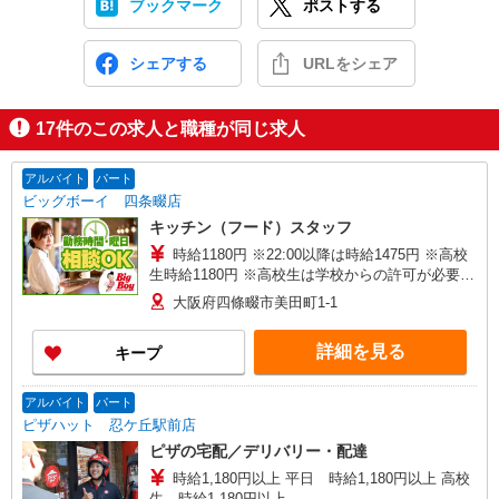
ブックマーク
ポストする
シェアする
URLをシェア
17
件のこの求人と職種が同じ求人
アルバイト
パート
ビッグボーイ 四条畷店
キッチン（フード）スタッフ
時給1180円 ※22:00以降は時給1475円 ※高校
生時給1180円 ※高校生は学校からの許可が必要な
場合、通学中の学校からの許可証が必要となりま
大阪府四條畷市美田町1-1
す。
詳細を見る
キープ
アルバイト
パート
ピザハット 忍ケ丘駅前店
ピザの宅配／デリバリー・配達
時給1,180円以上 平日 時給1,180円以上 高校
生 時給1,180円以上