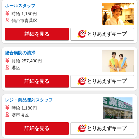
ホールスタッフ
派遣社員
時給 1,150円
パーソルエクセルHRパートナーズ株式会社 テクニカルキャリアサポ
仙台市青葉区
ート部/26-0428815
プリント基板製造ラインにおける設備保守業務
詳細を見る
とりあえずキープ
時給2100円
滋賀県草津市／最寄駅：草津（滋賀県）駅
総合病院の清掃
詳細を見る
キープ
月給 257,400円
港区
派遣社員
パーソルエクセルHRパートナーズ株式会社 テクニカルキャリアサポ
詳細を見る
とりあえずキープ
ート部/26-0594039
炊飯器の評価（簡単なルーティン業務）
レジ・商品陳列スタッフ
時給1300円
時給 1,180円
滋賀県草津市／最寄駅：南草津駅 ≪車通勤可
≫
堺市堺区
詳細を見る
詳細を見る
キープ
とりあえずキープ