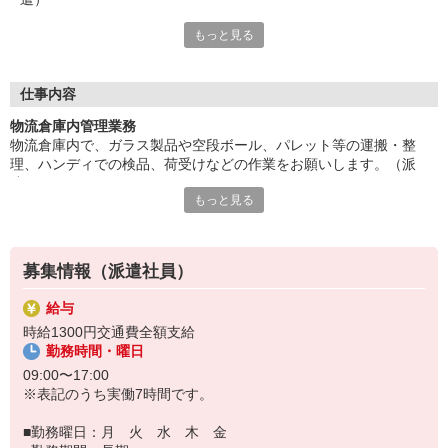
もっと見る
最初はみんな未経験、特別な資格・経験・スキルは必要ありませ
ん。幅広い年齢層の方が活躍しています。
土日祝ほぼお休みです。週末はプライベートを満喫できます。9
時からのお仕事なので朝はゆっくり過ごせます。
仕事内容
■お友達紹介キャンペーン！デジタルギフト3000円分プレゼント
物流倉庫内管理業務
（当社規定あり）
物流倉庫内で、ガラス製品や空段ボール、パレット等の運搬・整
理、ハンディでの検品、荷受けなどの作業をお願いします。（派
『テクノ・サービス』は、派遣業界大手スタッフサービスグルー
遣）
プです。
もっと見る
最初はみんな未経験、特別な資格・経験・スキルは必要ありませ
全国にあるお仕事の中から、一人ひとりのスキルや希望条件に応
ん。幅広い年齢層の方が活躍しています。
じたお仕事をご案内します。
土日祝ほぼお休みです。週末はプライベートを満喫できます。9時か
安全管理体制も万全ですので安心してご就業いただけます。
らのお仕事なので朝はゆっくり過ごせます。
募集情報（派遣社員）
登録方法は、【オンライン】【電話】【登録会来場】の3つから
選べます♪
給与
★★履歴書・証明写真は不要！★★
時給1300円交通費全額支給
また、ご登録済の方はお仕事の紹介がスムーズです。
勤務時間・曜日
ご応募お待ちしています。
09:00〜17:00
※表記のうち実働7時間です。
■勤務曜日：月 火 水 木 金