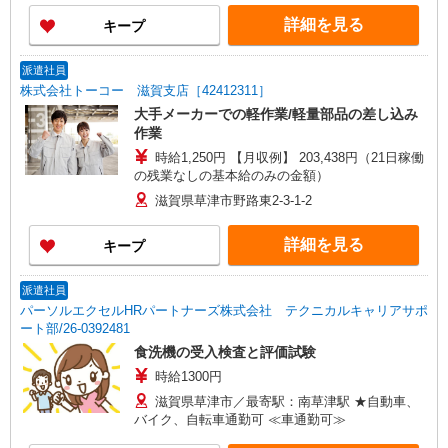
詳細を見る
キープ
派遣社員
株式会社トーコー 滋賀支店［42412311］
大手メーカーでの軽作業/軽量部品の差し込み
作業
時給1,250円 【月収例】 203,438円（21日稼働
の残業なしの基本給のみの金額）
滋賀県草津市野路東2-3-1-2
詳細を見る
キープ
派遣社員
パーソルエクセルHRパートナーズ株式会社 テクニカルキャリアサポ
ート部/26-0392481
食洗機の受入検査と評価試験
時給1300円
滋賀県草津市／最寄駅：南草津駅 ★自動車、
バイク、自転車通勤可 ≪車通勤可≫