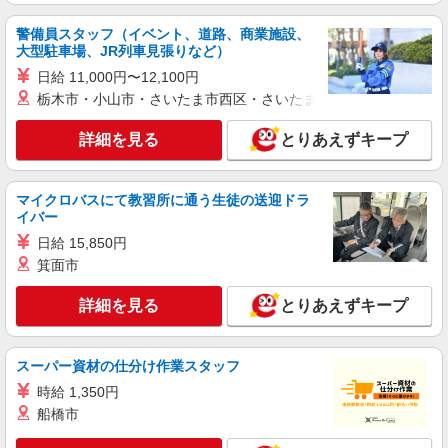
警備員スタッフ（イベント、道路、商業施設、
大型駐車場、JR列車見張りなど）
日給 11,000円〜12,100円
栃木市・小山市・さいたま市西区・さいたま市岩槻区・久喜市・
詳細を見る
とりあえずキープ
マイクロバスにて教習所に通う生徒の送迎ドラ
イバー
日給 15,850円
箕面市
詳細を見る
とりあえずキープ
スーパー資材の仕分け作業スタッフ
時給 1,350円
船橋市