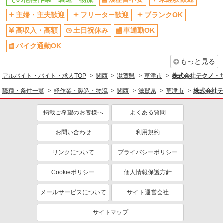
主婦・主夫歓迎
フリーター歓迎
ブランクOK
高収入・高額
土日祝休み
車通勤OK
バイク通勤OK
もっと見る
アルバイト・バイト・求人TOP
関西
滋賀県
草津市
株式会社テクノ・サー
職種・条件一覧
軽作業・製造・物流
関西
滋賀県
草津市
株式会社テ
掲載ご希望のお客様へ
よくある質問
お問い合わせ
利用規約
リンクについて
プライバシーポリシー
Cookieポリシー
個人情報保護方針
メールサービスについて
サイト運営会社
サイトマップ