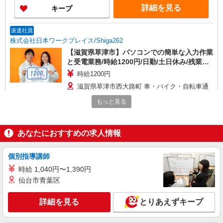
詳細を見る
キープ
派遣社員
株式会社日本ワークプレイス/Shiga262
【滋賀県草津市】パソコンでの簡単な入力作業
と受電業務/時給1200円/日勤/土日休み/残業少
なめ
時給1200円
滋賀県草津市西大路町 車・バイク・自転車通
勤可 面接地について：面接は本社・各支店・事務
もっと見る
所、または面接会場にて行います。 お気軽にご相
談・お問い合わせ下さい。
詳細を見る
キープ
あなたにおすすめの求人情報
派遣社員
株式会社トーコー 滋賀支店［42412348］
個別指導講師
工場内での軽作業/軽量品の検品/シール貼り/箱
時給 1,040円〜1,390円
詰め
仙台市青葉区
時給1,350円
滋賀県草津市穴村町91
詳細を見る
とりあえずキープ
詳細を見る
キープ