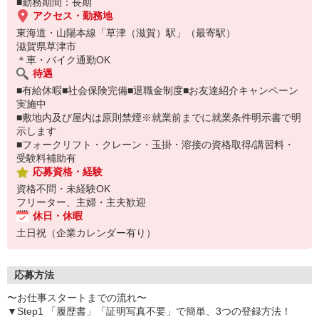
■勤務期間：長期
アクセス・勤務地
東海道・山陽本線「草津（滋賀）駅」（最寄駅）
滋賀県草津市
＊車・バイク通勤OK
待遇
■有給休暇■社会保険完備■退職金制度■お友達紹介キャンペーン
実施中
■敷地内及び屋内は原則禁煙※就業前までに就業条件明示書で明
示します
■フォークリフト・クレーン・玉掛・溶接の資格取得/講習料・
受験料補助有
応募資格・経験
資格不問・未経験OK
フリーター、主婦・主夫歓迎
休日・休暇
土日祝（企業カレンダー有り）
応募方法
〜お仕事スタートまでの流れ〜
▼Step1 「履歴書」「証明写真不要」で簡単、3つの登録方法！