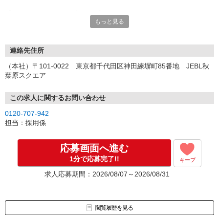
【オンライン登録（目安5分）】
もっと見る
いつでも好きな時間に登録OK
【電話登録（目安20分）】
受付時間/平日9:00〜19:00
連絡先住所
※電話登録の場合、就業前には登録会へお越しください
（本社）〒101-0022 東京都千代田区神田練塀町85番地 JEBL秋
葉原スクエア
【来場登録（目安1時間30分）】
受付時間/平日10:00〜17:00
この求人に関するお問い合わせ
▼Step2 全国にあるお仕事の中から、あなたにピッタリのお仕事を
0120-707-942
ご案内
担当：採用係
▼Step3 就業前に職場見学で気になる事はしっかりチェック！
▼Step4 気に入ったら雇用契約・お仕事スタート
応募画面へ進む
応募⇒最短で2日後からの勤務も可能です！
1分で応募完了!!
キープ
求人応募期間：2026/08/07～2026/08/31
閲覧履歴を見る