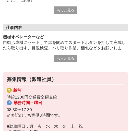
もっと見る
空調があり綺麗な環境です！検査は座り作業あり！車・バイク・
自転車通勤OK、駐車場あり！40代の方々など幅広く活躍中。
月1回程度土曜出勤あり。日勤のみのお仕事をお探しの方必見、
夕方からはプライベートを満喫できます。奮ってご応募お待ちし
仕事内容
ています。
機械オペレーターなど
■お友達紹介キャンペーン！デジタルギフト3000円分プレゼント
自動形成機にセットして扉を閉めてスタートボタンを押して完成し
（当社規定あり）
たら取り出す、目視検査、バリ取り作業、梱包などをお願いしま
す。（派遣）
『テクノ・サービス』は、派遣業界大手スタッフサービスグルー
もっと見る
空調があり綺麗な環境です！検査は座り作業あり！車・バイク・自
プです。
転車通勤OK、駐車場あり！40代の方々など幅広く活躍中。
全国にあるお仕事の中から、一人ひとりのスキルや希望条件に応
月1回程度土曜出勤あり。日勤のみのお仕事をお探しの方必見、夕方
じたお仕事をご案内します。
からはプライベートを満喫できます。奮ってご応募お待ちしていま
安全管理体制も万全ですので安心してご就業いただけます。
募集情報（派遣社員）
す。
＊座り仕事です
登録方法は、【オンライン】【電話】【登録会来場】の3つから
給与
選べます♪
時給1200円交通費全額支給
★★履歴書・証明写真は不要！★★
勤務時間・曜日
また、ご登録済の方はお仕事の紹介がスムーズです。
08:30〜17:30
ご応募お待ちしています。
※表記のうち実働8時間です。
■勤務曜日：月 火 水 木 金 土 祝