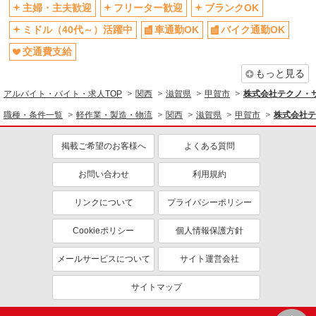
主婦・主夫歓迎
フリーター歓迎
ブランクOK
ミドル（40代～）活躍中
車通勤OK
バイク通勤OK
交通費支給
もっと見る
アルバイト・バイト・求人TOP
関西
滋賀県
甲賀市
株式会社テクノ・サー
職種・条件一覧
軽作業・製造・物流
関西
滋賀県
甲賀市
株式会社テ
掲載ご希望のお客様へ
よくある質問
お問い合わせ
利用規約
リンクについて
プライバシーポリシー
Cookieポリシー
個人情報保護方針
メールサービスについて
サイト運営会社
サイトマップ