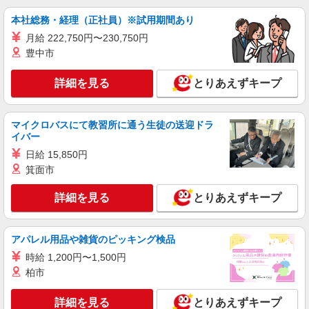
材料投入業務
本社総務・経理（正社員）※試用期間あり
時給1600円交通費全額支給
月給 222,750円〜230,750円
滋賀県甲賀市 ＊車・バイク通勤OK
豊中市
詳細を見る
キープ
詳細を見る
とりあえずキープ
派遣社員
マイクロバスにて教習所に通う生徒の送迎ドラ
株式会社テクノ・サービス/お仕事No/0889959
イバー
機械オペレーターなど
日給 15,850円
時給1300円交通費全額支給
箕面市
滋賀県甲賀市 ＊車・バイク通勤OK
詳細を見る
とりあえずキープ
詳細を見る
キープ
アパレル用品や雑貨のピッキング検品
派遣社員
株式会社テクノ・サービス/お仕事No/0847707
時給 1,200円〜1,500円
検品・組立
柏市
時給1200円交通費全額支給
詳細を見る
とりあえずキープ
滋賀県甲賀市 ＊車・バイク通勤OK