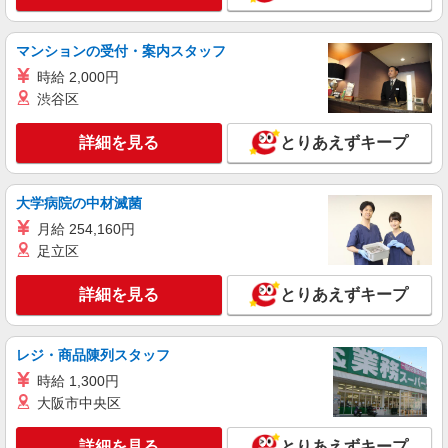
詳細を見る
キープ
マンションの受付・案内スタッフ
時給 2,000円
派遣社員
渋谷区
株式会社綜合キャリアオプション（1314VJ0805G61★10-S-T2）
カーパーツの溶接サポート/日払いOK
詳細を見る
とりあえずキープ
時給1,400円〜1,750円 ※経験・能力による
※時間外・深夜手当含む 交通費：既定支給
滋賀県甲賀市水口町
大学病院の中材滅菌
月給 254,160円
詳細を見る
キープ
足立区
派遣社員
詳細を見る
とりあえずキープ
株式会社テクノ・サービス/お仕事No/0916936
製品の仕上げ作業
レジ・商品陳列スタッフ
時給1500円交通費全額支給
滋賀県甲賀市 ＊車・バイク通勤OK
時給 1,300円
大阪市中央区
詳細を見る
キープ
詳細を見る
とりあえずキープ