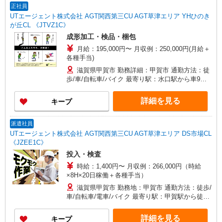
正社員
UTエージェント株式会社 AGT関西第三CU AGT草津エリア YHひのき
が丘CL 《JTVZ1C》
成形加工・検品・梱包
月給：195,000円〜 月収例：250,000円(月給＋
各種手当)
滋賀県甲賀市 勤務詳細：甲賀市 通勤方法：徒
歩/車/自転車/バイク 最寄り駅：水口駅から車9分
※構内の（無料）駐車場利用OK
詳細を見る
キープ
派遣社員
UTエージェント株式会社 AGT関西第三CU AGT草津エリア DS市場CL
《JZEE1C》
投入・検査
時給：1,400円〜 月収例：266,000円（時給
×8H×20日稼働＋各種手当）
滋賀県甲賀市 勤務地：甲賀市 通勤方法：徒歩/
車/自転車/電車/バイク 最寄り駅：甲賀駅から徒歩
2分 ※構内の（無料）駐車場利用OK
詳細を見る
キープ