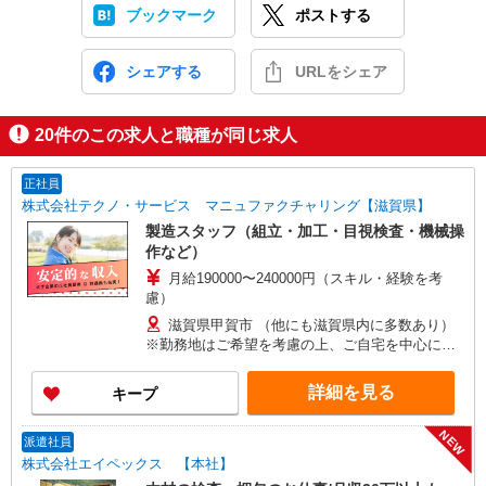
ブックマーク
ポストする
シェアする
URLをシェア
20
件のこの求人と職種が同じ求人
正社員
株式会社テクノ・サービス マニュファクチャリング【滋賀県】
製造スタッフ（組立・加工・目視検査・機械操
作など）
月給190000〜240000円（スキル・経験を考
慮）
滋賀県甲賀市 （他にも滋賀県内に多数あり）
※勤務地はご希望を考慮の上、ご自宅を中心に通
勤時間120分圏内のエリアとなります。（転勤な
し）
詳細を見る
キープ
NEW
派遣社員
株式会社エイペックス 【本社】