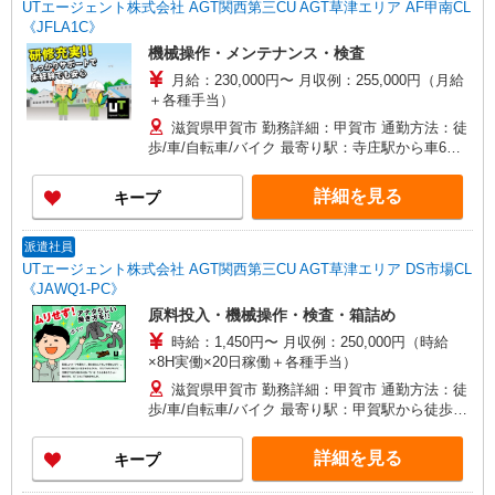
UTエージェント株式会社 AGT関西第三CU AGT草津エリア AF甲南CL
《JFLA1C》
機械操作・メンテナンス・検査
月給：230,000円〜 月収例：255,000円（月給
＋各種手当）
滋賀県甲賀市 勤務詳細：甲賀市 通勤方法：徒
歩/車/自転車/バイク 最寄り駅：寺庄駅から車6分
※構内の無料駐車場利用OK
詳細を見る
キープ
派遣社員
UTエージェント株式会社 AGT関西第三CU AGT草津エリア DS市場CL
《JAWQ1-PC》
原料投入・機械操作・検査・箱詰め
時給：1,450円〜 月収例：250,000円（時給
×8H実働×20日稼働＋各種手当）
滋賀県甲賀市 勤務詳細：甲賀市 通勤方法：徒
歩/車/自転車/バイク 最寄り駅：甲賀駅から徒歩2
分 ※構内の（無料）駐車場利用OK
詳細を見る
キープ