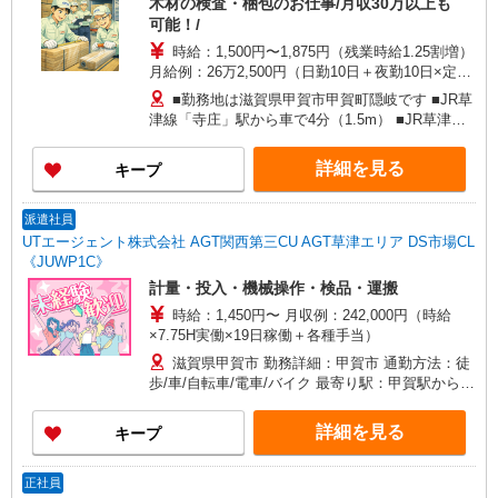
木材の検査・梱包のお仕事/月収30万以上も
可能！/
時給：1,500円〜1,875円（残業時給1.25割増）
月給例：26万2,500円（日勤10日＋夜勤10日×定時
の場合）〜30万9,375円（日勤10日＋夜勤10日×残
■勤務地は滋賀県甲賀市甲賀町隠岐です ■JR草
業25時間の場合） ※交通費別途支給（上限1万円/
津線「寺庄」駅から車で4分（1.5m） ■JR草津線
月・500円/日） ■残業時給1,875円（実働8時間を
「甲南」駅から車で7分（2.9m） ■JR草津線「甲
超えてから） ■各種社会保険完備
賀」駅から車で9分（4.5km） ■近江鉄道「水口」
詳細を見る
キープ
駅から車で15分（7.5km） ■JR草津線「三雲」駅
から車で21分（12.1km） ■近江鉄道「日野」駅か
ら車で23分（15.2m） ■信楽地域市民センターか
派遣社員
ら車で29分（19.3km） ■JR草津線「甲西」駅から
UTエージェント株式会社 AGT関西第三CU AGT草津エリア DS市場CL
車で32分（16.1km） ■マイカー通勤OK！（無料
《JUWP1C》
駐車場完備）
計量・投入・機械操作・検品・運搬
時給：1,450円〜 月収例：242,000円（時給
×7.75H実働×19日稼働＋各種手当）
滋賀県甲賀市 勤務詳細：甲賀市 通勤方法：徒
歩/車/自転車/電車/バイク 最寄り駅：甲賀駅から徒
歩2分 ※構内の（無料）駐車場利用OK
詳細を見る
キープ
正社員