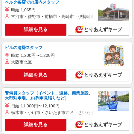
ベルク各店での店内スタッフ
詳細を見る
キープ
時給 1,065円
古河市・佐野市・前橋市・高崎市・伊勢崎市・太田市・館林市・
派遣社員
株式会社綜合キャリアオプション（1314VJ0805G60★50-S-T2）
詳細を見る
とりあえずキープ
機械オペレーター/日払いOK
時給1,500円 交通費：既定支給
滋賀県甲賀市
ビルの清掃スタッフ
時給 1,200円〜1,200円
詳細を見る
キープ
大阪市北区
派遣社員
詳細を見る
とりあえずキープ
株式会社テクノ・サービス/お仕事No/0895903
組み立て業務
時給1300円交通費全額支給
警備員スタッフ（イベント、道路、商業施設、
大型駐車場、JR列車見張りなど）
滋賀県甲賀市 ＊車・バイク通勤OK
日給 11,000円〜12,100円
栃木市・小山市・さいたま市西区・さいたま市岩槻区・久喜市・
詳細を見る
キープ
詳細を見る
とりあえずキープ
派遣社員
株式会社テクノ・サービス/お仕事No/0913968