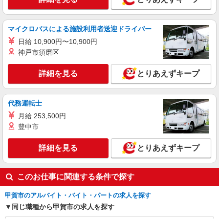
派遣社員
株式会社綜合キャリアオプション（1314VJ0805G60★89-S-T3）
マイクロバスによる施設利用者送迎ドライバー
製薬クリーンルームで計量・機械操作/日払い
日給 10,900円〜10,900円
OK
神戸市須磨区
時給1,400円
滋賀県甲賀市
詳細を見る
とりあえずキープ
詳細を見る
キープ
代務運転士
派遣社員
月給 253,500円
戦力エージェント株式会社
豊中市
部品の組み立て作業
時給1400円＋交通費（規定あり） ☆日払い・
詳細を見る
とりあえずキープ
週払い対応しております！ 【当社独自の手当↓】
世帯主手当（3000円〜）、配偶者手当（1万
滋賀県甲賀市水口町
円）、子供手当（お子様一人につき5000円） 【月
このお仕事に関連する条件で探す
収例】 時給1400円×7.5H×21日＝220,500円
詳細を見る
キープ
甲賀市のアルバイト・バイト・パートの求人を探す
同じ職種から甲賀市の求人を探す