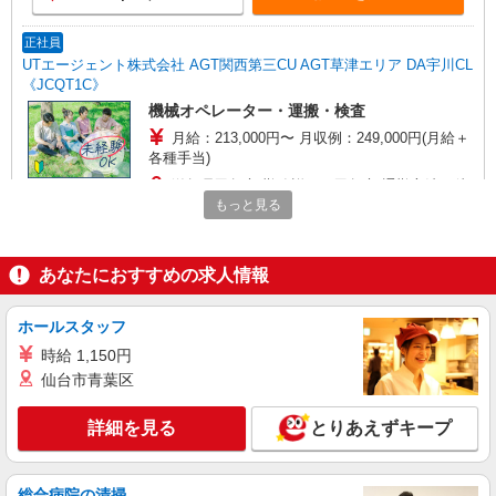
正社員
UTエージェント株式会社 AGT関西第三CU AGT草津エリア DA宇川CL
《JCQT1C》
機械オペレーター・運搬・検査
月給：213,000円〜 月収例：249,000円(月給＋
各種手当)
滋賀県甲賀市 勤務詳細：甲賀市 通勤方法：徒
歩/自転車/バイク/車 最寄り駅：貴生川駅から車6
もっと見る
分 ※構内の（無料）駐車場利用OK
詳細を見る
キープ
あなたにおすすめの求人情報
派遣社員
ホールスタッフ
UTエージェント株式会社 AGT関西第三CU AGT草津エリア AF甲南CL
《JOWC1-DC》
時給 1,150円
機械操作・検査
仙台市青葉区
月給：230,000円〜 月収例：257,000円(月給＋
各種手当)
詳細を見る
とりあえずキープ
滋賀県甲賀市 勤務詳細：甲賀市 通勤方法：徒
歩/車/自転車/バイク 最寄り駅：寺庄駅から車6分
※構内の無料駐車場利用OK
総合病院の清掃