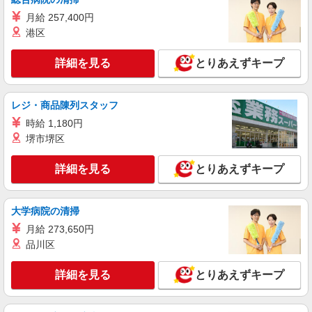
詳細を見る
キープ
月給 257,400円
港区
派遣社員
株式会社綜合キャリアオプション（1314VJ0805G60★16-S-T2）
詳細を見る
とりあえずキープ
指示書通りにエンジンの組立＊手当合計最大
84万/日払いOK
レジ・商品陳列スタッフ
時給1,500円〜1,875円 ※経験・能力による
※時間外・深夜手当含む 【月収例】28万2000円(7
時給 1,180円
時間35分×21日+残業・深夜手当)※寮費有料を選
滋賀県甲賀市水口町
堺市堺区
択した場合 交通費：既定支給
詳細を見る
キープ
詳細を見る
とりあえずキープ
派遣社員
大学病院の清掃
株式会社綜合キャリアオプション（1314VJ0805G61★28-S-T2）
建設キカイの組立て&色付け＊手当合計最大84
月給 273,650円
万/日払いOK
品川区
時給1,500円〜1,875円 ※経験・能力による
※時間外・深夜手当を含む 【月収例】28万2000円
詳細を見る
とりあえずキープ
(7時間35分×21日+残業・深夜手当) 交通費：既定
滋賀県甲賀市水口町
支給