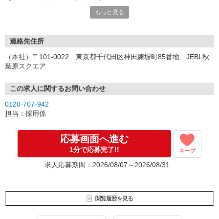
【オンライン登録（目安5分）】
もっと見る
いつでも好きな時間に登録OK
【電話登録（目安20分）】
受付時間/平日9:00〜19:00
連絡先住所
※電話登録の場合、就業前には登録会へお越しください
（本社）〒101-0022 東京都千代田区神田練塀町85番地 JEBL秋
葉原スクエア
【来場登録（目安1時間30分）】
受付時間/平日10:00〜17:00
この求人に関するお問い合わせ
▼Step2 全国にあるお仕事の中から、あなたにピッタリのお仕事を
0120-707-942
ご案内
担当：採用係
▼Step3 就業前に職場見学で気になる事はしっかりチェック！
▼Step4 気に入ったら雇用契約・お仕事スタート
応募画面へ進む
応募⇒最短で2日後からの勤務も可能です！
1分で応募完了!!
キープ
求人応募期間：2026/08/07～2026/08/31
閲覧履歴を見る