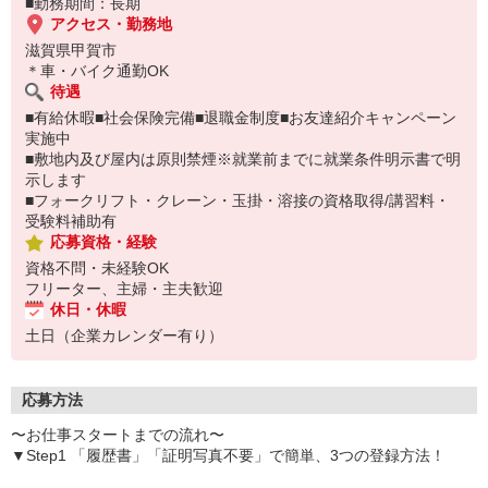
■勤務期間：長期
アクセス・勤務地
滋賀県甲賀市
＊車・バイク通勤OK
待遇
■有給休暇■社会保険完備■退職金制度■お友達紹介キャンペーン
実施中
■敷地内及び屋内は原則禁煙※就業前までに就業条件明示書で明
示します
■フォークリフト・クレーン・玉掛・溶接の資格取得/講習料・
受験料補助有
応募資格・経験
資格不問・未経験OK
フリーター、主婦・主夫歓迎
休日・休暇
土日（企業カレンダー有り）
応募方法
〜お仕事スタートまでの流れ〜
▼Step1 「履歴書」「証明写真不要」で簡単、3つの登録方法！