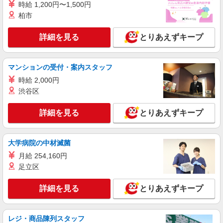
時給 1,200円〜1,500円
七条＊グループホームSTAFF＊生活のサポー
柏市
ト業務を担当
時給1550円〜2187円 ＜日払い有/週払い有/交
詳細を見る
とりあえずキープ
通費全支給(ガソリン代含む)＞
京都市東山区内//七条駅周辺
マンションの受付・案内スタッフ
詳細を見る
キープ
時給 2,000円
渋谷区
派遣社員
株式会社kotrio /●KY-H-1869300
詳細を見る
とりあえずキープ
高収入★日収1.2万〜！シニア向けマンション
STAFF＠車椅子補助等
時給1450円〜2187円 ＜日払い有/週払い有/交
大学病院の中材滅菌
通費全支給(ガソリン代含む)＞
月給 254,160円
京都市東山区｜最寄り駅：東福寺
足立区
詳細を見る
キープ
詳細を見る
とりあえずキープ
派遣社員
株式会社kotrio /●KY-H-1954236
レジ・商品陳列スタッフ