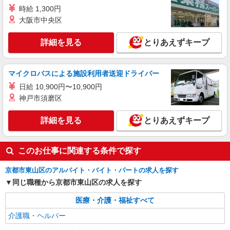
東福寺*デイでの生活補助☆新たなスキルを身
時給 1,300円
につけて長く働く♪
大阪市中央区
時給1550円〜2187円 ＜日払い有/週払い有/交
通費全支給(ガソリン代含む)＞
詳細を見る
とりあえずキープ
京都市東山区｜最寄り駅：東福寺
詳細を見る
キープ
マイクロバスによる施設利用者送迎ドライバー
日給 10,900円〜10,900円
派遣社員
神戸市須磨区
株式会社kotrio /●KY-H-2013511
東福寺駅チカ★グループホームで夜勤専従★日
詳細を見る
とりあえずキープ
払いOK★履歴書不要
時給1550円〜2187円 ＜日払い有/週払い有/交
通費全支給(ガソリン代含む)＞
このお仕事に関連する条件で探す
京都市東山区｜最寄り駅：東福寺
京都市東山区のアルバイト・バイト・パートの求人を探す
同じ職種から京都市東山区の求人を探す
詳細を見る
キープ
医療・介護・福祉すべて
派遣社員
介護職・ヘルパー
株式会社kotrio /●KY-H-1953364
七条駅｜小さなグループホームで家事や生活の