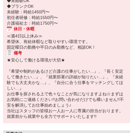
◆未経験OK
◆ブランクOK
未経験：時給1450円〜
初任者研修：時給1550円〜
介護福祉士：時給1750円〜
休日・休暇
≪週4日以上休み≫
希望休、有給休暇など取りやすい環境です。
固定曜日の勤務や平日のみ勤務など、相談OK！
備考
★安心して働ける環境が大切★
『希望や制約があるけど介護の仕事がしたい…』、『長く安定
して働きたい…』、『就業部署の詳細が知りたい…』、『未経
験でも大丈夫かな…』、『自分に合う仕事をマッチングしてほ
しい…』
お仕事を探される上で色々なことが気になりますよね☆まずは
お気軽にご連絡ください!!お問い合わせだけでも構いません!!不
安を解消してお仕事始めましょう♪
当社はスタッフの皆様お一人お一人に専属の担当がおります。
就業前から就業中も全力でサポートいたします!!