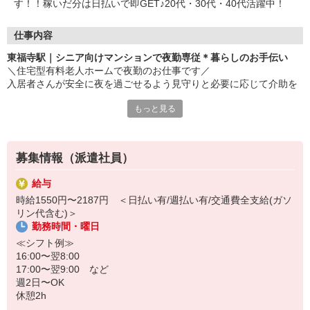
す！！稼いだ分は日払いで即GET♪20代・30代・40代活躍中！
仕事内容
東福寺駅｜シニア向けマンションで夜勤専従＊暮らしのお手伝い
＼住宅型有料老人ホームで夜勤のお仕事です／
入居者さんが安全に夜を過ごせるよう見守りと必要に応じて介助を
お願いします＊?°
もっと見る
【日収例】
時給1450円×6H＋1812円×6H＋2175円×3H＝26,097円（深夜手当/
残業手当含む）
募集情報（派遣社員）
≪お仕事内容≫
給与
・夜間巡回
時給1550円〜2187円 ＜日払い有/週払い有/交通費全支給(ガソ
・入居者さんの安否確認
リン代含む)＞
・簡単な事務作業
勤務時間・曜日
・生活介助 など
≪シフト例≫
★夜勤専従のいいところ★
16:00〜翌8:00
・日中より静かで落ち着いている
17:00〜翌9:00 など
・人間関係が少ない
週2日〜OK
・夜勤手当がつく
休憩2h
・日中自由時間を作りやすい