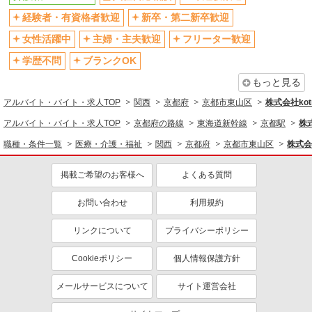
ティブなど）あり
経験者・有資格者歓迎
新卒・第二新卒歓迎
制服貸与
研修制度あり
女性活躍中
主婦・主夫歓迎
フリーター歓迎
資格取得支援制度あり
学歴不問
ブランクOK
同じ職種から求人を探す
もっと見る
医療・介護・福祉
アルバイト・バイト・求人TOP
関西
京都府
京都市東山区
株式会社kotr
介護職・ヘルパー
アルバイト・バイト・求人TOP
京都府の路線
東海道新幹線
京都駅
株式
同じ特徴から求人を探す
職種・条件一覧
医療・介護・福祉
関西
京都府
京都市東山区
株式会社
未経験歓迎
ミドル（40代～）活躍中
掲載ご希望のお客様へ
よくある質問
ボーナス・賞与あり
車通勤OK
交通費支給
お問い合わせ
社会保険あり
利用規約
産休・育休取得実績あり
リンクについて
プライバシーポリシー
Cookieポリシー
個人情報保護方針
メールサービスについて
サイト運営会社