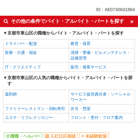
同じ特徴から京都駅の求人を探す
ID：AE0730601884
入社日応相談
未経験歓迎
その他の条件でバイト・アルバイト・パートを探す
経験者・有資格者歓迎
新卒・第二新卒歓迎
京都市東山区の職種からバイト・アルバイト・パートを探す
女性活躍中
主婦・主夫歓迎
ドライバー・配達
教育・保育
フリーター歓迎
学歴不問
医療・介護・福祉
清掃・警備・ビルメンテナンス・
ブランクOK
ミドル（40代～）活躍中
設備管理
エルダー（50代～）活躍中
シニア（60代～）活躍中
IT・クリエイティブ
販売・接客サービス
高収入・高額
ボーナス・賞与あり
京都市東山区の人気の職種からバイト・アルバイト・パートを探
昇給あり
完全週休2日制
す
フルタイム歓迎
禁煙・分煙
薬剤師
サービス提供責任者・ソーシャル
駅直結・駅チカ
車通勤OK
ワーカー
バイク通勤OK
自転車通勤OK
ファミリーレストラン・回転寿司
弁当・惣菜
残業少なめ（月20h未満）
交通費支給
エステ・リフレクソロジー
フロント・受付・フロア案内
社会保険あり
産休・育休取得実績あり
退職金・財形貯蓄制度あり
各種手当（家族・役職・インセン
介護職・ヘルパー
入社日応相談
未経験歓迎