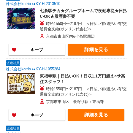
株式会社kotrio /●KY-H-2013510
七条駅チカ★グループホームで夜勤専従★日払
いOK★履歴書不要
時給1550円〜2187円 ＜日払い有/週払い有/交
通費全支給(ガソリン代含む)＞
京都市東山区内//七条駅周辺
詳細を見る
キープ
派遣社員
株式会社kotrio /●KY-H-1955284
東福寺駅｜日払いOK！日収1.1万円超え×サ高
住スタッフ！
時給1550円〜2187円 ＜日払い有/週払い有/交
通費全支給(ガソリン代含む)＞
京都市東山区｜最寄り駅：東福寺
詳細を見る
キープ
派遣社員