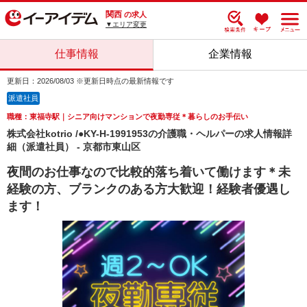
関西
の求人
▼エリア変更
仕事情報
企業情報
更新日：2026/08/03 ※更新日時点の最新情報です
派遣社員
職種：東福寺駅｜シニア向けマンションで夜勤専従＊暮らしのお手伝い
株式会社kotrio /●KY-H-1991953の介護職・ヘルパーの求人情報詳
細（派遣社員） - 京都市東山区
夜間のお仕事なので比較的落ち着いて働けます＊未
経験の方、ブランクのある方大歓迎！経験者優遇し
ます！