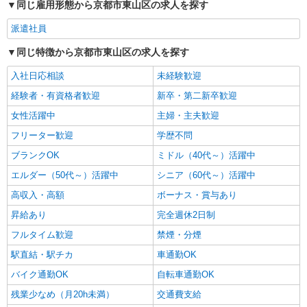
同じ雇用形態から京都市東山区の求人を探す
サポート！
派遣社員
時給1550円〜2187円 ＜日払い有/週払い有/交
通費全支給(ガソリン代含む)＞
同じ特徴から京都市東山区の求人を探す
京都市東山区内//七条駅周辺
入社日応相談
未経験歓迎
詳細を見る
キープ
経験者・有資格者歓迎
新卒・第二新卒歓迎
女性活躍中
主婦・主夫歓迎
フリーター歓迎
学歴不問
ブランクOK
ミドル（40代～）活躍中
エルダー（50代～）活躍中
シニア（60代～）活躍中
高収入・高額
ボーナス・賞与あり
昇給あり
完全週休2日制
フルタイム歓迎
禁煙・分煙
駅直結・駅チカ
車通勤OK
バイク通勤OK
自転車通勤OK
残業少なめ（月20h未満）
交通費支給