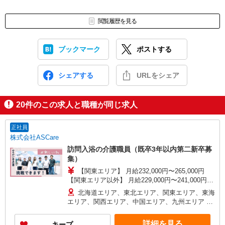
閲覧履歴を見る
ブックマーク
ポストする
シェアする
URLをシェア
20
件のこの求人と職種が同じ求人
正社員
株式会社ASCare
訪問入浴の介護職員（既卒3年以内第二新卒募
集）
【関東エリア】 月給232,000円〜265,000円
【関東エリア以外】 月給229,000円〜241,000円
※勤務地域により異なります ※地域手当含む ※交
北海道エリア、東北エリア、関東エリア、東海
付金手当含む ※各種手当は待遇項目を参照 ◎キャ
エリア、関西エリア、中国エリア、九州エリア ※
リアステップ年収モデル（参考値） 一般職（平均
全国11支店 ※基本的に希望を考慮した事業所に配
勤続年数5年）390万円 事業所長（平均勤続年数10
属されます。 ※Ｕ・Ｉターン歓迎！会社都合によ
詳細を見る
キープ