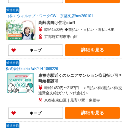
派遣社員
（株）ウィルオブ・ワークCW 京都支店/ms260101
高齢者向け住宅staff
時給1500円 ◆前払い・日払い・週払いOK
京都府京都市東山区
詳細を見る
キープ
派遣社員
株式会社kotrio /●KY-H-1869226
東福寺駅近くのシニアマンション◎日払い可＊
時給相談可
時給1450円〜2187円 ＜日払い有/週払い有/交
通費全支給(ガソリン代含む)＞
京都市東山区｜最寄り駅：東福寺
詳細を見る
キープ
派遣社員