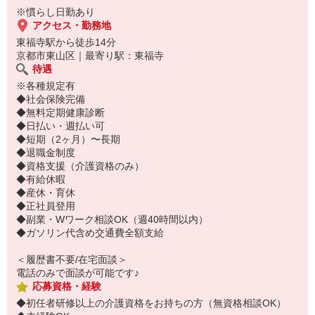
※慣らし日勤あり
「夜勤でガッツリ稼ぎたい」「少人数で黙々と働きたい」という方
アクセス・勤務地
にオススメな求人です♪
東福寺駅から徒歩14分
京都市東山区｜最寄り駅：東福寺
※慣らし日勤あり
待遇
※各種規定有
◆社会保険完備
◆無料定期健康診断
◆日払い・週払い可
◆短期（2ヶ月）〜長期
◆退職金制度
◆資格支援（介護資格のみ）
◆有給休暇
◆産休・育休
◆正社員登用
◆副業・Wワーク相談OK（週40時間以内）
◆ガソリン代含め交通費全額支給
＜履歴書不要/在宅面談＞
電話のみで面談が可能です♪
応募資格・経験
◆初任者研修以上の介護資格をお持ちの方（無資格相談OK）