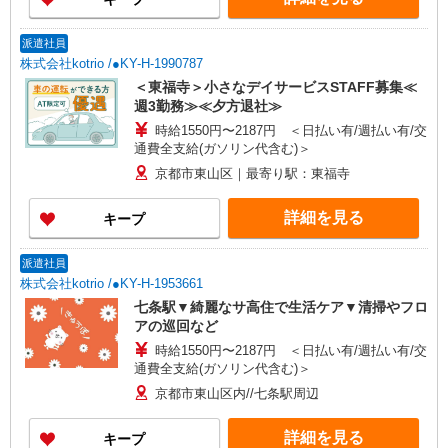
年 2〜3年で所長になる人もいます！）500万円
る異動等はございません！
ブロック長（平均勤続年数13年）650万円 エリア
長（平均勤続年数17年）720万円
派遣社員
株式会社kotrio /●KY-H-1990787
＜東福寺＞小さなデイサービスSTAFF募集≪
週3勤務≫≪夕方退社≫
時給1550円〜2187円 ＜日払い有/週払い有/交
通費全支給(ガソリン代含む)＞
京都市東山区｜最寄り駅：東福寺
詳細を見る
キープ
派遣社員
株式会社kotrio /●KY-H-1953661
七条駅▼綺麗なサ高住で生活ケア▼清掃やフロ
アの巡回など
時給1550円〜2187円 ＜日払い有/週払い有/交
通費全支給(ガソリン代含む)＞
京都市東山区内//七条駅周辺
詳細を見る
キープ