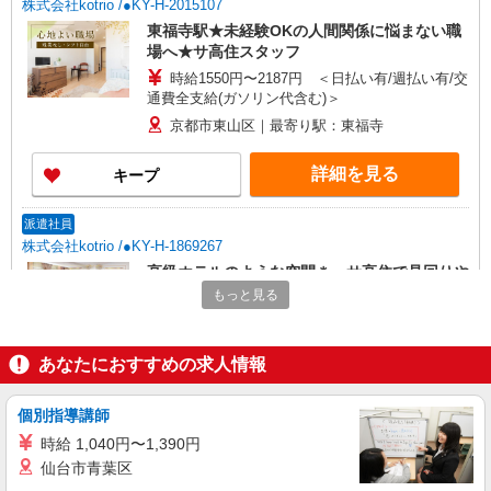
株式会社kotrio /●KY-H-2015107
東福寺駅★未経験OKの人間関係に悩まない職
場へ★サ高住スタッフ
時給1550円〜2187円 ＜日払い有/週払い有/交
通費全支給(ガソリン代含む)＞
京都市東山区｜最寄り駅：東福寺
詳細を見る
キープ
派遣社員
株式会社kotrio /●KY-H-1869267
高級ホテルのような空間＊。サ高住で見回りや
お話相手など
もっと見る
時給1450円〜2187円 ＜日払い有/週払い有/交
通費全支給(ガソリン代含む)＞
あなたにおすすめの求人情報
京都市東山区内//七条駅周辺
詳細を見る
個別指導講師
キープ
時給 1,040円〜1,390円
派遣社員
仙台市青葉区
株式会社kotrio /●KY-H-1992312