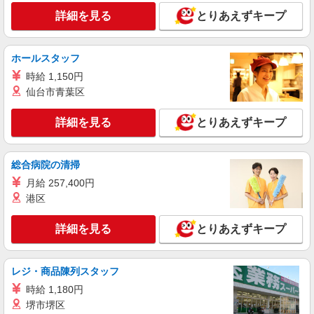
東福寺駅⇒需要のある福祉業界で介護デビュー
詳細を見る
とりあえずキープ
＊資格支援あり
時給1550円〜2187円 ＜日払い有/週払い有/交
通費全支給(ガソリン代含む)＞
ホールスタッフ
京都市東山区｜最寄り駅：東福寺
時給 1,150円
仙台市青葉区
詳細を見る
キープ
詳細を見る
とりあえずキープ
派遣社員
株式会社kotrio /●KY-H-1992311
総合病院の清掃
七条駅⇒需要のある福祉業界で介護デビュー＊
資格支援あり
月給 257,400円
港区
時給1550円〜2187円 ＜日払い有/週払い有/交
通費全支給(ガソリン代含む)＞
詳細を見る
とりあえずキープ
京都市東山区内//七条駅周辺
詳細を見る
キープ
レジ・商品陳列スタッフ
時給 1,180円
派遣社員
堺市堺区
株式会社kotrio /●KY-H-2013245