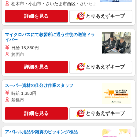
栃木市・小山市・さいたま市西区・さいたま市岩槻区・久喜市・
＼日払いも選べる／七条駅＊高級シニアマンシ
ョンSTAFF募集
詳細を見る
とりあえずキープ
時給1550円〜2187円 ＜日払い有/週払い有/交
通費全支給(ガソリン代含む)＞
京都市東山区内//七条駅周辺
マイクロバスにて教習所に通う生徒の送迎ドラ
イバー
詳細を見る
キープ
日給 15,850円
箕面市
派遣社員
詳細を見る
とりあえずキープ
株式会社kotrio /●KY-H-2014575
東福寺駅◆サ高住スタッフ◆穏やかな職場×週
3〜×残業なし
スーパー資材の仕分け作業スタッフ
時給1550円〜2187円 ＜日払い有/週払い有/交
通費全支給(ガソリン代含む)＞
時給 1,350円
船橋市
京都市東山区｜最寄り駅：東福寺
詳細を見る
とりあえずキープ
詳細を見る
キープ
派遣社員
アパレル用品や雑貨のピッキング検品
株式会社kotrio /●KY-H-1991546