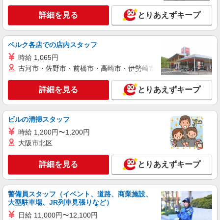
東福寺駅＊少人数グルホで利用者さんと家事や
詳細を見る
とりあえずキープ
掃除など♪日払いOK
時給1550円〜2187円 ＜日払い有/週払い有/交
通費全支給(ガソリン代含む)＞
ベルク各店での店内スタッフ
京都市東山区｜最寄り駅：東福寺
時給 1,065円
古河市・佐野市・前橋市・高崎市・伊勢崎市・太田市・館林市・
詳細を見る
キープ
詳細を見る
とりあえずキープ
派遣社員
株式会社ブレイブ（マイナビグループ）/MD26
介護スタッフ ◆デイサービス、サービス付き
ビルの清掃スタッフ
高齢者向け住宅、グループホームなど様々な勤
時給 1,200円〜1,200円
務先から選べます。
未経験：時給1400〜1600円（資格・経験によ
大阪市北区
る） 経験者：時給1600〜1800円（資格・経験によ
る） ◎月収例 時給1800円×1日8時間×22日（週5
京都府京都市東山区 【最寄駅】 ◆各線「東福
日）＝31万6800円 ◆昇給あり ◆支払い方法 ※日
詳細を見る
とりあえずキープ
寺駅」 ◆京都市営地下鉄東西線「蹴上駅」 ◆京阪
払い/週払い/月払い対応も可能です。詳しくは面談
本線「清水五条駅」 ★その他、近隣に多数勤務地
時にご相談ください。 ◆交通費：別途全額支給 ※
あります！
詳細を見る
キープ
当社規定あり
警備員スタッフ（イベント、道路、商業施設、
大型駐車場、JR列車見張りなど）
派遣社員
日給 11,000円〜12,100円
株式会社kotrio /●KY-H-2101168