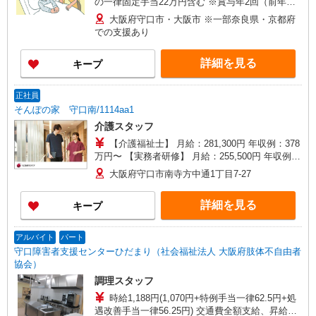
の一律固定手当22万円含む ※賞与年2回（前年実
績2〜2.5カ月）
大阪府守口市・大阪市 ※一部奈良県・京都府
での支援あり
詳細を見る
キープ
正社員
そんぽの家 守口南/1114aa1
介護スタッフ
【介護福祉士】 月給：281,300円 年収例：378
万円〜 【実務者研修】 月給：255,500円 年収例：
345万円〜 【初任者研修・無資格】 月給：
大阪府守口市南寺方中通1丁目7-27
249,700円 年収例：338万円〜 ※職務手当、働き
がい向上手当、日祝手当（月平均2回分）、夜勤手
詳細を見る
キープ
当（月平均5回分）等、毎月平均的に支払われる手
当を含みます。 ※介護福祉士のみ、特別職務手当
も含む ◎残業時は別途時間外手当支給（超過1
アルバイト
パート
分〜） ◎賞与 基本給2.08ヶ月分/年支給
守口障害者支援センターひだまり（社会福祉法人 大阪府肢体不自由者
協会）
調理スタッフ
時給1,188円(1,070円+特例手当一律62.5円+処
遇改善手当一律56.25円) 交通費全額支給、昇給・