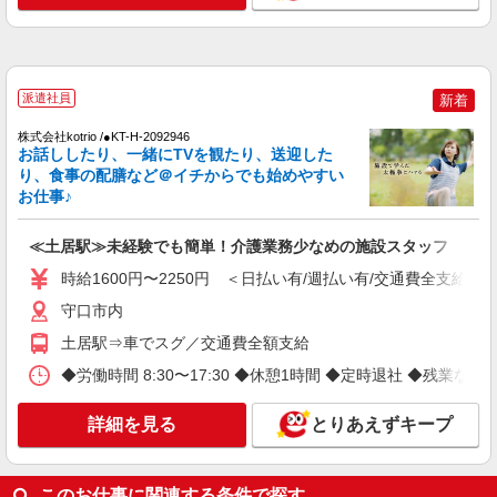
NEW
派遣社員
株式会社kotrio /●OS-H1-2103444
大日駅＊高級シニアマンションでのサポート
派遣社員
職員＊.・：゜
新着
時給1550円〜2187円 ＜日払い有/週払い有/交
株式会社kotrio /●KT-H-2092946
通費全支給(ガソリン代含む)＞
お話ししたり、一緒にTVを観たり、送迎した
り、食事の配膳など＠イチからでも始めやすい
守口市 ★来社不要
お仕事♪
詳細を見る
キープ
≪土居駅≫未経験でも簡単！介護業務少なめの施設スタッフ
NEW
派遣社員
時給1600円〜2250円 ＜日払い有/週払い有/交通費全支給(ガ
株式会社kotrio /●KT-H-2092850
守口市内
【週3日OK】障がいデイサービスで軽作業の
土居駅⇒車でスグ／交通費全額支給
見守り等★土居駅
時給1600円〜2250円 ＜日払い有/週払い有/交
◆労働時間 8:30〜17:30 ◆休憩1時間 ◆定時退社 ◆残業なし
通費全支給(ガソリン代含む)＞
守口市内
詳細を見る
とりあえずキープ
詳細を見る
キープ
このお仕事に関連する条件で探す