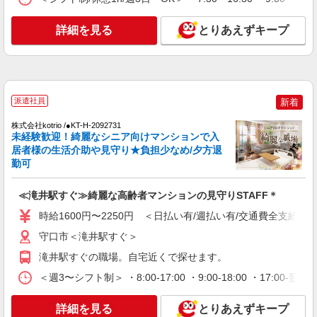
NEW
派遣社員
詳細を見る
とりあえずキープ
株式会社kotrio /●KT-H-2092946
≪土居駅≫未経験でも簡単！介護業務少なめ
の施設スタッフ
時給1600円〜2250円 ＜日払い有/週払い有/交
通費全支給(ガソリン代含む)＞
派遣社員
新着
守口市内
株式会社kotrio /●KT-H-2092731
未経験歓迎！綺麗なシニア向けマンションで入
詳細を見る
キープ
居者様の生活介助や見守り★負担少なめ/夕方退
勤可
NEW
派遣社員
株式会社kotrio /●KT-H-2092731
≪滝井駅すぐ≫綺麗な高齢者マンションの見守りSTAFF＊
≪滝井駅すぐ≫綺麗な高齢者マンションの見
時給1600円〜2250円 ＜日払い有/週払い有/交通費全支給(ガ
守りSTAFF＊
守口市＜滝井駅すぐ＞
時給1600円〜2250円 ＜日払い有/週払い有/交
通費全支給(ガソリン代含む)＞
滝井駅すぐの職場。自宅近くで探せます。
守口市＜滝井駅すぐ＞
＜週3〜シフト制＞ ・8:00-17:00 ・9:00-18:00 ・17:
詳細を見る
キープ
詳細を見る
とりあえずキープ