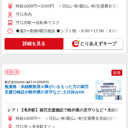
詳細を見る
キープ
善手当20,000円※〜／月 ※処遇改善手当の金額
時給1600円〜2250円 ＜日払い有/週払い有/交通費全支給(ガ
は、一例となります。 社内評価結果によって変動
します。
NEW
守口市内
派遣社員
株式会社kotrio /●KT-H-2092855
守口市駅〜自転車でスグ
【週3日OK】障がいデイサービスで軽作業の
◆週3〜勤務/曜日相談 ◆シフト制 ・8:00〜17:00 ・9:00〜18
見守り等★守口市駅
時給1600円〜2250円 ＜日払い有/週払い有/交
詳細を見る
とりあえずキープ
通費全支給(ガソリン代含む)＞
守口市内
詳細を見る
キープ
派遣社員
新着
NEW
派遣社員
株式会社kotrio /●KT-H-2092870
株式会社kotrio /●OS-H1-1701181
無資格・未経験歓迎≫障がいをもった方の就労
未経験でも、怖くない＊デイサービスで利用
支援◎検品や軽作業の見守など♪土日休みOK
者さんのサポート！
時給1550円〜2187円 ＜日払い有/週払い有/交
通費全支給(ガソリン代含む)＞
レア！【滝井駅】就労支援施設で軽作業の見守りなど＊未経験OK
守口市内
時給1400円〜 ＜日払い有/週払い有/交通費全支給(ガソリン代
守口市＜滝井駅すぐ＞
詳細を見る
キープ