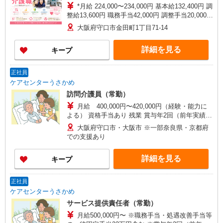
*月給 224,000〜234,000円 基本給132,400円 調
整給13,600円 職務手当42,000円 調整手当20,000円
処遇改善手当16,000円〜／月※ 資格手当10,000円/
大阪府守口市金田町1丁目71-14
月（介護福祉士資格保有の方） *試用期間中の月
給 208,000〜218,000円 ※試用期間3ヶ月経過後か
詳細を見る
キープ
ら支給 処遇改善手当16,000円〜／月
正社員
ケアセンターうさかめ
訪問介護員（常勤）
月給 400,000円〜420,000円（経験・能力に
よる） 資格手当あり 残業 賞与年2回（前年実績
2〜2.5カ月）
大阪府守口市・大阪市 ※一部奈良県・京都府
での支援あり
詳細を見る
キープ
正社員
ケアセンターうさかめ
サービス提供責任者（常勤）
月給500,000円〜 ※職務手当・処遇改善手当等