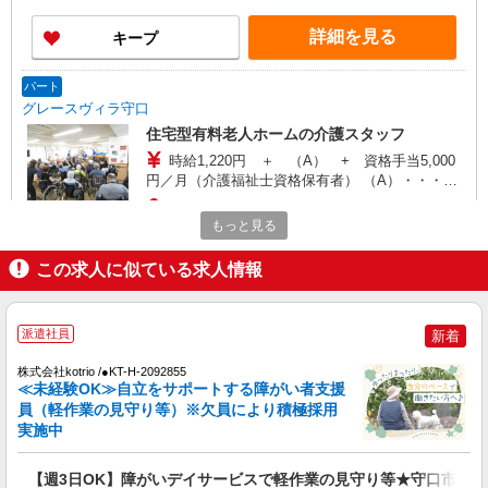
保有者） ＜試用期間3ヶ月経過後から支給＞ ・処
遇改善手当20,000円※〜／月 ※処遇改善手当の金
詳細を見る
キープ
額は、一例となります。 社内評価結果によって変
動します。
パート
グレースヴィラ守口
住宅型有料老人ホームの介護スタッフ
時給1,220円 ＋ （A） + 資格手当5,000
円／月（介護福祉士資格保有者） （A）・・・試
用期間3ヶ月経過後から支給 ・処遇改善手当
【 住宅型有料老人ホーム グレースヴィラ守口
1,000〜11,000円※／月 ※処遇改善手当の金額
もっと見る
】 大阪府守口市金田町1-71-14
は、一例となります。業績等により変動します。
この求人に似ている求人情報
詳細を見る
キープ
正社員
派遣社員
新着
グレースヴィラ守口
介護職員
株式会社kotrio /●KT-H-2092855
≪未経験OK≫自立をサポートする障がい者支援
月給 258,000円 基本給132,400円 調整給13,600
員（軽作業の見守り等）※欠員により積極採用
円 職務手当42,000円 調整手当20,000円 夜勤手当
実施中
5,000円／回 資格手当10,000円/月 ＜試用期間3ヶ
大阪府守口市金田町1丁目71-14
月中＞ 月給：208,000円（処遇改善手当を含まな
い） ＜試用期間3ヶ月経過後から支給＞ ・処遇改
【週3日OK】障がいデイサービスで軽作業の見守り等★守口市駅