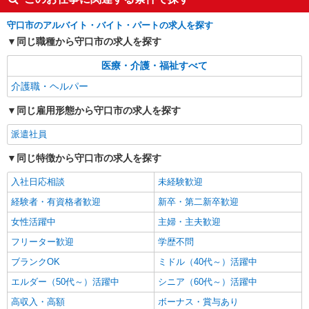
NEW
派遣社員
守口市のアルバイト・バイト・パートの求人を探す
株式会社kotrio /●KT-H-2092902
同じ職種から守口市の求人を探す
西三荘駅近くのシニア向けマンション＊負担
少なめ看護職員
医療・介護・福祉すべて
時給2350円〜2937円＜日払い有/経験者優遇/交
介護職・ヘルパー
通費全支給(ガソリン代含む)＞
守口市内多数
同じ雇用形態から守口市の求人を探す
詳細を見る
派遣社員
キープ
同じ特徴から守口市の求人を探す
NEW
派遣社員
株式会社kotrio /●KT-H-2092825
入社日応相談
未経験歓迎
土居駅の障がい者デイで送迎、見守りなど★
経験者・有資格者歓迎
新卒・第二新卒歓迎
運転できる方急募
女性活躍中
主婦・主夫歓迎
時給1600円〜2250円 ＜日払い有/週払い有/交
通費全支給(ガソリン代含む)＞
フリーター歓迎
学歴不問
守口市内
ブランクOK
ミドル（40代～）活躍中
エルダー（50代～）活躍中
シニア（60代～）活躍中
詳細を見る
キープ
高収入・高額
ボーナス・賞与あり