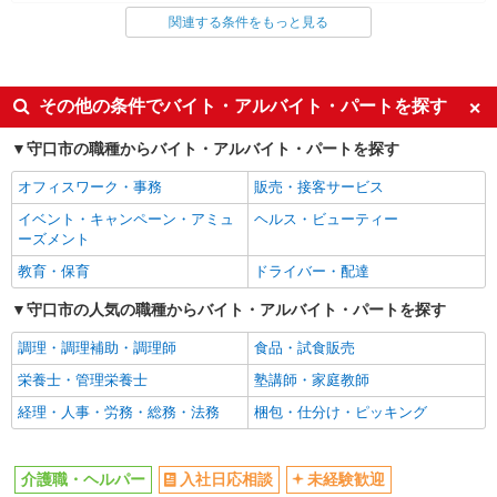
関連する条件をもっと見る
同じ雇用形態から大日駅の求人を探す
派遣社員
同じ特徴から大日駅の求人を探す
その他の条件でバイト・アルバイト・パートを探す
入社日応相談
未経験歓迎
守口市の職種からバイト・アルバイト・パートを探す
経験者・有資格者歓迎
新卒・第二新卒歓迎
オフィスワーク・事務
販売・接客サービス
女性活躍中
主婦・主夫歓迎
イベント・キャンペーン・アミュ
ヘルス・ビューティー
フリーター歓迎
学歴不問
ーズメント
ブランクOK
ミドル（40代～）活躍中
教育・保育
ドライバー・配達
エルダー（50代～）活躍中
シニア（60代～）活躍中
守口市の人気の職種からバイト・アルバイト・パートを探す
高収入・高額
ボーナス・賞与あり
調理・調理補助・調理師
食品・試食販売
昇給あり
完全週休2日制
栄養士・管理栄養士
塾講師・家庭教師
フルタイム歓迎
禁煙・分煙
経理・人事・労務・総務・法務
梱包・仕分け・ピッキング
駅直結・駅チカ
車通勤OK
バイク通勤OK
自転車通勤OK
介護職・ヘルパー
入社日応相談
未経験歓迎
残業少なめ（月20h未満）
交通費支給