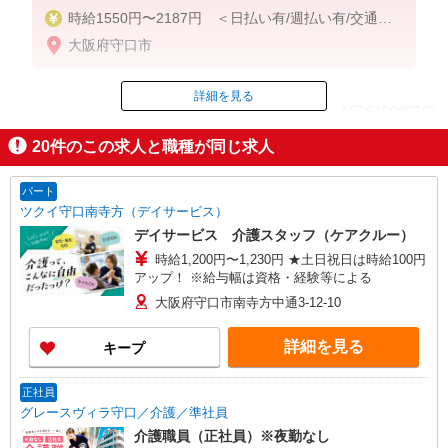
時給1550円〜2187円 ＜日払い有/週払い有/交通費
全支給(ガソリン代含む)＞
大阪府守口市
詳細を見る
ID：AE0610080768
20
件のこの求人と職種が同じ求人
掲載期間終了
パート
ツクイ守口南寺方（デイサービス）
デイサービス 介護スタッフ（ケアクルー）
時給1,200円〜1,230円 ★土日祝日は時給100円
アップ！ ※給与幅は資格・経験等による
大阪府守口市南寺方中通3-12-10
詳細を見る
キープ
正社員
グレースヴィラ守口／介護／準社員
介護職員（正社員）※夜勤なし