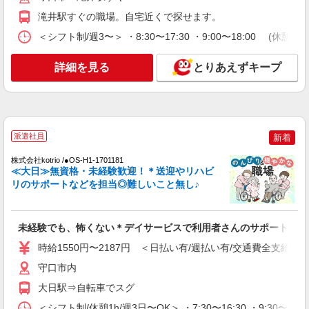
滝井駅すぐの職場。自宅近くで探せます。
NEW
派遣社員
＜シフト制/週3〜＞ ・8:30〜17:30 ・9:00〜18:00 (休憩1
株式会社kotrio /●KT-H-2092870
レア！【滝井駅】就労支援施設で軽作業の見
詳細を見る
とりあえずキープ
守りなど＊未経験OK
時給1400円〜 ＜日払い有/週払い有/交通費全
支給(ガソリン代含む)＞
守口市＜滝井駅すぐ＞
派遣社員
新着
詳細を見る
キープ
株式会社kotrio /●OS-H1-1701181
≪大日≫無資格・未経験歓迎！＊送迎やリハビ
NEW
派遣社員
リのサポートなどを担当◎難しいこと無し♪
株式会社kotrio /●OS-H1-2103506
土居駅すぐ★見守り・お掃除などのシニア向
けマンションSTAFF
未経験でも、怖くない＊デイサービスで利用者さんのサポート！
時給1550円〜2187円 ＜日払い有/週払い有/交
時給1550円〜2187円 ＜日払い有/週払い有/交通費全支給(ガ
通費全支給(ガソリン代含む)＞
守口市内
守口市 ★来社不要
大日駅⇒自転車でスグ
詳細を見る
キープ
＜シフト制/休憩1h/週3日〜OK＞ ・7:30〜16:30 ・9:30〜18