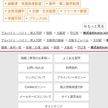
経験者・有資格者歓迎
新卒・第二新卒歓迎
社会保険あり
産休・育休取得実績あり
女性活躍中
主婦・主夫歓迎
フリーター歓迎
退職金・財形貯蓄制度あり
各種手当（家族・役職・インセン
ティブなど）あり
学歴不問
ブランクOK
制服貸与
研修制度あり
もっと見る
資格取得支援制度あり
アルバイト・バイト・求人TOP
関西
大阪府
守口市
株式会社kotrio /
同じ職種から求人を探す
アルバイト・バイト・求人TOP
大阪府の路線
大阪モノレール
大日駅
職種・条件一覧
医療・介護・福祉
関西
大阪府
守口市
株式会社kotr
医療・介護・福祉
介護職・ヘルパー
掲載ご希望のお客様へ
よくある質問
同じ特徴から求人を探す
お問い合わせ
利用規約
未経験歓迎
ミドル（40代～）活躍中
リンクについて
プライバシーポリシー
ボーナス・賞与あり
車通勤OK
交通費支給
社会保険あり
Cookieポリシー
個人情報保護方針
産休・育休取得実績あり
メールサービスについて
サイト運営会社
サイトマップ