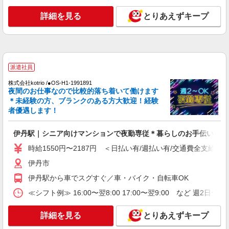
株式会社kotrio /●OS-H1-2103577
落ち着いた少人数環境/グループホームで暮ら
詳細を見る
とりあえずキープ
しの手伝い◆週3〜OK
時給1550円〜2187円 ＜日払い有/週払い有/交
通費全支給(ガソリン代含む)＞
伊丹市
派遣社員
詳細を見る
キープ
株式会社kotrio /●OS-H1-1991891
夜間のお仕事なので比較的落ち着いて働けます
＊未経験の方、ブランクのある方大歓迎！経験
派遣社員
者優遇します！
株式会社kotrio /●OS-H1-1856590
伊丹／4名急募！シニア向けマンションSTAFF
伊丹駅｜シニア向けマンションで夜勤専従＊暮らしのお手伝い
＊身体負担少なめ
時給1550円〜2187円 ＜日払い有/週払い有/交通費全支給(ガ
時給1550円〜2187円 ＜日払い有/週払い有/交
通費全支給(ガソリン代含む)＞
伊丹市
伊丹市
伊丹駅から車でスグすぐ／車・バイク・自転車OK
≪シフト例≫ 16:00〜翌8:00 17:00〜翌9:00 など 週2日〜
詳細を見る
キープ
詳細を見る
とりあえずキープ
派遣社員
株式会社kotrio /●OS-H1-1990665