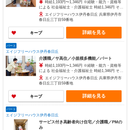
時給1,193円〜1,346円 ※経験・能力・資格等
による 社会福祉士・介護福祉士 時給1,346円 その
他資格 時給1,193円 ※一律処遇改善加算含む 〇時
エイジフリーハウス伊丹春日丘 兵庫県伊丹市
間外勤務手当 〇土日祝勤務手当 〇夜勤手当 〇年
春日丘三丁目59番地
末年始勤務手当
詳細を見る
キープ
パート
エイジフリーハウス伊丹春日丘
介護職／サ高住／小規模多機能／パート
時給1,193円〜1,346円 ※経験・能力・資格等
による 社会福祉士・介護福祉士 時給1,346円 その
他資格 時給1,193円 ※一律処遇改善加算含む 〇時
エイジフリーハウス伊丹春日丘 兵庫県伊丹市
間外勤務手当 〇土日祝勤務手当 〇夜勤手当 〇深
春日丘三丁目59番地
夜勤務手当 〇年末年始勤務手当 〇早朝7:00〜
8:00/夜間18:00〜20:00は時給25％UP
詳細を見る
キープ
パート
エイジフリーハウス伊丹春日丘
サービス付き高齢者向け住宅／介護職／PMの
み