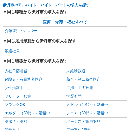
伊丹駅◆サ高住スタッフ◆穏やかな職場×週
伊丹市のアルバイト・バイト・パートの求人を探す
3〜×残業なし
同じ職種から伊丹市の求人を探す
時給1550円〜2187円 ＜日払い有/週払い有/交
通費全支給(ガソリン代含む)＞
医療・介護・福祉すべて
伊丹市
介護職・ヘルパー
同じ雇用形態から伊丹市の求人を探す
詳細を見る
キープ
派遣社員
派遣社員
株式会社kotrio /●OS-H1-1957042
同じ特徴から伊丹市の求人を探す
北伊丹駅★シフト柔軟で長く働きやすいシニア
入社日応相談
未経験歓迎
向けマンション
経験者・有資格者歓迎
新卒・第二新卒歓迎
時給1550円〜2187円 ＜日払い有/週払い有/交
通費全支給(ガソリン代含む)＞
女性活躍中
主婦・主夫歓迎
伊丹市
フリーター歓迎
学歴不問
ブランクOK
ミドル（40代～）活躍中
詳細を見る
キープ
エルダー（50代～）活躍中
シニア（60代～）活躍中
派遣社員
高収入・高額
ボーナス・賞与あり
株式会社kotrio /●OS-H1-2013435
昇給あり
完全週休2日制