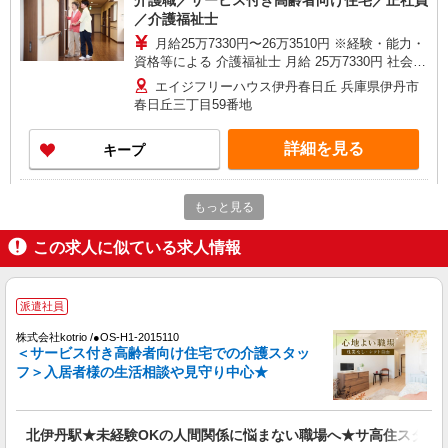
介護職／サービス付き高齢者向け住宅／正社員
／介護福祉士
月給25万7330円〜26万3510円 ※経験・能力・
資格等による 介護福祉士 月給 25万7330円 社会福
祉士 月給 26万3510円 ※一律処遇改善加算含む ※
エイジフリーハウス伊丹春日丘 兵庫県伊丹市
夜勤手当6000円/4回を含む 〇資格手当 〇職種手当
春日丘三丁目59番地
〇業務手当 〇時間外勤務手当 〇夜勤手当 〇深夜
勤務手当 〇休日勤務手当 〇年末年始勤務手当
詳細を見る
キープ
パート
もっと見る
エイジフリーハウス伊丹春日丘
サービス付き高齢者向け住宅／介護職／16-20
この求人に似ている求人情報
時
時給1,193円〜1,346円 ※経験・能力・資格等
による ※一律処遇改善加算含む 〇時間外勤務手当
派遣社員
〇土日祝勤務手当 〇夜勤手当 〇深夜勤務手当 〇
エイジフリーハウス伊丹春日丘 兵庫県伊丹市
年末年始勤務手当 〇早朝7:00〜8:00/夜間18:00〜
株式会社kotrio /●OS-H1-2015110
春日丘三丁目59番地
＜サービス付き高齢者向け住宅での介護スタッ
20:00は時給25％UP
フ＞入居者様の生活相談や見守り中心★
詳細を見る
キープ
正社員
北伊丹駅★未経験OKの人間関係に悩まない職場へ★サ高住スタッ