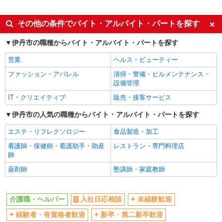
派遣社員
同じ特徴から伊丹(阪急)駅の求人を探す
その他の条件でバイト・アルバイト・パートを探す
入社日応相談
未経験歓迎
伊丹市の職種からバイト・アルバイト・パートを探す
経験者・有資格者歓迎
新卒・第二新卒歓迎
営業
ヘルス・ビューティー
女性活躍中
主婦・主夫歓迎
ファッション・アパレル
清掃・警備・ビルメンテナンス・
フリーター歓迎
学歴不問
設備管理
ブランクOK
ミドル（40代～）活躍中
IT・クリエイティブ
販売・接客サービス
エルダー（50代～）活躍中
シニア（60代～）活躍中
伊丹市の人気の職種からバイト・アルバイト・パートを探す
高収入・高額
ボーナス・賞与あり
エステ・リフレクソロジー
食品製造・加工
昇給あり
完全週休2日制
看護師・保健師・看護助手・助産
レストラン・専門料理店
フルタイム歓迎
禁煙・分煙
師
駅直結・駅チカ
車通勤OK
薬剤師
塾講師・家庭教師
バイク通勤OK
自転車通勤OK
残業少なめ（月20h未満）
交通費支給
介護職・ヘルパー
入社日応相談
未経験歓迎
社会保険あり
産休・育休取得実績あり
経験者・有資格者歓迎
新卒・第二新卒歓迎