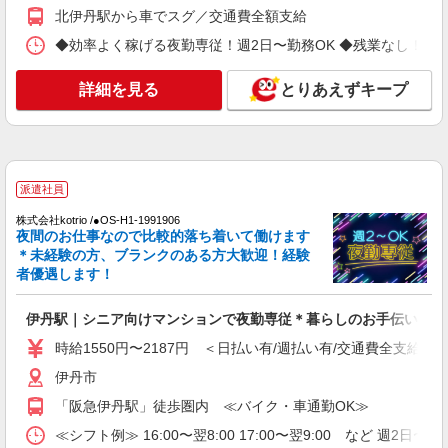
株式会社kotrio /●OS-H1-1990685
北伊丹駅から車でスグ／交通費全額支給
＜北伊丹＞小さなデイサービスSTAFF募集≪
◆効率よく稼げる夜勤専従！週2日〜勤務OK ◆残業なし！朝にはピタ
週3勤務≫≪夕方退社≫
時給1550円〜2187円 ＜日払い有/週払い有/交
詳細を見る
とりあえずキープ
通費全支給(ガソリン代含む)＞
伊丹市
詳細を見る
キープ
派遣社員
派遣社員
株式会社kotrio /●OS-H1-1991906
株式会社kotrio /●OS-H1-1990669
夜間のお仕事なので比較的落ち着いて働けます
＊未経験の方、ブランクのある方大歓迎！経験
＜伊丹＞小さなデイサービスSTAFF募集≪週3
者優遇します！
勤務≫≪夕方退社≫
時給1550円〜2187円 ＜日払い有/週払い有/交
伊丹駅｜シニア向けマンションで夜勤専従＊暮らしのお手伝い
通費全支給(ガソリン代含む)＞
伊丹市
時給1550円〜2187円 ＜日払い有/週払い有/交通費全支給(ガ
伊丹市
詳細を見る
キープ
「阪急伊丹駅」徒歩圏内 ≪バイク・車通勤OK≫
派遣社員
≪シフト例≫ 16:00〜翌8:00 17:00〜翌9:00 など 週2日〜