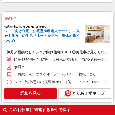
＜伊丹＞小さなデイサービスSTAFF募集≪週3
勤務≫≪夕方退社≫
時給1550円〜2187円 ＜日払い有/週払い有/交
派遣社員
通費全支給(ガソリン代含む)＞
株式会社kotrio /●OS-H1-1849690
伊丹市
シニア向け住宅（住宅型有料老人ホーム）に入
居する方々の生活サポートを担当！身体的負担
詳細を見る
キープ
少なめ
派遣社員
伊丹／面接なし！シニア向け住宅STAFF◎お仕事は見守りなど
株式会社kotrio /●OS-H1-2015110
時給1550円〜2187円 ＜日払い有/週払い有/交通費全支給(ガ
北伊丹駅★未経験OKの人間関係に悩まない職
場へ★サ高住スタッフ
伊丹市
時給1550円〜2187円 ＜日払い有/週払い有/交
伊丹駅から車でスグすぐ／車・バイク・自転車OK
通費全支給(ガソリン代含む)＞
シフト制/休憩1h（夜勤時2h） （例） ・7:30〜16:30 ・9:00〜
伊丹市
詳細を見る
とりあえずキープ
詳細を見る
キープ
派遣社員
このお仕事に関連する条件で探す
株式会社kotrio /●OS-H1-2014499