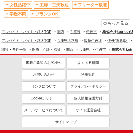
退職金・財形貯蓄制度あり
各種手当（家族・役職・インセン
女性活躍中
主婦・主夫歓迎
フリーター歓迎
ティブなど）あり
学歴不問
ブランクOK
制服貸与
研修制度あり
もっと見る
資格取得支援制度あり
アルバイト・バイト・求人TOP
関西
兵庫県
伊丹市
株式会社kotrio /
同じ職種から求人を探す
アルバイト・バイト・求人TOP
兵庫県の路線
阪急伊丹線
伊丹(阪急)駅
医療・介護・福祉
職種・条件一覧
医療・介護・福祉
関西
兵庫県
伊丹市
株式会社kotr
介護職・ヘルパー
掲載ご希望のお客様へ
よくある質問
同じ特徴から求人を探す
未経験歓迎
お問い合わせ
ミドル（40代～）活躍中
利用規約
ボーナス・賞与あり
車通勤OK
リンクについて
プライバシーポリシー
交通費支給
社会保険あり
Cookieポリシー
個人情報保護方針
産休・育休取得実績あり
メールサービスについて
サイト運営会社
サイトマップ