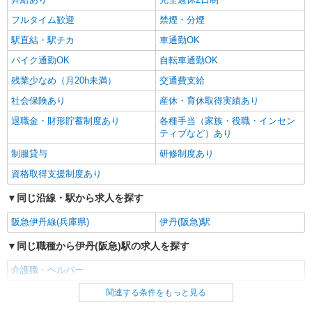
伊丹駅チカ★グループホームで夜勤専従★日払
いOK★履歴書不要
フルタイム歓迎
禁煙・分煙
時給1550円〜2187円 ＜日払い有/週払い有/交
駅直結・駅チカ
車通勤OK
通費全支給(ガソリン代含む)＞
バイク通勤OK
自転車通勤OK
伊丹市
残業少なめ（月20h未満）
交通費支給
詳細を見る
キープ
社会保険あり
産休・育休取得実績あり
退職金・財形貯蓄制度あり
各種手当（家族・役職・インセン
ティブなど）あり
制服貸与
研修制度あり
資格取得支援制度あり
同じ沿線・駅から求人を探す
阪急伊丹線(兵庫県)
伊丹(阪急)駅
同じ職種から伊丹(阪急)駅の求人を探す
介護職・ヘルパー
関連する条件をもっと見る
同じ雇用形態から伊丹(阪急)駅の求人を探す