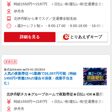
エイジフリーハウス伊丹春日丘
時給1550円〜2187円 ＜日払い有/週払い有/交通費全支給(ガ
介護職／サービス付き高齢者向け住宅／正社員
伊丹市
月給24万1,280円〜26万3,510円 ※経験・能
力・資格等による 初任者研修 月給 24万1,280円
北伊丹駅から車でスグ／交通費全額支給
実務者研修 月給 24万4,980円 介護福祉士 月給 25
エイジフリーハウス伊丹春日丘 兵庫県伊丹市
＜週3〜シフト制＞ ・8:00-17:00 ・9:00-18:00 ・16:
万7,330円 社会福祉士 月給 26万3,510円 ※一律処
春日丘三丁目59番地
遇改善加算含む ※夜勤手当6,000円/4回を含む 〇
資格手当 〇職種手当 〇業務手当 〇時間外勤務手
詳細を見る
とりあえずキープ
詳細を見る
キープ
当 〇夜勤手当 〇深夜勤務手当 〇休日勤務手当〇
年末年始勤務手当
パート
エイジフリーハウス伊丹春日丘
サービス付き高齢者向け住宅／介護職／日勤の
派遣社員
み
株式会社kotrio /●OS-H1-2013514
時給1,193円〜1,346円 ※経験・能力・資格等
人気の夜勤専従⇒1勤務で26,097円可能（時給
による 介護福祉士 時給1,346円 実務者研修 時給
1450円×実働15hの場合※深夜・残業手当含
1,193円 初任者研修 時給1,193円 ※一律処遇改善
む）
エイジフリーハウス伊丹春日丘 兵庫県伊丹市
加算含む 〇時間外勤務手当 〇土日祝勤務手当 〇
春日丘三丁目59番地
夜勤手当 〇深夜勤務手当 〇年末年始勤務手当 〇
北伊丹駅チカ★グループホームで夜勤専従★日払いOK★履歴書不
早朝7:00〜8:00/夜間18:00〜20:00は時給25％UP
詳細を見る
キープ
時給1550円〜2187円 ＜日払い有/週払い有/交通費全支給(ガ
伊丹市
派遣社員