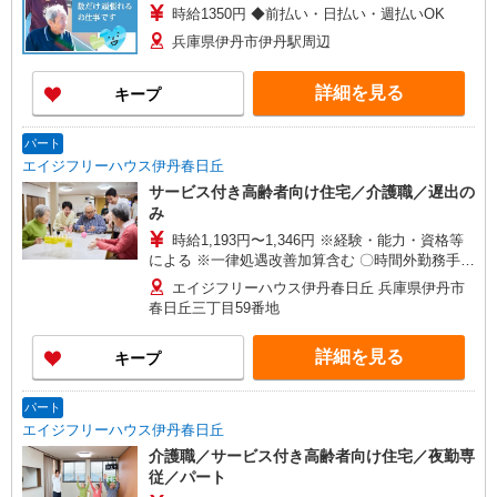
時給1350円 ◆前払い・日払い・週払いOK
兵庫県伊丹市伊丹駅周辺
詳細を見る
キープ
パート
エイジフリーハウス伊丹春日丘
サービス付き高齢者向け住宅／介護職／遅出の
み
時給1,193円〜1,346円 ※経験・能力・資格等
による ※一律処遇改善加算含む 〇時間外勤務手当
〇土日祝勤務手当 〇夜勤手当 〇深夜勤務手当 〇
エイジフリーハウス伊丹春日丘 兵庫県伊丹市
年末年始勤務手当 〇早朝7:00〜8:00/夜間18:00〜
春日丘三丁目59番地
20:00は時給25％UP
詳細を見る
キープ
パート
エイジフリーハウス伊丹春日丘
介護職／サービス付き高齢者向け住宅／夜勤専
従／パート