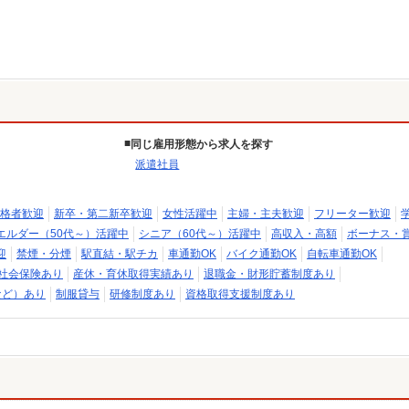
同じ雇用形態から求人を探す
派遣社員
格者歓迎
新卒・第二新卒歓迎
女性活躍中
主婦・主夫歓迎
フリーター歓迎
エルダー（50代～）活躍中
シニア（60代～）活躍中
高収入・高額
ボーナス・
迎
禁煙・分煙
駅直結・駅チカ
車通勤OK
バイク通勤OK
自転車通勤OK
社会保険あり
産休・育休取得実績あり
退職金・財形貯蓄制度あり
など）あり
制服貸与
研修制度あり
資格取得支援制度あり