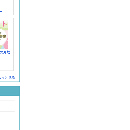
.
の介助
人をもっと見る