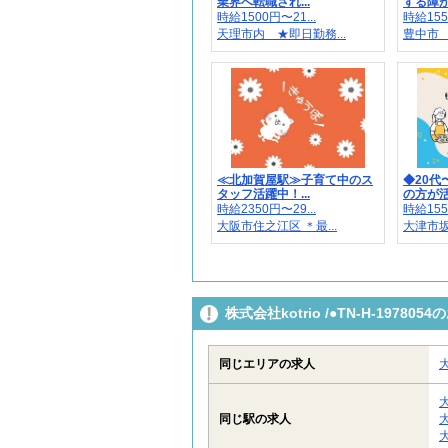
業界へ転職され...
する障がい
時給1500円〜21...
時給155
天理市内 ★即日勤務...
豊中市
≪北加賀屋駅≫子育て中のス
◆20代
タッフ活躍中！...
の方が活躍
時給2350円〜29...
時給155
大阪市住之江区 ＊最...
大津市坂
株式会社kotrio /●TN-H-197
同じエリアの求人
同じ駅の求人