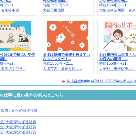
者...
可◎完全日勤...
ンジ★特別な知...
0円〜21...
時給1550円〜21...
時給1550円〜21...
 ★来社不要
大阪市東成区
大阪市東淀川区 ★来..
〜60代まで幅広い年代
まずは研修で基礎を教えても
お仕事内容は患者さん
...
らってスタート...
や院内の清掃・...
0円〜21...
時給1550円〜21...
時給1550円〜21...
本周辺｜中学...
大津市内 最寄り駅：...
太子町（網干駅チカ）
株式会社kotrio /●TN-H-1978054の求
8054のお仕事に近い条件の求人はこちら
大阪市大正区の派遣社員
大正(大阪)駅の派遣社員
大正(大阪)駅の派遣社員
大正(大阪)駅の派遣社員