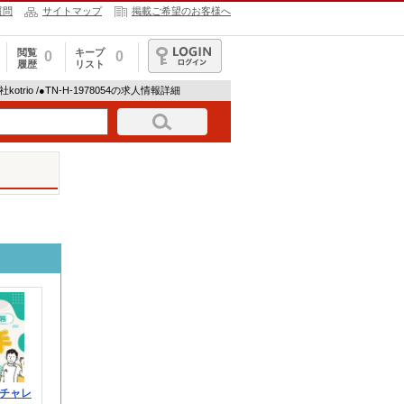
質問
サイトマップ
掲載ご希望のお客様へ
閲覧
キープ
0
0
履歴
リスト
ログイン
kotrio /●TN-H-1978054の求人情報詳細
チャレ