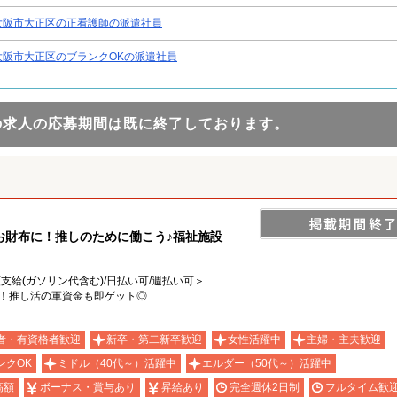
大阪市大正区の正看護師の派遣社員
大阪市大正区のブランクOKの派遣社員
の求人の応募期間は既に終了しております。
お財布に！推しのために働こう♪福祉施設
額支給(ガソリン代含む)/日払い可/週払い可＞
K！推し活の軍資金も即ゲット◎
者・有資格者歓迎
新卒・第二新卒歓迎
女性活躍中
主婦・主夫歓迎
ンクOK
ミドル（40代～）活躍中
エルダー（50代～）活躍中
高額
ボーナス・賞与あり
昇給あり
完全週休2日制
フルタイム歓