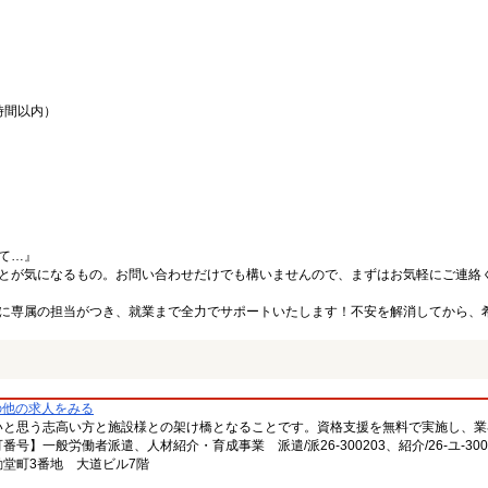
時間以内）
て…』
とが気になるもの。お問い合わせだけでも構いませんので、まずはお気軽にご連絡
に専属の担当がつき、就業まで全力でサポートいたします！不安を解消してから、
の他の求人をみる
いと思う志高い方と施設様との架け橋となることです。資格支援を無料で実施し、業
一般労働者派遣、人材紹介・育成事業 派遣/派26-300203、紹介/26-ユ-300
堂町3番地 大道ビル7階