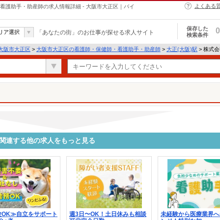
よくある
・保健師・看護助手・助産師の求人情報詳細 - 大阪市大正区｜バイ
保存した
0
リア選択
「あなたの街」のお仕事が探せる求人サイト
検索条件
大阪市大正区
>
大阪市大正区の看護師・保健師・看護助手・助産師
>
大正(大阪)駅
> 株式会社
8054に関連する他の求人をもっと見る
験OK≫自立をサポート
週3日〜OK！土日休みも相談
未経験から医療業界へ