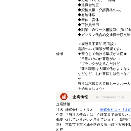
◆短期（2ヶ月）〜長期
◆退職金制度
◆資格支援（介護資格のみ）
◆有給休暇
◆産休・育休
◆正社員登用
◆副業・Wワーク相談OK（週40
◆ガソリン代含め交通費全額支給
＜履歴書不要/在宅面談＞
電話のみで面談が可能です♪
備考
★安心して働ける環境が大切★
『日勤のみの仕事場がいい』
『ブランクがあるんだけど』
『前の職場は人間関係がよくなく
などなど、お仕事探しは色々なこ
せ！
当社は求職者の皆様お一人お一人
を始めましょう♪
企業情報
社名
株式会社コトリオ
株式会社コトリオ
企業
「当社の使命」は、介護業界で頑張りた
概要
促していきたいと考えています。【許認可番号】
本社
京都市下京区油小路通り塩小路下る南不動
所在