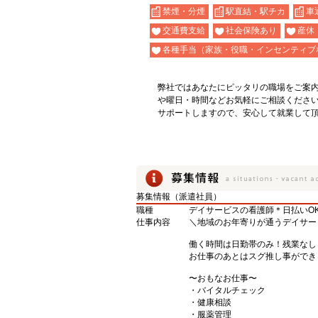
禁煙・分煙
駅直結・駅チカ
車
交通費支給
社会保険あり
産休
各種手当（家族・役職・インセンティブ
弊社ではあなたにピッタリの職場をご案
や曜日・時間などお気軽にご相談くださ
サポートしますので、安心して就業して
募集情報（派遣社員）
職種
デイサービスの看護師＊日払いO
仕事内容
＼地域のお年寄りが通うデイサー
働く時間は日勤帯のみ！残業なし
お仕事のあとはスグ推し事ができ
〜おもなお仕事〜
・バイタルチェック
・健康相談
・服薬管理