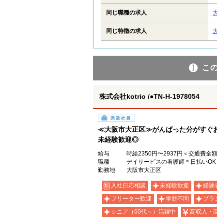
同じ職種の求人
同じ特徴の求人
こ
株式会社kotrio /●TN-H-1978054
派遣社員
≪大阪市大正区≫がんばった分がすぐ
未経験歓迎◎
給与
時給2350円〜2937円＜交通費全
職種
デイサービスの看護師＊日払いO
勤務地
大阪市大正区
入社日応相談
未経験歓迎
経験
フリーター歓迎
学歴不問
ブラ
シニア（60代～）活躍中
高収入・