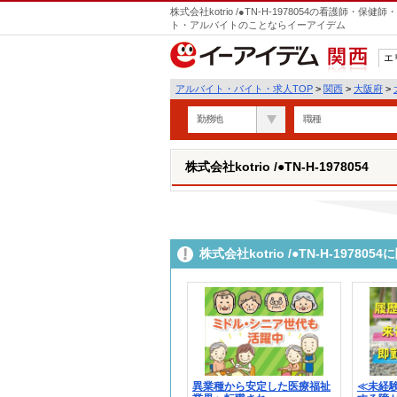
株式会社kotrio /●TN-H-1978054の看護師
ト・アルバイトのことならイーアイデム
エ
関西
アルバイト・バイト・求人TOP
>
関西
>
大阪府
>
勤務地
職種
株式会社kotrio /●TN-H-1978054
株式会社kotrio /●TN-H-197
異業種から安定した医療福祉
≪未経