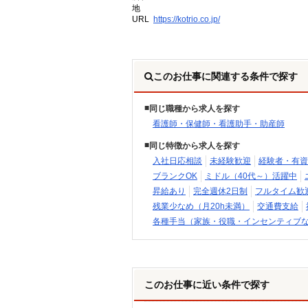
地
URL
https://kotrio.co.jp/
このお仕事に関連する条件で探す
同じ職種から求人を探す
看護師・保健師・看護助手・助産師
同じ特徴から求人を探す
入社日応相談
未経験歓迎
経験者・有資
ブランクOK
ミドル（40代～）活躍中
昇給あり
完全週休2日制
フルタイム歓
残業少なめ（月20h未満）
交通費支給
各種手当（家族・役職・インセンティブ
このお仕事に近い条件で探す