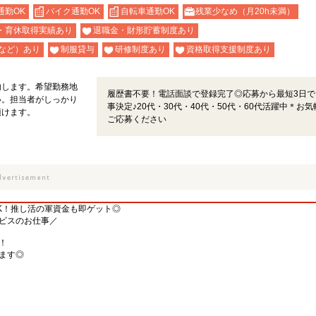
通勤OK
バイク通勤OK
自転車通勤OK
残業少なめ（月20h未満）
・育休取得実績あり
退職金・財形貯蓄制度あり
など）あり
制服貸与
研修制度あり
資格取得支援制度あり
内します。希望勤務地
履歴書不要！電話面談で登録完了◎応募から最短3日で
い。担当者がしっかり
事決定♪20代・30代・40代・50代・60代活躍中＊お気
頂けます。
ご応募ください
K！推し活の軍資金も即ゲット◎
ビスのお仕事／
！
ます◎