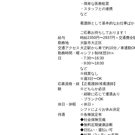
・簡単な医療処置
・スタッフとの連携
など
看護師として基本的なお仕事ばか
ご応募お待ちしております！
給与
時給2350円〜2937円＜交通費
勤務地
大阪市大正区
交通アクセス
大正駅から車で約10分／車通勤O
勤務時間・曜
≪シフト制/休憩1h≫
日
・7:30〜16:30
・9:00〜18:00
など
※残業なし
※週3日〜OK
応募資格・経
【正看護師/准看護師】
験
※どちらか必須
・経験に応じて優遇あり
・ブランクOK
休日・休暇
＜休日＞
シフトによりお休み決定
待遇
※各種規定有
◆社会保険完備
◆無料定期健康診断
◆日払い・週払い可