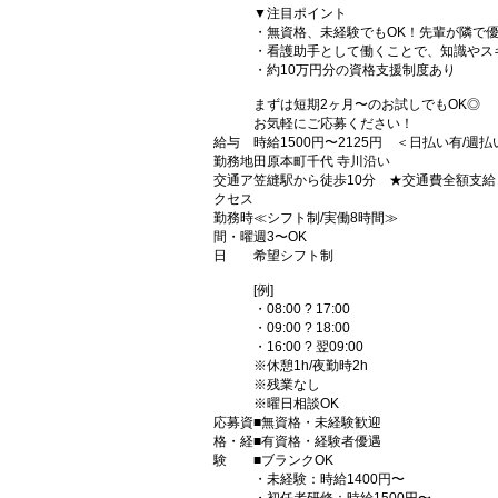
▼注目ポイント
・無資格、未経験でもOK！先輩が隣で優
・看護助手として働くことで、知識やス
・約10万円分の資格支援制度あり
まずは短期2ヶ月〜のお試しでもOK◎
お気軽にご応募ください！
給与
時給1500円〜2125円 ＜日払い有/週
勤務地
田原本町千代 寺川沿い
交通ア
笠縫駅から徒歩10分 ★交通費全額支給
クセス
勤務時
≪シフト制/実働8時間≫
間・曜
週3〜OK
日
希望シフト制
[例]
・08:00 ? 17:00
・09:00 ? 18:00
・16:00 ? 翌09:00
※休憩1h/夜勤時2h
※残業なし
※曜日相談OK
応募資
■無資格・未経験歓迎
格・経
■有資格・経験者優遇
験
■ブランクOK
・未経験：時給1400円〜