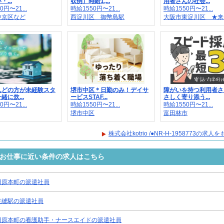
...
収例）時給1,...
用者さんの社会...
0円〜21...
時給1550円〜21...
時給1550円〜21...
中京区など
西淀川区 御幣島駅
大阪市東淀川区 ★来..
んどの方が未経験スタ
堺市中区＊日勤のみ！デイサ
障がいを持つ利用者さ
緒に炊...
ービスSTAF...
さしく寄り添う...
0円〜21...
時給1550円〜21...
時給1550円〜21...
堺市中区
富田林市
株式会社kotrio /●NR-H-1958773の求
8773のお仕事に近い条件の求人はこちら
田原本町の派遣社員
笠縫駅の派遣社員
田原本町の看護助手・ナースエイドの派遣社員