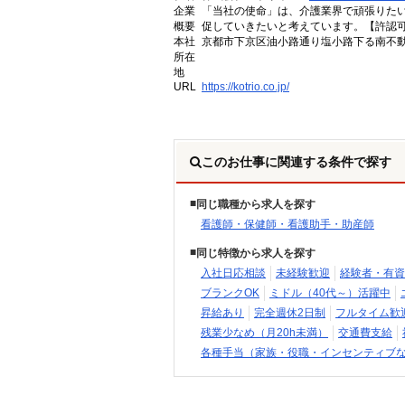
企業
「当社の使命」は、介護業界で頑張りた
概要
促していきたいと考えています。【許認可番号】
本社
京都市下京区油小路通り塩小路下る南不動
所在
地
URL
https://kotrio.co.jp/
このお仕事に関連する条件で探す
同じ職種から求人を探す
看護師・保健師・看護助手・助産師
同じ特徴から求人を探す
入社日応相談
未経験歓迎
経験者・有資
ブランクOK
ミドル（40代～）活躍中
昇給あり
完全週休2日制
フルタイム歓
残業少なめ（月20h未満）
交通費支給
各種手当（家族・役職・インセンティブ