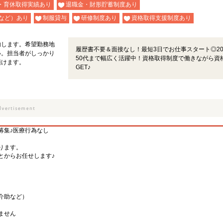
・育休取得実績あり
退職金・財形貯蓄制度あり
など）あり
制服貸与
研修制度あり
資格取得支援制度あり
内します。希望勤務地
履歴書不要＆面接なし！最短3日でお仕事スタート◎2
い。担当者がしっかり
50代まで幅広く活躍中！資格取得制度で働きながら資
頂けます。
GET♪
募集♪医療行為なし
ります。
とからお任せします♪
介助など）
ません