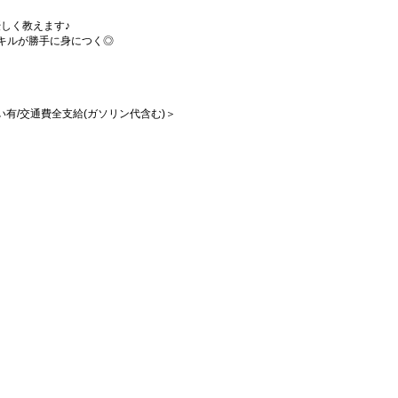
しく教えます♪
キルが勝手に身につく◎
払い有/交通費全支給(ガソリン代含む)＞