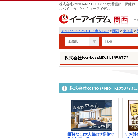
株式会社kotrio /●NR-H-1958773の看護師
ルバイトのことならイーアイデム
エ
関西
アルバイト・バイト・求人TOP
>
関西
>
奈良県
>
勤務地
職種
株式会社kotrio /●NR-H-1958773
株式会社kotrio /●NR-H-195
[面接なし]大人気のサ高住で
＼ お