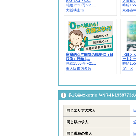
のオシゴト◎...
／日払い・
時給1550円〜21...
時給155
大阪狭山市
京都市
家庭的な雰囲気の職場◎（日
《ほと
収例）時給1,...
ート》一
時給1550円〜21...
時給155
東大阪市内多数
淀川区
株式会社kotrio /●NR-H-195
同じエリアの求人
同じ駅の求人
同じ職種の求人