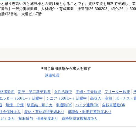
いと思う志高い方と施設様との架け橋となることです。資格支援を無料で実施し、業
一般労働者派遣、人材紹介・育成事業 派遣/派26-300203、紹介/26-ユ-300
堂町3番地 大道ビル7階
同じ雇用形態から求人を探す
派遣社員
格者歓迎
新卒・第二新卒歓迎
女性活躍中
主婦・主夫歓迎
フリーター歓迎
エルダー（50代～）活躍中
シニア（60代～）活躍中
高収入・高額
ボーナス・
迎
禁煙・分煙
駅直結・駅チカ
車通勤OK
バイク通勤OK
自転車通勤OK
社会保険あり
産休・育休取得実績あり
退職金・財形貯蓄制度あり
など）あり
制服貸与
研修制度あり
資格取得支援制度あり