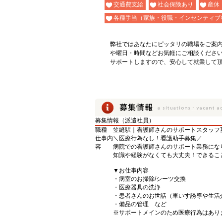
交通費支給
社会保険あり
産休
各種手当（家族・役職・インセンティブ
弊社ではあなたにピッタリの職場をご案
や曜日・時間などお気軽にご相談くださ
サポートしますので、安心して就業して
募集情報（派遣社員）
職種
笠縫駅｜看護師さんのサポートスタッフ
仕事内
＼医療行為なし！看護助手募集／
容
病院での看護師さんのサポート業務にな
知識や経験がなくても大丈夫！できるこ
▼お仕事内容
・病室のお掃除/シーツ交換
・医療器具の洗浄
・患者さんのお世話（車いす誘導や生活
・備品の管理 など
※サポートメインのため医療行為はあり