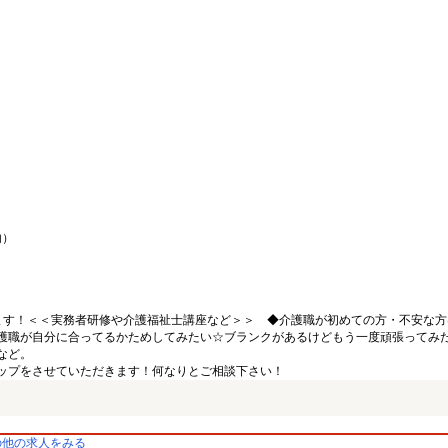
内）
ます！＜＜実務者研修や介護福祉士講座など＞＞ ◆介護職が初めての方・不安な方
護職が自分に合ってるかためしてみたい☆ブランクがあるけどもう一度頑張ってみ
など。
ップをさせていただきます！何なりとご相談下さい！
の他の求人をみる