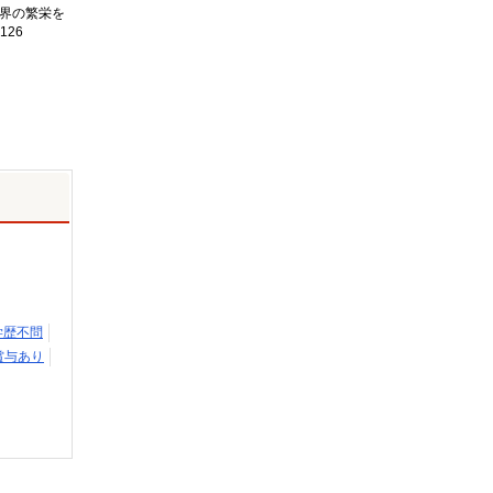
界の繁栄を
126
学歴不問
賞与あり