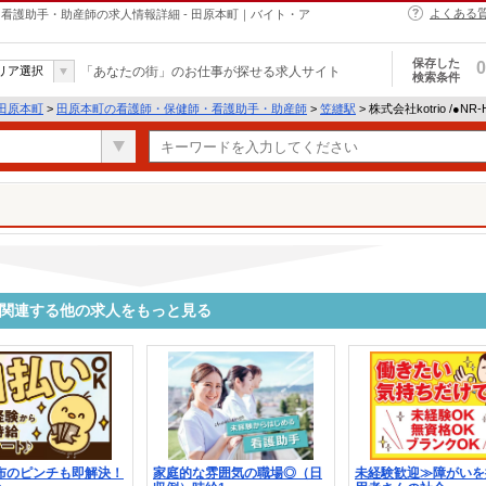
よくある
・保健師・看護助手・助産師の求人情報詳細 - 田原本町｜バイト・ア
保存した
0
リア選択
「あなたの街」のお仕事が探せる求人サイト
検索条件
田原本町
>
田原本町の看護師・保健師・看護助手・助産師
>
笠縫駅
> 株式会社kotrio /●N
8773に関連する他の求人をもっと見る
財布のピンチも即解決！
家庭的な雰囲気の職場◎（日
未経験歓迎≫障がいを