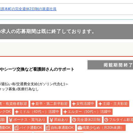
田原本町の完全週休2日制の派遣社員
の求人の応募期間は既に終了しております。
掃やシーツ交換など看護師さんのサポート
有/週払い有/交通費全支給(ガソリン代含む)＞
タッフ募集♪医療行為なし
者・有資格者歓迎
新卒・第二新卒歓迎
女性活躍中
主婦・主夫歓迎
ンクOK
ミドル（40代～）活躍中
エルダー（50代～）活躍中
高額
ボーナス・賞与あり
昇給あり
完全週休2日制
フルタイム歓
通勤OK
バイク通勤OK
自転車通勤OK
残業少なめ（月20h未満）