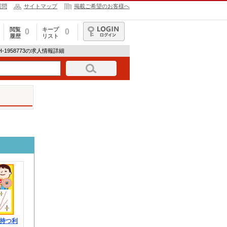
質問
サイトマップ
掲載ご希望のお客様へ
閲覧
キープ
0
0
履歴
リスト
ログイン
R-H-1958773の求人情報詳細
持つ利