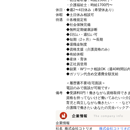
・初任者研修：時給1500円〜
・介護福祉士：時給1700円〜
休日・
◆週2〜4日休み（希望休あり）
休暇
◆土日休み相談可
待遇
※各種規定有
◆社会保険完備
◆無料定期健康診断
◆日払い・週払い可
◆短期（2ヶ月）〜長期
◆退職金制度
◆資格支援（介護資格のみ）
◆有給休暇
◆産休・育休
◆正社員登用
◆副業・Wワーク相談OK（週40時間以
◆ガソリン代含め交通費全額支給
＜履歴書不要/在宅面談＞
電話のみで面談が可能です♪
備考
◆受講料0円！働きながら資格取得でき
資格を持ってないけど働いてみたい☆介
育児と両立しながら働きたい・・・など
介護職で働きたいあなたの完全バックア
企業情報
社名
株式会社コトリオ
株式会社コトリオ