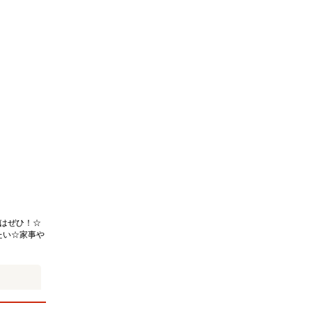
はぜひ！☆
たい☆家事や