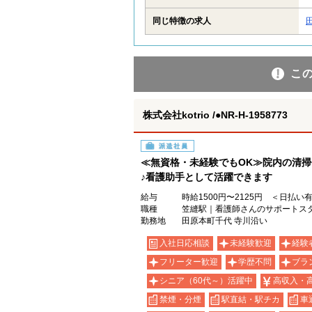
同じ特徴の求人
こ
株式会社kotrio /●NR-H-1958773
派遣社員
≪無資格・未経験でもOK≫院内の清
♪看護助手として活躍できます
給与
時給1500円〜2125円 ＜日払い
職種
笠縫駅｜看護師さんのサポートス
勤務地
田原本町千代 寺川沿い
入社日応相談
未経験歓迎
経験
フリーター歓迎
学歴不問
ブラ
シニア（60代～）活躍中
高収入・
禁煙・分煙
駅直結・駅チカ
車