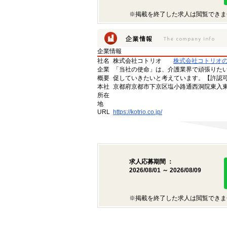
※掲載を終了した求人は閲覧できま
企業情報
社名
株式会社コトリオ
株式会社コトリオ
企業
「当社の使命」は、介護業界で頑張りた
概要
促していきたいと考えています。【許認可番号】
本社
京都府京都市下京区塩小路通西洞院東入東塩
所在
地
URL
https://kotrio.co.jp/
求人応募期間 ：
2026/08/01 ～ 2026/08/09
※掲載を終了した求人は閲覧できま