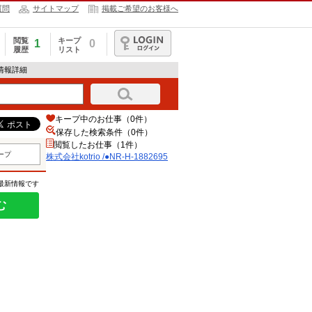
質問
サイトマップ
掲載ご希望のお客様へ
閲覧
キープ
1
0
履歴
リスト
ログイン
求人情報詳細
キープ中のお仕事（0件）
保存した検索条件（
0
件）
閲覧したお仕事（1件）
ープ
株式会社kotrio /●NR-H-1882695
の最新情報です
む