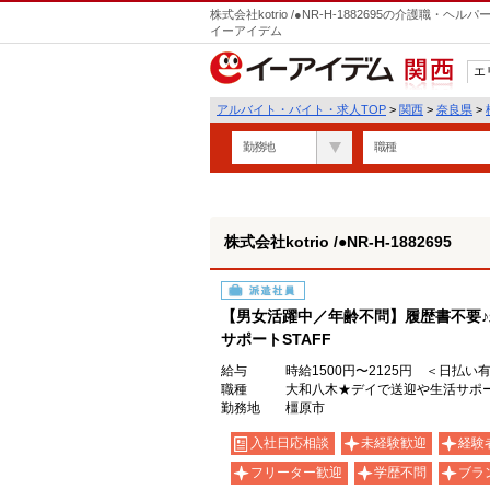
株式会社kotrio /●NR-H-1882695の介護職
イーアイデム
エ
関西
アルバイト・バイト・求人TOP
>
関西
>
奈良県
>
勤務地
職種
株式会社kotrio /●NR-H-1882695
派遣社員
【男女活躍中／年齢不問】履歴書不要♪
サポートSTAFF
給与
時給1500円〜2125円 ＜日払い
職種
大和八木★デイで送迎や生活サポ
勤務地
橿原市
入社日応相談
未経験歓迎
経験
フリーター歓迎
学歴不問
ブラ