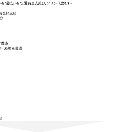
払い有/週払い有/交通費全支給(ガソリン代含む)＞
費全額支給
可◎
方優遇
バー経験者優遇
）
給