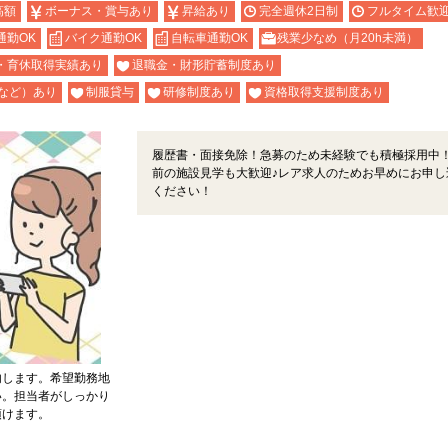
高額
ボーナス・賞与あり
昇給あり
完全週休2日制
フルタイム歓
通勤OK
バイク通勤OK
自転車通勤OK
残業少なめ（月20h未満）
・育休取得実績あり
退職金・財形貯蓄制度あり
など）あり
制服貸与
研修制度あり
資格取得支援制度あり
履歴書・面接免除！急募のため未経験でも積極採用中
前の施設見学も大歓迎♪レア求人のためお早めにお申し
ください！
内します。希望勤務地
い。担当者がしっかり
頂けます。