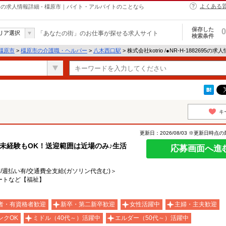
よくある
・ヘルパーの求人情報詳細 - 橿原市｜バイト・アルバイトのことなら
保存した
0
リア選択
「あなたの街」のお仕事が探せる求人サイト
検索条件
橿原市
>
橿原市の介護職・ヘルパー
>
八木西口駅
> 株式会社kotrio /●NR-H-1882695の
キ
更新日：2026/08/03 ※更新日時点
未経験もOK！送迎範囲は近場のみ♪生活
応募画面へ進
有/週払い有/交通費全支給(ガソリン代含む)＞
ートなど【福祉】
者・有資格者歓迎
新卒・第二新卒歓迎
女性活躍中
主婦・主夫歓迎
ンクOK
ミドル（40代～）活躍中
エルダー（50代～）活躍中