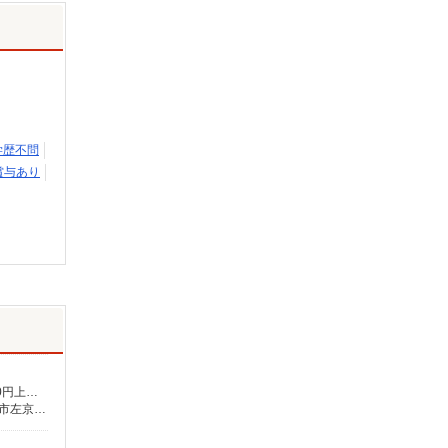
学歴不問
賞与あり
月給231,000円〜239,000円（地域・資格による） ★介護福祉士の方は月給20,000円加算（資格手当） 別途交通費支給（30,000円上限／月） 別途残業手当（月平均残業時間15時間）残業代全額支給
■京都府 【在宅介護センター長岡京】京都府長岡京市一里塚2番地44 一里塚テナント1F 【在宅介護センター左京】京都府京都市左京区夷川通新間之町西入石原町281番地4 不破マンション南棟T001号室 【在宅介護センター京都伏見】京都府京都市伏見区石田大受町42番地1 醍醐アーバン2階201号室 【在宅介護センター京都北】京都府京都市北区出雲路立テ本町7 大成ビル1階南テナント ■奈良県 【在宅介護センター大和郡山】奈良県大和郡山市南郡山町330番地1 吉田テナント1階1号室 【在宅介護センター橿原】奈良県橿原市中曽司町132-14