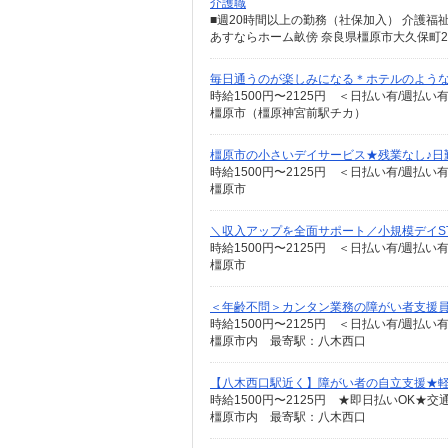
介護職
あすならホーム畝傍 奈良県橿原市大久保町28
毎日通うのが楽しみになる＊ホテルのような美
時給1500円〜2125円 ＜日払い有/週払い
橿原市（橿原神宮前駅チカ）
橿原市の小さいデイサービス★残業なし♪日
時給1500円〜2125円 ＜日払い有/週払い
橿原市
＼収入アップを全面サポート／小規模デイST
時給1500円〜2125円 ＜日払い有/週払い
橿原市
＜年齢不問＞カンタン業務の障がい者支援員
時給1500円〜2125円 ＜日払い有/週払い
橿原市内 最寄駅：八木西口
【八木西口駅近く】障がい者の自立支援★
時給1500円〜2125円 ★即日払いOK★
橿原市内 最寄駅：八木西口