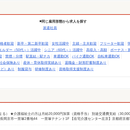
同じ雇用形態から求人を探す
派遣社員
格者歓迎
新卒・第二新卒歓迎
女性活躍中
主婦・主夫歓迎
フリーター歓迎
エルダー（50代～）活躍中
シニア（60代～）活躍中
高収入・高額
ボーナス・
迎
禁煙・分煙
駅直結・駅チカ
車通勤OK
バイク通勤OK
自転車通勤OK
社会保険あり
産休・育休取得実績あり
退職金・財形貯蓄制度あり
など）あり
制服貸与
研修制度あり
資格取得支援制度あり