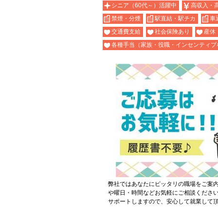
シニア（60代～）活躍中
高収入・
禁煙・分煙
駅直結・駅チカ
車
交通費支給
社会保険あり
産休
各種手当（家族・役職・インセンティブ
弊社ではあなたにピッタリの職場をご案
や曜日・時間などお気軽にご相談くださ
サポートしますので、安心して就業して