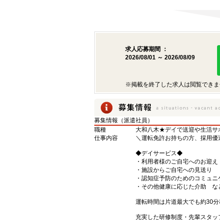
求人応募期間 ：
2026/08/01 ～ 2026/08/09
※掲載を終了した求人は閲覧できま
募集情報（派遣社員）
職種
大和八木★デイで送迎や生活サ
仕事内容
＼運転免許お持ちの方、採用優
◆デイサービス◆
・利用者様のご自宅へのお迎え
・施設からご自宅への見送り
・認知症予防のためのコミュニ
・その他健康に応じた介助 な
運転時間は片道最大でも約30分
充実した研修制度・先輩スタッ