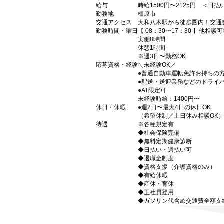
給与
時給1500円〜2125円 ＜日
勤務地
橿原市
交通アクセス
大和八木駅から徒歩圏内！交通
勤務時間・曜日
【 08：30〜17：30 】他相談
実働8時間
休憩1時間
※週3日〜勤務OK
応募資格・経験
＼未経験OK／
●普通自動車運転免許お持ちの
●配送・送迎業務などのドライ
●AT限定可
未経験時給：1400円〜
休日・休暇
●週2日〜最大4日の休日OK
（希望休制／土日休み相談OK
待遇
※各種規定有
◆社会保険完備
◆無料定期健康診断
◆日払い・週払い可
◆退職金制度
◆資格支援（介護資格のみ）
◆有給休暇
◆産休・育休
◆正社員登用
◆ガソリン代含め交通費全額支