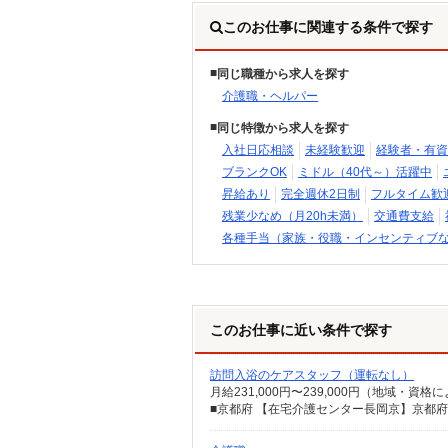
このお仕事に関連する条件で探す
同じ職種から求人を探す
介護職・ヘルパー
同じ特徴から求人を探す
入社日応相談
未経験歓迎
経験者・有資
ブランクOK
ミドル（40代～）活躍中
昇給あり
完全週休2日制
フルタイム歓
残業少なめ（月20h未満）
交通費支給
各種手当（家族・役職・インセンティブ
このお仕事に近い条件で探す
訪問入浴のケアスタッフ（運転なし）