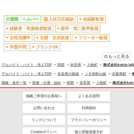
派遣社員
同じ特徴から志都美駅の求人を探す
介護職・ヘルパー
入社日応相談
未経験歓迎
入社日応相談
未経験歓迎
経験者・有資格者歓迎
新卒・第二新卒歓迎
経験者・有資格者歓迎
新卒・第二新卒歓迎
女性活躍中
主婦・主夫歓迎
フリーター歓迎
女性活躍中
主婦・主夫歓迎
学歴不問
ブランクOK
フリーター歓迎
学歴不問
もっと見る
ブランクOK
ミドル（40代～）活躍中
アルバイト・バイト・求人TOP
関西
奈良県
上牧町
株式会社kotrio /
エルダー（50代～）活躍中
シニア（60代～）活躍中
アルバイト・バイト・求人TOP
奈良県の路線
ＪＲ和歌山線
志都美駅
高収入・高額
ボーナス・賞与あり
職種・条件一覧
医療・介護・福祉
関西
奈良県
上牧町
株式会社kotr
昇給あり
完全週休2日制
フルタイム歓迎
禁煙・分煙
掲載ご希望のお客様へ
よくある質問
駅直結・駅チカ
車通勤OK
お問い合わせ
利用規約
バイク通勤OK
自転車通勤OK
残業少なめ（月20h未満）
交通費支給
リンクについて
プライバシーポリシー
社会保険あり
産休・育休取得実績あり
Cookieポリシー
個人情報保護方針