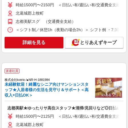
時給1500円〜2150円 ＜日払い有/週払い有/交通費全支給(ガ
時給1500円〜2125円 ＜日払い有/週払い有/交
通費全支給(ガソリン代含む)＞
北葛城郡上牧町
北葛城郡上牧町
志都美駅スグ （交通費全支給）
＜シフト制／休憩1h（夜勤の場合2h）＞ シフト例 ・7:30〜16:30
詳細を見る
キープ
詳細を見る
とりあえずキープ
派遣社員
株式会社kotrio /●NR-H-2067927
上牧町｜まずは送迎業務で活躍しよう◎デイサ
ービスSTAFF
時給1500円〜2125円 ＜日払い有/週払い有/交
派遣社員
通費全支給(ガソリン代含む)＞
株式会社kotrio /●NR-H-1881984
北葛城郡上牧町
未経験歓迎！綺麗なシニア向けマンションスタ
ッフ★入居者様の生活を見守り＆サポート＜高
詳細を見る
キープ
収入×日払OK＞
派遣社員
志都美駅★ゆったりサ高住スタッフ★清掃/見回りなど◎日払いOK
株式会社kotrio /●NR-H-2086401
時給1500円〜2125円 ＜日払い有/週払い有/交通費全支給(ガ
＜上牧町＞小さなデイサービスSTAFF募集≪
週3勤務≫≪夕方退社≫
北葛城郡上牧町