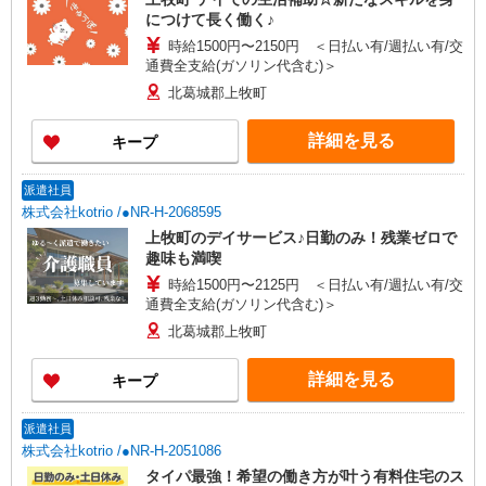
につけて長く働く♪
時給1500円〜2150円 ＜日払い有/週払い有/交
通費全支給(ガソリン代含む)＞
北葛城郡上牧町
詳細を見る
キープ
派遣社員
株式会社kotrio /●NR-H-2068595
上牧町のデイサービス♪日勤のみ！残業ゼロで
趣味も満喫
時給1500円〜2125円 ＜日払い有/週払い有/交
通費全支給(ガソリン代含む)＞
北葛城郡上牧町
詳細を見る
キープ
派遣社員
株式会社kotrio /●NR-H-2051086
タイパ最強！希望の働き方が叶う有料住宅のス