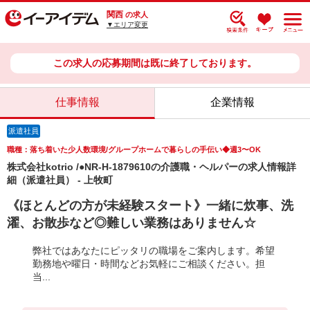
関西
の求人
▼エリア変更
この求人の応募期間は既に終了しております。
仕事情報
企業情報
派遣社員
職種：落ち着いた少人数環境/グループホームで暮らしの手伝い◆週3〜OK
株式会社kotrio /●NR-H-1879610の介護職・ヘルパーの求人情報詳
細（派遣社員） - 上牧町
《ほとんどの方が未経験スタート》一緒に炊事、洗
濯、お散歩など◎難しい業務はありません☆
弊社ではあなたにピッタリの職場をご案内します。希望
勤務地や曜日・時間などお気軽にご相談ください。担
当...