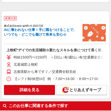
時給1500円〜2125円 ＜日払い有/週払い有/交
通費全支給(ガソリン代含む)＞
北葛城郡上牧町
派遣社員
詳細を見る
キープ
株式会社kotrio /●NR-H-2021726
AIに奪われない仕事！手に職をつけることで、
いつでも・どこでも働けて将来も安心☆
派遣社員
株式会社kotrio /●NR-H-2009545
向かう先は、笑顔の待つ場所！デイサービスの
上牧町*デイでの生活補助☆新たなスキルを身につけて長く働く♪
サポート＆送迎STAFF
時給1500円〜2150円 ＜日払い有/週払い有/交通費全支給(ガ
時給1500円〜2125円 ＜日払い有/週払い有/交
通費全支給(ガソリン代含む)＞
北葛城郡上牧町
北葛城郡上牧町
志都美駅から車ですぐ／交通費全額支給
【シフト制/休憩1h】 例 ・7:00〜16:00 ・8:00〜17:00 ・9:
詳細を見る
キープ
詳細を見る
とりあえずキープ
派遣社員
株式会社kotrio /●NR-H-2028473
≪上牧町≫日勤のみ＆残業ナシ！お迎えに間に
このお仕事に関連する条件で探す
合うデイサービス