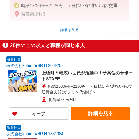
時給1500円〜2125円 ＜日払い有/週払い有/交通費
全支給(ガソリン代含む)＞
奈良県上牧町
詳細を見る
ID：AE0610059956
20
件のこの求人と職種が同じ求人
掲載期間終了
派遣社員
株式会社kotrio /●NR-H-2069257
上牧町＊幅広い世代が活動中！サ高住のサポー
トSTAFF
時給1500円〜2150円 ＜日払い有/週払い有/交
通費全支給(ガソリン代含む)＞
北葛城郡上牧町
詳細を見る
キープ
派遣社員
株式会社kotrio /●NR-H-1881984