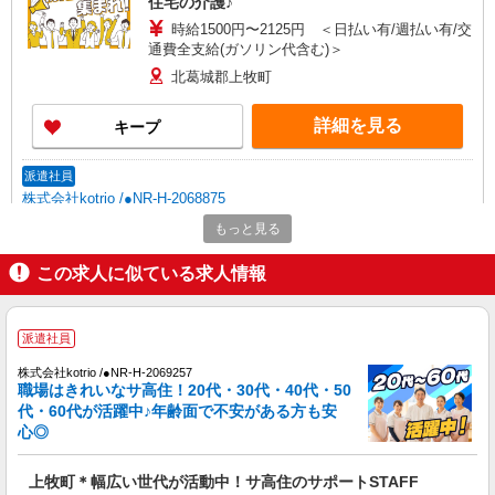
住宅の介護♪
時給1500円〜2125円 ＜日払い有/週払い有/交
通費全支給(ガソリン代含む)＞
北葛城郡上牧町
詳細を見る
キープ
派遣社員
株式会社kotrio /●NR-H-2068875
上牧町の小さいデイサービス★残業なし♪日勤
もっと見る
のみ◎夜はおうち時間
この求人に似ている求人情報
時給1500円〜2125円 ＜日払い有/週払い有/交
通費全支給(ガソリン代含む)＞
北葛城郡上牧町
派遣社員
詳細を見る
キープ
株式会社kotrio /●NR-H-2069257
職場はきれいなサ高住！20代・30代・40代・50
代・60代が活躍中♪年齢面で不安がある方も安
派遣社員
心◎
株式会社kotrio /●NR-H-2009785
毎日通うのが楽しみになる＊ホテルのような美
上牧町＊幅広い世代が活動中！サ高住のサポートSTAFF
しいサ高住のSTAFF