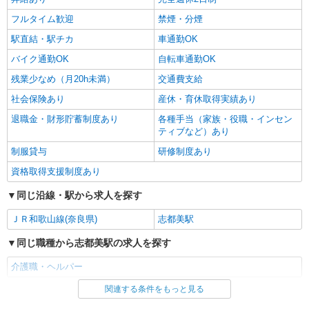
通費全支給(ガソリン代含む)＞
フルタイム歓迎
禁煙・分煙
北葛城郡上牧町
駅直結・駅チカ
車通勤OK
詳細を見る
キープ
バイク通勤OK
自転車通勤OK
残業少なめ（月20h未満）
交通費支給
社会保険あり
産休・育休取得実績あり
退職金・財形貯蓄制度あり
各種手当（家族・役職・インセン
ティブなど）あり
制服貸与
研修制度あり
資格取得支援制度あり
同じ沿線・駅から求人を探す
ＪＲ和歌山線(奈良県)
志都美駅
同じ職種から志都美駅の求人を探す
介護職・ヘルパー
関連する条件をもっと見る
同じ雇用形態から志都美駅の求人を探す