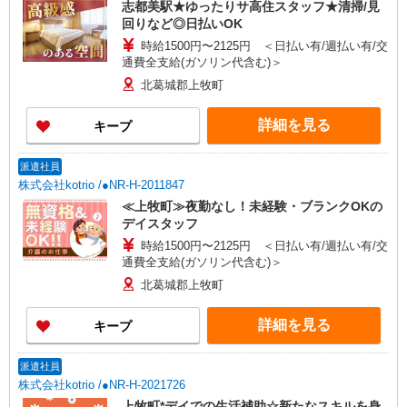
志都美駅★ゆったりサ高住スタッフ★清掃/見
回りなど◎日払いOK
時給1500円〜2125円 ＜日払い有/週払い有/交
通費全支給(ガソリン代含む)＞
北葛城郡上牧町
詳細を見る
キープ
派遣社員
株式会社kotrio /●NR-H-2011847
≪上牧町≫夜勤なし！未経験・ブランクOKの
デイスタッフ
時給1500円〜2125円 ＜日払い有/週払い有/交
通費全支給(ガソリン代含む)＞
北葛城郡上牧町
詳細を見る
キープ
派遣社員
株式会社kotrio /●NR-H-2021726
上牧町*デイでの生活補助☆新たなスキルを身