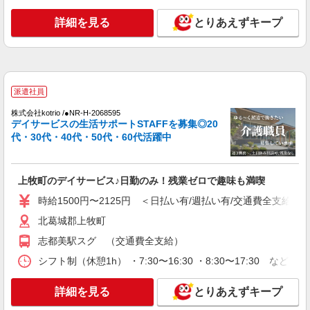
時給1500円〜2125円 ＜日払い有/週払い有/交
詳細を見る
とりあえずキープ
通費全支給(ガソリン代含む)＞
北葛城郡上牧町
詳細を見る
キープ
派遣社員
派遣社員
株式会社kotrio /●NR-H-2068595
株式会社kotrio /●NR-H-2051228
デイサービスの生活サポートSTAFFを募集◎20
上牧町＊年齢不問◎未経験から安定した業界へ
代・30代・40代・50代・60代活躍中
＊サ高住
時給1500円〜2125円 ＜日払い有/週払い有/交
通費全支給(ガソリン代含む)＞
上牧町のデイサービス♪日勤のみ！残業ゼロで趣味も満喫
北葛城郡上牧町
時給1500円〜2125円 ＜日払い有/週払い有/交通費全支給(ガ
北葛城郡上牧町
詳細を見る
キープ
志都美駅スグ （交通費全支給）
派遣社員
シフト制（休憩1h） ・7:30〜16:30 ・8:30〜17:30 など
株式会社kotrio /●NR-H-2066847
上牧町＊グループホームSTAFF＊経験不問◎
詳細を見る
とりあえずキープ
日収1.2万円も可