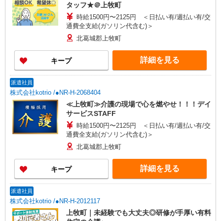
タッフ★＠上牧町
時給1500円〜2125円 ＜日払い有/週払い有/交
通費全支給(ガソリン代含む)＞
北葛城郡上牧町
詳細を見る
キープ
派遣社員
株式会社kotrio /●NR-H-2068404
≪上牧町≫介護の現場で心を燃やせ！！！デイ
サービスSTAFF
時給1500円〜2125円 ＜日払い有/週払い有/交
通費全支給(ガソリン代含む)＞
北葛城郡上牧町
詳細を見る
キープ
派遣社員
株式会社kotrio /●NR-H-2012117
上牧町｜未経験でも大丈夫◎研修が手厚い有料