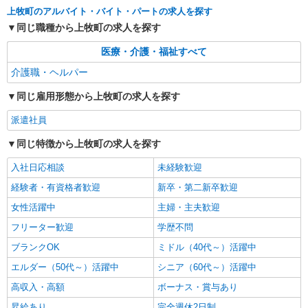
時給1500円〜2125円 ＜日払い有/週払い有/交
上牧町のアルバイト・バイト・パートの求人を探す
通費全支給(ガソリン代含む)＞
同じ職種から上牧町の求人を探す
北葛城郡上牧町
医療・介護・福祉すべて
詳細を見る
キープ
介護職・ヘルパー
派遣社員
同じ雇用形態から上牧町の求人を探す
株式会社kotrio /●NR-H-2010057
派遣社員
上牧町＊少人数グルホで利用者さんと家事や掃
除など♪日払いOK
同じ特徴から上牧町の求人を探す
時給1500円〜2125円 ＜日払い有/週払い有/交
通費全支給(ガソリン代含む)＞
入社日応相談
未経験歓迎
北葛城郡上牧町
経験者・有資格者歓迎
新卒・第二新卒歓迎
女性活躍中
主婦・主夫歓迎
詳細を見る
キープ
フリーター歓迎
学歴不問
派遣社員
ブランクOK
ミドル（40代～）活躍中
株式会社kotrio /●NR-H-2021568
エルダー（50代～）活躍中
シニア（60代～）活躍中
上牧町＊グループホームSTAFF＊生活のサポ
高収入・高額
ボーナス・賞与あり
ート業務を担当
時給1500円〜2125円 ＜日払い有/週払い有/交
昇給あり
完全週休2日制