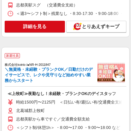
時給1500円〜2125円 ＜日払い有/週払い有/交
志都美駅スグ （交通費全支給）
通費全支給(ガソリン代含む)＞
＜週3〜シフト制＞残業なし ・8:30-17:30 ・9:00-18:00
北葛城郡上牧町
詳細を見る
とりあえずキープ
詳細を見る
キープ
派遣社員
株式会社ブレイブ（マイナビグループ）/MD29
介護スタッフ ◆デイサービス、サービス付き
派遣社員
高齢者向け住宅、グループホームなど様々な勤
株式会社kotrio /●NR-H-2011847
務先から選べます。
未経験：時給1500〜1700円（資格・経験によ
＼無資格・未経験・ブランクOK／日勤だけのデ
る） 経験者：時給1700〜1900円（資格・経験によ
イサービスで、レクや見守りなど始めやすい業
る） ◎月収例 時給1900円×1日8時間×22日（週5
奈良県上牧町 ★その他、近隣に多数勤務地あ
務からスタート
日）＝33万4400円 ◆昇給あり ◆支払い方法 ※日
ります！
払い/週払い/月払い対応も可能です。詳しくは面談
≪上牧町≫夜勤なし！未経験・ブランクOKのデイスタッフ
時にご相談ください。 ◆交通費：別途全額支給 ※
詳細を見る
キープ
当社規定あり
時給1500円〜2125円 ＜日払い有/週払い有/交通費全支給(ガ
北葛城郡上牧町
派遣社員
株式会社kotrio /●NR-H-2068684
志都美駅から車ですぐ／交通費全額支給
＼収入アップを全面サポート／小規模デイ
＜シフト制/休憩1h＞ ・8:00〜17:00 ・9:00〜18:00 など 
STAFF｜資格支援制度あり