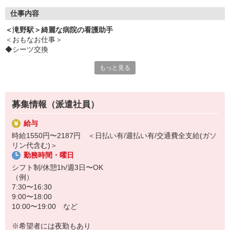
仕事内容
＜滝野駅＞綺麗な病院の看護助手
＜おもなお仕事＞
◆シーツ交換
◆病室内の清掃
もっと見る
◆食事や着替えなどの介助
◆医療器具の消毒
など
募集情報（派遣社員）
シンプルな業務ばかりで未経験でも問題なし！
給与
職場はおもに地域の方々が通う病院◎
時給1550円〜2187円 ＜日払い有/週払い有/交通費全支給(ガソ
バタバタと忙しく動き回るような忙しさは基本的にありません！
リン代含む)＞
勤務時間・曜日
マイペースにコツコツと業務に取り組める環境です♪
シフト制/休憩1h/週3日〜OK
（例）
7:30〜16:30
9:00〜18:00
10:00〜19:00 など
※希望者には夜勤もあり