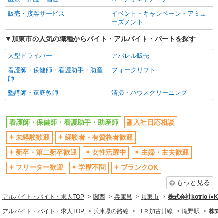
エルダー（50代～）活躍中
シニア（60代～）活躍中
販売・接客サービス
イベント・キャンペーン・アミュ
高収入・高額
ボーナス・賞与あり
ーズメント
昇給あり
完全週休2日制
加東市の人気の職種からバイト・アルバイト・パートを探す
フルタイム歓迎
禁煙・分煙
大型ドライバー
アパレル販売
駅直結・駅チカ
車通勤OK
看護師・保健師・看護助手・助産
フォークリフト
バイク通勤OK
自転車通勤OK
師
残業少なめ（月20h未満）
交通費支給
塾講師・家庭教師
清掃・ハウスクリーニング
社会保険あり
産休・育休取得実績あり
退職金・財形貯蓄制度あり
各種手当（家族・役職・インセン
看護師・保健師・看護助手・助産師
入社日応相談
ティブなど）あり
未経験歓迎
経験者・有資格者歓迎
制服貸与
研修制度あり
新卒・第二新卒歓迎
女性活躍中
主婦・主夫歓迎
資格取得支援制度あり
フリーター歓迎
学歴不問
ブランクOK
同じ職種から求人を探す
もっと見る
医療・介護・福祉
アルバイト・バイト・求人TOP
関西
兵庫県
加東市
株式会社kotrio /
看護師・保健師・看護助手・助産師
アルバイト・バイト・求人TOP
兵庫県の路線
ＪＲ加古川線
滝野駅
株式