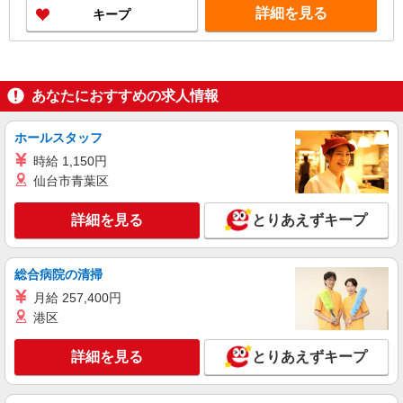
詳細を見る
キープ
※上記金額に消費税を加えた金額をお支払いいた
します ※交通費・電話代は弊社負担。その他、支
援内容により細則あり。
あなたにおすすめの求人情報
ホールスタッフ
時給 1,150円
仙台市青葉区
詳細を見る
とりあえずキープ
総合病院の清掃
月給 257,400円
港区
詳細を見る
とりあえずキープ