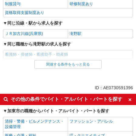
制服貸与
研修制度あり
資格取得支援制度あり
同じ沿線・駅から求人を探す
ＪＲ加古川線(兵庫県)
滝野駅
同じ職種から滝野駅の求人を探す
看護師・保健師・看護助手・助産師
関連する条件をもっと見る
同じ雇用形態から滝野駅の求人を探す
派遣社員
同じ特徴から滝野駅の求人を探す
ID：AE0730591396
入社日応相談
未経験歓迎
その他の条件でバイト・アルバイト・パートを探す
経験者・有資格者歓迎
新卒・第二新卒歓迎
加東市の職種からバイト・アルバイト・パートを探す
女性活躍中
主婦・主夫歓迎
清掃・警備・ビルメンテナンス・
ファッション・アパレル
フリーター歓迎
学歴不問
設備管理
ブランクOK
ミドル（40代～）活躍中
医療・介護・福祉
IT・クリエイティブ