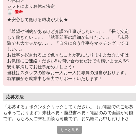
＜休日＞
シフトによりお休み決定
備考
★安心して働ける環境が大切★
『希望や制約があるけど介護の仕事がしたい…』、『長く安定
して働きたい…』、『就業部署の詳細が知りたい…』、『未経
験でも大丈夫かな…』、『自分に合う仕事をマッチングしてほ
しい…』
お仕事を探される上で色々なことが気になりますよね☆まずは
お気軽にご連絡ください!!お問い合わせだけでも構いません!!不
安を解消してお仕事始めましょう♪
当社はスタッフの皆様お一人お一人に専属の担当がおります。
就業前から就業中も全力でサポートいたします!!
応募方法
「応募する」ボタンをクリックしてください。（お電話でのご応募
も承っております）来社不要・履歴書不要・電話のみで面談が可能
です。もちろんご来社面談も可能です。お気軽にお申し付け下さ
い。
もっと見る