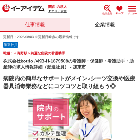
関西
の求人
▼エリア変更
仕事情報
企業情報
更新日：2026/08/03 ※更新日時点の最新情報です
派遣社員
職種：＜滝野駅＞綺麗な病院の看護助手
株式会社kotrio /●KB-H-1879508の看護師・保健師・看護助手・助
産師の求人情報詳細（派遣社員） - 加東市
病院内の簡単なサポートがメイン♪シーツ交換や医療
器具消毒業務などにコツコツと取り組もう◎