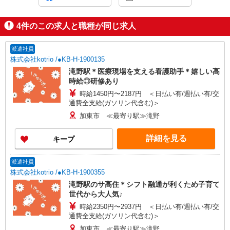
4
件のこの求人と職種が同じ求人
派遣社員
株式会社kotrio /●KB-H-1900135
滝野駅＊医療現場を支える看護助手＊嬉しい高
時給◎研修あり
時給1450円〜2187円 ＜日払い有/週払い有/交
通費全支給(ガソリン代含む)＞
加東市 ≪最寄り駅≫滝野
詳細を見る
キープ
派遣社員
株式会社kotrio /●KB-H-1900355
滝野駅のサ高住＊シフト融通が利くため子育て
世代から大人気♪
時給2350円〜2937円 ＜日払い有/週払い有/交
通費全支給(ガソリン代含む)＞
加東市 ≪最寄り駅≫滝野