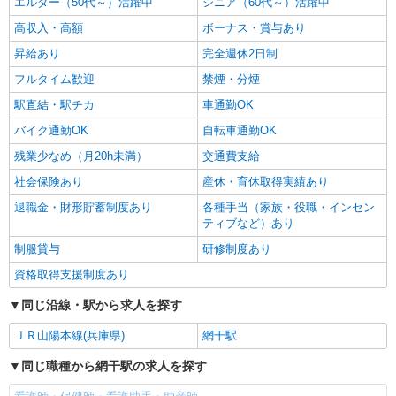
エルダー（50代～）活躍中
シニア（60代～）活躍中
高収入・高額
ボーナス・賞与あり
昇給あり
完全週休2日制
フルタイム歓迎
禁煙・分煙
駅直結・駅チカ
車通勤OK
バイク通勤OK
自転車通勤OK
残業少なめ（月20h未満）
交通費支給
社会保険あり
産休・育休取得実績あり
退職金・財形貯蓄制度あり
各種手当（家族・役職・インセン
ティブなど）あり
制服貸与
研修制度あり
資格取得支援制度あり
同じ沿線・駅から求人を探す
ＪＲ山陽本線(兵庫県)
網干駅
同じ職種から網干駅の求人を探す