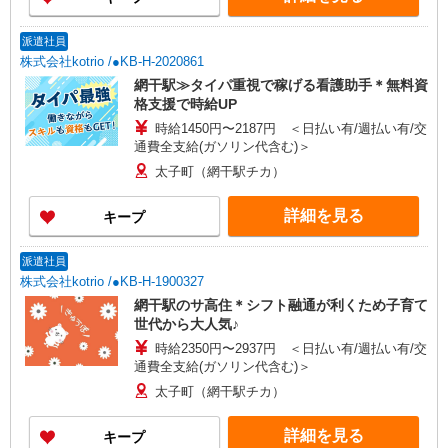
派遣社員
株式会社kotrio /●KB-H-2020861
網干駅≫タイパ重視で稼げる看護助手＊無料資
格支援で時給UP
時給1450円〜2187円 ＜日払い有/週払い有/交
通費全支給(ガソリン代含む)＞
太子町（網干駅チカ）
詳細を見る
キープ
派遣社員
株式会社kotrio /●KB-H-1900327
網干駅のサ高住＊シフト融通が利くため子育て
世代から大人気♪
時給2350円〜2937円 ＜日払い有/週払い有/交
通費全支給(ガソリン代含む)＞
太子町（網干駅チカ）
詳細を見る
キープ