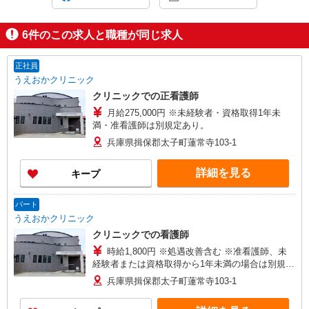
6
件のこの求人と職種が同じ求人
正社員
うえおかクリニック
クリニックでの正看護師
月給275,000円 ※未経験者・資格取得1年未
満・准看護師は別規定あり。
兵庫県揖保郡太子町蓮常寺103-1
詳細を見る
キープ
パート
うえおかクリニック
クリニックでの看護師
時給1,800円 ※処遇改善含む ※准看護師、未
経験者または資格取得から1年未満の場合は別規定
あり ※交通費別途規定支給 ※経験手当規定支給
兵庫県揖保郡太子町蓮常寺103-1
※正社員希望の場合 275,000円 未経験者・資格
取得1年未満・准看護師は別規定あり。