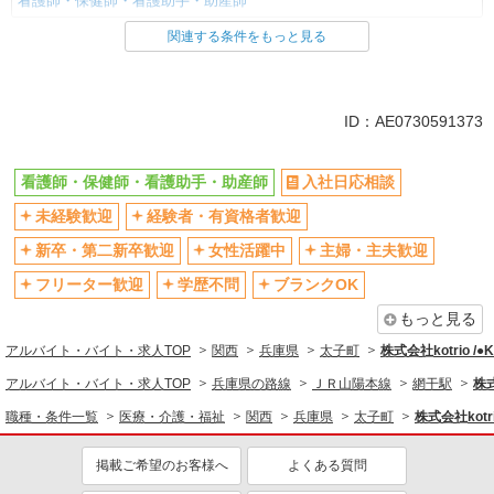
看護師・保健師・看護助手・助産師
関連する条件をもっと見る
同じ雇用形態から網干駅の求人を探す
派遣社員
同じ特徴から網干駅の求人を探す
ID：AE0730591373
入社日応相談
未経験歓迎
看護師・保健師・看護助手・助産師
入社日応相談
経験者・有資格者歓迎
新卒・第二新卒歓迎
未経験歓迎
経験者・有資格者歓迎
女性活躍中
主婦・主夫歓迎
フリーター歓迎
学歴不問
新卒・第二新卒歓迎
女性活躍中
主婦・主夫歓迎
ブランクOK
ミドル（40代～）活躍中
フリーター歓迎
学歴不問
ブランクOK
エルダー（50代～）活躍中
シニア（60代～）活躍中
もっと見る
高収入・高額
ボーナス・賞与あり
アルバイト・バイト・求人TOP
関西
兵庫県
太子町
株式会社kotrio /
昇給あり
完全週休2日制
アルバイト・バイト・求人TOP
兵庫県の路線
ＪＲ山陽本線
網干駅
株式
フルタイム歓迎
禁煙・分煙
職種・条件一覧
医療・介護・福祉
関西
兵庫県
太子町
株式会社kotr
駅直結・駅チカ
車通勤OK
掲載ご希望のお客様へ
よくある質問
バイク通勤OK
自転車通勤OK