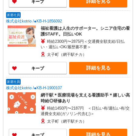
詳細を見る
キープ
派遣社員
株式会社kotrio /●KB-H-1856092
福祉看護は人生のサポーター。シニア住宅の看
護STAFF。日払いOK
時給2300円〜2875円＜交通費全額支給/日払
い・週払いOK/履歴書不要＞
太子町（網干駅チカ）
詳細を見る
キープ
派遣社員
株式会社kotrio /●KB-H-1900107
網干駅＊医療現場を支える看護助手＊嬉しい高
時給◎研修あり
時給1450円〜2187円 ＜日払い有/週払い有/交
通費全支給(ガソリン代含む)＞
太子町（網干駅チカ）
詳細を見る
キープ