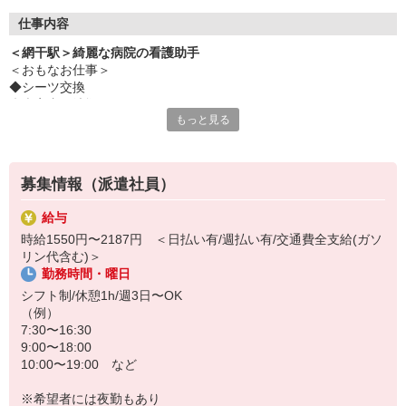
仕事内容
＜網干駅＞綺麗な病院の看護助手
＜おもなお仕事＞
◆シーツ交換
◆病室内の清掃
もっと見る
◆食事や着替えなどの介助
◆医療器具の消毒
など
募集情報（派遣社員）
シンプルな業務ばかりで未経験でも問題なし！
給与
職場はおもに地域の方々が通う病院◎
時給1550円〜2187円 ＜日払い有/週払い有/交通費全支給(ガソ
バタバタと忙しく動き回るような忙しさは基本的にありません！
リン代含む)＞
勤務時間・曜日
マイペースにコツコツと業務に取り組める環境です♪
シフト制/休憩1h/週3日〜OK
（例）
7:30〜16:30
9:00〜18:00
10:00〜19:00 など
※希望者には夜勤もあり