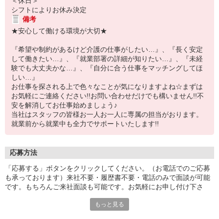
＜休日＞
シフトによりお休み決定
備考
★安心して働ける環境が大切★
『希望や制約があるけど介護の仕事がしたい…』、『長く安定
して働きたい…』、『就業部署の詳細が知りたい…』、『未経
験でも大丈夫かな…』、『自分に合う仕事をマッチングしてほ
しい…』
お仕事を探される上で色々なことが気になりますよね☆まずは
お気軽にご連絡ください!!お問い合わせだけでも構いません!!不
安を解消してお仕事始めましょう♪
当社はスタッフの皆様お一人お一人に専属の担当がおります。
就業前から就業中も全力でサポートいたします!!
応募方法
「応募する」ボタンをクリックしてください。（お電話でのご応募
も承っております）来社不要・履歴書不要・電話のみで面談が可能
です。もちろんご来社面談も可能です。お気軽にお申し付け下さ
い。
もっと見る