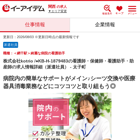
関西
の求人
▼エリア変更
仕事情報
企業情報
更新日：2026/08/03 ※更新日時点の最新情報です
派遣社員
職種：＜網干駅＞綺麗な病院の看護助手
株式会社kotrio /●KB-H-1879483の看護師・保健師・看護助手・助
産師の求人情報詳細（派遣社員） - 太子町
病院内の簡単なサポートがメイン♪シーツ交換や医療
器具消毒業務などにコツコツと取り組もう◎