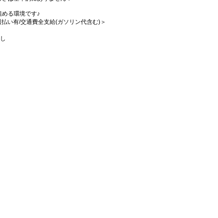
める環境です♪
/週払い有/交通費全支給(ガソリン代含む)＞
なし