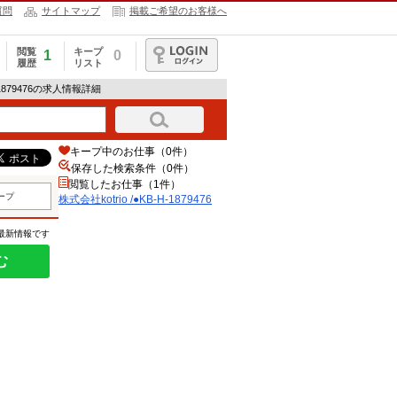
質問
サイトマップ
掲載ご希望のお客様へ
閲覧
キープ
1
0
履歴
リスト
ログイン
H-1879476の求人情報詳細
キープ中のお仕事（0件）
保存した検索条件（
0
件）
閲覧したお仕事（1件）
ープ
株式会社kotrio /●KB-H-1879476
の最新情報です
む