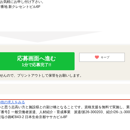
お気軽にお申し付け下さい。
番地 新クレセントビル6F
応募画面へ進む
キープ
1分で応募完了!!
せんので、プリントアウトして保管をお願いします。
の他の求人をみる
いと思う志高い方と施設様との架け橋となることです。資格支援を無料で実施し、業
一般労働者派遣、人材紹介・育成事業 派遣/派26-300203、紹介/26-ユ-300
小路町843-2 日本生命京都ヤサカビル8F