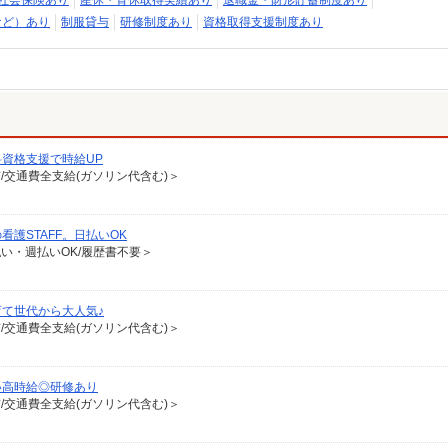
社会保険あり
産休・育休取得実績あり
退職金・財形貯蓄制度あり
など）あり
制服貸与
研修制度あり
資格取得支援制度あり
資格支援で時給UP
有/交通費全支給(ガソリン代含む)＞
護STAFF。日払いOK
払い・週払いOK/履歴書不要＞
て世代から大人気♪
有/交通費全支給(ガソリン代含む)＞
い高時給◎研修あり
有/交通費全支給(ガソリン代含む)＞