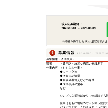
求人応募期間 ：
2026/08/01 ～ 2026/08/09
※掲載を終了した求人は閲覧できま
募集情報（派遣社員）
職種
＜豊岡駅＞綺麗な病院の看護助手
仕事内容
＜おもなお仕事＞
◆シーツ交換
◆病室内の清掃
◆食事や着替えなどの介助
◆医療器具の消毒
など
シンプルな業務ばかりで未経験でも
職場はおもに地域の方々が通う病院
バタバタと忙しく動き回るような忙