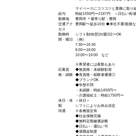
マイペースにコツコツと業務に取り組
給与
時給1550円〜2187円 ＜日払い有
勤務地
豊岡市 ＊最寄り駅：豊岡
交通アク
豊岡駅〜徒歩10分 ◆来社不要/面接
セス
勤務時
シフト制/休憩1h/週3日〜OK
間・曜日
（例）
7:30〜16:30
9:00〜18:00
10:00〜19:00 など
※希望者には夜勤もあり
応募資
◆無資格・未経験歓迎
格・経験
◆有資格・経験者優遇◎
◆ブランクOK
◆学歴不問
・未経験：時給1450円〜
・介護福祉士：時給1750円〜
休日・休
＜休日＞
暇
シフトによりお休み決定
待遇
※各種規定有
◆社会保険完備
◆無料定期健康診断
◆日払い・週払い可
◆退職金制度