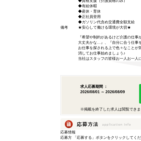
◆資格支援（介護資格のみ）
◆有給休暇
◆産休・育休
◆正社員登用
◆ガソリン代含め交通費全額支給
備考
★安心して働ける環境が大切★
『希望や制約があるけど介護の仕事
大丈夫かな…』、『自分に合う仕事
お仕事を探される上で色々なことが気
消してお仕事始めましょう♪
当社はスタッフの皆様お一人お一人に
求人応募期間 ：
2026/08/01 ～ 2026/08/09
※掲載を終了した求人は閲覧できま
応募情報
応募方
「応募する」ボタンをクリックしてくだ