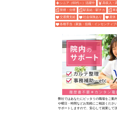
シニア（60代～）活躍中
高収入・
禁煙・分煙
駅直結・駅チカ
車
交通費支給
社会保険あり
産休
各種手当（家族・役職・インセンティブ
弊社ではあなたにピッタリの職場をご案
や曜日・時間などお気軽にご相談くださ
サポートしますので、安心して就業して