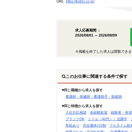
URL
https://kotrio.co.jp/
求人応募期間 ：
2026/08/01 ～ 2026/08/09
※掲載を終了した求人は閲覧できま
このお仕事に関連する条件で探す
同じ職種から求人を探す
看護師・保健師・看護助手・助産師
同じ特徴から求人を探す
入社日応相談
未経験歓迎
経験者・有資
ブランクOK
ミドル（40代～）活躍中
昇給あり
完全週休2日制
フルタイム歓