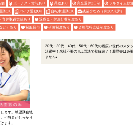
高額
ボーナス・賞与あり
昇給あり
完全週休2日制
フルタイム歓
通勤OK
バイク通勤OK
自転車通勤OK
残業少なめ（月20h未満）
・育休取得実績あり
退職金・財形貯蓄制度あり
など）あり
制服貸与
研修制度あり
資格取得支援制度あり
20代・30代・40代・50代・60代の幅広い世代のスタ
活躍中！来社不要のTEL面談で登録完了！履歴書は必
ません♪
内します。希望勤務地
い。担当者がしっかり
頂けます。