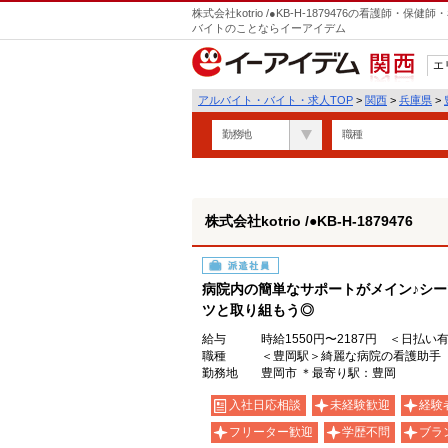
株式会社kotrio /●KB-H-1879476の看護師
バイトのことならイーアイデム
エ
関西
アルバイト・バイト・求人TOP
>
関西
>
兵庫県
>
勤務地
職種
株式会社kotrio /●KB-H-1879476
派遣社員
病院内の簡単なサポートがメイン♪シ
ツと取り組もう◎
給与
時給1550円〜2187円 ＜日払い
職種
＜豊岡駅＞綺麗な病院の看護助手
勤務地
豊岡市 ＊最寄り駅：豊岡
入社日応相談
未経験歓迎
経験
フリーター歓迎
学歴不問
ブラ