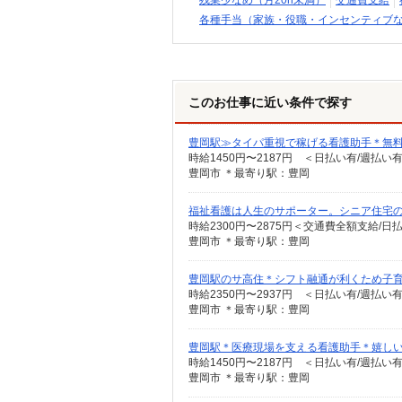
残業少なめ（月20h未満）
交通費支給
各種手当（家族・役職・インセンティブ
このお仕事に近い条件で探す
豊岡駅≫タイパ重視で稼げる看護助手＊無料
時給1450円〜2187円 ＜日払い有/週払い
豊岡市 ＊最寄り駅：豊岡
福祉看護は人生のサポーター。シニア住宅の看
時給2300円〜2875円＜交通費全額支給/日
豊岡市 ＊最寄り駅：豊岡
豊岡駅のサ高住＊シフト融通が利くため子育
時給2350円〜2937円 ＜日払い有/週払い
豊岡市 ＊最寄り駅：豊岡
豊岡駅＊医療現場を支える看護助手＊嬉し
時給1450円〜2187円 ＜日払い有/週払い
豊岡市 ＊最寄り駅：豊岡