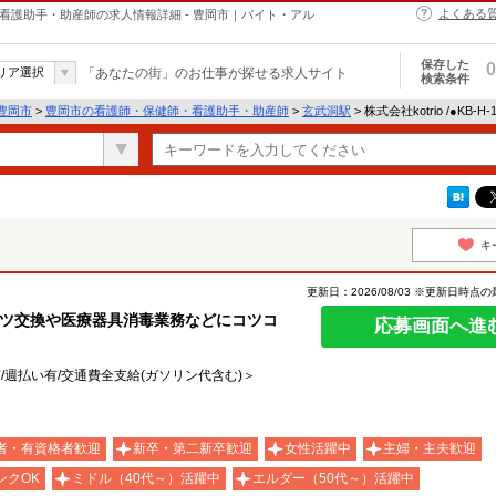
よくある
・保健師・看護助手・助産師の求人情報詳細 - 豊岡市｜バイト・アル
保存した
0
リア選択
「あなたの街」のお仕事が探せる求人サイト
検索条件
豊岡市
>
豊岡市の看護師・保健師・看護助手・助産師
>
玄武洞駅
> 株式会社kotrio /●KB-
キ
更新日：2026/08/03 ※更新日時点
ーツ交換や医療器具消毒業務などにコツコ
応募画面へ進
有/週払い有/交通費全支給(ガソリン代含む)＞
者・有資格者歓迎
新卒・第二新卒歓迎
女性活躍中
主婦・主夫歓迎
ンクOK
ミドル（40代～）活躍中
エルダー（50代～）活躍中