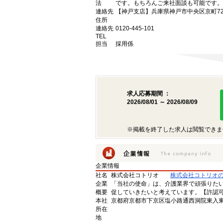
法
です。もちろんご来社面談も可能です。
連絡先
【神戸支店】兵庫県神戸市中央区京町72
住所
連絡先
0120-445-101
TEL
担当
採用係
求人応募期間 ：
2026/08/01 ～ 2026/08/09
※掲載を終了した求人は閲覧できま
企業情報
社名
株式会社コトリオ
株式会社コトリオ
企業
「当社の使命」は、介護業界で頑張りた
概要
促していきたいと考えています。【許認可番号】
本社
京都府京都市下京区塩小路通西洞院東入東塩
所在
地