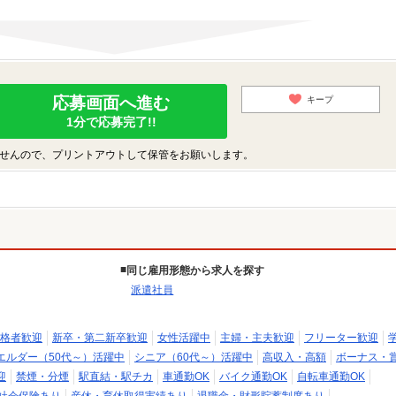
応募画面へ進む
キープ
1分で応募完了!!
せんので、プリントアウトして保管をお願いします。
同じ雇用形態から求人を探す
派遣社員
格者歓迎
新卒・第二新卒歓迎
女性活躍中
主婦・主夫歓迎
フリーター歓迎
エルダー（50代～）活躍中
シニア（60代～）活躍中
高収入・高額
ボーナス・
迎
禁煙・分煙
駅直結・駅チカ
車通勤OK
バイク通勤OK
自転車通勤OK