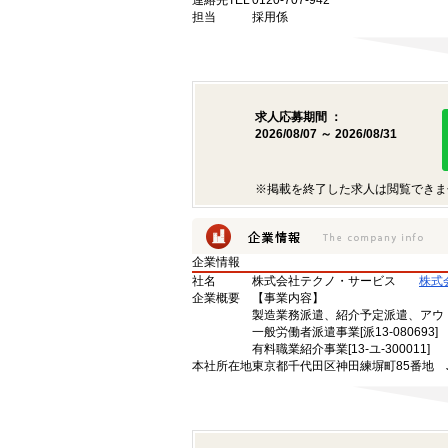
連絡先TEL
0120-707-942
担当
採用係
求人応募期間 ：
2026/08/07 ～ 2026/08/31
※掲載を終了した求人は閲覧できま
企業情報
社名
株式会社テクノ・サービス
株式
企業概要
【事業内容】
製造業務派遣、紹介予定派遣、アウ
一般労働者派遣事業[派13-080693]
有料職業紹介事業[13-ユ-300011]
本社所在地
東京都千代田区神田練塀町85番地 