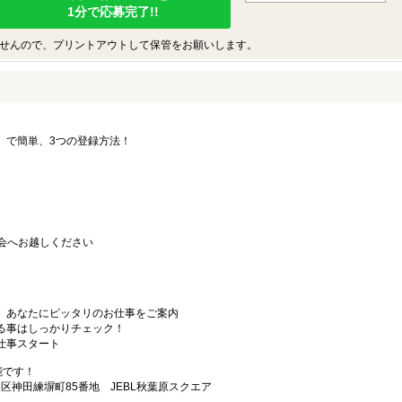
1分で応募完了!!
せんので、プリントアウトして保管をお願いします。
要」で簡単、3つの登録方法！
会へお越しください
から、あなたにピッタリのお仕事をご案内
なる事はしっかりチェック！
お仕事スタート
能です！
田区神田練塀町85番地 JEBL秋葉原スクエア