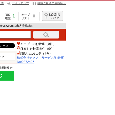
質問
サイトマップ
掲載ご希望のお客様へ
閲覧
キープ
1
0
履歴
リスト
ログイン
/0872425の求人情報詳細
キープ中のお仕事（0件）
保存した検索条件（
0
件）
閲覧したお仕事（1件）
ープ
株式会社テクノ・サービス/お仕事
No/0872425
の最新情報です
む