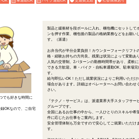
いOK
車通勤OK
バイク通勤OK
交通費支給
社会保険あり
製品と緩衝材を段ボールに入れ、梱包機にセットして
ンを押す作業、梱包後の製品の格納業務などをお願い
す。（派遣）
お弁当代が半分企業負担！カウンターフォークリフト
格・経験お持ちの方尚良。残業は状況によって変動あ
人気の交替制、2パターンの勤務時間帯があり、柔軟に
できる方歓迎。車・バイク・自転車通勤OK、駐車場完
す。
給与即払いOK！ただし就業状況によりご利用いただけ
場合があります。詳細はオペレーターへお問い合わせ
さい。
つでも好きな時間に
『テクノ・サービス』は、派遣業界大手スタッフサー
グループです。
録OKなので、ご自宅
全国にあるお仕事の中から、一人ひとりのスキルや希
件に応じたお仕事をご案内します。
安全管理体制も万全ですので安心してご就業いただけ
す。