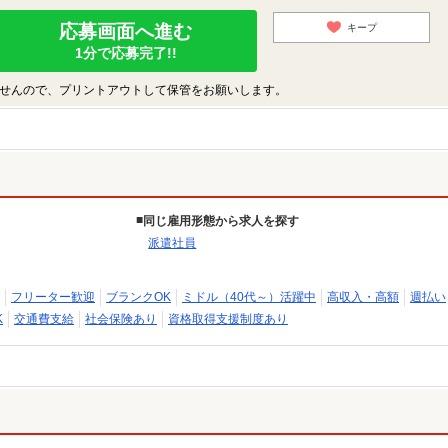
応募画面へ進む
キープ
1分で応募完了!!
せんので、プリントアウトして保管をお願いします。
同じ雇用形態から求人を探す
派遣社員
フリーター歓迎
ブランクOK
ミドル（40代～）活躍中
高収入・高額
週払い
K
交通費支給
社会保険あり
資格取得支援制度あり