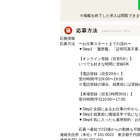
※掲載を終了した求人は閲覧できま
応募情報
応募方法
〜お仕事スタートまでの流れ〜
▼Step1 「履歴書」「証明写真不
【オンライン登録（目安5分）】
いつでも好きな時間に登録OK
【電話登録（目安20分）】
受付時間/平日9:00〜19:00
※電話登録の場合、就業前には登録
【来場登録（目安1時間30分）】
受付時間/平日10:00〜17:00
▼Step2 全国にあるお仕事の中
▼Step3 就業前に職場見学で気に
▼Step4 気に入ったら雇用契約・
応募⇒最短で2日後からの勤務も可
連絡先住所
（本社）〒101-0022 東京都千代