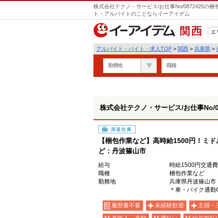
株式会社テクノ・サービス/お仕事No/0872425
ト・アルバイトのことならイーアイデム
エ
関西
アルバイト・バイト・求人TOP
>
関西
>
兵庫県
>
勤務地
職種
株式会社テクノ・サービス/お仕事No/08
派遣社員
【梱包作業など】高時給1500円！ミ
ど：丹波篠山市
給与
時給1500円交通
職種
梱包作業など
勤務地
兵庫県丹波篠山市
＊車・バイク通勤
履歴書不要
未経験歓迎
主婦・