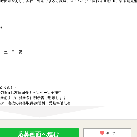
務時間帯があり、柔軟に対応できる方歓迎。車・バイク・自転車通勤OK、駐車場完
分
金 土 日 祝
の繰り返し）
金制度■お友達紹介キャンペーン実施中
就業前までに就業条件明示書で明示します
掛・溶接の資格取得/講習料・受験料補助有
応募画面へ進む
キープ