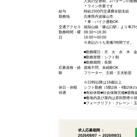
人気の交替制、2パターンの勤
＊ライン作業です
給与
時給1500円交通費全額支給
勤務地
兵庫県丹波篠山市
＊車・バイク通勤OK
交通アクセス
福知山線「篠山口駅」より車25
勤務時間・曜
08:30〜16:30
日
16:00〜00:00
※表記のうち実働7時間です。
■勤務曜日：月 火 水 木 
■勤務形態：シフト制
■勤務期間：長期
応募資格・経
資格不問、未経験OK
験
フリーター、主婦・主夫歓迎
※22時以降は18歳以上
休日・休暇
シフト勤務（5勤2休・4勤2休
待遇
■有給休暇■社会保険完備■退職
■敷地内及び屋内は原則禁煙※
■フォークリフト・クレーン・玉
求人応募期間 ：
2026/08/07 ～ 2026/08/31