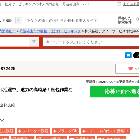
よくある
の梱包・仕分け・ピッキングの求人情報詳細 - 丹波篠山市｜バイ
保存した
0
リア選択
「あなたの街」のお仕事が探せる求人サイト
検索条件
丹波篠山市
>
丹波篠山市の梱包・仕分け・ピッキング
> 株式会社テクノ・サービス/お仕事No
72425
キ
更新日：2026/08/07 ※更新日時点
ドル活躍中。魅力の高時給！梱包作業な
応募画面へ進
費全額支給
OK
主夫歓迎
フリーター歓迎
ブランクOK
ミドル（40代～）活躍中