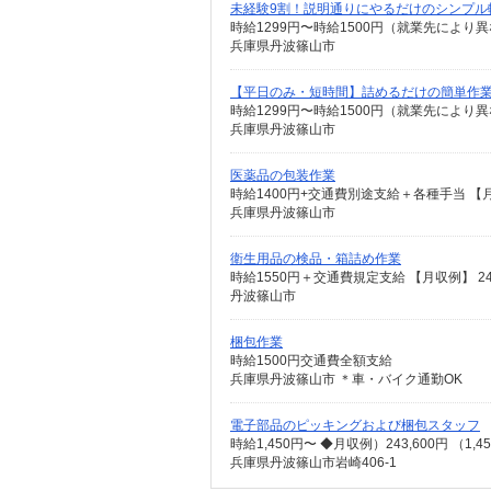
未経験9割！説明通りにやるだけのシンプル
時給1299円〜時給1500円（就業先により
兵庫県丹波篠山市
【平日のみ・短時間】詰めるだけの簡単作
時給1299円〜時給1500円（就業先により
兵庫県丹波篠山市
医薬品の包装作業
兵庫県丹波篠山市
衛生用品の検品・箱詰め作業
丹波篠山市
梱包作業
時給1500円交通費全額支給
兵庫県丹波篠山市 ＊車・バイク通勤OK
電子部品のピッキングおよび梱包スタッフ
時給1,450円〜 ◆月収例）243,600円 （1
兵庫県丹波篠山市岩崎406-1