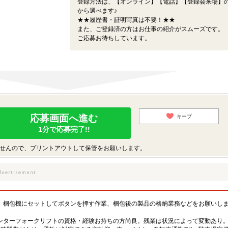
登録方法は、【オンライン】【電話】【登録会来場】の
から選べます♪
★★履歴書・証明写真は不要！★★
また、ご登録済の方はお仕事の紹介がスムーズです。
ご応募お待ちしています。
応募画面へ進む
キープ
1分で応募完了!!
せんので、プリントアウトして保管をお願いします。
、梱包機にセットしてボタンを押す作業、梱包後の製品の格納業務などをお願いし
ンターフォークリフトの資格・経験お持ちの方尚良。残業は状況によって変動あり