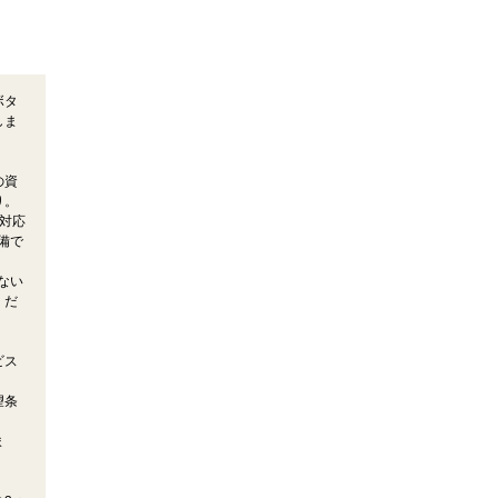
ボタ
しま
の資
り。
対応
備で
ない
くだ
ビス
望条
ま