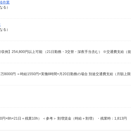
軽作業
異なる）
業
異なる）
,450円×8h×21日＋残業10h） ＜参考＞ 割増賃金（時給＋割増） ・残業時：1,813円