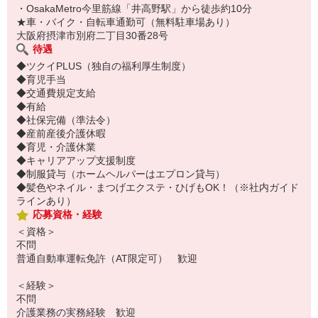
・OsakaMetro今里筋線「井高野駅」から徒歩約10分
★車・バイク・自転車通勤可（無料駐車場あり）
大阪府摂津市別府二丁目30番28号
待遇
◆ツクイPLUS（独自の福利厚生制度）
◆育児手当
◆交通費規定支給
◆有給
◆社保完備（準法令）
◆産前産後介護休暇
◆育児・介護休業
◆キャリアアップ支援制度
◆制服貸与（ホームヘルパーはエプロン貸与）
◆髪色やネイル・まつげエクステ・ひげもOK！（※社内ガイド
ラインあり）
応募資格・経験
＜資格＞
不問
普通自動車運転免許（AT限定可） 歓迎
＜経験＞
不問
介護業務の実務経験 歓迎