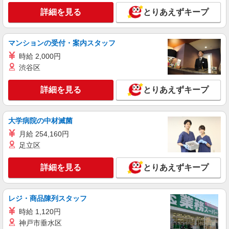
株式会社kotrio /●KT-H-1991477
詳細を見る
とりあえずキープ
千里丘＊グループホームSTAFF＊生活のサポ
ート業務を担当
時給1600円〜2250円 ＜日払い有/週払い有/交
マンションの受付・案内スタッフ
通費全支給(ガソリン代含む)＞
時給 2,000円
大阪府摂津市
渋谷区
詳細を見る
キープ
詳細を見る
とりあえずキープ
派遣社員
株式会社kotrio /●KT-H-1991737
大学病院の中材滅菌
南摂津駅｜サ高住STAFF＊落ち着いた雰囲気
月給 254,160円
でゆったりお仕事♪
足立区
時給1600円〜2250円 ＜日払い有/週払い有/交
通費全支給(ガソリン代含む)＞
詳細を見る
とりあえずキープ
大阪府摂津市鳥飼上
詳細を見る
キープ
レジ・商品陳列スタッフ
時給 1,120円
派遣社員
神戸市垂水区
株式会社kotrio /●KT-H-1992242