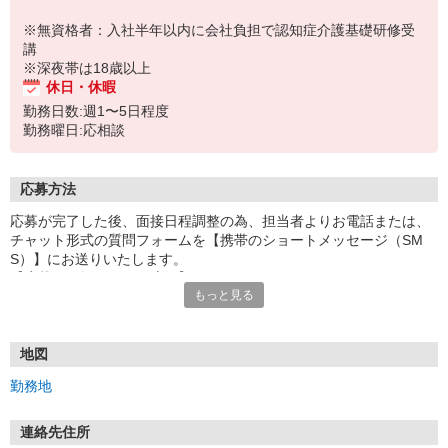
※無資格者：入社半年以内に会社負担で認知症介護基礎研修受
講
※深夜帯は18歳以上
休日・休暇
勤務日数:週1〜5日程度
勤務曜日:応相談
応募方法
応募が完了した後、面接日程調整の為、担当者よりお電話または、
チャット形式の質問フォームを【携帯のショートメッセージ（SM
S）】にお送りいたします。
【応募から採用までの流れ】
もっと見る
1.応募…Webもしくはお電話より応募ください。
2.面接…ご質問や働き方の相談も受け付けます。
※面接時に適性検査＋実技試験を実施
※実技試験はドライバーの職種のみとなります。
地図
3.採用…入社日はご相談に応じます。
勤務地
連絡先住所