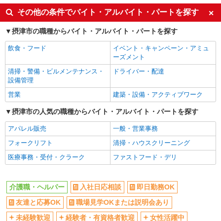
入社日応相談
即日勤務OK
その他の条件でバイト・アルバイト・パートを探す
友達と応募OK
職場見学OKまたは説明会あり
摂津市の職種からバイト・アルバイト・パートを探す
未経験歓迎
経験者・有資格者歓迎
飲食・フード
イベント・キャンペーン・アミュ
女性活躍中
主婦・主夫歓迎
ーズメント
フリーター歓迎
学歴不問
清掃・警備・ビルメンテナンス・
ドライバー・配達
ブランクOK
ミドル（40代～）活躍中
設備管理
エルダー（50代～）活躍中
昇給あり
営業
建築・設備・アクティブワーク
禁煙・分煙
バイク通勤OK
摂津市の人気の職種からバイト・アルバイト・パートを探す
自転車通勤OK
残業ほぼなし
アパレル販売
一般・営業事務
副業・WワークOK
転勤なし
フォークリフト
清掃・ハウスクリーニング
交通費支給
社会保険あり
医療事務・受付・クラーク
ファストフード・デリ
産休・育休取得実績あり
各種手当（家族・役職・インセン
ティブなど）あり
介護職・ヘルパー
入社日応相談
即日勤務OK
研修制度あり
社員登用あり
友達と応募OK
職場見学OKまたは説明会あり
資格取得支援制度あり
髪型・髪色自由
髭（ひげ）OK
ネイルOK
未経験歓迎
経験者・有資格者歓迎
女性活躍中