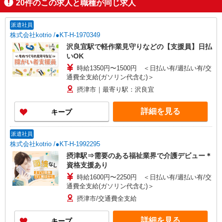
20
件のこの求人と職種が同じ求人
派遣社員
株式会社kotrio /●KT-H-1970349
沢良宜駅で軽作業見守りなどの【支援員】日払
いOK
時給1350円〜1500円 ＜日払い有/週払い有/交
通費全支給(ガソリン代含む)＞
摂津市｜最寄り駅：沢良宜
詳細を見る
キープ
派遣社員
株式会社kotrio /●KT-H-1992295
摂津駅⇒需要のある福祉業界で介護デビュー＊
資格支援あり
時給1600円〜2250円 ＜日払い有/週払い有/交
通費全支給(ガソリン代含む)＞
摂津市/交通費全支給
詳細を見る
キープ