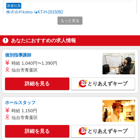
派遣社員
株式会社kotrio /●KT-H-2015082
摂津駅★未経験OKの人間関係に悩まない職場
もっと見る
へ★サ高住スタッフ
時給1600円〜2250円 ＜日払い有/週払い有/交
通費全支給(ガソリン代含む)＞
あなたにおすすめの求人情報
摂津市/交通費全支給
個別指導講師
詳細を見る
キープ
時給 1,040円〜1,390円
仙台市青葉区
派遣社員
株式会社kotrio /●KT-H-2015039
詳細を見る
とりあえずキープ
摂津市駅★未経験OKの人間関係に悩まない職
場へ★サ高住スタッフ
時給1600円〜2250円 ＜日払い有/週払い有/交
ホールスタッフ
通費全支給(ガソリン代含む)＞
時給 1,150円
摂津市 車・バイク通勤OK
仙台市青葉区
詳細を見る
キープ
詳細を見る
とりあえずキープ