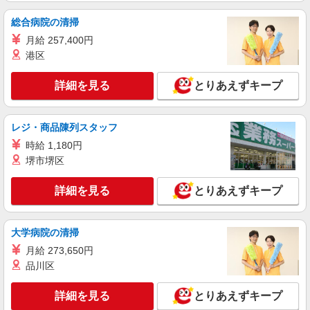
派遣社員
株式会社kotrio /●KT-H-1990608
総合病院の清掃
＜千里丘＞小さなデイサービスSTAFF募集≪
月給 257,400円
週3勤務≫≪夕方退社≫
港区
時給1600円〜2250円 ＜日払い有/週払い有/交
通費全支給(ガソリン代含む)＞
詳細を見る
とりあえずキープ
大阪府摂津市
レジ・商品陳列スタッフ
詳細を見る
キープ
時給 1,180円
派遣社員
堺市堺区
株式会社kotrio /●KT-H-2015023
千里丘駅★未経験OKの人間関係に悩まない職
詳細を見る
とりあえずキープ
場へ★サ高住スタッフ
時給1600円〜2250円 ＜日払い有/週払い有/交
大学病院の清掃
通費全支給(ガソリン代含む)＞
大阪府摂津市
月給 273,650円
品川区
詳細を見る
キープ
詳細を見る
とりあえずキープ