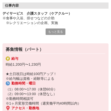
◇長く安心して働ける環境づくり
・ツクイ独自の福祉厚生制度でプライベートも充実
仕事内容
・子育てサポート企業として「くるみん認定」の取得
デイサービス 介護スタッフ（ケアクルー）
・子育て支援の福利厚生制度あり！子育てと仕事の両立を応援◎
※食事や入浴、排せつなどの介助
・スタッフ何でも相談窓口やライフキャリア相談など、各相談窓
※レクリエーションの企画、実施
口あり
※他スタッフと連携してのケア業務全般
もっと見る
※送迎時の添乗業務
◇頑張った分、スタッフに還元！
※各種記録業務など
・2024年冬季賞与からインセンティブ賞与を導入
・パートは特別手当の支給あり
★＼サービス・職種の魅力／
募集情報（パート）
「今私たちに求められていることは何だろう」「どんな工夫をした
ら喜んでいただけるだろう」他職種で連携しながら創意工夫し支援
給与
していきます。感謝の言葉を直接いただけたり、信頼関係を築いて
時給1,200円〜1,230円
いくことができます。日勤のみで働け介護度も比較的高くないた
め、体に負担が少ないのも魅力の一つです。
★土日祝日は時給100円アップ！
※給与幅は資格・経験等による
勤務時間・曜日
（1）08:00〜17:00（休憩60分）
（2）09:00〜13:00（休憩なし）
※勤務時間相談可
※1ヶ月変形労働時間（週実働平均40時間以内）
アクセス・勤務地