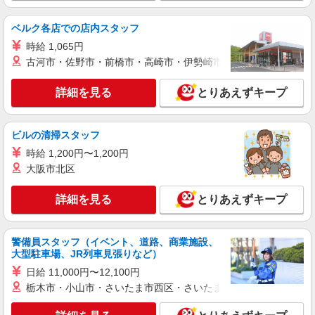
派遣社員
株式会社kotrio /●KT-H-2013227
ベルク各店での店内スタッフ
南摂津駅＊少人数グルホで利用者さんと家事や
掃除など♪日払いOK
時給 1,065円
古河市・佐野市・前橋市・高崎市・伊勢崎市・太田市・館林市・
時給1600円〜2250円 ＜日払い有/週払い有/交
通費全支給(ガソリン代含む)＞
詳細を見る
とりあえずキープ
大阪府摂津市鳥飼上
詳細を見る
キープ
ビルの清掃スタッフ
時給 1,200円〜1,200円
派遣社員
大阪市北区
株式会社kotrio /●KT-H-1991493
摂津市＊グループホームSTAFF＊生活のサポ
詳細を見る
とりあえずキープ
ート業務を担当
時給1600円〜2250円 ＜日払い有/週払い有/交
通費全支給(ガソリン代含む)＞
警備員スタッフ（イベント、道路、商業施設、
摂津市 車・バイク通勤OK
大型駐車場、JR列車見張りなど）
日給 11,000円〜12,100円
詳細を見る
キープ
栃木市・小山市・さいたま市西区・さいたま市岩槻区・久喜市・
派遣社員