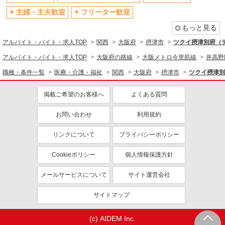
主婦・主夫歓迎
フリーター歓迎
同じ職種から求人を探す
もっと見る
医療・介護・福祉
アルバイト・バイト・求人TOP
関西
大阪府
摂津市
ツクイ摂津別府（
介護職・ヘルパー
アルバイト・バイト・求人TOP
大阪府の路線
大阪メトロ今里筋線
井高野
同じ特徴から求人を探す
職種・条件一覧
医療・介護・福祉
関西
大阪府
摂津市
ツクイ摂津別
未経験歓迎
ミドル（40代～）活躍中
掲載ご希望のお客様へ
よくある質問
副業・WワークOK
交通費支給
社会保険あり
産休・育休取得実績あり
お問い合わせ
利用規約
社員登用あり
リンクについて
プライバシーポリシー
Cookieポリシー
個人情報保護方針
メールサービスについて
サイト運営会社
サイトマップ
(c) AIDEM Inc.