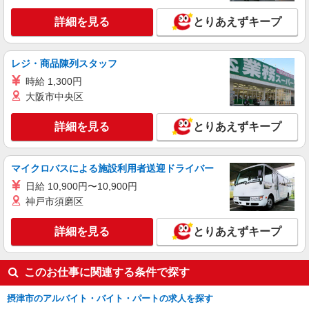
千里丘駅⇒需要のある福祉業界で介護デビュー
詳細を見る
とりあえずキープ
＊資格支援あり
時給1600円〜2250円 ＜日払い有/週払い有/交
通費全支給(ガソリン代含む)＞
レジ・商品陳列スタッフ
大阪府摂津市
時給 1,300円
大阪市中央区
詳細を見る
キープ
詳細を見る
とりあえずキープ
派遣社員
株式会社kotrio /●KT-H-1990614
＜摂津市＞小さなデイサービスSTAFF募集≪
マイクロバスによる施設利用者送迎ドライバー
週3勤務≫≪夕方退社≫
日給 10,900円〜10,900円
時給1600円〜2250円 ＜日払い有/週払い有/交
神戸市須磨区
通費全支給(ガソリン代含む)＞
摂津市 車・バイク通勤OK
詳細を見る
とりあえずキープ
詳細を見る
キープ
このお仕事に関連する条件で探す
摂津市のアルバイト・バイト・パートの求人を探す