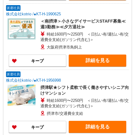
派遣社員
株式会社kotrio /●KT-H-1990625
＜南摂津＞小さなデイサービスSTAFF募集≪
週3勤務≫≪夕方退社≫
時給1600円〜2250円 ＜日払い有/週払い有/交
通費全支給(ガソリン代含む)＞
大阪府摂津市鳥飼上
詳細を見る
キープ
派遣社員
株式会社kotrio /●KT-H-1956998
摂津駅★シフト柔軟で長く働きやすいシニア向
けマンション
時給1600円〜2250円 ＜日払い有/週払い有/交
通費全支給(ガソリン代含む)＞
摂津市/交通費全支給
詳細を見る
キープ