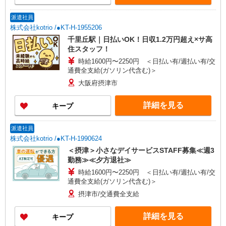
派遣社員
株式会社kotrio /●KT-H-1955206
千里丘駅｜日払いOK！日収1.2万円超え×サ高
住スタッフ！
時給1600円〜2250円 ＜日払い有/週払い有/交
通費全支給(ガソリン代含む)＞
大阪府摂津市
詳細を見る
キープ
派遣社員
株式会社kotrio /●KT-H-1990624
＜摂津＞小さなデイサービスSTAFF募集≪週3
勤務≫≪夕方退社≫
時給1600円〜2250円 ＜日払い有/週払い有/交
通費全支給(ガソリン代含む)＞
摂津市/交通費全支給
詳細を見る
キープ