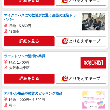
詳細を見る
とりあえずキープ
株式会社kotrio /●KT-H-1992258
摂津市駅⇒需要のある福祉業界で介護デビュー
＊資格支援あり
マイクロバスにて教習所に通う生徒の送迎ドラ
イバー
時給1600円〜2250円 ＜日払い有/週払い有/交
通費全支給(ガソリン代含む)＞
日給 15,850円
摂津市 車・バイク通勤OK
箕面市
詳細を見る
とりあえずキープ
詳細を見る
キープ
派遣社員
ラウンドワンの清掃作業員
株式会社kotrio /●KT-H-2014507
時給 1,400円
摂津市駅◆サ高住スタッフ◆穏やかな職場×週
大阪市城東区
3〜×残業なし
時給1600円〜2250円 ＜日払い有/週払い有/交
詳細を見る
とりあえずキープ
通費全支給(ガソリン代含む)＞
摂津市 車・バイク通勤OK
アパレル用品や雑貨のピッキング検品
詳細を見る
キープ
時給 1,200円〜1,500円
柏市
派遣社員