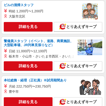
株式会社kotrio /●KB-H-2020825
ビルの清掃スタッフ
板宿駅＊幅広い世代が活動中！サ高住のサポー
時給 1,200円〜1,200円
トSTAFF
大阪市北区
時給1450円〜2187円 ＜日払い有/週払い有/交
通費全支給(ガソリン代含む)＞
詳細を見る
とりあえずキープ
神戸市須磨区｜最寄駅：板宿
詳細を見る
キープ
警備員スタッフ（イベント、道路、商業施設、
大型駐車場、JR列車見張りなど）
日給 11,000円〜12,100円
正社員
居宅介護支援事業所 ソラスト新長田/2880000016-002
栃木市・小山市・さいたま市西区・さいたま市岩槻区・久喜市・
介護管理職（施設長・所長）
詳細を見る
とりあえずキープ
月給295,810円〜325,770円（経験・能力等に
よる） ＜給与補足＞月額242,000〜266,500円＋定
額時間外手当53,810〜59,270円（30時間/超過分は
兵庫県神戸市長田区松野通3-3-3
本社総務・経理（正社員）※試用期間あり
別途支給）
月給 222,750円〜230,750円
詳細を見る
キープ
豊中市
派遣社員
詳細を見る
とりあえずキープ
株式会社kotrio /●KB-H-1848773