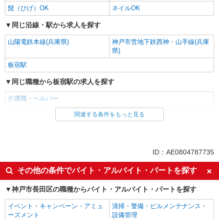
髭（ひげ）OK
ネイルOK
同じ沿線・駅から求人を探す
山陽電鉄本線(兵庫県)
神戸市営地下鉄西神・山手線(兵庫
県)
板宿駅
同じ職種から板宿駅の求人を探す
介護職・ヘルパー
関連する条件をもっと見る
同じ雇用形態から板宿駅の求人を探す
パート
同じ特徴から板宿駅の求人を探す
ID：AE0804787735
入社日応相談
即日勤務OK
その他の条件でバイト・アルバイト・パートを探す
友達と応募OK
職場見学OKまたは説明会あり
神戸市長田区の職種からバイト・アルバイト・パートを探す
未経験歓迎
経験者・有資格者歓迎
イベント・キャンペーン・アミュ
清掃・警備・ビルメンテナンス・
女性活躍中
主婦・主夫歓迎
ーズメント
設備管理