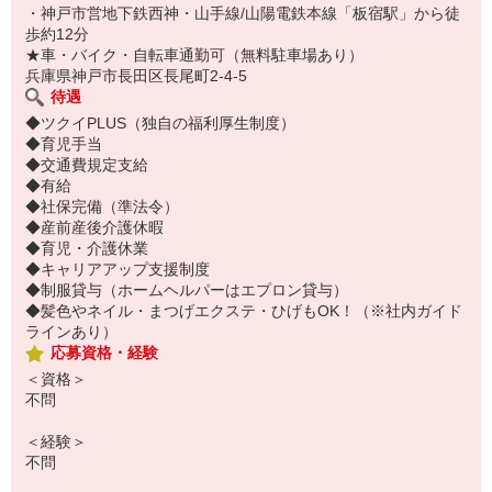
・神戸市営地下鉄西神・山手線/山陽電鉄本線「板宿駅」から徒
歩約12分
★車・バイク・自転車通勤可（無料駐車場あり）
兵庫県神戸市長田区長尾町2-4-5
待遇
◆ツクイPLUS（独自の福利厚生制度）
◆育児手当
◆交通費規定支給
◆有給
◆社保完備（準法令）
◆産前産後介護休暇
◆育児・介護休業
◆キャリアアップ支援制度
◆制服貸与（ホームヘルパーはエプロン貸与）
◆髪色やネイル・まつげエクステ・ひげもOK！（※社内ガイド
ラインあり）
応募資格・経験
＜資格＞
不問
＜経験＞
不問