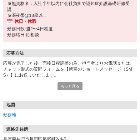
※無資格者：入社半年以内に会社負担で認知症介護基礎研修受
講
※深夜帯は18歳以上
休日・休暇
勤務日数:週2〜4日程度
勤務曜日:応相談
応募方法
応募が完了した後、面接日程調整の為、担当者よりお電話または、
チャット形式の質問フォームを【携帯のショートメッセージ（SM
S）】にお送りいたします。
【応募から採用までの流れ】
もっと見る
1.応募…Webもしくはお電話より応募ください。
2.面接…ご質問や働き方の相談も受け付けます。
※面接時に適性検査＋実技試験を実施
※実技試験はドライバーの職種のみとなります。
地図
3.採用…入社日はご相談に応じます。
勤務地
連絡先住所
兵庫県神戸市長田区長尾町2-4-5