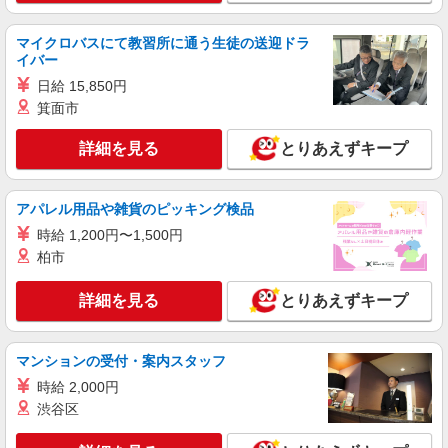
【面接なし】日払いでお給料即GETのデイサ
ービス＊板宿駅
マイクロバスにて教習所に通う生徒の送迎ドラ
時給1550円〜2187円 ＜日払い有/週払い有/交
イバー
通費全支給(ガソリン代含む)＞
日給 15,850円
神戸市須磨区｜最寄駅：板宿
箕面市
詳細を見る
キープ
詳細を見る
とりあえずキープ
正社員
アパレル用品や雑貨のピッキング検品
グループホーム ソラストひばりが丘/2880000011-041
介護職員（ヘルパー）（介護助手）
時給 1,200円〜1,500円
柏市
月給199,600円
兵庫県神戸市長田区雲雀ヶ丘1-2-5 「ひばりが
詳細を見る
とりあえずキープ
丘」停留所から徒歩3分
詳細を見る
キープ
マンションの受付・案内スタッフ
時給 2,000円
派遣社員
渋谷区
株式会社kotrio /●KB-H-2020562
新長田駅＊高級シニアマンションでのサポート