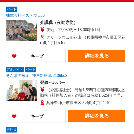
パート
株式会社ベストウェル
介護職（夜勤専従）
夜勤 17,050円〜18,000円/1回
グリーンウェル花山 （兵庫県神戸市長田区花
山町1丁目5-5）
詳細を見る
キープ
アルバイト
パート
そんぽの家S 神戸新長田/2106bc2
登録ヘルパー
【介護福祉士】 時給1,595円 ◎週20時間以上
勤務（社保加入者）の場合は時給1,625円 ＊早朝
夜間（〜8:00、18:00〜）：時給1,994円〜 ＊日曜
兵庫県神戸市長田区大橋町4丁目1-10
祝日：時給1,895円〜 【実務者研修・初任者研修
（ヘルパー1級・2級）】 時給1,515円 ◎週20時間
詳細を見る
キープ
以上勤務（社保加入者）の場合は時給1,545円 ＊
早朝夜間（〜8:00、18:00〜）：時給1,894円〜 ＊
日曜祝日：時給1,815円〜 ◎身体介助、生活援助
正社員
が同時給 ◎キャンセル手当：職務時給の60％支給