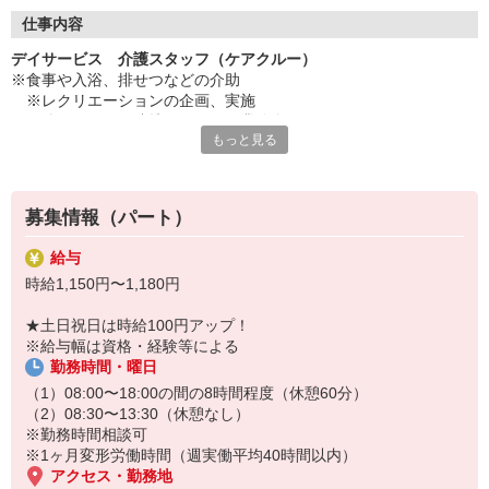
◇長く安心して働ける環境づくり
・ツクイ独自の福祉厚生制度でプライベートも充実
仕事内容
・子育てサポート企業として「くるみん認定」の取得
デイサービス 介護スタッフ（ケアクルー）
・子育て支援の福利厚生制度あり！子育てと仕事の両立を応援◎
※食事や入浴、排せつなどの介助
・スタッフ何でも相談窓口やライフキャリア相談など、各相談窓
※レクリエーションの企画、実施
口あり
※他スタッフと連携してのケア業務全般
もっと見る
※送迎時の添乗業務
◇頑張った分、スタッフに還元！
※各種記録業務など
・2024年冬季賞与からインセンティブ賞与を導入
・パートは特別手当の支給あり
★＼サービス・職種の魅力／
募集情報（パート）
「今私たちに求められていることは何だろう」「どんな工夫をした
ら喜んでいただけるだろう」他職種で連携しながら創意工夫し支援
給与
していきます。感謝の言葉を直接いただけたり、信頼関係を築いて
時給1,150円〜1,180円
いくことができます。日勤のみで働け介護度も比較的高くないた
め、体に負担が少ないのも魅力の一つです。
★土日祝日は時給100円アップ！
※給与幅は資格・経験等による
勤務時間・曜日
（1）08:00〜18:00の間の8時間程度（休憩60分）
（2）08:30〜13:30（休憩なし）
※勤務時間相談可
※1ヶ月変形労働時間（週実働平均40時間以内）
アクセス・勤務地