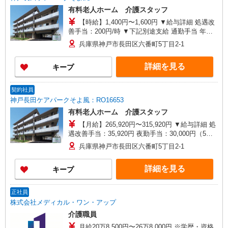
有料老人ホーム 介護スタッフ
【時給】1,400円〜1,600円 ▼給与詳細 処遇改
善手当：200円/時 ▼下記別途支給 通勤手当 年末
年始手当：380円/時 寸志あり：年2回（6月・12
兵庫県神戸市長田区六番町5丁目2-1
月） ※業績による ※処遇改善手当は試用期間中(3
ヶ月)は支給なし
詳細を見る
キープ
契約社員
神戸長田ケアパークそよ風：RO16653
有料老人ホーム 介護スタッフ
【月給】265,920円〜315,920円 ▼給与詳細 処
遇改善手当：35,920円 夜勤手当：30,000円（5回
分） ※6回目以降は1回6,000円支給 ▼下記別途支
兵庫県神戸市長田区六番町5丁目2-1
給 通勤手当 年末年始手当：380円/時 寸志あり：
年2回（6月・12月） ※業績による 特別報酬：平
詳細を見る
キープ
均18.9万円（最高額120万円） ※2025年6月支給実
績 ※処遇改善手当は試用期間中(3ヶ月)は支給なし
正社員
株式会社メディカル・ワン・アップ
介護職員
月給20万8,500円〜26万8,000円 ※学歴・資格