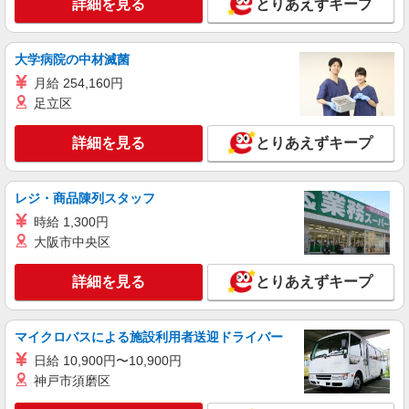
詳細を見る
とりあえずキープ
職員＊.・：゜
時給1450円〜2187円 ＜日払い有/週払い有/交
通費全支給(ガソリン代含む)＞
大学病院の中材滅菌
長田区/最寄り駅：新長田
月給 254,160円
足立区
詳細を見る
キープ
詳細を見る
とりあえずキープ
アルバイト
パート
グループホーム ソラストひばりが丘/2880000011-042
介護職員（ヘルパー）（施設兼務）
レジ・商品陳列スタッフ
時給1,565円〜1,665円（経験・能力等による）
時給 1,300円
兵庫県神戸市長田区雲雀ヶ丘1-2-5 「ひばりが
大阪市中央区
丘」停留所から徒歩3分
詳細を見る
とりあえずキープ
詳細を見る
キープ
派遣社員
マイクロバスによる施設利用者送迎ドライバー
株式会社kotrio /●KB-H-2020607
日給 10,900円〜10,900円
新長田駅｜まずは送迎業務で活躍しよう◎デイ
神戸市須磨区
サービスSTAFF