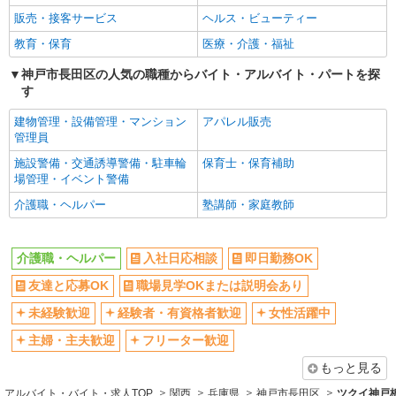
フリーター歓迎
学歴不問
販売・接客サービス
ヘルス・ビューティー
ブランクOK
ミドル（40代～）活躍中
教育・保育
医療・介護・福祉
エルダー（50代～）活躍中
昇給あり
神戸市長田区の人気の職種からバイト・アルバイト・パートを探
禁煙・分煙
バイク通勤OK
す
自転車通勤OK
残業ほぼなし
建物管理・設備管理・マンション
アパレル販売
副業・WワークOK
転勤なし
管理員
交通費支給
社会保険あり
施設警備・交通誘導警備・駐車輪
保育士・保育補助
場管理・イベント警備
産休・育休取得実績あり
各種手当（家族・役職・インセン
ティブなど）あり
介護職・ヘルパー
塾講師・家庭教師
研修制度あり
社員登用あり
資格取得支援制度あり
髪型・髪色自由
介護職・ヘルパー
入社日応相談
即日勤務OK
髭（ひげ）OK
ネイルOK
友達と応募OK
職場見学OKまたは説明会あり
同じ職種から求人を探す
未経験歓迎
経験者・有資格者歓迎
女性活躍中
主婦・主夫歓迎
フリーター歓迎
医療・介護・福祉
介護職・ヘルパー
もっと見る
アルバイト・バイト・求人TOP
関西
兵庫県
神戸市長田区
ツクイ神戸