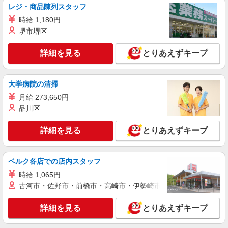
パート
レジ・商品陳列スタッフ
ケアプラザそよ風 ながた
時給 1,180円
デイサービス／介護職／パート
堺市堺区
時給1,168円〜1,231円 ※経験・能力・資格等
による 社会福祉士・介護福祉士 時給1,231円 その
詳細を見る
とりあえずキープ
他資格 時給1,168円
ケアプラザそよ風 ながた 兵庫県神戸市長田
区腕塚町6丁目1-31
大学病院の清掃
詳細を見る
キープ
月給 273,650円
品川区
正社員
グループホーム ソラストひばりが丘/2880000011-035
詳細を見る
とりあえずキープ
介護職員（ヘルパー）（施設兼務）
月給241,200円〜267,200円（経験・能力等に
よる）
ベルク各店での店内スタッフ
兵庫県神戸市長田区雲雀ヶ丘1-2-5 「ひばりが
時給 1,065円
丘」停留所から徒歩3分
古河市・佐野市・前橋市・高崎市・伊勢崎市・太田市・館林市・
詳細を見る
キープ
詳細を見る
とりあえずキープ
派遣社員