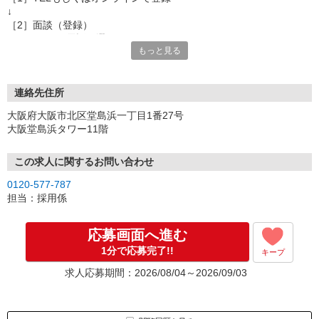
↓
［2］面談（登録）
オンラインor電話お選び頂けます
もっと見る
★所要時間：30分〜1時間
★ご希望や入社日の相談などお聞かせください
↓
［3］お仕事の紹介
連絡先住所
ご応募頂いたお仕事の詳しい説明
大阪府大阪市北区堂島浜一丁目1番27号
ご希望条件に合うお仕事があればその他のお仕事もご紹介
大阪堂島浜タワー11階
↓
［4］お仕事決定
就業にあたっての手続きを行います。
この求人に関するお問い合わせ
↓
0120-577-787
［5］お仕事スタート
担当：採用係
出勤初日は営業担当が同行するので
ご安心くださいね。
応募画面へ進む
1分で応募完了!!
キープ
※ご応募のタイミングによっては募集が終了している場合もござい
ます。予めご了承ください。
求人応募期間：2026/08/04～2026/09/03
お仕事番号（ES26-0613992）