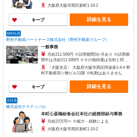
大阪府大阪市西区新町1-10-2
詳細を見る
キープ
契約社員
野村不動産パートナーズ株式会社（野村不動産グループ）
一般事務
月給211,500円 ※試用期間3か月あり ※試用期
間中は月給211,500円 ※その他待遇は当初と同
じ。 ※入社2年目から無期雇用転換が可能です。
〈大阪支店〉 大阪府大阪市西区阿波座1-4-4 野
村不動産四ツ橋ビル11階 ※転勤はありません
詳細を見る
キープ
正社員
株式会社テスティパル
本町心斎橋給食会社本社の総務部給与事務
月給23万円〜 ※能力・経験による
大阪府大阪市西区新町1-10-2