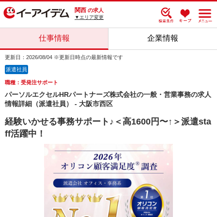
関西
の求人
▼エリア変更
仕事情報
企業情報
更新日：2026/08/04 ※更新日時点の最新情報です
派遣社員
職種：受発注サポート
パーソルエクセルHRパートナーズ株式会社の一般・営業事務の求人
情報詳細（派遣社員） - 大阪市西区
経験いかせる事務サポート♪＜高1600円〜↑＞派遣sta
ff活躍中！