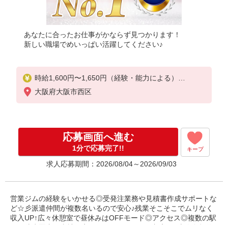
あなたに合ったお仕事がかならず見つかります！
新しい職場でめいっぱい活躍してください♪
時給1,600円〜1,650円（経験・能力による）
※当社規定あり
大阪府大阪市西区
応募画面へ進む
1分で応募完了!!
キープ
求人応募期間：2026/08/04～2026/09/03
営業ジムの経験をいかせる◎受発注業務や見積書作成サポートな
ど☆彡派遣仲間が複数名いるので安心♪残業そこそこでムリなく
収入UP↑広々休憩室で昼休みはOFFモード◎アクセス◎複数の駅
から徒歩圏内！当社限定☆パナソニック健保加入♪ご本人負担約4