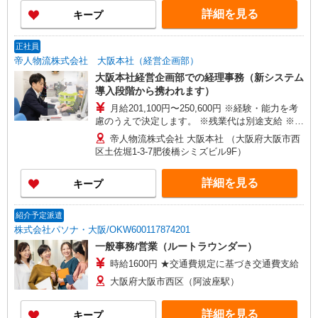
詳細を見る
キープ
正社員
帝人物流株式会社 大阪本社（経営企画部）
大阪本社経営企画部での経理事務（新システム
導入段階から携われます）
月給201,100円〜250,600円 ※経験・能力を考
慮のうえで決定します。 ※残業代は別途支給 ※各
種手当は別途支給 ※試用期間2ヵ月あり（同条
帝人物流株式会社 大阪本社 （大阪府大阪市西
件）
区土佐堀1-3-7肥後橋シミズビル9F）
詳細を見る
キープ
紹介予定派遣
株式会社パソナ・大阪/OKW600117874201
一般事務/営業（ルートラウンダー）
時給1600円 ★交通費規定に基づき交通費支給
大阪府大阪市西区（阿波座駅）
詳細を見る
キープ