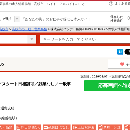
よくある
・営業事務の求人情報詳細 - 高砂市｜バイト・アルバイトのこと
保存した
0
リア選択
「あなたの街」のお仕事が探せる求人サイト
検索条件
高砂市
>
高砂市の一般・営業事務
> 株式会社パソナ・姫路/OKW6001163585の求人情報詳
85
キ
更新日：2026/08/07 ※更新日時点
／スタート日相談可／残業なし／一般事
応募画面へ進
交通費支給
本線曽根駅）
入・高額
即日勤務OK
残業ほぼなし
土日祝休み
禁煙・分煙