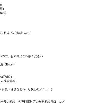
給
根駅）
憩60分
6ヶ月以上の可能性あり）
いの方、お気軽にご相談ください
（Excel）
休暇制度）
がん検診無料）
・育児・介護など140万以上のメニュー）
）
活全般の相談、各専門家対応の無料相談窓口 など