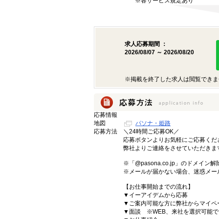
※各サービス規定あり
求人応募期間 ：
2026/08/07 ～ 2026/08/20
※掲載を終了した求人は閲覧できま
応募情報
地図
パソナ・姫路
応募方法
＼24時間ご応募OK／
応募ボタンよりお気軽にご応募く
弊社よりご連絡をさせていただきま
※「@pasona.co.jp」のドメイ
※メールが届かない場合、迷惑メー
【お仕事開始までの流れ】
▼イーアイデムから応募
▼ご案内可能な方に弊社からマイペ
▼面談 ※WEB、来社を選択可能で