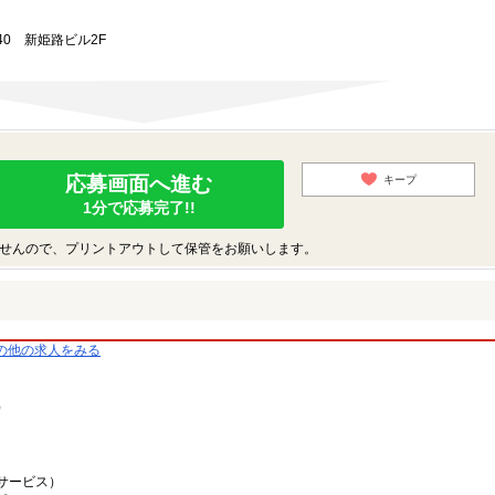
40 新姫路ビル2F
応募画面へ進む
キープ
1分で応募完了!!
せんので、プリントアウトして保管をお願いします。
の他の求人をみる
）
サービス）