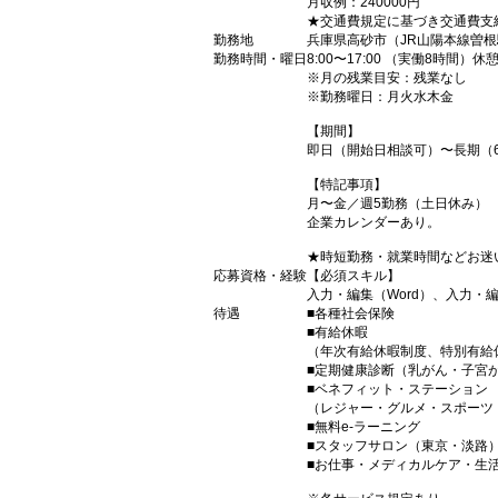
月収例：240000円
★交通費規定に基づき交通費支
勤務地
兵庫県高砂市（JR山陽本線曽
勤務時間・曜日
8:00〜17:00 （実働8時間）休
※月の残業目安：残業なし
※勤務曜日：月火水木金
【期間】
即日（開始日相談可）〜長期（
【特記事項】
月〜金／週5勤務（土日休み）
企業カレンダーあり。
★時短勤務・就業時間などお迷
応募資格・経験
【必須スキル】
入力・編集（Word）、入力・編集
待遇
■各種社会保険
■有給休暇
（年次有給休暇制度、特別有給
■定期健康診断（乳がん・子宮
■ベネフィット・ステーション
（レジャー・グルメ・スポーツ
■無料e-ラーニング
■スタッフサロン（東京・淡路
■お仕事・メディカルケア・生