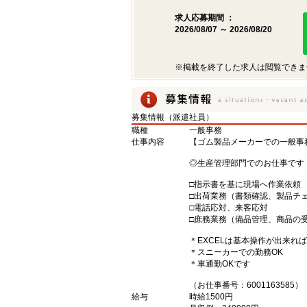
求人応募期間 ：
2026/08/07 ～ 2026/08/20
※掲載を終了した求人は閲覧できま
募集情報（派遣社員）
職種
一般事務
仕事内容
【ゴム製品メーカーでの一般事
◎生産管理部門でのお仕事です
□指示書を基に現場へ作業依頼
□出荷業務（書類確認、製品チ
□電話応対、来客応対
□庶務業務（備品管理、商品の
＊EXCELは基本操作が出来れば
＊スニーカーでの勤務OK
＊車通勤OKです
（お仕事番号：6001163585）
給与
時給1500円