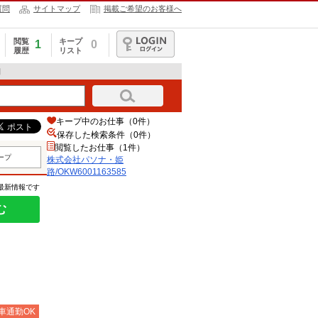
質問
サイトマップ
掲載ご希望のお客様へ
閲覧
キープ
1
0
履歴
リスト
ログイン
細
キープ中のお仕事（0件）
保存した検索条件（
0
件）
閲覧したお仕事（1件）
ープ
株式会社パソナ・姫
路/OKW6001163585
の最新情報です
む
車通勤OK