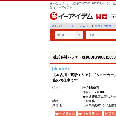
株式会社パソナ・姫路/OKW6001163585の一般
ならイーアイデム
エ
関西
アルバイト・バイト・求人TOP
>
関西
>
兵庫県
>
勤務地
職種
株式会社パソナ・姫路/OKW60011635
派遣社員
【加古川・高砂エリア】ゴムメーカー
務のお仕事です
給与
時給1500円
月収例：240000円
★交通費規定に基づき
職種
一般事務
勤務地
兵庫県高砂市（JR山陽
交通費支給
社会保険あり
高収