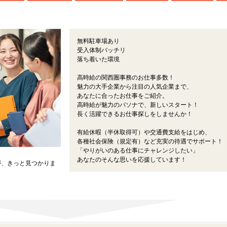
無料駐車場あり
受入体制バッチリ
落ち着いた環境
高時給の関西圏事務のお仕事多数！
魅力の大手企業から注目の人気企業まで、
あなたに合ったお仕事をご紹介。
高時給が魅力のパソナで、新しいスタート！
長く活躍できるお仕事探しをしませんか！
有給休暇（半休取得可）や交通費支給をはじめ、
各種社会保険（規定有）など充実の待遇でサポート！
「やりがいのある仕事にチャレンジしたい」
あなたのそんな思いを応援しています！
が、きっと見つかりま