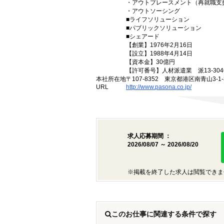
・アウトプレースメント（再就職支
・アウトソーシング
■ライフソリューション
■パブリックソリューション
■シェアード
【創業】1976年2月16日
【設立】1988年4月14日
【資本金】30億円
【許可番号】人材派遣業 派13-3046
本社所在地
〒107-8352 東京都港区南青山3-1-3
URL
http://www.pasona.co.jp/
求人応募期間 ：
2026/08/07 ～ 2026/08/20
※掲載を終了した求人は閲覧できま
このお仕事に関連する条件で探す