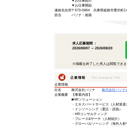
▼お仕事紹介
▼お仕事開始
連絡先住所
〒670-0964 兵庫県姫路市豊沢町1
担当
パソナ・姫路
求人応募期間 ：
2026/08/07 ～ 2026/08/20
※掲載を終了した求人は閲覧できま
企業情報
社名
株式会社パソナ
株式会社パソナ
企業概要
【事業内容】
■HRソリューション
・エキスパートサービス（人材派遣
・インソーシング（委託・請負）
・HRコンサルティング
・プレース&サーチ（人材紹介）
・グローバルソーシング（海外人材