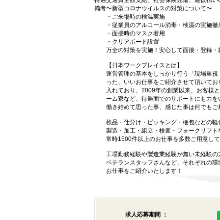
待遇
交通費全額支給、社会保険完備、週仮払いO
備考
〜新型コロナウイルスの対策について〜
・ご来場時の検温実施
・従業員のアルコール消毒・検温の実施徹
・面接時のマスク着用
・クリアボード設置
万全の対策を実施！安心して面接・登録・
【日本ワークプレイスとは】
運営管理の基本をしっかり行う「現場重視
った、いいお仕事をご紹介させて頂いてお
入れており、2009年の創業以来、お客
ーム寮など、待遇面でのサポートにも力を
働き始めて思った事、感じた事は何でもご
検品・仕分け・ピッキング・梱包などの軽
製造・加工・組立・検査・フォークリフト
常時1500件以上のお仕事を多数ご用意し
工場勤務経験や製造業経験が無い未経験の
ベテランスタッフさんなど、それぞれの環
お仕事をご紹介いたします！
求人応募期間 ：