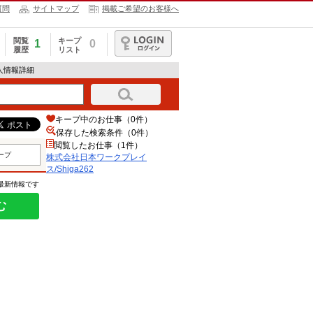
質問
サイトマップ
掲載ご希望のお客様へ
閲覧
キープ
1
0
履歴
リスト
ログイン
求人情報詳細
キープ中のお仕事（0件）
保存した検索条件（
0
件）
閲覧したお仕事（1件）
ープ
株式会社日本ワークプレイ
ス/Shiga262
の最新情報です
む