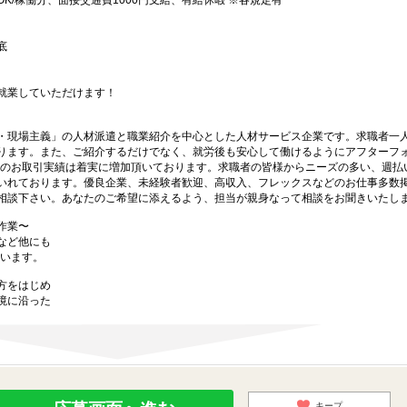
K/稼働分、面接交通費1000円支給、有給休暇 ※各規定有
底
就業していただけます！
・現場主義」の人材派遣と職業紹介を中心とした人材サービス企業です。求職者一
ります。また、ご紹介するだけでなく、就労後も安心して働けるようにアフターフ
様とのお取引実績は着実に増加頂いております。求職者の皆様からニーズの多い、週払
いれております。優良企業、未経験者歓迎、高収入、フレックスなどのお仕事多数
相談下さい。あなたのご希望に添えるよう、担当が親身なって相談をお聞きいたし
作業〜
など他にも
ています。
方をはじめ
境に沿った
キープ