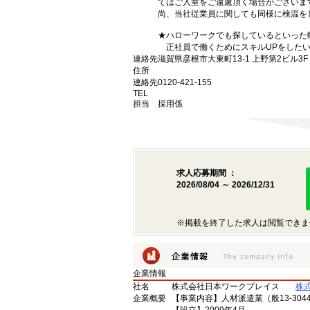
てはご入室をご遠慮頂く場合がございま
尚、当社従業員に関しても同様に検温を
★ハローワークでも探しているといった
正社員で働くためにスキルUPをしたい
連絡先
滋賀県彦根市大東町13-1 上野第2ビル3F
住所
連絡先
0120-421-155
TEL
担当
採用係
求人応募期間 ：
2026/08/04 ～ 2026/12/31
※掲載を終了した求人は閲覧できま
企業情報
社名
株式会社日本ワークプレイス
株
企業概要
【事業内容】人材派遣業（般13-3044