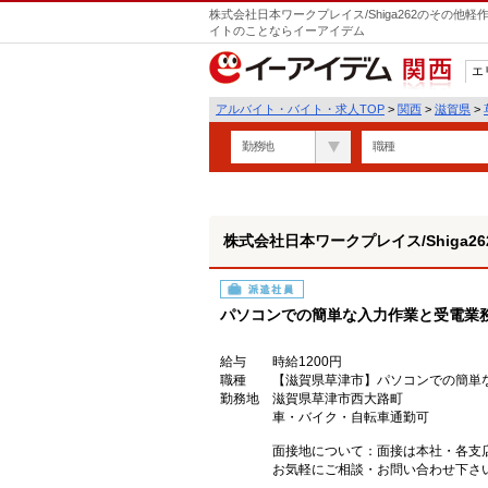
株式会社日本ワークプレイス/Shiga262のその他
イトのことならイーアイデム
エ
関西
アルバイト・バイト・求人TOP
>
関西
>
滋賀県
>
勤務地
職種
株式会社日本ワークプレイス/Shiga26
派遣社員
パソコンでの簡単な入力作業と受電業務/
給与
時給1200円
職種
【滋賀県草津市】パソコンでの簡単な入
勤務地
滋賀県草津市西大路町
車・バイク・自転車通勤可
面接地について：面接は本社・各支
お気軽にご相談・お問い合わせ下さ