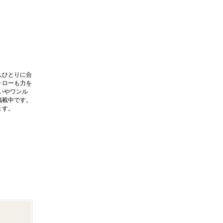
人ひとりに合
ォローも力を
いやワンル
掲載中です。
ます。