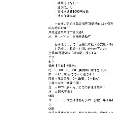
・残業ほぼなし！
・週仮払い可
・面接交通費1000円支給
・社会保険完備
※会社の定める就業場所(派遣先)および業
給与
時給1200円
勤務
滋賀県草津市西大路町
地
車・バイク・自転車通勤可
面接地について：面接は本社・各支店・事
お気軽にご相談・お問い合わせ下さい。
交通
JR琵琶湖線「草津駅」徒歩1分
アク
セス
勤務
【日勤】5勤2休
時
9：00〜18：00（実働8時間/休憩60分）
間・
※17：00まででも可能です！
曜日
※残業目安：0〜1h/日、0〜1h/月
応募
☆資格・経験不問！
資
☆18?45歳くらいまでの女性活躍中！
格・
☆10名募集！
経験
休
土・日、大型連休あり(GW・お盆・年末年
日・
休暇