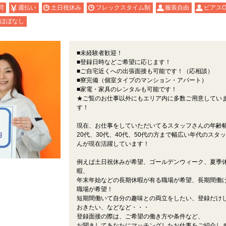
問
週払い
土日祝休み
フレックスタイム制
服装自由
ピアスO
ほぼなし
■未経験者歓迎！
■登録日時などご希望に応じます！
■ご自宅近くへの出張面接も可能です！（応相談）
■寮完備（個室タイプのマンション・アパート）
■家電・家具のレンタルも可能です！
★ご覧のお仕事以外にもエリア内に多数ご用意してい
す！
現在、お仕事をしていただいてるスタッフさんの年齢
20代、30代、40代、50代の方まで幅広い年代のスタ
んが現在活躍しています！
例えば土日祝休みが希望、ゴールデンウィーク、夏季
暇、
年末年始などの長期休暇が有る職場が希望、長期間働
職場が希望！
短期間働いて自分の趣味との両立をしたい、登録だけ
おきたい、などなど・・・
登録面接の際は、ご希望の働き方や条件など、
お聞きしてあなたにマッチングしたお仕事をご紹介し