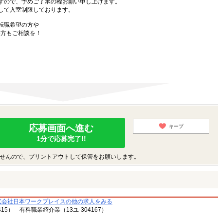
すので、予めご了承の程お願い申し上げます。
して入室制限しております。
転職希望の方や
方もご相談を！
応募画面へ進む
キープ
1分で応募完了!!
せんので、プリントアウトして保管をお願いします。
式会社日本ワークプレイスの他の求人をみる
15） 有料職業紹介業（13ユ-304167）