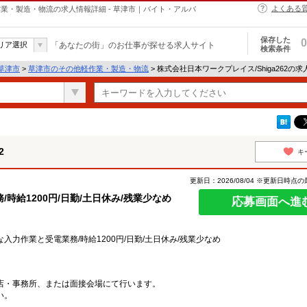
よくある
軽作業・製造・物流の求人情報詳細 - 草津市｜バイト・アルバ
保存した
0
リア選択
「あなたの街」のお仕事が探せる求人サイト
検索条件
草津市
>
草津市のその他軽作業・製造・物流
> 株式会社日本ワークプレイス/Shiga262の
2
キ
更新日：2026/08/04 ※更新日時点
時給1200円/日勤/土日休み/残業少なめ
応募画面へ進
力作業と受電業務/時給1200円/日勤/土日休み/残業少なめ
店・事務所、または面接会場にて行います。
い。