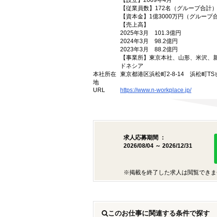
【設立】2009年4月
【従業員数】172名（グループ合計
【資本金】1億3000万円（グループ
【売上高】
2025年3月 101.3億円
2024年3月 98.2億円
2023年3月 88.2億円
【事業所】東京本社、山形、米沢、
ドネシア
本社所在
東京都港区浜松町2-8-14 浜松町TS
地
URL
https://www.n-workplace.jp/
求人応募期間 ：
2026/08/04 ～ 2026/12/31
※掲載を終了した求人は閲覧できま
このお仕事に関連する条件で探す