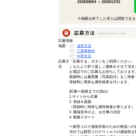
2026/08/04 ～ 2026/12/31
※掲載を終了した求人は閲覧できま
応募情報
地図
滋賀支店
三重事務所
中部支店
応募方
「応募する」ボタンをご利用ください。
法
こちらより折り返しご連絡をさせて頂き
お電話でのご応募もお待ちしております
面接時には履歴書（写真貼付）をご持参
登録時に簡単な適性検査を行います。
[応募〜面接までの流れ]
1.サイトから応募
2. 登録＆面接
（登録時に簡単な適性検査が有ります）
3. 職場見学の上、お仕事の決定
4. 勤務スタート
〜新型コロナ感染対策のための検温への
当社では新型コロナウィルスの感染防止