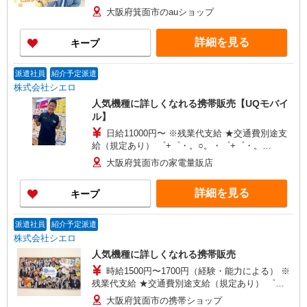
゜+゜・。○。・゜+゜・。○。・゜+゜ 入社祝い金
大阪府箕面市のauショップ
10万円支給(規定有) お友達を紹介頂くと, インセン
ティブ支給(規定有) ★月2回払い・週払い可能（規
詳細を見る
キープ
程有）★ ゜・。○。・゜+゜・。○。・゜+゜
派遣社員
紹介予定派遣
株式会社シエロ
人気機種に詳しくなれる携帯販売【UQモバイ
ル】
日給11000円〜 ※残業代支給 ★交通費別途支
給（規定あり） ゜+゜・。○。・゜+゜・。
○。・゜+゜ 入社祝い金10万円支給(規定有) お友達
大阪府箕面市の家電量販店
を紹介頂くと, インセンティブ支給(規定有) ★月2
回払い・週払い可能（規程有）★ ゜・。○。・゜
詳細を見る
キープ
+゜・。○。・゜+゜
派遣社員
紹介予定派遣
株式会社シエロ
人気機種に詳しくなれる携帯販売
時給1500円〜1700円（経験・能力による） ※
残業代支給 ★交通費別途支給（規定あり） ゜
+゜・。○。・゜+゜・。○。・゜+゜ 入社祝い金10
大阪府箕面市の携帯ショップ