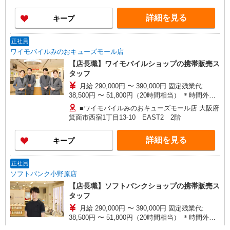
万円支給(規定有) お友達を紹介頂くと, インセンテ
ィブ支給(規定有) ★月2回払い・週払い可能（規程
詳細を見る
キープ
有）★ ゜・。○。・゜+゜・。○。・゜+゜
正社員
ワイモバイルみのおキューズモール店
【店長職】ワイモバイルショップの携帯販売ス
タッフ
月給 290,000円 〜 390,000円 固定残業代:
38,500円 〜 51,800円（20時間相当） ＊時間外手
当は時間外労働の有無にかかわらず、固定残業代
■ワイモバイルみのおキューズモール店 大阪府
として支給し、 相当時間を超える時間外労働は法
箕面市西宿1丁目13‐10 EAST2 2階
定通り追加で支給します。固定残業代の金額は月
給に応じ設定します 試用期間あり 2ヶ月 ※経験・
詳細を見る
キープ
能力による 【試用期間】月給 290000 円 〜
390000 円
正社員
ソフトバンク小野原店
【店長職】ソフトバンクショップの携帯販売ス
タッフ
月給 290,000円 〜 390,000円 固定残業代:
38,500円 〜 51,800円（20時間相当） ＊時間外手
当は時間外労働の有無にかかわらず、固定残業代