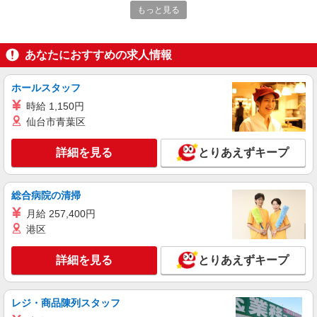
■ソフトバンク小野原店 大阪府 箕面市 小野原
として支給し、 相当時間を超える時間外労働は法
もっと見る
東3丁目 9‐34
定通り追加で支給します。固定残業代の金額は月
給に応じ設定します 試用期間あり 2ヶ月 ※経験・
詳細を見る
キープ
能力による 【試用期間】月給 290000 円 〜
あなたにおすすめの求人情報
390000 円
正社員
ホールスタッフ
ソフトバンクみのおキューズモール店
時給 1,150円
ソフトバンクショップの携帯販売スタッフ
仙台市青葉区
月給 222,000円 〜 390,000円 固定残業代:
29,500円 〜 51,800円（20時間相当） ＊時間外手
当は時間外労働の有無にかかわらず、固定残業代
詳細を見る
とりあえずキープ
■ソフトバンクみのおキューズモール店 大阪府
として支給し、 相当時間を超える時間外労働は法
箕面市西宿1-17-22 EAST2‐1F
定通り追加で支給します。固定残業代の金額は月
給に応じ設定します 試用期間あり 2ヶ月 ※経験・
総合病院の清掃
詳細を見る
キープ
能力による 【試用期間】月給 222000 円 〜
月給 257,400円
390000 円
港区
契約社員
ソフトバンク販売契約社員【箕面市エリア】
詳細を見る
とりあえずキープ
家電量販店内の携帯販売スタッフ
月給 271,340円 〜 271,340円 試用期間なし ※
経験・能力による 【試用期間】時給 0 円 〜 0 円
レジ・商品陳列スタッフ
■ソフトバンク販売契約社員【箕面市エリア】