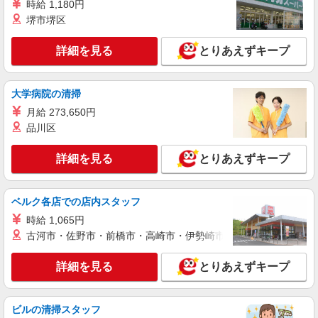
時給 1,180円
大阪府箕面市
堺市堺区
詳細を見る
キープ
詳細を見る
とりあえずキープ
正社員
ソフトバンク小野原店
大学病院の清掃
ソフトバンクショップの携帯販売スタッフ
月給 273,650円
月給 222,000円 〜 390,000円 固定残業代:
品川区
29,500円 〜 51,800円（20時間相当） ＊時間外手
当は時間外労働の有無にかかわらず、固定残業代
■ソフトバンク小野原店 大阪府 箕面市 小野原
として支給し、 相当時間を超える時間外労働は法
詳細を見る
とりあえずキープ
東3丁目 9‐34
定通り追加で支給します。固定残業代の金額は月
給に応じ設定します 試用期間あり 2ヶ月 ※経験・
詳細を見る
キープ
能力による 【試用期間】月給 222000 円 〜
ベルク各店での店内スタッフ
390000 円
時給 1,065円
正社員
古河市・佐野市・前橋市・高崎市・伊勢崎市・太田市・館林市・
ソフトバンクみのおキューズモール店
【店長職】ソフトバンクショップの携帯販売ス
詳細を見る
とりあえずキープ
タッフ
月給 290,000円 〜 390,000円 固定残業代:
38,500円 〜 51,800円（20時間相当） ＊時間外手
ビルの清掃スタッフ
当は時間外労働の有無にかかわらず、固定残業代
■ソフトバンクみのおキューズモール店 大阪府