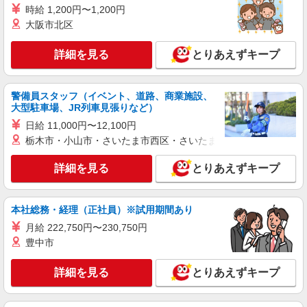
として支給し、 相当時間を超える時間外労働は法
時給 1,200円〜1,200円
箕面市西宿1-17-22 EAST2‐1F
定通り追加で支給します。固定残業代の金額は月
大阪市北区
給に応じ設定します 試用期間あり 2ヶ月 ※経験・
詳細を見る
キープ
能力による 【試用期間】月給 290000 円 〜
詳細を見る
とりあえずキープ
390000 円
正社員
ワイモバイルみのおキューズモール店
警備員スタッフ（イベント、道路、商業施設、
ワイモバイルショップの携帯販売スタッフ
大型駐車場、JR列車見張りなど）
月給 222,000円 〜 390,000円 固定残業代:
日給 11,000円〜12,100円
29,500円 〜 51,800円（20時間相当） ＊時間外手
栃木市・小山市・さいたま市西区・さいたま市岩槻区・久喜市・
当は時間外労働の有無にかかわらず、固定残業代
■ワイモバイルみのおキューズモール店 大阪府
として支給し、 相当時間を超える時間外労働は法
箕面市西宿1丁目13‐10 EAST2 2階
詳細を見る
とりあえずキープ
定通り追加で支給します。固定残業代の金額は月
給に応じ設定します 試用期間あり 2ヶ月 ※経験・
詳細を見る
キープ
能力による 【試用期間】月給 222000 円 〜
390000 円
本社総務・経理（正社員）※試用期間あり
正社員
月給 222,750円〜230,750円
株式会社関西ケーズデンキ
豊中市
2027 新卒採用 総合職
【大卒】基本給246,900円〜 【短大・専門卒】
詳細を見る
とりあえずキープ
基本給226,800円〜 ※2026年4月実績 ＊使用期
間 3ヵ月（待遇に変更なし） ＊各種手当 役職、
ケーズデンキ 箕面店 ◆大阪府箕面市石丸1-3-