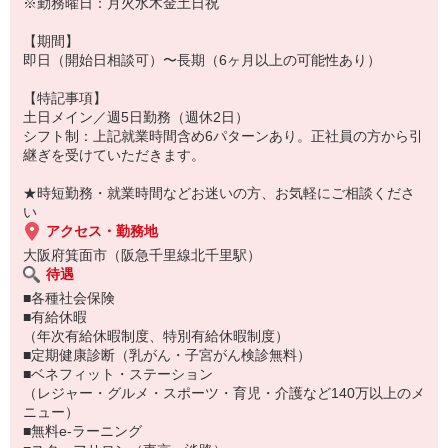
・店内の清掃・片付けなど
※勤務曜日：月火水木金土日祝
（お仕事番号：6001163036）
【期間】
即日（開始日相談可）〜長期（6ヶ月以上の可能性あり）
【特記事項】
土日メイン／週5日勤務（週休2日）
シフト制：上記就業時間含め6パターンあり。正社員の方から引
継ぎを受けていただきます。
★時短勤務・就業時間などお迷いの方、お気軽にご相談くださ
い
アクセス・勤務地
大阪府箕面市（阪急千里線北千里駅）
待遇
■各種社会保険
■有給休暇
（年次有給休暇制度、特別有給休暇制度）
■定期健康診断（乳がん・子宮がん検診無料）
■ベネフィット・ステーション
（レジャー・グルメ・スポーツ・育児・介護など140万以上のメ
ニュー）
■無料e-ラーニング