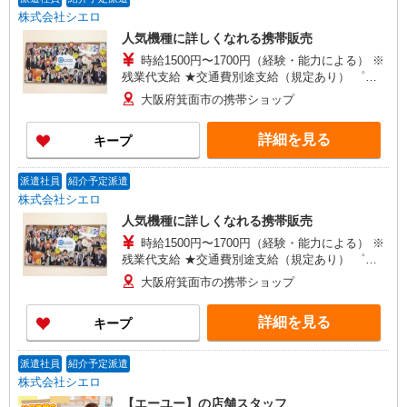
株式会社シエロ
人気機種に詳しくなれる携帯販売
時給1500円〜1700円（経験・能力による） ※
残業代支給 ★交通費別途支給（規定あり） ゜
+゜・。○。・゜+゜・。○。・゜+゜ 入社祝い金10
大阪府箕面市の携帯ショップ
万円支給(規定有) お友達を紹介頂くと, インセンテ
ィブ支給(規定有) ★月2回払い・週払い可能（規程
詳細を見る
キープ
有）★ ゜・。○。・゜+゜・。○。・゜+゜
派遣社員
紹介予定派遣
株式会社シエロ
人気機種に詳しくなれる携帯販売
時給1500円〜1700円（経験・能力による） ※
残業代支給 ★交通費別途支給（規定あり） ゜
+゜・。○。・゜+゜・。○。・゜+゜ 入社祝い金10
大阪府箕面市の携帯ショップ
万円支給(規定有) お友達を紹介頂くと, インセンテ
ィブ支給(規定有) ★月2回払い・週払い可能（規程
詳細を見る
キープ
有）★ ゜・。○。・゜+゜・。○。・゜+゜
派遣社員
紹介予定派遣
株式会社シエロ
【エーユー】の店舗スタッフ