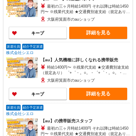
最初の三ヶ月時給1400円 それ以降は時給1450
円〜 ※残業代支給 ★交通費別途支給（規定あり）
゜+゜・。○。・゜+゜・。○。・゜+゜ 入社祝い金
大阪府箕面市のauショップ
10万円支給(規定有) お友達を紹介頂くと, インセン
ティブ支給(規定有) ★月2回払い・週払い可能（規
詳細を見る
キープ
程有）★ ゜・。○。・゜+゜・。○。・゜+゜
派遣社員
紹介予定派遣
株式会社シエロ
【au】人気機種に詳しくなれる携帯販売
時給1400円〜 ※残業代支給 ★交通費別途支給
（規定あり） ゜+゜・。○。・゜+゜・。○。・゜
+゜ 入社祝い金10万円支給(規定有) お友達を紹介
大阪府箕面市のauショップ
頂くと, インセンティブ支給(規定有) ★月2回払
い・週払い可能（規程有）★ ゜・。○。・゜
詳細を見る
キープ
+゜・。○。・゜+゜
派遣社員
紹介予定派遣
株式会社シエロ
【au】の携帯販売スタッフ
最初の三ヶ月時給1400円 それ以降は時給1450
円〜 ※残業代支給 ★交通費別途支給（規定あり）