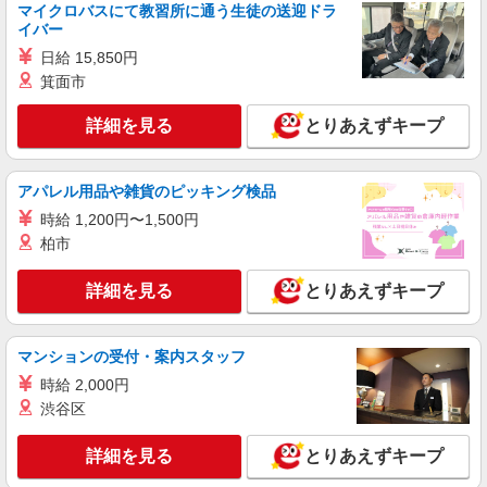
通勤、時間外、家族、目標達成、資格 など
6 ＊入社時の人員状況により、近隣の他店舗へ配
マイクロバスにて教習所に通う生徒の送迎ドラ
属される可能性があります。 ＊入社数年後は、関
イバー
西2府4県［大阪府・京都府・兵庫県・奈良県・和
詳細を見る
日給 15,850円
キープ
歌山県・滋賀県］および福井県での転居を伴う転
箕面市
勤があります。（引越し代は会社実費負担※規定
あり） ＊社宅制度あり（業務都合による転勤が発
正社員
詳細を見る
とりあえずキープ
生した場合、ご希望の会社契約物件に入居できま
株式会社関西ケーズデンキ【キャリア採用】
す。）
総合職 販売スタッフ
【大卒】基本給246,900円〜 【短大・専門卒】
アパレル用品や雑貨のピッキング検品
基本給226,800円〜 【高卒】基本給212,600円〜
時給 1,200円〜1,500円
＊使用期間 3ヵ月（待遇に変更なし） ・各種手
ケーズデンキ 箕面店 ◆大阪府箕面市石丸1-3-
当 役職、通勤、時間外、家族、目標達成、拡売、
柏市
6 ＊入社時の人員状況により、近隣の他店舗へ配
資格 など
属される可能性があります。 ＊入社数年後は、関
西2府4県［大阪府・京都府・兵庫県・奈良県・和
詳細を見る
とりあえずキープ
詳細を見る
キープ
歌山県・滋賀県］および福井県での転居を伴う転
勤があります。（引越し代は会社実費負担※規定
あり） ＊社宅制度あり（業務都合による転勤が発
アルバイト
パート
マンションの受付・案内スタッフ
生した場合、ご希望の会社契約物件に入居できま
ケーズデンキ 箕面店
す。）
時給 2,000円
携帯販売スタッフ／ロングパートナー
渋谷区
【平 日】時給1580円 【土日祝】時給1680円
〜スタート時の時給です〜 ★嬉しいボーナス・賞
詳細を見る
とりあえずキープ
与あり！ ★昇給・昇格制度あり（年1回） ★交通
ケーズデンキ 箕面店 ◆大阪府箕面市石丸1-3-
費規定支給（月5万円まで）
6 ☆車通勤OK・バイク通勤OK！（当社規定あ