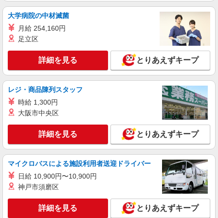
り）
大学病院の中材滅菌
詳細を見る
キープ
月給 254,160円
足立区
アルバイト
パート
ケーズデンキ 箕面店
詳細を見る
とりあえずキープ
携帯販売スタッフ（短時間）
【平日17時まで】時給1580円 【平日17時以
降・土日祝】時給1680円 〜スタート時の時給で
レジ・商品陳列スタッフ
す〜 ★昇給・昇格制度（年1回）／賞与あり ※
ケーズデンキ 箕面店 ◆大阪府箕面市石丸1-3-
時給 1,300円
当社規定による
6 ☆車通勤OK・バイク通勤OK！（当社規定あ
大阪市中央区
り）
詳細を見る
キープ
詳細を見る
とりあえずキープ
マイクロバスによる施設利用者送迎ドライバー
日給 10,900円〜10,900円
神戸市須磨区
詳細を見る
とりあえずキープ