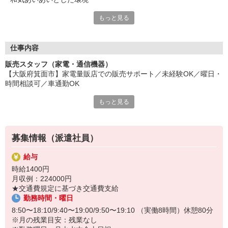
もっと見る
高時給の関西圏事務のお仕事多数！
魅力の大手企業から注目の人気企業まで、
あなたに合ったお仕事をご紹介。
高時給が魅力のパソナで、新しいスタート！
仕事内容
長く活躍できるお仕事探しをしませんか！
販売スタッフ（家電・通信機器）
【大阪府箕面市】家電量販店での販売サポート／未経験OK／曜日・
有給休暇（半休取得可）や交通費支給をはじめ、
時間相談可／車通勤OK
各種社会保険（規定有）など充実の待遇でサポート！
「やりがいのある仕事にチャレンジしたい」
もっと見る
未経験からはじめる家電量販店のお仕事！
あなたのそんな思いを応援しています！
レジ・商品補充などカンタン作業中心の販売サポート♪
＜おすすめポイント＞
募集情報（派遣社員）
・職種・業界未経験OK
・20代〜50代の幅広い年代が活躍中
給与
・残業は一切ありません
時給1400円
月収例：224000円
＜お仕事内容＞
★交通費規定に基づき交通費支給
・レジ対応（商品のお会計、ポイントカード対応など）
勤務時間・曜日
・商品補充・陳列（売り場に商品を並べる、補充する作業）
・お客様への簡単なご案内（売り場案内や簡単な商品のご説明）
8:50〜18:10/9:40〜19:00/9:50〜19:10 （実働8時間）休憩80分
・電話応対（店舗への問い合わせの一次対応）
※月の残業目安：残業なし