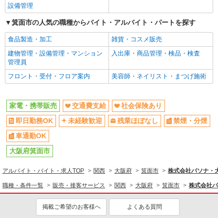
設備管理
箕面市の人気の職種からバイト・アルバイト・パートを探す
食品製造・加工
雑貨・コスメ販売
建物管理・設備管理・マンション
入出庫・商品管理・検品・検査
管理員
フロント・受付・フロア案内
美容師・ネイリスト・まつげ施術
家電・携帯販売
交通費支給
社会保険あり
即日勤務OK
未経験歓迎
残業ほぼなし
禁煙・分煙
車通勤OK
大阪府箕面市
アルバイト・バイト・求人TOP
関西
大阪府
箕面市
株式会社パソナ・大阪
職種・条件一覧
販売・接客サービス
関西
大阪府
箕面市
株式会社パソ
掲載ご希望のお客様へ
よくある質問