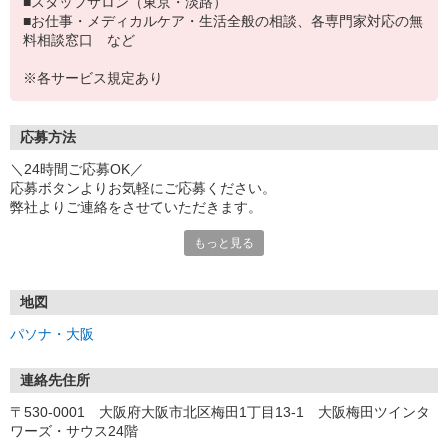
■スタッフサロン（東京・淡路）
■お仕事・メディカルケア・生活全般の相談、各専門家対応の無
料相談窓口 など
※各サービス規定あり
応募方法
＼24時間ご応募OK／
応募ボタンよりお気軽にご応募ください。
弊社よりご連絡をさせていただきます。
もっと見る
※「@pasona.co.jp」のドメイン解除をお願いいたします。
※メールが届かない場合、迷惑メールフォルダもご確認ください。
【お仕事開始までの流れ】
地図
▼イーアイデムから応募
パソナ・大阪
▼ご案内可能な方に弊社からマイページ作成（プロフィール入力）
のご連絡
▼面談 ※WEB、来社を選択可能です
連絡先住所
▼お仕事紹介
〒530-0001 大阪府大阪市北区梅田1丁目13-1 大阪梅田ツインタ
▼お仕事開始
ワーズ・サウス24階