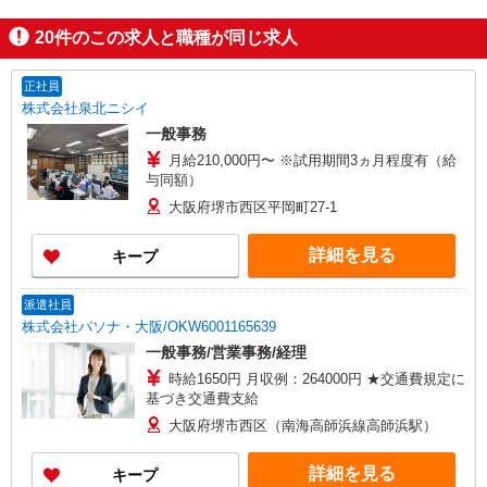
20
件のこの求人と職種が同じ求人
正社員
株式会社泉北ニシイ
一般事務
月給210,000円〜 ※試用期間3ヵ月程度有（給
与同額）
大阪府堺市西区平岡町27-1
詳細を見る
キープ
派遣社員
株式会社パソナ・大阪/OKW6001165639
一般事務/営業事務/経理
時給1650円 月収例：264000円 ★交通費規定に
基づき交通費支給
大阪府堺市西区（南海高師浜線高師浜駅）
詳細を見る
キープ