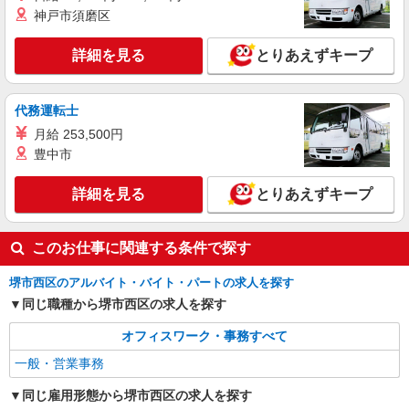
神戸市須磨区
後以下の手当加算 手当：仕事給：0〜5
大阪府堺市西区築港新町 ※バス下車目の前で
万円・調整給：0〜4万円・皆勤手当：基本給3/23
す ※南海本線 石津川駅 バス乗車
賞与：年2回 賞与金額1万円〜18万円
詳細を見る
とりあえずキープ
昨年実績 昇給：年1回 昨年実績1万円
詳細を見る
キープ
交通費：実費支給上限5万円
代務運転士
月給 253,500円
豊中市
詳細を見る
とりあえずキープ
このお仕事に関連する条件で探す
堺市西区のアルバイト・バイト・パートの求人を探す
同じ職種から堺市西区の求人を探す
オフィスワーク・事務すべて
一般・営業事務
同じ雇用形態から堺市西区の求人を探す