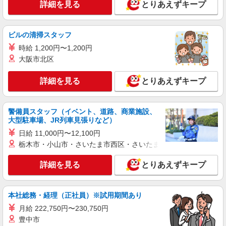
詳細を見る
とりあえずキープ
派遣社員
株式会社日本ワークプレイス関西/724
一般事務
ビルの清掃スタッフ
時給1,600円 月収例： 1600円×7時間50分＝
時給 1,200円〜1,200円
12,533円×20日＝25万666円 別途 交通費全額支
大阪市北区
給
大阪府堺市西区石津西町
詳細を見る
とりあえずキープ
詳細を見る
キープ
派遣社員
警備員スタッフ（イベント、道路、商業施設、
株式会社日本ワークプレイス関西/723
大型駐車場、JR列車見張りなど）
入出荷補助作業、事務作業
日給 11,000円〜12,100円
時給1,600円 月収例： 1600円×7時間50分＝
栃木市・小山市・さいたま市西区・さいたま市岩槻区・久喜市・
12,528円×20日＝25万560円 別途 交通費全額支
給
詳細を見る
大阪府堺市西区石津西町
とりあえずキープ
詳細を見る
キープ
本社総務・経理（正社員）※試用期間あり
月給 222,750円〜230,750円
アルバイト
パート
豊中市
株式会社フル・エフォート