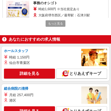
事務のオシゴト
時給1,600円 ※当社規定あり
大阪府堺市西区／最寄駅：石津川駅
もっと見る
詳細を見る
キープ
派遣社員
あなたにおすすめの求人情報
パーソルエクセルHRパートナーズ株式会社
事務のオシゴト
ホールスタッフ
時給1,600円 ※当社規定あり
時給 1,150円
大阪府堺市西区／最寄駅：石津川駅
仙台市青葉区
詳細を見る
キープ
詳細を見る
とりあえずキープ
派遣社員
総合病院の清掃
パーソルエクセルHRパートナーズ株式会社
事務のオシゴト
月給 257,400円
港区
時給1,600円 ※当社規定あり
大阪府堺市西区／最寄駅：石津川駅