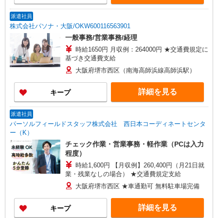
派遣社員
株式会社パソナ・大阪/OKW600116563901
一般事務/営業事務/経理
時給1650円 月収例：264000円 ★交通費規定に
基づき交通費支給
大阪府堺市西区（南海高師浜線高師浜駅）
詳細を見る
キープ
派遣社員
パーソルフィールドスタッフ株式会社 西日本コーディネートセンタ
ー（K）
チェック作業・営業事務・軽作業（PCは入力
程度）
時給1,600円 【月収例】260,400円（月21日就
業・残業なしの場合） ★交通費規定支給
大阪府堺市西区 ★車通勤可 無料駐車場完備
詳細を見る
キープ