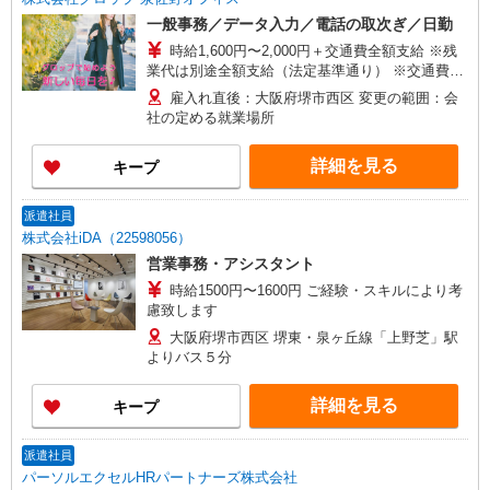
一般事務／データ入力／電話の取次ぎ／日勤
時給1,600円〜2,000円＋交通費全額支給 ※残
業代は別途全額支給（法定基準通り） ※交通費支
給規定あり ※給与の希望日払い制度あり ※退職金
雇入れ直後：大阪府堺市西区 変更の範囲：会
制度あり（規定あり） ＜月収例＞＊月22日勤務の
社の定める就業場所
場合 時給1,600円×8時間×22日⇒281,600円＋残業
代＋交通費
詳細を見る
キープ
派遣社員
株式会社iDA（22598056）
営業事務・アシスタント
時給1500円〜1600円 ご経験・スキルにより考
慮致します
大阪府堺市西区 堺東・泉ヶ丘線「上野芝」駅
よりバス５分
詳細を見る
キープ
派遣社員
パーソルエクセルHRパートナーズ株式会社