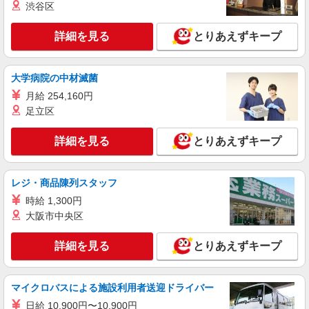
渋谷区
通費支給）
大阪府堺市西区 ※勤務地は多数ございます。
詳細を見る
お気軽にご相談ください♪
とりあえずキープ
詳細を見る
キープ
大学病院の中材滅菌
月給 254,160円
派遣社員
足立区
株式会社ケイエムシー
事務スタッフ（データ入力・伝票処理など）
詳細を見る
とりあえずキープ
時給1,200円〜1,500円 ★稼働分前払いOK ※日
払いOK
大阪府堺市西区鳳東町 ※車・バイク・自転車
レジ・商品陳列スタッフ
通勤OK マイカー通勤の場合ご自身で駐車場を
契約いただく必要があります。 （近隣パーキン
時給 1,300円
グ最大600円）
大阪市中央区
詳細を見る
キープ
詳細を見る
とりあえずキープ
正社員
今井明飾株式会社
一般事務・総務事務
マイクロバスによる施設利用者送迎ドライバー
月給：18万円〜27万円（試用期間：3ヶ月〜6
日給 10,900円〜10,900円
ヶ月） ※試用期間3ヶ月は基本給のみ支給本採用