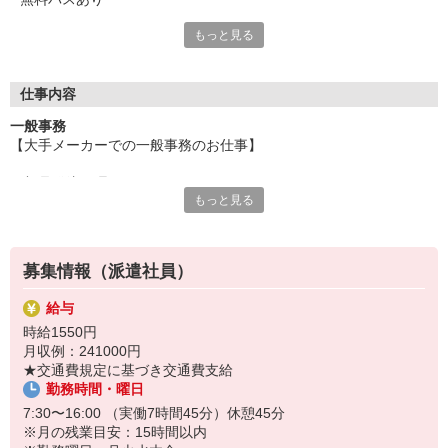
もっと見る
高時給の関西圏事務のお仕事多数！
魅力の大手企業から注目の人気企業まで、
あなたに合ったお仕事をご紹介。
高時給が魅力のパソナで、新しいスタート！
仕事内容
長く活躍できるお仕事探しをしませんか！
一般事務
【大手メーカーでの一般事務のお仕事】
有給休暇（半休取得可）や交通費支給をはじめ、
各種社会保険（規定有）など充実の待遇でサポート！
・部品発注処理
「やりがいのある仕事にチャレンジしたい」
もっと見る
・マスター登録
あなたのそんな思いを応援しています！
・請求書支払い
・データ集計
募集情報（派遣社員）
＜お仕事ポイント＞
・一般事務のご経験があればOK♪
給与
・食堂あり（一食700円くらいで利用OK）
時給1550円
・石津川駅から無料の社バスが運行中♪
月収例：241000円
半年後から車通勤OK！
★交通費規定に基づき交通費支給
・開始日相談OK！
勤務時間・曜日
（お仕事番号：600116258601）
7:30〜16:00 （実働7時間45分）休憩45分
※月の残業目安：15時間以内