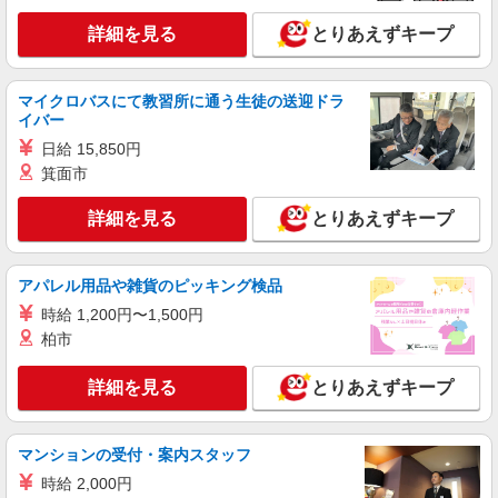
【日払い、週払いOK！!】電話対応、パソコン
詳細を見る
入力等の総務事務業務
とりあえずキープ
時給1500円
大阪府堺市西区鳳西町1丁目
マイクロバスにて教習所に通う生徒の送迎ドラ
イバー
詳細を見る
キープ
日給 15,850円
箕面市
派遣社員
人材プロオフィス株式会社
詳細を見る
とりあえずキープ
工場での総務事務
時給1,500円〜 ◆月収例）258,750円 (1,500円
×8h×20日+残業10h) ＜参考＞ 割増賃金(時給+割
アパレル用品や雑貨のピッキング検品
増) ・残業時：1,875円
大阪府堺市西区築港新町2丁6-1
時給 1,200円〜1,500円
柏市
詳細を見る
キープ
詳細を見る
とりあえずキープ
派遣社員
株式会社パソナ・大阪/OKWts6
マンションの受付・案内スタッフ
一般事務/データ入力
時給 2,000円
時給1400円〜1650円 （交通費規定に基づき交