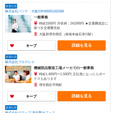
派遣社員
株式会社パソナ・大阪/OKW6001162586
一般事務
時給1550円 月収例：241000円 ★交通費規定に
基づき交通費支給
大阪府堺市西区（南海本線石津川駅）
詳細を見る
キープ
派遣社員
株式会社プログレス
機械部品製造工場メーカでの一般事務
時給1,400円〜1,500円 正社員になったらボー
ナスもあります
堺市西区平岡町
詳細を見る
キープ
派遣社員
株式会社グロップ 泉佐野オフィス