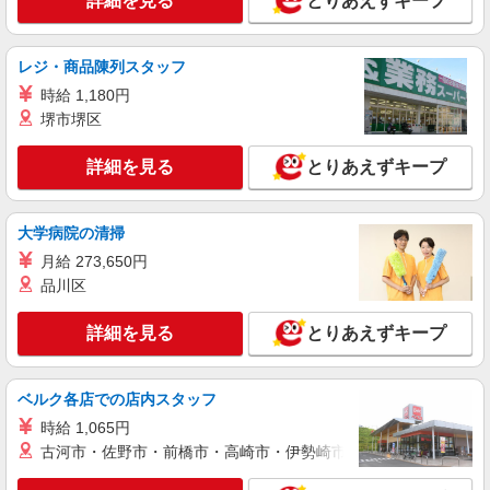
詳細を見る
とりあえずキープ
詳細を見る
キープ
レジ・商品陳列スタッフ
派遣社員
時給 1,180円
パーソルエクセルHRパートナーズ株式会社
堺市堺区
事務のオシゴト
時給1,600円 ※当社規定あり
詳細を見る
とりあえずキープ
大阪府堺市西区／最寄駅：石津川駅
大学病院の清掃
詳細を見る
キープ
月給 273,650円
品川区
派遣社員
株式会社日本ワークプレイス関西/760
詳細を見る
CADオペレーター、事務作業
とりあえずキープ
時給1,800円 月収例： 1800円×7時間45分＝
13,950円×20日＝27万9,000円 別途 交通費全額支
ベルク各店での店内スタッフ
給
大阪府堺市西区鳳南町
時給 1,065円
古河市・佐野市・前橋市・高崎市・伊勢崎市・太田市・館林市・
詳細を見る
キープ