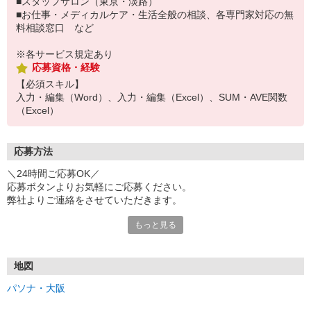
■スタッフサロン（東京・淡路）
■お仕事・メディカルケア・生活全般の相談、各専門家対応の無
料相談窓口 など
※各サービス規定あり
応募資格・経験
【必須スキル】
入力・編集（Word）、入力・編集（Excel）、SUM・AVE関数
（Excel）
応募方法
＼24時間ご応募OK／
応募ボタンよりお気軽にご応募ください。
弊社よりご連絡をさせていただきます。
もっと見る
※「@pasona.co.jp」のドメイン解除をお願いいたします。
※メールが届かない場合、迷惑メールフォルダもご確認ください。
【お仕事開始までの流れ】
地図
▼イーアイデムから応募
パソナ・大阪
▼ご案内可能な方に弊社からマイページ作成（プロフィール入力）
のご連絡