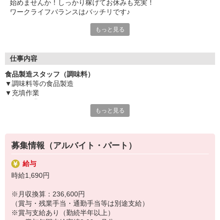
始めませんか！しっかり稼げてお休みも充実！
ワークライフバランスはバッチリです♪
もっと見る
業績好調＆業務拡大につき、
＼＼【食品製造スタッフ】大量大募集☆／／
手がけていただく食品は
仕事内容
さまざまな料理をグンと美味しくする人気の調味料♪
食品製造スタッフ（調味料）
周囲には面倒見の良い気さくな先輩がおり、
▼調味料等の食品製造
新人さんへのフォロー体制もバッチリ☆
▼充填作業
未経験の方にも丁寧にお教えしますので、
▼梱包作業
安心してご応募ください。
もっと見る
▼製造機器の洗浄
▼その他、製造に関する軽作業
勤務は5:00〜21:00の間で実働7時間。
年間賞与を含めての時給は2,125円程度♪
お任せしたいのは【調味料の製造】業務です。
来年1月からの時給アップ（160円）も確定しています！
募集情報（アルバイト・パート）
当社自慢の商品の数々を一緒に造ってください。
嬉しい高時給のフルタイム勤務で
働いた分だけしっかり稼げますよ。
給与
具体的には
時給1,690円
充填や梱包作業、製造機器の洗浄作業、
土日祝日休みで夏期、年末年始の休暇のほか
そのほか食品製造に関わる軽作業をお願いします。
有給休暇も取れます。
※月収換算：236,600円
フォークリフト免許をお持ちの方は
やりがいを持って働ける環境で
（賞与・残業手当・通勤手当等は別途支給）
優遇させていただきますよ。
仲間と一緒に新生活をはじめましょう！
※賞与支給あり（勤続半年以上）