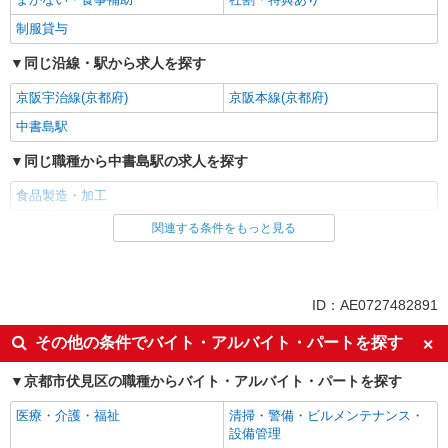
制服貸与
同じ沿線・駅から求人を探す
京阪宇治線(京都府)
京阪本線(京都府)
中書島駅
同じ職種から中書島駅の求人を探す
食品製造・加工
関連する条件をもっと見る
同じ雇用形態から中書島駅の求人を探す
アルバイト
パート
同じ特徴から中書島駅の求人を探す
ID：AE0727482891
入社日応相談
未経験歓迎
その他の条件でバイト・アルバイト・パートを探す
経験者・有資格者歓迎
女性活躍中
京都市伏見区の職種からバイト・アルバイト・パートを探す
学歴不問
ブランクOK
医療・介護・福祉
清掃・警備・ビルメンテナンス・
ミドル（40代～）活躍中
エルダー（50代～）活躍中
設備管理