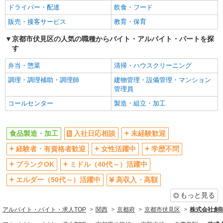
高収入・高額
ボーナス・賞与あり
ドライバー・配達
飲食・フード
完全週休2日制
土日祝休み
販売・接客サービス
教育・保育
10時～勤務OK
16時前退社OK
京都市伏見区の人気の職種からバイト・アルバイト・パートを探
フルタイム歓迎
早朝
す
朝
昼
弁当・惣菜
清掃・ハウスクリーニング
夕方
夜
調理・調理補助・調理師
建物管理・設備管理・マンション
禁煙・分煙
車通勤OK
管理員
バイク通勤OK
自転車通勤OK
コールセンター
製造・組立・加工
残業少なめ（月20h未満）
転勤なし
交通費支給
社会保険あり
食品製造・加工
入社日応相談
未経験歓迎
まかない・食事補助
社割・特典あり
経験者・有資格者歓迎
女性活躍中
学歴不問
制服貸与
ブランクOK
ミドル（40代～）活躍中
同じ職種から求人を探す
エルダー（50代～）活躍中
高収入・高額
軽作業・製造・物流
もっと見る
アルバイト・バイト・求人TOP
関西
京都府
京都市伏見区
株式会社創
同じ特徴から求人を探す