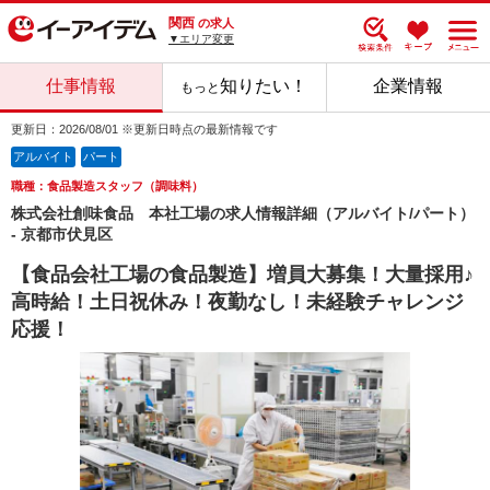
関西
の求人
▼エリア変更
仕事情報
知りたい！
企業情報
もっと
更新日：2026/08/01 ※更新日時点の最新情報です
アルバイト
パート
職種：食品製造スタッフ（調味料）
株式会社創味食品 本社工場の求人情報詳細（アルバイト/パート）
- 京都市伏見区
【食品会社工場の食品製造】増員大募集！大量採用♪
高時給！土日祝休み！夜勤なし！未経験チャレンジ
応援！