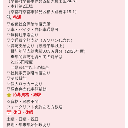
（京都府京都市伏見区横大路芝生24-3）
・本社第2工場
（京都府京都市伏見区横大路橋本15-1）
待遇
▽各種社会保険制度完備
▽車・バイク・自転車通勤可
▽無料駐車場あり
▽交通費全額支給（ガソリン代含む）
▽賞与支給あり（勤続半年以上）
賞与年間支給実績3.09ヵ月分（2025年度）
※年間賞与を含めての時給は
2,125円程度
⇒勤続1年以上の場合
▽社員販売割引制度あり
▽制服貸与
▽個人ロッカーあり
▽昼食弁当代半額補助
応募資格・経験
☆資格・経験不問
フォークリフト免許ある方歓迎
休日・休暇
土曜・日曜・祝日
夏期・年末年始休暇あり