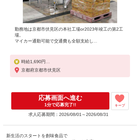
勤務地は京都市伏見区の本社工場or2023年竣工の第2工
場。
マイカー通勤可能で交通費も全額支給し...
時給1,690円
京都府京都市伏見区
※月収換算：236,600円
（賞与・残業手当・通勤手当等は別途支給）
※賞与支給あり（勤続半年以上）
⇒賞与年間支給実績3.09ヵ月分
応募画面へ進む
（2025年度）
※年間賞与を含めての時給は
1分で応募完了!!
キープ
2,125円程度
求人応募期間：2026/08/01～2026/08/31
※残業月10〜20時間程度あり
※試用期間1ヵ月あり（同条件）
※現在お勤めの方は面接日時・勤務開始日
新生活のスタートを創味食品で
などご相談に応じます。