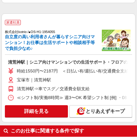
他資格 時給1,231円 ※一律処遇改善加算含む 〇時
エイジフリーハウス宝塚中山 兵庫県宝塚市今
間外勤務手当 〇土日祝勤務手当 〇夜勤手当 〇深
里町1番38号
夜勤務手当 〇年末年始勤務手当 〇早朝7:00〜
8:00/夜間18:00〜20:00は時給25％UP
詳細を見る
キープ
派遣社員
株式会社kotrio /●OS-H1-1954055
正社員
自立度の高い利用者さんが暮らすシニア向けマ
エイジフリーハウス宝塚中山
ンション！お仕事は生活サポートや相談相手等
で負担少なめ♪
介護職／サービス付き高齢者向け住宅／正社員
／介護福祉士／夜勤月4〜5回
清荒神駅｜シニア向けマンションでの生活サポート・フロアの巡回
月給25万7330円〜26万3510円 ※経験・能力・
資格等による 介護福祉士 月給 25万7330円 社会福
時給1550円〜2187円 ＜日払い有/週払い有/交通費全支給(ガ
祉士 月給 26万3510円 ※一律処遇改善加算含む ※
エイジフリーハウス宝塚中山 兵庫県宝塚市今
夜勤手当6000円/4回を含む 〇資格手当 〇職種手当
宝塚市｜清荒神駅
里町1番38号
〇業務手当 〇時間外勤務手当 〇夜勤手当 〇深夜
清荒神駅⇒車でスグ／交通費全額支給
勤務手当 〇休日勤務手当 〇年末年始勤務手当
詳細を見る
キープ
≪シフト制/実働8時間≫ 週3〜OK 希望シフト制 [例] ・08:00 〜 17
パート
詳細を見る
とりあえずキープ
エイジフリーハウス宝塚中山
サービス付き高齢者向け住宅／介護職／早出の
み
このお仕事に関連する条件で探す
時給1,231円〜1,346円 ※経験・能力・資格等