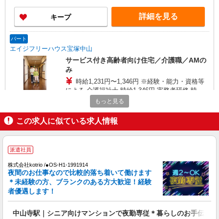
②160,500円〜、③163,500円〜 ※経験年数によ
り基本給UP！ ・資格手当：①5000円、②8,000
詳細を見る
キープ
円、③15,000円 ・職務手当：10,000円 ・特定処
遇等手当：①②23,500円、③33,800円 ※3ヶ
月毎で金額変動あり 【別途諸手当】 ・扶養手当：
パート
16歳未満1人につき5,000円
エイジフリーハウス宝塚中山
サービス付き高齢者向け住宅／介護職／AMの
み
時給1,231円〜1,346円 ※経験・能力・資格等
による 介護福祉士 時給1,346円 実務者研修 時給
1,231円 初任者研修 時給1,231円 ※一律処遇改善
もっと見る
エイジフリーハウス宝塚中山 兵庫県宝塚市今
加算含む 〇時間外勤務手当 〇土日祝勤務手当 〇
里町1番38号
夜勤手当 〇深夜勤務手当 〇年末年始勤務手当 〇
この求人に似ている求人情報
早朝7:00〜8:00/夜間18:00〜20:00は時給25％UP
詳細を見る
キープ
派遣社員
パート
パナソニック エイジフリーケアセンター宝塚
株式会社kotrio /●OS-H1-1991914
夜間のお仕事なので比較的落ち着いて働けます
デイサービス／介護職／パート
＊未経験の方、ブランクのある方大歓迎！経験
時給1,181円〜1,244円 ※経験・能力・資格等
者優遇します！
による 社会福祉士・介護福祉士 時給1,244円 その
他資格 時給1,181円 ※一律処遇改善加算含む 〇時
パナソニック エイジフリーケアセンター宝塚
中山寺駅｜シニア向けマンションで夜勤専従＊暮らしのお手伝い
間外勤務手当 〇土日祝勤務手当 〇無事故無違反表
兵庫県宝塚市高司1-6-18 リバーウエスト宝塚1F