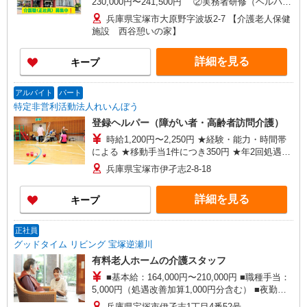
230,000円〜241,500円 ②実務者研修（ヘルパー
1級） 月給：234,500円〜246,000円 ［月給内
兵庫県宝塚市大原野字波坂2-7 【介護老人保健
訳］ ・基本給：①159,000円〜、②160,500円〜
施設 西谷憩いの家】
※経験年数により基本給UP！ ・資格手当：
①5000円、②8,000円 ・職務手当：10,000円 ・
詳細を見る
キープ
夜勤手当：6,500円/回（夜勤5回 32,500円） ・特
定処遇等手当：①②23,500円 ※3ヶ月毎で金額
変動あり 【他諸手当】 ・扶養手当：16歳未満1人
アルバイト
パート
につき5,000円
特定非営利活動法人れいんぼう
登録ヘルパー（障がい者・高齢者訪問介護）
時給1,200円〜2,250円 ★経験・能力・時間帯
による ★移動手当1件につき350円 ★年2回処遇改
善手当別途支給あり ※早朝（6:00〜8:00）および
兵庫県宝塚市伊孑志2-8-18
夜間（18:00〜22:00）割増25％ ⇒時給1,500
円〜2,250円 ※深夜（22:00〜翌6:00）割増50％
詳細を見る
キープ
⇒時給1,800円〜2,700円 （給与幅は経験・能力に
よる） 【年収例】 340万円（50代 勤務10年目）
正社員
グッドタイム リビング 宝塚逆瀬川
有料老人ホームの介護スタッフ
■基本給：164,000円〜210,000円 ■職種手当：
5,000円（処遇改善加算1,000円分含む） ■夜勤手
当：26,000円（5回の場合） 1回につき5,000
兵庫県宝塚市伊孑志1丁目4番52号