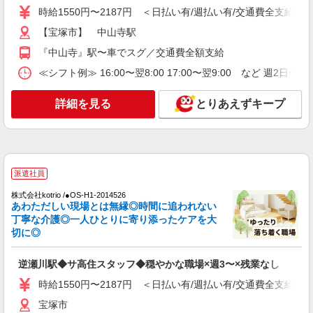
彰金 〇年末年始勤務手当
時給1550円〜2187円 ＜日払い有/週払い有/交通費全支給(ガ
詳細を見る
キープ
【宝塚市】 中山寺駅
『中山寺』駅〜車でスグ／交通費全額支給
パート
≪シフト例≫ 16:00〜翌8:00 17:00〜翌9:00 など 週2日〜
エイジフリーハウス宝塚中山
サ高住小規模多機能／介護職／日勤のみ
詳細を見る
とりあえずキープ
時給1,231円〜1,346円 ※経験・能力・資格等
による
エイジフリーハウス宝塚中山 兵庫県宝塚市今
里町1番38号
派遣社員
詳細を見る
キープ
株式会社kotrio /●OS-H1-2014526
あわただしい現場とは無縁◎時間に追われない
パート
丁寧な介護◎一人ひとりに寄り添ったケアを大
エイジフリーハウス宝塚中山
切に◎
サービス付き高齢者向け住宅／介護職／遅出の
み
逆瀬川駅◆サ高住スタッフ◆穏やかな職場×週3〜×残業なし
時給1,231円〜1,346円 ※経験・能力・資格等
時給1550円〜2187円 ＜日払い有/週払い有/交通費全支給(ガ
による 介護福祉士 時給1,346円 実務者研修 時給
1,231円 初任者研修 時給1,231円 ※一律処遇改善
宝塚市
エイジフリーハウス宝塚中山 兵庫県宝塚市今