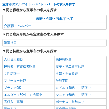
による ※一律処遇改善加算含む 〇時間外勤務手当
宝塚市のアルバイト・バイト・パートの求人を探す
〇土日祝勤務手当 〇夜勤手当 〇深夜勤務手当 〇
エイジフリーハウス宝塚中山 兵庫県宝塚市今
同じ職種から宝塚市の求人を探す
年末年始勤務手当 〇早朝7:00〜8:00/夜間18:00〜
里町1番38号
20:00は時給25％UP
医療・介護・福祉すべて
詳細を見る
キープ
介護職・ヘルパー
同じ雇用形態から宝塚市の求人を探す
パート
エイジフリーハウス宝塚中山
派遣社員
介護職／サービス付き高齢者向け住宅／パート
／夜勤専従／日数応相談
同じ特徴から宝塚市の求人を探す
時給1,231円〜1,346円 ※経験・能力・資格等
入社日応相談
未経験歓迎
による 介護福祉士 時給1,346円 実務者研修 時給
1,231円 ※一律処遇改善加算含む 〇時間外勤務手
経験者・有資格者歓迎
エイジフリーハウス宝塚中山 兵庫県宝塚市今
新卒・第二新卒歓迎
当 〇土日祝勤務手当 〇夜勤手当 〇年末年始勤務
里町1番38号
女性活躍中
手当
主婦・主夫歓迎
フリーター歓迎
学歴不問
詳細を見る
キープ
ブランクOK
ミドル（40代～）活躍中
正社員
エルダー（50代～）活躍中
シニア（60代～）活躍中
エイジフリーハウス宝塚中山
高収入・高額
ボーナス・賞与あり
介護職／サービス付き高齢者向け住宅／正社員
／夜勤は月4〜5回
昇給あり
完全週休2日制