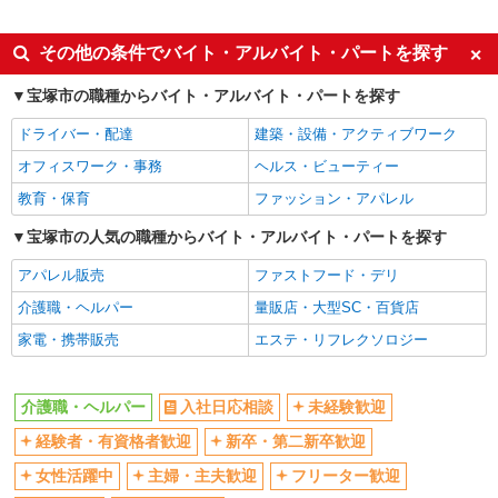
派遣社員
同じ特徴から逆瀬川駅の求人を探す
その他の条件でバイト・アルバイト・パートを探す
入社日応相談
未経験歓迎
宝塚市の職種からバイト・アルバイト・パートを探す
経験者・有資格者歓迎
新卒・第二新卒歓迎
ドライバー・配達
建築・設備・アクティブワーク
女性活躍中
主婦・主夫歓迎
オフィスワーク・事務
ヘルス・ビューティー
フリーター歓迎
学歴不問
教育・保育
ファッション・アパレル
ブランクOK
ミドル（40代～）活躍中
宝塚市の人気の職種からバイト・アルバイト・パートを探す
エルダー（50代～）活躍中
シニア（60代～）活躍中
アパレル販売
ファストフード・デリ
高収入・高額
ボーナス・賞与あり
介護職・ヘルパー
量販店・大型SC・百貨店
昇給あり
完全週休2日制
家電・携帯販売
エステ・リフレクソロジー
フルタイム歓迎
禁煙・分煙
駅直結・駅チカ
車通勤OK
介護職・ヘルパー
入社日応相談
未経験歓迎
バイク通勤OK
自転車通勤OK
残業少なめ（月20h未満）
経験者・有資格者歓迎
新卒・第二新卒歓迎
交通費支給
社会保険あり
産休・育休取得実績あり
女性活躍中
主婦・主夫歓迎
フリーター歓迎