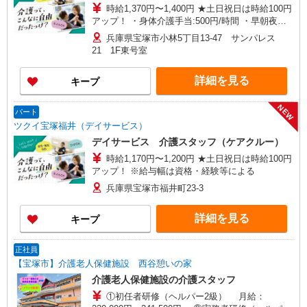
時給1,370円〜1,400円 ★土日祝日は時給100円
アップ！ ・身体介護手当:500円/時間 ・早朝夜間
深夜手当:300円/時間 （18:00〜翌07:59の時間
兵庫県宝塚市小林5丁目13-47 サンパレス
帯） ・ICT手当:2,000円/月 ・深夜割増は別途支給
21 1F東号室
・ケア→ケアの移動時間も賃金（時給）を支給 ・
特定事業所加算手当:60円/時間含む ※給与幅は資
詳細を見る
キープ
格・経験等による
NEW
パート
ツクイ宝塚福井（デイサービス）
デイサービス 介護スタッフ（ケアクルー）
時給1,170円〜1,200円 ★土日祝日は時給100円
アップ！ ※給与幅は資格・経験等による
兵庫県宝塚市福井町23-3
詳細を見る
キープ
正社員
【宝塚市】介護老人保健施設 西谷憩いの家
介護老人保健施設の介護スタッフ
①初任者研修（ヘルパー2級） 月給：