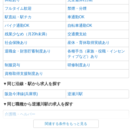
月給24万1,280円〜26万3,510円 ※経験・能
フルタイム歓迎
禁煙・分煙
力・資格等による 初任者研修 月給 24万1,280円
実務者研修 月給 24万4,980円 介護福祉士 月給 25
駅直結・駅チカ
車通勤OK
エイジフリーハウス宝塚中山 兵庫県宝塚市今
万7,330円 社会福祉士 月給 26万3,510円 ※一律処
里町1番38号
バイク通勤OK
自転車通勤OK
遇改善加算含む ※夜勤手当6,000円/4回を含む 〇
資格手当 〇職種手当 〇業務手当 〇時間外勤務手
残業少なめ（月20h未満）
交通費支給
詳細を見る
キープ
当 〇夜勤手当 〇深夜勤務手当 〇休日勤務手当〇
社会保険あり
産休・育休取得実績あり
年末年始勤務手当
退職金・財形貯蓄制度あり
各種手当（家族・役職・インセン
ティブなど）あり
制服貸与
研修制度あり
資格取得支援制度あり
同じ沿線・駅から求人を探す
阪急今津線(兵庫県)
逆瀬川駅
同じ職種から逆瀬川駅の求人を探す
介護職・ヘルパー
関連する条件をもっと見る
同じ雇用形態から逆瀬川駅の求人を探す