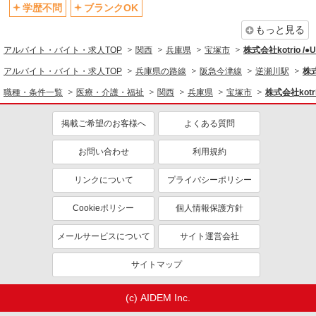
退職金・財形貯蓄制度あり
各種手当（家族・役職・インセン
学歴不問
ブランクOK
ティブなど）あり
もっと見る
制服貸与
研修制度あり
アルバイト・バイト・求人TOP
関西
兵庫県
宝塚市
株式会社kotrio /
資格取得支援制度あり
アルバイト・バイト・求人TOP
兵庫県の路線
阪急今津線
逆瀬川駅
株式
同じ職種から求人を探す
職種・条件一覧
医療・介護・福祉
関西
兵庫県
宝塚市
株式会社kotr
医療・介護・福祉
掲載ご希望のお客様へ
よくある質問
介護職・ヘルパー
お問い合わせ
利用規約
同じ特徴から求人を探す
未経験歓迎
ミドル（40代～）活躍中
リンクについて
プライバシーポリシー
ボーナス・賞与あり
車通勤OK
Cookieポリシー
個人情報保護方針
交通費支給
社会保険あり
メールサービスについて
サイト運営会社
産休・育休取得実績あり
サイトマップ
(c) AIDEM Inc.