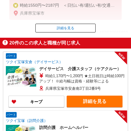
時給1550円〜2187円 ＜日払い有/週払い有/交通費
全支給(ガソリン代含む)＞
兵庫県宝塚市
詳細を見る
ID：AE0527665859
20
件のこの求人と職種が同じ求人
掲載期間終了
NEW
パート
ツクイ宝塚安倉（デイサービス）
デイサービス 介護スタッフ（ケアクルー）
時給1,170円〜1,200円 ★土日祝日は時給100円
アップ！ ※給与幅は資格・経験等による
兵庫県宝塚市安倉南3丁目2番9号
詳細を見る
キープ
NEW
パート
ツクイ宝塚（訪問介護）
訪問介護 ホームヘルパー