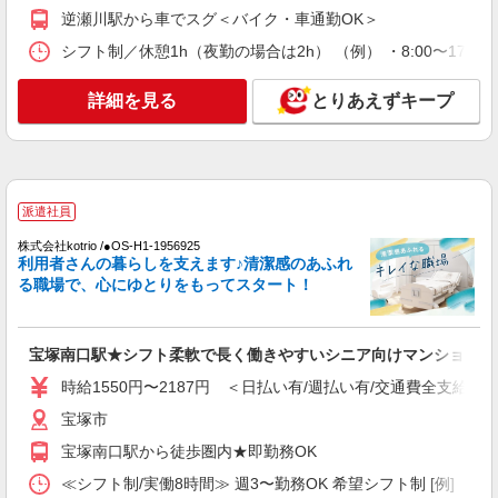
加算含む 〇時間外勤務手当 〇土日祝勤務手当 〇
里町1番38号
逆瀬川駅から車でスグ＜バイク・車通勤OK＞
夜勤手当 〇深夜勤務手当 〇年末年始勤務手当 〇
早朝7:00〜8:00/夜間18:00〜20:00は時給25％UP
シフト制／休憩1h（夜勤の場合は2h） （例） ・8:00〜17:00 ・
詳細を見る
キープ
詳細を見る
とりあえずキープ
パート
パナソニック エイジフリーケアセンター宝塚
デイサービス／介護職／PMのみ
時給1,181円〜1,244円 ※経験・能力・資格等
による 社会福祉士・介護福祉士 時給1,244円 その
派遣社員
他資格 時給1,181円 ※一律処遇改善加算含む 〇時
パナソニック エイジフリーケアセンター宝塚
間外勤務手当 〇土日祝勤務手当 〇無事故無違反表
株式会社kotrio /●OS-H1-1956925
兵庫県宝塚市高司1-6-18 リバーウエスト宝塚1F
利用者さんの暮らしを支えます♪清潔感のあふれ
彰金 〇年末年始勤務手当
る職場で、心にゆとりをもってスタート！
詳細を見る
キープ
パート
宝塚南口駅★シフト柔軟で長く働きやすいシニア向けマンション
エイジフリーハウス宝塚中山
時給1550円〜2187円 ＜日払い有/週払い有/交通費全支給(ガ
サービス付き高齢者向け住宅／介護職／PMの
宝塚市
み
時給1,231円〜1,346円 ※経験・能力・資格等
宝塚南口駅から徒歩圏内★即勤務OK
による 介護福祉士 時給1,346円 実務者研修 時給
≪シフト制/実働8時間≫ 週3〜勤務OK 希望シフト制 [例] ・8:00〜
1,231円 初任者研修 時給1,231円 ※一律処遇改善
エイジフリーハウス宝塚中山 兵庫県宝塚市今