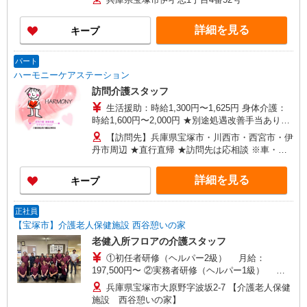
円、5回目以降6,000円 ■介護職員等処遇改善加算
（「新加算」）：20,200円/月 ※ ※賃金改善実施
詳細を見る
キープ
期間：2025年7月〜2026年8月 ※以下は該当する
場合に別途付与します。 ■資格手当 介護福祉士
10,000円
パート
ハーモニーケアステーション
訪問介護スタッフ
生活援助：時給1,300円〜1,625円 身体介護：
時給1,600円〜2,000円 ★別途処遇改善手当あり！
★日曜・祝日は時給UP！ ※給与幅は時間による
【訪問先】兵庫県宝塚市・川西市・西宮市・伊
丹市周辺 ★直行直帰 ★訪問先は応相談 ※車・バ
イク・自転車・公共交通機関利用可
詳細を見る
キープ
正社員
【宝塚市】介護老人保健施設 西谷憩いの家
老健入所フロアの介護スタッフ
①初任者研修（ヘルパー2級） 月給：
197,500円〜 ②実務者研修（ヘルパー1級） 月
給：202,000円〜 ③介護福祉士 月給：222,300
兵庫県宝塚市大原野字波坂2-7 【介護老人保健
円〜 ［月給内訳］ ・基本給：①159,000円〜、
施設 西谷憩いの家】