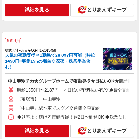
加算含む 〇時間外勤務手当 〇土日祝勤務手当 〇
里町1番38号
夜勤手当 〇深夜勤務手当 〇年末年始勤務手当 〇
詳細を見る
とりあえずキープ
早朝7:00〜8:00/夜間18:00〜20:00は時給25％UP
詳細を見る
キープ
パート
エイジフリーハウス宝塚中山
派遣社員
サービス付き高齢者向け住宅／介護職／7-10
株式会社kotrio /●OS-H1-2013458
時
人気の夜勤専従⇒1勤務で26,097円可能（時給
時給1,231円〜1,346円 ※経験・能力・資格等
1450円×実働15hの場合※深夜・残業手当含
による ※一律処遇改善加算含む 〇時間外勤務手当
む）
〇土日祝勤務手当 〇夜勤手当 〇深夜勤務手当 〇
エイジフリーハウス宝塚中山 兵庫県宝塚市今
年末年始勤務手当 〇早朝7:00〜8:00/夜間18:00〜
里町1番38号
中山寺駅チカ★グループホームで夜勤専従★日払いOK★履歴書不
20:00は時給25％UP
時給1550円〜2187円 ＜日払い有/週払い有/交通費全支給(ガ
詳細を見る
キープ
【宝塚市】 中山寺駅
パート
『中山寺』駅〜車でスグ／交通費全額支給
エイジフリーハウス宝塚中山
◆効率よく稼げる夜勤専従！週2日〜勤務OK ◆残業なし！朝にはピタ
介護職／サ高住／小規模多機能事業所／パート
時給1,231円〜1,346円 ※経験・能力・資格等
詳細を見る
とりあえずキープ
による 社会福祉士・介護福祉士 時給1,346円 その