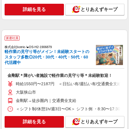
詳細を見る
とりあえずキープ
派遣社員
株式会社kotrio /●OS-H2-1906879
軽作業の見守り等がメイン！未経験スタートの
スタッフ多数◎20代・30代・40代・50代・60
代活躍中
金剛駅＊障がい者施設で軽作業の見守り等＊未経験歓迎！
時給1550円〜2187円 ＜日払い有/週払い有/交通費全支給(ガ
大阪狭山市
金剛駅→徒歩圏内｜交通費全支給
＜シフト制/休憩1h/週3日〜OK＞ シフト例 ・8:30〜17:30 ・9:
詳細を見る
とりあえずキープ