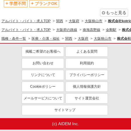
退職金・財形貯蓄制度あり
各種手当（家族・役職・インセン
学歴不問
ブランクOK
ティブなど）あり
もっと見る
制服貸与
研修制度あり
アルバイト・バイト・求人TOP
関西
大阪府
大阪狭山市
株式会社kotri
資格取得支援制度あり
アルバイト・バイト・求人TOP
大阪府の路線
南海高野線
金剛駅
株式会
同じ職種から求人を探す
職種・条件一覧
医療・介護・福祉
関西
大阪府
大阪狭山市
株式会社k
医療・介護・福祉
掲載ご希望のお客様へ
よくある質問
同じ特徴から求人を探す
お問い合わせ
利用規約
未経験歓迎
ミドル（40代～）活躍中
ボーナス・賞与あり
車通勤OK
リンクについて
プライバシーポリシー
交通費支給
社会保険あり
Cookieポリシー
個人情報保護方針
産休・育休取得実績あり
メールサービスについて
サイト運営会社
サイトマップ
(c) AIDEM Inc.