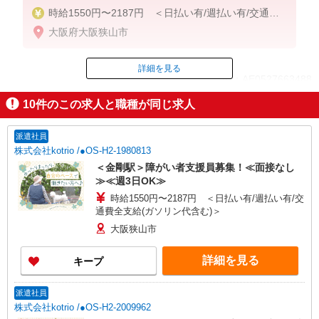
時給1550円〜2187円 ＜日払い有/週払い有/交通費
全支給(ガソリン代含む)＞
大阪府大阪狭山市
詳細を見る
ID：AE0527663488
10
件のこの求人と職種が同じ求人
掲載期間終了
派遣社員
株式会社kotrio /●OS-H2-1980813
＜金剛駅＞障がい者支援員募集！≪面接なし
≫≪週3日OK≫
時給1550円〜2187円 ＜日払い有/週払い有/交
通費全支給(ガソリン代含む)＞
大阪狭山市
詳細を見る
キープ
派遣社員
株式会社kotrio /●OS-H2-2009962