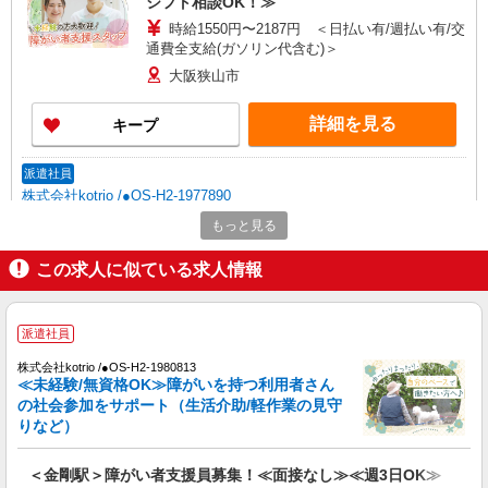
シフト相談OK！≫
時給1550円〜2187円 ＜日払い有/週払い有/交
通費全支給(ガソリン代含む)＞
大阪狭山市
詳細を見る
キープ
派遣社員
株式会社kotrio /●OS-H2-1977890
＜障がい者デイ/日払い可＞今日のやさしさ
もっと見る
が、すぐごほうびに
この求人に似ている求人情報
時給1550円〜2187円 ＜日払い有/週払い有/交
通費全支給(ガソリン代含む)＞
大阪狭山市
派遣社員
詳細を見る
キープ
株式会社kotrio /●OS-H2-1980813
≪未経験/無資格OK≫障がいを持つ利用者さん
の社会参加をサポート（生活介助/軽作業の見守
派遣社員
りなど）
株式会社kotrio /●OS-H2-2006173
金剛駅☆デイサービス♪送迎できる方歓迎！生
＜金剛駅＞障がい者支援員募集！≪面接なし≫≪週3日OK≫
活サポートなど