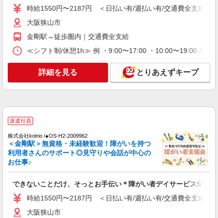
時給1550円〜2187円 ＜日払い有/週払い有/交通費全支給(ガ
時給1550円〜2187円 ＜日払い有/週払い有/交
通費全支給(ガソリン代含む)＞
大阪狭山市
大阪狭山市
金剛駅→徒歩圏内｜交通費全支給
≪シフト制/休憩1h≫ 例 ・9:00〜17:00 ・10:00〜19:00 
詳細を見る
キープ
詳細を見る
とりあえずキープ
派遣社員
株式会社kotrio /●OS-H2-2009962
＜金剛駅＞無資格・未経験歓迎！障がいを持つ
利用者さんのサポート◎見守りや会話が中心の
お仕事♪
できないことだけ、そっとお手伝い＊障がい者デイサービスSTAF
時給1550円〜2187円 ＜日払い有/週払い有/交通費全支給(ガ
大阪狭山市