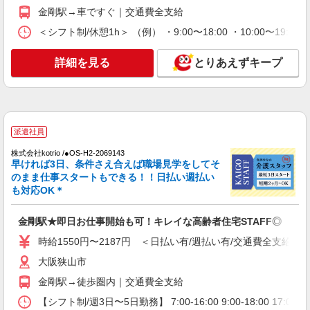
金剛駅→車ですぐ｜交通費全支給
＜シフト制/休憩1h＞ （例） ・9:00〜18:00 ・10:00〜19:0
詳細を見る
とりあえずキープ
派遣社員
株式会社kotrio /●OS-H2-2069143
早ければ3日、条件さえ合えば職場見学をしてそ
のまま仕事スタートもできる！！日払い週払い
も対応OK＊
金剛駅★即日お仕事開始も可！キレイな高齢者住宅STAFF◎
時給1550円〜2187円 ＜日払い有/週払い有/交通費全支給(ガ
大阪狭山市
金剛駅→徒歩圏内｜交通費全支給
【シフト制/週3日〜5日勤務】 7:00-16:00 9:00-18:00 1