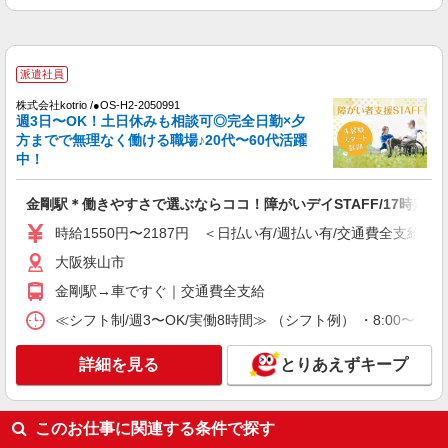
派遣社員
株式会社kotrio /●OS-H2-2050991
週3日〜OK！土日休みも相談可◎完全日勤×夕
方までで無理なく働ける職場♪20代〜60代活躍
中！
金剛駅＊働きやすさで選ぶならココ！障がいデイSTAFF/17時定時
時給1550円〜2187円 ＜日払い有/週払い有/交通費全支給(ガ
大阪狭山市
金剛駅→車ですぐ｜交通費全支給
≪シフト制/週3〜OK/実働8時間≫ （シフト例） ・8:00〜17:
詳細を見る
とりあえずキープ
このお仕事に関連する条件で探す