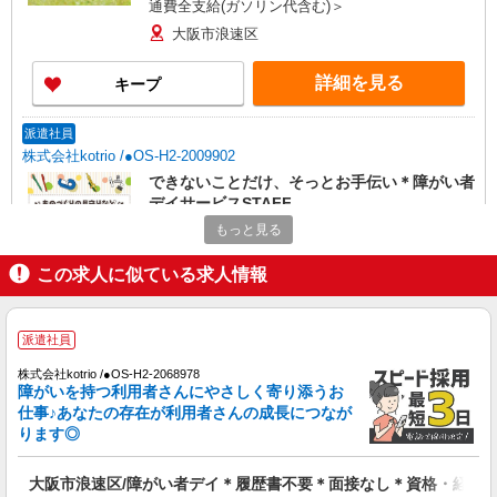
通費全支給(ガソリン代含む)＞
大阪市浪速区
詳細を見る
キープ
派遣社員
株式会社kotrio /●OS-H2-2009902
できないことだけ、そっとお手伝い＊障がい者
デイサービスSTAFF
時給1550円〜2187円 ＜日払い有/週払い有/交
もっと見る
通費全支給(ガソリン代含む)＞
この求人に似ている求人情報
大阪市浪速区
詳細を見る
キープ
派遣社員
株式会社kotrio /●OS-H2-2068978
派遣社員
障がいを持つ利用者さんにやさしく寄り添うお
株式会社kotrio /●OS-H2-2069131
仕事♪あなたの存在が利用者さんの成長につなが
今宮駅★即日お仕事開始も可！キレイな高齢者
ります◎
住宅STAFF◎
時給1550円〜2187円 ＜日払い有/週払い有/交
大阪市浪速区/障がい者デイ＊履歴書不要＊面接なし＊資格・経験
通費全支給(ガソリン代含む)＞