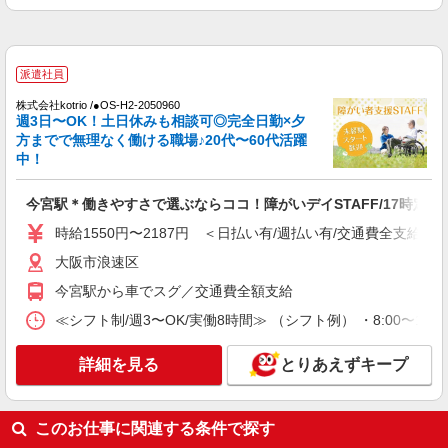
派遣社員
株式会社kotrio /●OS-H2-2050960
週3日〜OK！土日休みも相談可◎完全日勤×夕
方までで無理なく働ける職場♪20代〜60代活躍
中！
今宮駅＊働きやすさで選ぶならココ！障がいデイSTAFF/17時定時
時給1550円〜2187円 ＜日払い有/週払い有/交通費全支給(ガ
大阪市浪速区
今宮駅から車でスグ／交通費全額支給
≪シフト制/週3〜OK/実働8時間≫ （シフト例） ・8:00〜17:
詳細を見る
とりあえずキープ
このお仕事に関連する条件で探す