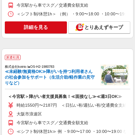
大阪市浪速区
今宮駅から車でスグ／交通費全額支給
＜シフト制/休憩1h＞ （例） ・9:00〜18:00 ・10:00〜19:0
詳細を見る
キープ
詳細を見る
とりあえずキープ
派遣社員
株式会社kotrio /●OS-H2-1980783
≪未経験/無資格OK≫障がいを持つ利用者さん
の社会参加をサポート（生活介助/軽作業の見守
りなど）
＜今宮駅＞障がい者支援員募集！≪面接なし≫≪週3日OK≫
時給1550円〜2187円 ＜日払い有/週払い有/交通費全支給(ガ
大阪市浪速区
今宮駅から車でスグ／交通費全額支給
≪シフト制/休憩1h≫ 例 ・9:00〜17:00 ・10:00〜19:00 