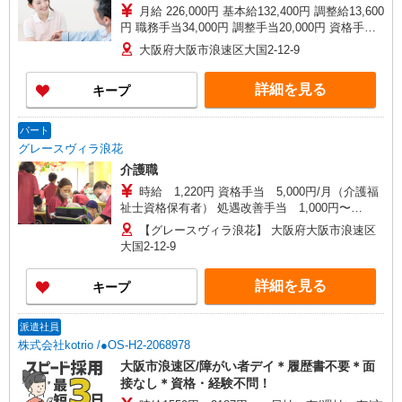
月給 226,000円 基本給132,400円 調整給13,600
円 職務手当34,000円 調整手当20,000円 資格手当
10,000円（介護福祉士資格保有者） 試用期間3ヶ
大阪府大阪市浪速区大国2-12-9
月中：月給200,000円（処遇改善手当を含まない）
試用期間3か月経過後：処遇改善手当16,000円 ※
詳細を見る
キープ
処遇改善手当の金額は、一例となります。 社内
評価結果によって変動します。
パート
グレースヴィラ浪花
介護職
時給 1,220円 資格手当 5,000円/月（介護福
祉士資格保有者） 処遇改善手当 1,000円〜
11,000円/月 ※処遇改善手当の金額は一例です。業
【グレースヴィラ浪花】 大阪府大阪市浪速区
績により変動します。 交通費支給 上限25,000円/
大国2-12-9
月 時間外手当 休日勤務手当 年末年始手当 昇給あ
り 年1回（規定あり） 試用期間3か月（条件同
詳細を見る
キープ
じ）
派遣社員
株式会社kotrio /●OS-H2-2068978
大阪市浪速区/障がい者デイ＊履歴書不要＊面
接なし＊資格・経験不問！