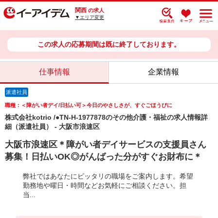
関西
の求人
▼エリア変更
この求人の応募期間は既に終了しております。
仕事情報
企業情報
派遣社員
職種：＜障がい者デイ/日払い可＞今日のやさしさが、すぐごほうびに
株式会社kotrio /●TN-H-1977878のその他介護・福祉の求人情報詳
細（派遣社員） - 大阪市浪速区
大阪市浪速区＊障がい者デイサービスの支援員さん
募集！日払いOK◎がんばった分がすぐお財布に＊
弊社ではあなたにピッタリの職場をご案内します。希望
勤務地や曜日・時間などお気軽にご相談ください。担
当...