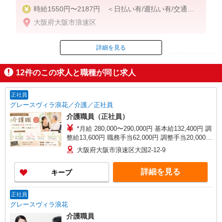
時給1550円〜2187円 ＜日払い有/週払い有/交通費
全支給(ガソリン代含む)＞
大阪府大阪市浪速区
詳細を見る
ID：AE0527663476
12
件のこの求人と職種が同じ求人
掲載期間終了
正社員
グレースヴィラ浪花／介護／正社員
介護職員（正社員）
*月給 280,000〜290,000円 基本給132,400円 調
整給13,600円 職務手当62,000円 調整手当20,000円
夜勤手当8,000円／回（月4回程度）※ 処遇改善手
大阪府大阪市浪速区大国2-12-9
当20,000円〜／月※ 資格手当10,000円/月（介護福
祉士資格保有の方） *試用期間中の月給 228,000〜
詳細を見る
キープ
238,000円 ※試用期間3ヶ月経過後から支給 夜勤
手当8,000円／回（月4回程度） 処遇改善手当
20,000円〜／月
正社員
グレースヴィラ浪花
介護職員