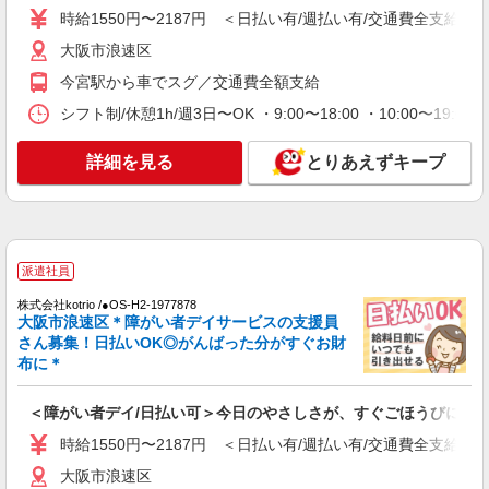
時給1550円〜2187円 ＜日払い有/週払い有/交通費全支給(ガ
大阪市浪速区
大阪市浪速区
詳細を見る
キープ
今宮駅から車でスグ／交通費全額支給
シフト制/休憩1h/週3日〜OK ・9:00〜18:00 ・10:00〜19:0
派遣社員
株式会社kotrio /●OS-H2-2028687
詳細を見る
とりあえずキープ
今宮駅｜障がい者支援員≪残業なし◎週3日〜
シフト相談OK！≫
時給1550円〜2187円 ＜日払い有/週払い有/交
通費全支給(ガソリン代含む)＞
大阪市浪速区
派遣社員
株式会社kotrio /●OS-H2-1977878
詳細を見る
キープ
大阪市浪速区＊障がい者デイサービスの支援員
さん募集！日払いOK◎がんばった分がすぐお財
布に＊
派遣社員
株式会社kotrio /●OS-H2-2006161
今宮駅☆デイサービス♪送迎できる方歓迎！生
＜障がい者デイ/日払い可＞今日のやさしさが、すぐごほうびに
活サポートなど
時給1550円〜2187円 ＜日払い有/週払い有/交通費全支給(ガ
時給1550円〜2187円 ＜日払い有/週払い有/交
大阪市浪速区
通費全支給(ガソリン代含む)＞