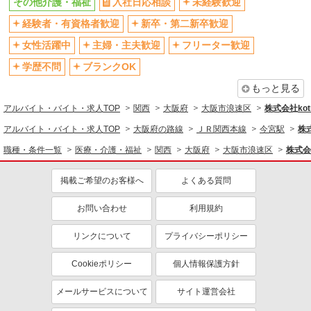
その他介護・福祉
入社日応相談
未経験歓迎
社会保険あり
産休・育休取得実績あり
経験者・有資格者歓迎
新卒・第二新卒歓迎
退職金・財形貯蓄制度あり
各種手当（家族・役職・インセン
ティブなど）あり
女性活躍中
主婦・主夫歓迎
フリーター歓迎
制服貸与
研修制度あり
学歴不問
ブランクOK
資格取得支援制度あり
もっと見る
同じ職種から求人を探す
アルバイト・バイト・求人TOP
関西
大阪府
大阪市浪速区
株式会社kotr
医療・介護・福祉
アルバイト・バイト・求人TOP
大阪府の路線
ＪＲ関西本線
今宮駅
株式
職種・条件一覧
同じ特徴から求人を探す
医療・介護・福祉
関西
大阪府
大阪市浪速区
株式会社
未経験歓迎
ミドル（40代～）活躍中
掲載ご希望のお客様へ
よくある質問
ボーナス・賞与あり
車通勤OK
お問い合わせ
利用規約
交通費支給
社会保険あり
産休・育休取得実績あり
リンクについて
プライバシーポリシー
Cookieポリシー
個人情報保護方針
メールサービスについて
サイト運営会社