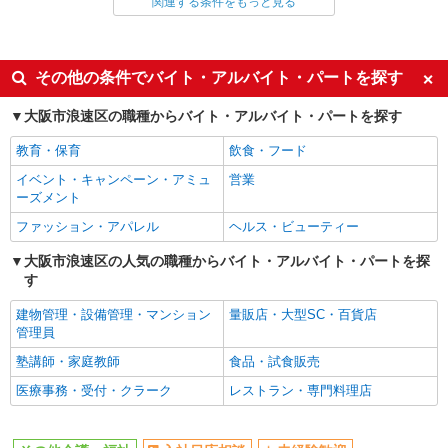
関連する条件をもっと見る
同じ雇用形態から今宮駅の求人を探す
派遣社員
同じ特徴から今宮駅の求人を探す
その他の条件でバイト・アルバイト・パートを探す
入社日応相談
未経験歓迎
大阪市浪速区の職種からバイト・アルバイト・パートを探す
経験者・有資格者歓迎
新卒・第二新卒歓迎
教育・保育
飲食・フード
女性活躍中
主婦・主夫歓迎
イベント・キャンペーン・アミュ
営業
フリーター歓迎
学歴不問
ーズメント
ブランクOK
ミドル（40代～）活躍中
ファッション・アパレル
ヘルス・ビューティー
エルダー（50代～）活躍中
シニア（60代～）活躍中
大阪市浪速区の人気の職種からバイト・アルバイト・パートを探
す
高収入・高額
ボーナス・賞与あり
昇給あり
完全週休2日制
建物管理・設備管理・マンション
量販店・大型SC・百貨店
管理員
フルタイム歓迎
禁煙・分煙
塾講師・家庭教師
食品・試食販売
駅直結・駅チカ
車通勤OK
医療事務・受付・クラーク
レストラン・専門料理店
バイク通勤OK
自転車通勤OK
残業少なめ（月20h未満）
交通費支給