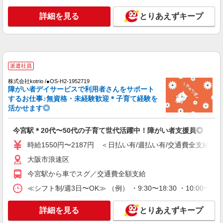
詳細を見る
とりあえずキープ
派遣社員
株式会社kotrio /●OS-H2-1952719
障がい者デイサービスで利用者さんをサポート
するお仕事♪無資格・未経験歓迎＊子育て経験を
活かせます◎
今宮駅＊20代〜50代の子育て世代活躍中！障がい者支援員◎
時給1550円〜2187円 ＜日払い有/週払い有/交通費全支給(ガ
大阪市浪速区
今宮駅から車でスグ／交通費全額支給
≪シフト制/週3日〜OK≫ （例） ・9:30〜18:30 ・10:00〜19
詳細を見る
とりあえずキープ