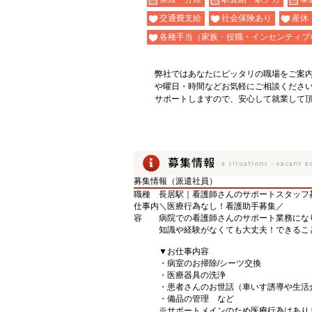
交通費支給
社会保険あり
産休
各種手当（家族・役職・インセンティブ
弊社ではあなたにピッタリの職場をご案
や曜日・時間などお気軽にご相談くださ
サポートしますので、安心して就業して
募集情報（派遣社員）
職種
長居駅｜看護師さんのサポートスタッフ
仕事内
＼医療行為なし！看護助手募集／
容
病院での看護師さんのサポート業務にな
知識や経験がなくても大丈夫！できるこ
▼お仕事内容
・病室のお掃除/シーツ交換
・医療器具の洗浄
・患者さんのお世話（車いす誘導や生活
・備品の管理 など
※サポートメインのため医療行為はあり