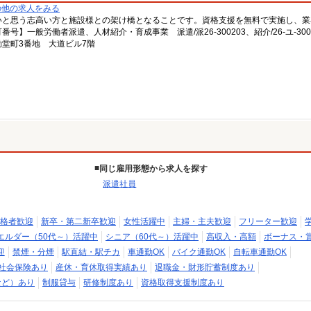
の他の求人をみる
いと思う志高い方と施設様との架け橋となることです。資格支援を無料で実施し、業
一般労働者派遣、人材紹介・育成事業 派遣/派26-300203、紹介/26-ユ-300
堂町3番地 大道ビル7階
同じ雇用形態から求人を探す
派遣社員
格者歓迎
新卒・第二新卒歓迎
女性活躍中
主婦・主夫歓迎
フリーター歓迎
エルダー（50代～）活躍中
シニア（60代～）活躍中
高収入・高額
ボーナス・
迎
禁煙・分煙
駅直結・駅チカ
車通勤OK
バイク通勤OK
自転車通勤OK
社会保険あり
産休・育休取得実績あり
退職金・財形貯蓄制度あり
など）あり
制服貸与
研修制度あり
資格取得支援制度あり