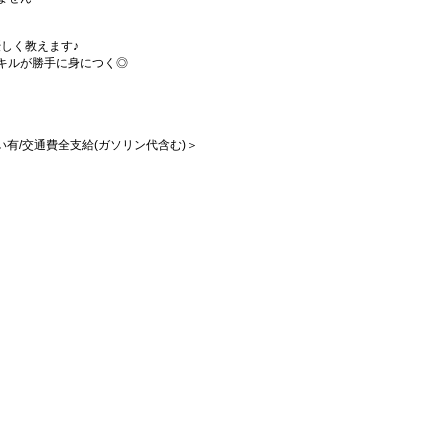
しく教えます♪
キルが勝手に身につく◎
払い有/交通費全支給(ガソリン代含む)＞