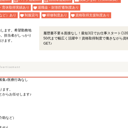
・育休取得実績あり
退職金・財形貯蓄制度あり
など）あり
制服貸与
研修制度あり
資格取得支援制度あり
内します。希望勤務地
履歴書不要＆面接なし！最短3日でお仕事スタート◎2
い。担当者がしっかり
50代まで幅広く活躍中！資格取得制度で働きながら資
頂けます。
GET♪
募集♪医療行為なし
ります。
とからお任せします♪
介助など）
ません