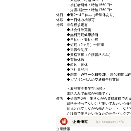
・未経験：時給1450円〜
・初任者研修：時給1550円〜
・介護福祉士：時給1750円〜
休日・
◆週2〜4日休み（希望休あり）
休暇
◆土日休み相談可
待遇
※各種規定有
◆社会保険完備
◆無料定期健康診断
◆日払い・週払い可
◆短期（2ヶ月）〜長期
◆退職金制度
◆資格支援（介護資格のみ）
◆有給休暇
◆産休・育休
◆正社員登用
◆副業・Wワーク相談OK（週40時間以
◆ガソリン代含め交通費全額支給
＜履歴書不要/在宅面談＞
電話のみで面談が可能です♪
備考
◆受講料0円！働きながら資格取得でき
資格を持ってないけど働いてみたい☆介
育児と両立しながら働きたい・・・など
介護職で働きたいあなたの完全バックア
企業情報