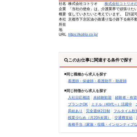
社名
株式会社コトリオ
株式会社コトリオ
企業
「当社の使命」は、介護業界で頑張りた
概要
促していきたいと考えています。【許認可番号】
本社
京都市下京区油小路通り塩小路下る南不動
所在
地
URL
https://kotrio.co.jp/
このお仕事に関連する条件で探す
同じ職種から求人を探す
看護師・保健師・看護助手・助産師
同じ特徴から求人を探す
入社日応相談
未経験歓迎
経験者・有資
ブランクOK
ミドル（40代～）活躍中
昇給あり
完全週休2日制
フルタイム歓
残業少なめ（月20h未満）
交通費支給
各種手当（家族・役職・インセンティブ