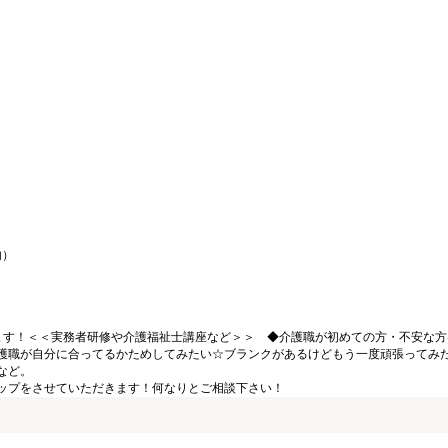
内）
ます！＜＜実務者研修や介護福祉士講座など＞＞ ◆介護職が初めての方・不安な方
護職が自分に合ってるかためしてみたい☆ブランクがあるけどもう一度頑張ってみ
など。
ップをさせていただきます！何なりとご相談下さい！