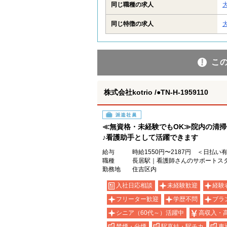
同じ職種の求人
同じ特徴の求人
こ
株式会社kotrio /●TN-H-1959110
派遣社員
≪無資格・未経験でもOK≫院内の清
♪看護助手として活躍できます
給与
時給1550円〜2187円 ＜日払い
職種
長居駅｜看護師さんのサポートス
勤務地
住吉区内
入社日応相談
未経験歓迎
経験
フリーター歓迎
学歴不問
ブラ
シニア（60代～）活躍中
高収入・
禁煙・分煙
駅直結・駅チカ
車