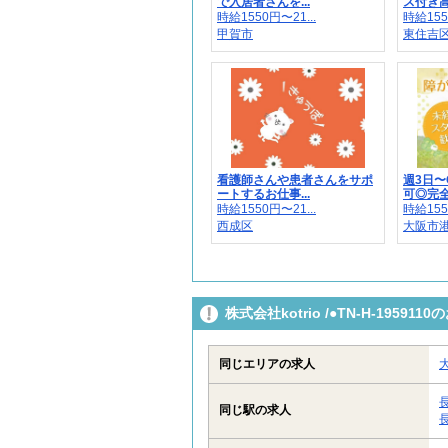
で入居者さんを...
ス付き高齢
時給1550円〜21...
時給155
甲賀市
東住吉
看護師さんや患者さんをサポ
週3日〜
ートするお仕事...
可◎完全日
時給1550円〜21...
時給155
西成区
大阪市
株式会社kotrio /●TN-H-195
同じエリアの求人
同じ駅の求人