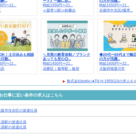
...
ート》一緒に炊...
の方が活躍...
0円〜21...
時給1550円〜21...
時給1550円〜21...
区
≪最寄り駅≫鈴蘭台
京都市中京区//最寄...
OK！土日休みも相談
＼充実の教育体制／ブランク
◆20代〜60代まで幅
勤...
あっても安心◎...
の方が活躍...
0円〜21...
時給1450円〜21...
時給1600円〜22...
港区
須磨区｜最寄駅：板宿
大阪府寝屋川市
株式会社kotrio /●TN-H-1959110の求
9110のお仕事に近い条件の求人はこちら
大阪市住吉区の派遣社員
長居駅の派遣社員
長居駅の派遣社員