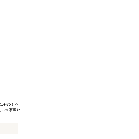
はぜひ！☆
たい☆家事や