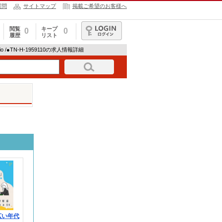
質問
サイトマップ
掲載ご希望のお客様へ
閲覧
キープ
0
0
履歴
リスト
ログイン
io /●TN-H-1959110の求人情報詳細
広い年代