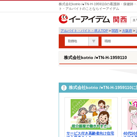
株式会社kotrio /●TN-H-1959110の看護師
ト・アルバイトのことならイーアイデム
エ
関西
アルバイト・バイト・求人TOP
>
関西
>
大阪府
>
勤務地
職種
株式会社kotrio /●TN-H-1959110
株式会社kotrio /●TN-H-195
サービス付き高齢者向け住宅
40代5