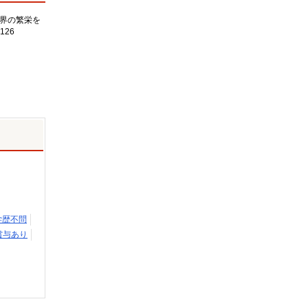
界の繁栄を
126
学歴不問
賞与あり