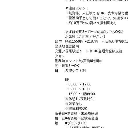
▼注目ポイント
・無資格、未経験でもOK！先輩が隣で優
・看護助手として働くことで、知識やス
・約10万円分の資格支援制度あり
まずは短期2ヶ月〜のお試しでもOK◎
お気軽にご応募ください！
給与
時給1550円〜2187円 ＜日払い有/週
勤務地
住吉区内
交通ア
長居駅近く ※車OK/交通費全額支給
クセス
勤務時
≪シフト制/実働8時間≫
間・曜
週3〜OK
日
希望シフト制
[例]
・08:00 〜 17:00
・09:00 〜 18:00
・16:00 〜 翌09:00
※休憩1h/夜勤時2h
※残業なし
※曜日相談OK
応募資
■無資格・未経験歓迎
格・経
■有資格・経験者優遇
験
■ブランクOK