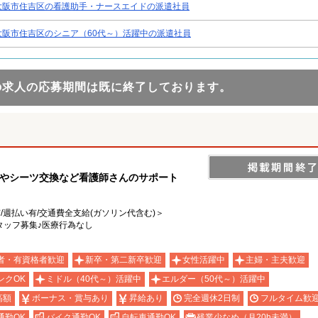
大阪市住吉区の看護助手・ナースエイドの派遣社員
大阪市住吉区のシニア（60代～）活躍中の派遣社員
の求人の応募期間は既に終了しております。
掃やシーツ交換など看護師さんのサポート
有/週払い有/交通費全支給(ガソリン代含む)＞
タッフ募集♪医療行為なし
者・有資格者歓迎
新卒・第二新卒歓迎
女性活躍中
主婦・主夫歓迎
ンクOK
ミドル（40代～）活躍中
エルダー（50代～）活躍中
高額
ボーナス・賞与あり
昇給あり
完全週休2日制
フルタイム歓
通勤OK
バイク通勤OK
自転車通勤OK
残業少なめ（月20h未満）