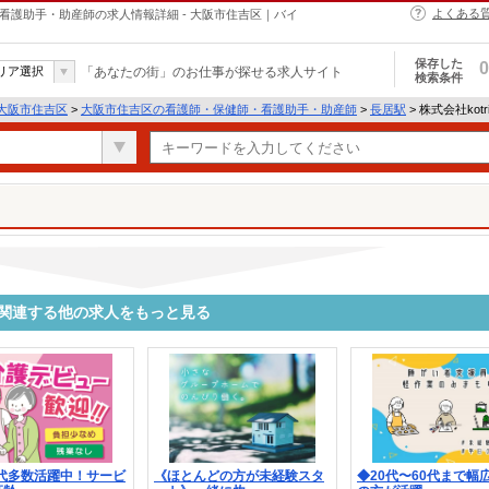
よくある
・保健師・看護助手・助産師の求人情報詳細 - 大阪市住吉区｜バイ
保存した
0
リア選択
「あなたの街」のお仕事が探せる求人サイト
検索条件
大阪市住吉区
>
大阪市住吉区の看護師・保健師・看護助手・助産師
>
長居駅
> 株式会社kotr
9110に関連する他の求人をもっと見る
0代多数活躍中！サービ
《ほとんどの方が未経験スタ
◆20代〜60代まで幅