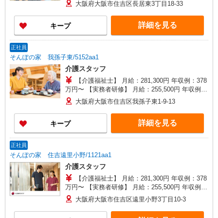
夜間（〜8:00、18:00〜）：時給1,994円〜 ＊日曜
大阪府大阪市住吉区長居東3丁目18-33
祝日：時給1,895円〜 【実務者研修・初任者研修
（ヘルパー1級・2級）】 時給1,515円 ◎週20時間
詳細を見る
キープ
以上勤務（社保加入者）の場合は時給1,545円 ＊
早朝夜間（〜8:00、18:00〜）：時給1,894円〜 ＊
日曜祝日：時給1,815円〜 ◎身体介助、生活援助
正社員
が同時給 ◎キャンセル手当：職務時給の60％支給
そんぽの家 我孫子東/5152aa1
介護スタッフ
【介護福祉士】 月給：281,300円 年収例：378
万円〜 【実務者研修】 月給：255,500円 年収例：
345万円〜 【初任者研修・無資格】 月給：
大阪府大阪市住吉区我孫子東1-9-13
249,700円 年収例：338万円〜 ※職務手当、働き
がい向上手当、日祝手当（月平均2回分）、夜勤手
詳細を見る
キープ
当（月平均5回分）等、毎月平均的に支払われる手
当を含みます。 ※介護福祉士のみ、特別職務手当
も含む ◎残業時は別途時間外手当支給（超過1
正社員
分〜） ◎賞与 基本給2.08ヶ月分/年支給
そんぽの家 住吉遠里小野/1121aa1
介護スタッフ
【介護福祉士】 月給：281,300円 年収例：378
万円〜 【実務者研修】 月給：255,500円 年収例：
345万円〜 【初任者研修・無資格】 月給：
大阪府大阪市住吉区遠里小野3丁目10-3
249,700円 年収例：338万円〜 ※職務手当、働き
がい向上手当、日祝手当（月平均2回分）、夜勤手