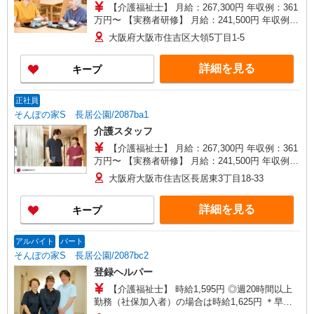
【介護福祉士】 月給：267,300円 年収例：361
万円〜 【実務者研修】 月給：241,500円 年収例：
330万円〜 【初任者研修】 月給：235,700円 年収
大阪府大阪市住吉区大領5丁目1-5
例：325万円〜 ※職務手当、働きがい向上手当、
日祝手当（月平均2回分）、夜勤手当（月平均5回
詳細を見る
キープ
分）等、毎月平均的に支払われる手当を含みま
す。 ※介護福祉士のみ、特別職務手当も含む ◎残
業時は別途時間外手当支給（超過1分〜） ◎賞
正社員
与 基本給2.08ヶ月分/年支給
そんぽの家S 長居公園/2087ba1
介護スタッフ
【介護福祉士】 月給：267,300円 年収例：361
万円〜 【実務者研修】 月給：241,500円 年収例：
330万円〜 【初任者研修】 月給：235,700円 年収
大阪府大阪市住吉区長居東3丁目18-33
例：325万円〜 ※職務手当、働きがい向上手当、
日祝手当（月平均2回分）、夜勤手当（月平均5回
詳細を見る
キープ
分）等、毎月平均的に支払われる手当を含みま
す。 ※介護福祉士のみ、特別職務手当も含む ◎残
業時は別途時間外手当支給（超過1分〜） ◎賞
アルバイト
パート
与 基本給2.08ヶ月分/年支給
そんぽの家S 長居公園/2087bc2
登録ヘルパー
【介護福祉士】 時給1,595円 ◎週20時間以上
勤務（社保加入者）の場合は時給1,625円 ＊早朝