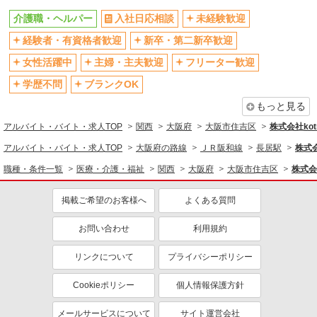
残業少なめ（月20h未満）
交通費支給
介護職・ヘルパー
入社日応相談
未経験歓迎
社会保険あり
産休・育休取得実績あり
経験者・有資格者歓迎
新卒・第二新卒歓迎
退職金・財形貯蓄制度あり
各種手当（家族・役職・インセン
ティブなど）あり
女性活躍中
主婦・主夫歓迎
フリーター歓迎
制服貸与
研修制度あり
学歴不問
ブランクOK
資格取得支援制度あり
もっと見る
同じ職種から求人を探す
アルバイト・バイト・求人TOP
関西
大阪府
大阪市住吉区
株式会社kotr
医療・介護・福祉
アルバイト・バイト・求人TOP
大阪府の路線
ＪＲ阪和線
長居駅
株式会
介護職・ヘルパー
職種・条件一覧
医療・介護・福祉
関西
大阪府
大阪市住吉区
株式会社
同じ特徴から求人を探す
掲載ご希望のお客様へ
よくある質問
未経験歓迎
ミドル（40代～）活躍中
お問い合わせ
利用規約
ボーナス・賞与あり
車通勤OK
交通費支給
社会保険あり
リンクについて
プライバシーポリシー
産休・育休取得実績あり
Cookieポリシー
個人情報保護方針
メールサービスについて
サイト運営会社