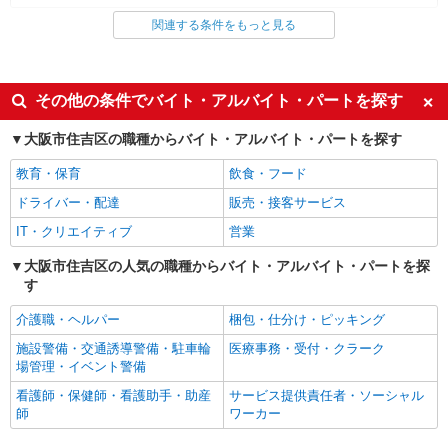
関連する条件をもっと見る
同じ雇用形態から長居駅の求人を探す
派遣社員
同じ特徴から長居駅の求人を探す
その他の条件でバイト・アルバイト・パートを探す
入社日応相談
未経験歓迎
大阪市住吉区の職種からバイト・アルバイト・パートを探す
経験者・有資格者歓迎
新卒・第二新卒歓迎
教育・保育
飲食・フード
女性活躍中
主婦・主夫歓迎
ドライバー・配達
販売・接客サービス
フリーター歓迎
学歴不問
IT・クリエイティブ
営業
ブランクOK
ミドル（40代～）活躍中
大阪市住吉区の人気の職種からバイト・アルバイト・パートを探
エルダー（50代～）活躍中
シニア（60代～）活躍中
す
高収入・高額
ボーナス・賞与あり
介護職・ヘルパー
梱包・仕分け・ピッキング
昇給あり
完全週休2日制
施設警備・交通誘導警備・駐車輪
医療事務・受付・クラーク
フルタイム歓迎
禁煙・分煙
場管理・イベント警備
駅直結・駅チカ
車通勤OK
看護師・保健師・看護助手・助産
サービス提供責任者・ソーシャル
師
ワーカー
バイク通勤OK
自転車通勤OK