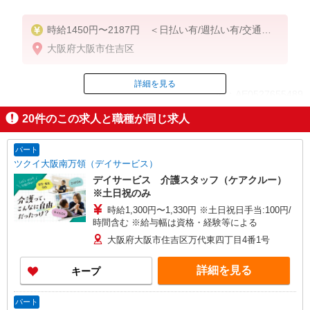
時給1450円〜2187円 ＜日払い有/週払い有/交通費
全支給(ガソリン代含む)＞
大阪府大阪市住吉区
詳細を見る
ID：AE0527655489
20
件のこの求人と職種が同じ求人
掲載期間終了
パート
ツクイ大阪南万領（デイサービス）
デイサービス 介護スタッフ（ケアクルー）
※土日祝のみ
時給1,300円〜1,330円 ※土日祝日手当:100円/
時間含む ※給与幅は資格・経験等による
大阪府大阪市住吉区万代東四丁目4番1号
詳細を見る
キープ
パート