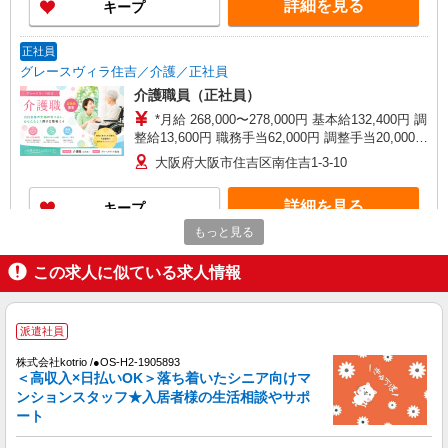
詳細を見る
キープ
当（月平均5回分）等、毎月平均的に支払われる手
当を含みます。 ※介護福祉士のみ、特別職務手当
も含む ◎残業時は別途時間外手当支給（超過1
正社員
分〜） ◎賞与 基本給2.08ヶ月分/年支給
グレースヴィラ住吉／介護／正社員
介護職員（正社員）
*月給 268,000〜278,000円 基本給132,400円 調
整給13,600円 職務手当62,000円 調整手当20,000円
夜勤手当5,000円／回（月4回程度）※ 処遇改善手
大阪府大阪市住吉区南住吉1-3-10
当20,000円〜／月※ 資格手当10,000円/月（介護福
祉士資格保有の方） *試用期間中の月給 228,000〜
詳細を見る
キープ
238,000円 ※試用期間3ヶ月経過後から支給 夜勤
手当5,000円／回（月4回程度） 処遇改善手当
もっと見る
20,000円〜／月
パート
この求人に似ている求人情報
グレースヴィラ住吉／介護／パート
介護職員（パート）
時給1,300円〜 資格手当5,000円／月（介護
派遣社員
福祉士資格保有者）
株式会社kotrio /●OS-H2-1905893
大阪府大阪市住吉区南住吉1-3-10
＜高収入×日払いOK＞落ち着いたシニア向けマ
ンションスタッフ★入居者様の生活相談やサポ
詳細を見る
キープ
ート