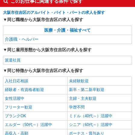
趣味も満喫
このお仕事に関連する条件で探す
時給1550円〜2187円 ＜日払い有/週払い有/交
大阪市住吉区のアルバイト・バイト・パートの求人を探す
通費全支給(ガソリン代含む)＞
同じ職種から大阪市住吉区の求人を探す
住吉区内
医療・介護・福祉すべて
詳細を見る
キープ
介護職・ヘルパー
派遣社員
同じ雇用形態から大阪市住吉区の求人を探す
株式会社kotrio /●OS-H2-2066881
派遣社員
大阪市住吉区＊グループホームSTAFF＊経験
不問◎日収1.2万円も可
同じ特徴から大阪市住吉区の求人を探す
時給1550円〜2187円 ＜日払い有/週払い有/交
通費全支給(ガソリン代含む)＞
入社日応相談
未経験歓迎
住吉区内
経験者・有資格者歓迎
新卒・第二新卒歓迎
女性活躍中
主婦・主夫歓迎
詳細を見る
キープ
フリーター歓迎
学歴不問
ブランクOK
ミドル（40代～）活躍中
エルダー（50代～）活躍中
シニア（60代～）活躍中
高収入・高額
ボーナス・賞与あり