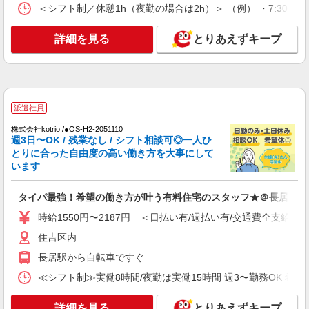
＜シフト制／休憩1h（夜勤の場合は2h）＞ （例） ・7:30〜16:30
ホームヘルパー（訪問介護員）（役職なし）
月給227,100円〜242,100円（経験・能力等に
詳細を見る
とりあえずキープ
よる）
大阪府大阪市住吉区帝塚山西1-5-9
詳細を見る
キープ
派遣社員
派遣社員
株式会社kotrio /●OS-H2-2051110
株式会社kotrio /●OS-H2-2009809
週3日〜OK / 残業なし / シフト相談可◎一人ひ
毎日通うのが楽しみになる＊ホテルのような美
とりに合った自由度の高い働き方を大事にして
しいサ高住のSTAFF
います
時給1550円〜2187円 ＜日払い有/週払い有/交
通費全支給(ガソリン代含む)＞
タイパ最強！希望の働き方が叶う有料住宅のスタッフ★＠長居駅
住吉区内
時給1550円〜2187円 ＜日払い有/週払い有/交通費全支給(ガ
住吉区内
詳細を見る
キープ
長居駅から自転車ですぐ
派遣社員
≪シフト制≫実働8時間/夜勤は実働15時間 週3〜勤務OK 希望シフト制 
株式会社kotrio /●OS-H2-2051110
タイパ最強！希望の働き方が叶う有料住宅のス
詳細を見る
とりあえずキープ