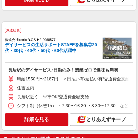
タッフ★＠長居駅
時給1550円〜2187円 ＜日払い有/週払い有/交
通費全支給(ガソリン代含む)＞
住吉区内
派遣社員
詳細を見る
キープ
株式会社kotrio /●OS-H2-2068577
デイサービスの生活サポートSTAFFを募集◎20
代・30代・40代・50代・60代活躍中
派遣社員
株式会社kotrio /●OS-H2-2094066
＜面接なし＞デイサービスでリハビリ補助・送
長居駅のデイサービス♪日勤のみ！残業ゼロで趣味も満喫
迎など＊大阪市住吉区
時給1550円〜2187円 ＜日払い有/週払い有/交
時給1550円〜2187円 ＜日払い有/週払い有/交通費全支給(ガ
通費全支給(ガソリン代含む)＞
住吉区内
住吉区内
長居駅近く ※車OK/交通費全額支給
詳細を見る
キープ
シフト制（休憩1h） ・7:30〜16:30 ・8:30〜17:30 など
派遣社員
詳細を見る
とりあえずキープ
株式会社kotrio /●OS-H2-2068577
長居駅のデイサービス♪日勤のみ！残業ゼロで