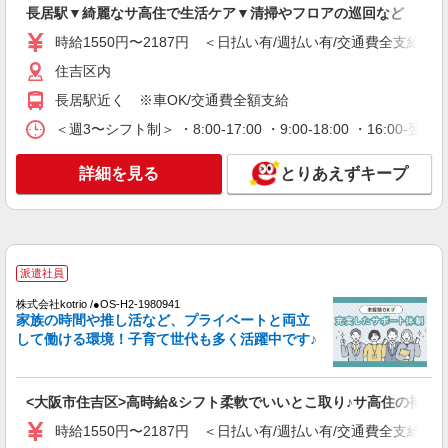
派遣社員
長居駅▼綺麗なサ高住で生活ケア▼清掃やフロアの巡回など
（株）ウィルオブ・ワークCW 天王寺支店/ms270401
時給1550円〜2187円 ＜日払い有/週払い有/交通費全支給(ガ
介護スタッフ
住吉区内
時給1500円 ◆前払い・日払い・週払いOK
大阪府大阪市住吉区
長居駅近く ※車OK/交通費全額支給
＜週3〜シフト制＞ ・8:00-17:00 ・9:00-18:00 ・16:
詳細を見る
キープ
詳細を見る
とりあえずキープ
派遣社員
株式会社kotrio /●OS-H2-1905893
長居駅▼綺麗なサ高住で生活ケア▼清掃やフロ
アの巡回など
派遣社員
時給1550円〜2187円 ＜日払い有/週払い有/交
通費全支給(ガソリン代含む)＞
株式会社kotrio /●OS-H2-1980941
家族の時間や推し活など、プライベートと両立
住吉区内
して働ける環境！子育て世代も多く活躍中です♪
詳細を見る
キープ
<大阪市住吉区>高時給&シフト柔軟でいいとこ取り♪サ高住の補助ST
派遣社員
株式会社kotrio /●OS-H2-1980941
時給1550円〜2187円 ＜日払い有/週払い有/交通費全支給(ガ