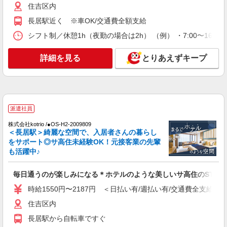
<大阪市住吉区>高時給&シフト柔軟でいいとこ
住吉区内
取り♪サ高住の補助STAFF
長居駅近く ※車OK/交通費全額支給
時給1550円〜2187円 ＜日払い有/週払い有/交
通費全支給(ガソリン代含む)＞
シフト制／休憩1h（夜勤の場合は2h） （例） ・7:00〜16:00 ・
住吉区内
詳細を見る
とりあえずキープ
詳細を見る
キープ
派遣社員
株式会社ブレイブ（マイナビグループ）/MDM27
派遣社員
介護スタッフ ◆デイサービス、サービス付き
高齢者向け住宅、グループホームなど様々な勤
株式会社kotrio /●OS-H2-2009809
＜長居駅＞綺麗な空間で、入居者さんの暮らし
務先から選べます。
未経験：時給1500〜1700円（資格・経験によ
をサポート◎サ高住未経験OK！元接客業の先輩
る） 経験者：時給1700〜1900円（資格・経験によ
も活躍中♪
る） ◎月収例 時給1900円×1日8時間×22日（週5
大阪府大阪市住吉区 【最寄駅】 ◆各線「住吉
日）＝33万4400円 ◆昇給あり ◆支払い方法 ※日
駅」 ◆各線「長居駅」 ◆大阪メトロ御堂筋線「あ
払い/週払い/月払い対応も可能です。詳しくは面談
毎日通うのが楽しみになる＊ホテルのような美しいサ高住のSTAF
びこ駅」 ★その他、近隣に多数勤務地あります！
時にご相談ください。 ◆交通費：別途全額支給 ※
時給1550円〜2187円 ＜日払い有/週払い有/交通費全支給(ガ
詳細を見る
キープ
当社規定あり
住吉区内
正社員
長居駅から自転車ですぐ
訪問介護事業所 ソラスト帝塚山/2780000036-002