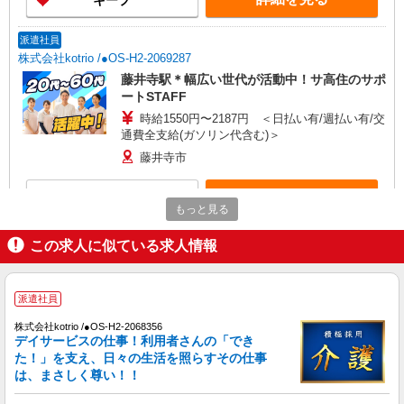
キープ
派遣社員
株式会社kotrio /●OS-H2-2069287
藤井寺駅＊幅広い世代が活動中！サ高住のサポ
ートSTAFF
時給1550円〜2187円 ＜日払い有/週払い有/交
通費全支給(ガソリン代含む)＞
藤井寺市
詳細を見る
キープ
もっと見る
派遣社員
この求人に似ている求人情報
株式会社kotrio /●OS-H2-2009829
毎日通うのが楽しみになる＊ホテルのような美
しいサ高住のSTAFF
派遣社員
時給1550円〜2187円 ＜日払い有/週払い有/交
株式会社kotrio /●OS-H2-2068356
通費全支給(ガソリン代含む)＞
デイサービスの仕事！利用者さんの「でき
藤井寺市
た！」を支え、日々の生活を照らすその仕事
は、まさしく尊い！！
詳細を見る
キープ