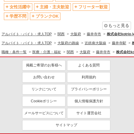
社会保険あり
産休・育休取得実績あり
女性活躍中
主婦・主夫歓迎
フリーター歓迎
退職金・財形貯蓄制度あり
各種手当（家族・役職・インセン
ティブなど）あり
学歴不問
ブランクOK
制服貸与
研修制度あり
もっと見る
資格取得支援制度あり
アルバイト・バイト・求人TOP
関西
大阪府
藤井寺市
株式会社kotrio 
同じ職種から求人を探す
アルバイト・バイト・求人TOP
大阪府の路線
近鉄南大阪線
藤井寺駅
職種・条件一覧
医療・介護・福祉
関西
大阪府
藤井寺市
株式会社kot
医療・介護・福祉
介護職・ヘルパー
掲載ご希望のお客様へ
よくある質問
同じ特徴から求人を探す
お問い合わせ
利用規約
未経験歓迎
ミドル（40代～）活躍中
リンクについて
プライバシーポリシー
ボーナス・賞与あり
車通勤OK
交通費支給
社会保険あり
Cookieポリシー
個人情報保護方針
産休・育休取得実績あり
メールサービスについて
サイト運営会社
サイトマップ