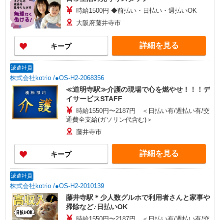
時給1500円 ◆前払い・日払い・週払いOK
大阪府藤井寺市
詳細を見る
キープ
派遣社員
株式会社kotrio /●OS-H2-2068356
≪道明寺駅≫介護の現場で心を燃やせ！！！デ
イサービスSTAFF
時給1550円〜2187円 ＜日払い有/週払い有/交
通費全支給(ガソリン代含む)＞
藤井寺市
詳細を見る
キープ
派遣社員
株式会社kotrio /●OS-H2-2010139
藤井寺駅＊少人数グルホで利用者さんと家事や
掃除など♪日払いOK
時給1550円〜2187円 ＜日払い有/週払い有/交