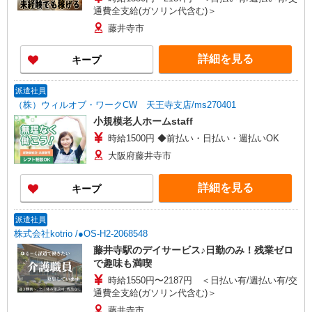
通費全支給(ガソリン代含む)＞
藤井寺市
詳細を見る
キープ
派遣社員
（株）ウィルオブ・ワークCW 天王寺支店/ms270401
小規模老人ホームstaff
時給1500円 ◆前払い・日払い・週払いOK
大阪府藤井寺市
詳細を見る
キープ
派遣社員
株式会社kotrio /●OS-H2-2068548
藤井寺駅のデイサービス♪日勤のみ！残業ゼロ
で趣味も満喫
時給1550円〜2187円 ＜日払い有/週払い有/交
通費全支給(ガソリン代含む)＞
藤井寺市