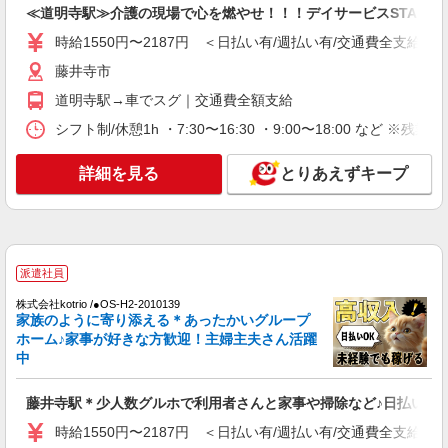
≪道明寺駅≫介護の現場で心を燃やせ！！！デイサービスSTAFF
派遣社員
時給1550円〜2187円 ＜日払い有/週払い有/交通費全支給(ガ
（株）ウィルオブ・ワークCW 天王寺支店/ms270401
藤井寺市
介護スタッフ
道明寺駅→車でスグ｜交通費全額支給
時給1700円 ◆前払い・日払い・週払いOK
シフト制/休憩1h ・7:30〜16:30 ・9:00〜18:00 など ※残業
大阪府藤井寺市
詳細を見る
とりあえずキープ
詳細を見る
キープ
派遣社員
株式会社kotrio /●OS-H2-2012196
藤井寺駅｜未経験でも大丈夫◎研修が手厚い有
派遣社員
料住宅の介護♪
株式会社kotrio /●OS-H2-2010139
時給1550円〜2187円 ＜日払い有/週払い有/交
家族のように寄り添える＊あったかいグループ
通費全支給(ガソリン代含む)＞
ホーム♪家事が好きな方歓迎！主婦主夫さん活躍
藤井寺市
中
詳細を見る
キープ
藤井寺駅＊少人数グルホで利用者さんと家事や掃除など♪日払いOK
時給1550円〜2187円 ＜日払い有/週払い有/交通費全支給(ガ
派遣社員