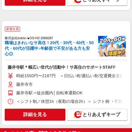
時給1500円 ◆前払い・日払い・週払いOK
大阪府藤井寺市
詳細を見る
キープ
派遣社員
派遣社員
株式会社kotrio /●OS-H2-2069287
職場はきれいなサ高住！20代・30代・40代・50
株式会社kotrio /●OS-H2-2066876
代・60代が活躍中♪年齢面で不安がある方も安
藤井寺市＊グループホームSTAFF＊経験不問
心◎
◎日収1.2万円も可
時給1550円〜2187円 ＜日払い有/週払い有/交
藤井寺駅＊幅広い世代が活動中！サ高住のサポートSTAFF
通費全支給(ガソリン代含む)＞
時給1550円〜2187円 ＜日払い有/週払い有/交通費全支給(ガ
藤井寺市
藤井寺市
詳細を見る
キープ
藤井寺駅⇒徒歩圏内│自転車通勤OK
＜シフト制／休憩1h（夜勤の場合2h）＞ シフト例 ・7:30〜16:30
派遣社員
（株）ウィルオブ・ワークCW 天王寺支店/ms270401
詳細を見る
とりあえずキープ
生活サポート
時給1500円 ◆前払い・日払い・週払いOK
大阪府藤井寺市