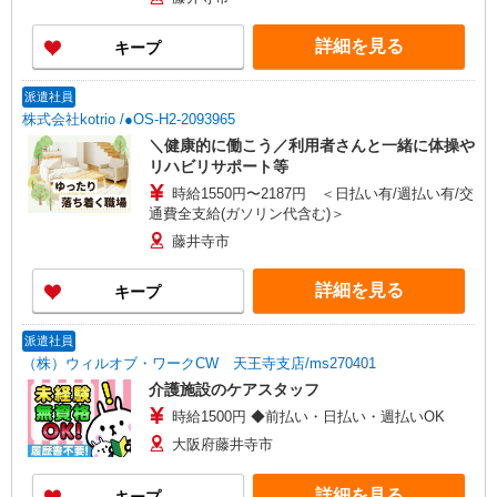
詳細を見る
キープ
派遣社員
株式会社kotrio /●OS-H2-2093965
＼健康的に働こう／利用者さんと一緒に体操や
リハビリサポート等
時給1550円〜2187円 ＜日払い有/週払い有/交
通費全支給(ガソリン代含む)＞
藤井寺市
詳細を見る
キープ
派遣社員
（株）ウィルオブ・ワークCW 天王寺支店/ms270401
介護施設のケアスタッフ
時給1500円 ◆前払い・日払い・週払いOK
大阪府藤井寺市
詳細を見る