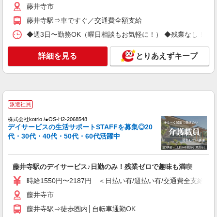
藤井寺市
株式会社kotrio /●OS-H2-2011926
≪藤井寺駅≫夜勤なし！未経験・ブランクOK
藤井寺駅⇒車ですぐ／交通費全額支給
のデイスタッフ
◆週3日〜勤務OK（曜日相談もお気軽に！） ◆残業なし！日勤のみの勤務も
時給1550円〜2187円 ＜日払い有/週払い有/交
通費全支給(ガソリン代含む)＞
詳細を見る
とりあえずキープ
藤井寺市
詳細を見る
キープ
派遣社員
派遣社員
（株）ウィルオブ・ワークCW 天王寺支店/ms270401
株式会社kotrio /●OS-H2-2068548
高齢者向けマンションstaff
デイサービスの生活サポートSTAFFを募集◎20
代・30代・40代・50代・60代活躍中
時給1700円 ◆前払い・日払い・週払いOK
大阪府藤井寺市
藤井寺駅のデイサービス♪日勤のみ！残業ゼロで趣味も満喫
詳細を見る
キープ
時給1550円〜2187円 ＜日払い有/週払い有/交通費全支給(ガ
派遣社員
藤井寺市
株式会社kotrio /●OS-H2-2020426
藤井寺駅⇒徒歩圏内│自転車通勤OK
道明寺駅★未経験OKの人間関係に悩まない職