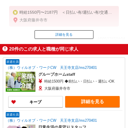
時給1550円〜2187円 ＜日払い有/週払い有/交通費
全支給(ガソリン代含む)＞
大阪府藤井寺市
詳細を見る
ID：AE0527650104
20
件のこの求人と職種が同じ求人
掲載期間終了
派遣社員
（株）ウィルオブ・ワークCW 天王寺支店/ms270401
グループホームstaff
時給1500円 ◆前払い・日払い・週払いOK
大阪府藤井寺市
詳細を見る
キープ
派遣社員
（株）ウィルオブ・ワークCW 天王寺支店/ms270401
日常生活の見守りスタッフ