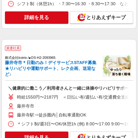
シフト制（休憩1h） ・7:30〜16:30 ・8:30〜17:30 など
場へ★サ高住スタッフ
時給1550円〜2187円 ＜日払い有/週払い有/交
詳細を見る
通費全支給(ガソリン代含む)＞
とりあえずキープ
藤井寺市
詳細を見る
キープ
派遣社員
派遣社員
株式会社kotrio /●OS-H2-2093965
株式会社kotrio /●OS-H2-2067319
藤井寺市＊日勤のみ！デイサービスSTAFF募集
道明寺駅/未経験OK★誰かの支えになれる人
★リハビリや運動サポート、レク企画、送迎な
に！グルホの世話人♪
ど♪
時給1550円〜2187円 ＜日払い有/週払い有/交
通費全支給(ガソリン代含む)＞
＼健康的に働こう／利用者さんと一緒に体操やリハビリサポート等
藤井寺市
時給1550円〜2187円 ＜日払い有/週払い有/交通費全支給(ガ
藤井寺市
詳細を見る
キープ
藤井寺駅⇒徒歩圏内│自転車通勤OK
派遣社員
＊シフト制/週3日〜OK/休憩1h (例) 8:00〜17:00 9:00〜18:
（株）ウィルオブ・ワークCW 天王寺支店/ms270401
デイサービス
詳細を見る
とりあえずキープ