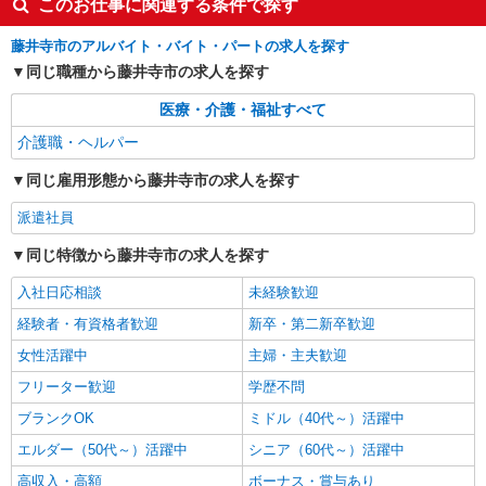
このお仕事に関連する条件で探す
詳細を見る
キープ
藤井寺市のアルバイト・バイト・パートの求人を探す
同じ職種から藤井寺市の求人を探す
派遣社員
医療・介護・福祉すべて
株式会社kotrio /●OS-H2-1980936
<藤井寺市>高時給&シフト柔軟でいいとこ取り
介護職・ヘルパー
♪サ高住の補助STAFF
同じ雇用形態から藤井寺市の求人を探す
時給1550円〜2187円 ＜日払い有/週払い有/交
通費全支給(ガソリン代含む)＞
派遣社員
藤井寺市
同じ特徴から藤井寺市の求人を探す
詳細を見る
キープ
入社日応相談
未経験歓迎
経験者・有資格者歓迎
新卒・第二新卒歓迎
女性活躍中
主婦・主夫歓迎
フリーター歓迎
学歴不問
ブランクOK
ミドル（40代～）活躍中
エルダー（50代～）活躍中
シニア（60代～）活躍中
高収入・高額
ボーナス・賞与あり