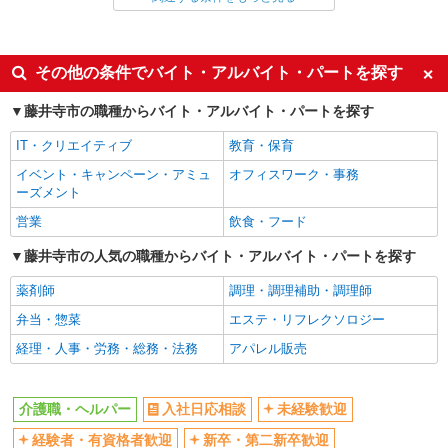
派遣社員
同じ特徴から藤井寺駅の求人を探す
その他の条件でバイト・アルバイト・パートを探す
入社日応相談
未経験歓迎
藤井寺市の職種からバイト・アルバイト・パートを探す
経験者・有資格者歓迎
新卒・第二新卒歓迎
IT・クリエイティブ
教育・保育
女性活躍中
主婦・主夫歓迎
イベント・キャンペーン・アミュ
オフィスワーク・事務
フリーター歓迎
学歴不問
ーズメント
ブランクOK
ミドル（40代～）活躍中
営業
飲食・フード
エルダー（50代～）活躍中
シニア（60代～）活躍中
藤井寺市の人気の職種からバイト・アルバイト・パートを探す
高収入・高額
ボーナス・賞与あり
薬剤師
調理・調理補助・調理師
昇給あり
完全週休2日制
弁当・惣菜
エステ・リフレクソロジー
フルタイム歓迎
禁煙・分煙
経理・人事・労務・総務・法務
アパレル販売
駅直結・駅チカ
車通勤OK
バイク通勤OK
自転車通勤OK
介護職・ヘルパー
入社日応相談
未経験歓迎
残業少なめ（月20h未満）
交通費支給
経験者・有資格者歓迎
新卒・第二新卒歓迎