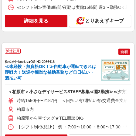
時給1550円〜2187円 ＜日払い有/週払い有/交
≪シフト制≫実働8時間/夜勤は実働15時間 週3〜勤務OK 希望シフト制 
通費全支給(ガソリン代含む)＞
柏原市内
詳細を見る
とりあえずキープ
詳細を見る
キープ
NEW
派遣社員
株式会社kotrio /●OS-H2-2157566
派遣社員
新着
障がい者支援＊軽作業見守りやお手伝いなど
＊＠柏原市
株式会社kotrio /●OS-H2-2086416
≪未経験・無資格OK！≫自動車が運転できれば
時給1550円〜2187円 ＜日払い有/週払い有/交
即戦力！送迎や簡単な補助業務など◎日払い・
通費全支給(ガソリン代含む)＞
週払い可
柏原市内
＜柏原市＞小さなデイサービスSTAFF募集≪週3勤務≫≪夕方退社
詳細を見る
キープ
時給1550円〜2187円 ＜日払い有/週払い有/交通費全支給(ガ
NEW
柏原市内
派遣社員
株式会社kotrio /●OS-H2-2069286
柏原駅から車でスグ★TEL面談OK♪
柏原駅＊幅広い世代が活動中！サ高住のサポ
【シフト制/休憩1h】 例 ・7:00〜16:00 ・8:00〜17:00 ・9:
ートSTAFF