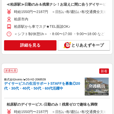
イサービスSTAFF
≪柏原駅≫日勤のみ＆残業ナシ！お迎えに間に合うデイサービス
時給1550円〜2187円 ＜日払い有/週払い有/交
通費全支給(ガソリン代含む)＞
時給1550円〜2187円 ＜日払い有/週払い有/交通費全支給(ガ
柏原市内
柏原市内
柏原駅から車でスグ★TEL面談OK♪
詳細を見る
キープ
＜シフト制/休憩1h＞ ・8:00〜17:00 ・9:00〜18:00 など 
NEW
派遣社員
詳細を見る
とりあえずキープ
株式会社kotrio /●OS-H2-2051243
柏原駅＊年齢不問◎未経験から安定した業界
へ＊サ高住
時給1550円〜2187円 ＜日払い有/週払い有/交
通費全支給(ガソリン代含む)＞
派遣社員
新着
柏原市内
株式会社kotrio /●OS-H2-2068539
デイサービスの生活サポートSTAFFを募集◎20
詳細を見る
キープ
代・30代・40代・50代・60代活躍中
NEW
派遣社員
株式会社kotrio /●OS-H2-2066875
柏原駅のデイサービス♪日勤のみ！残業ゼロで趣味も満喫
柏原市＊グループホームSTAFF＊経験不問◎
時給1550円〜2187円 ＜日払い有/週払い有/交通費全支給(ガ
日収1.2万円も可