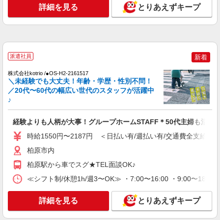
時給1550円〜2187円 ＜日払い有/週払い有/交
詳細を見る
とりあえずキープ
通費全支給(ガソリン代含む)＞
柏原市内
詳細を見る
キープ
派遣社員
新着
NEW
派遣社員
株式会社kotrio /●OS-H2-2161517
株式会社kotrio /●OS-H2-2093959
＼未経験でも大丈夫！年齢・学歴・性別不問！
＼健康的に働こう／利用者さんと一緒に体操
／20代〜60代の幅広い世代のスタッフが活躍中
やリハビリサポート等
♪
時給1550円〜2187円 ＜日払い有/週払い有/交
通費全支給(ガソリン代含む)＞
経験よりも人柄が大事！グループホームSTAFF＊50代主婦も活躍
柏原市内
時給1550円〜2187円 ＜日払い有/週払い有/交通費全支給(ガ
柏原市内
詳細を見る
キープ
柏原駅から車でスグ★TEL面談OK♪
NEW
派遣社員
≪シフト制/休憩1h/週3〜OK≫ ・7:00〜16:00 ・9:00〜18:
株式会社kotrio /●OS-H2-2156184
活動支援メインで負担少なめ＊障がい者デイ
詳細を見る
とりあえずキープ
サービスの支援員＊
時給1550円〜2187円 ＜日払い有/週払い有/交