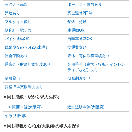
通費全支給(ガソリン代含む)＞
高収入・高額
ボーナス・賞与あり
柏原市内
昇給あり
完全週休2日制
詳細を見る
キープ
フルタイム歓迎
禁煙・分煙
駅直結・駅チカ
車通勤OK
バイク通勤OK
自転車通勤OK
残業少なめ（月20h未満）
交通費支給
社会保険あり
産休・育休取得実績あり
退職金・財形貯蓄制度あり
各種手当（家族・役職・インセン
ティブなど）あり
制服貸与
研修制度あり
資格取得支援制度あり
同じ沿線・駅から求人を探す
ＪＲ関西本線(大阪府)
近鉄道明寺線(大阪府)
柏原(大阪)駅
同じ職種から柏原(大阪)駅の求人を探す