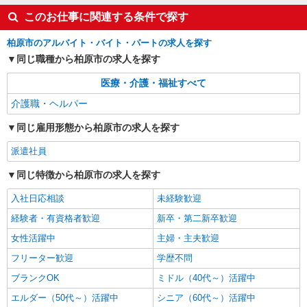
通費全支給(ガソリン代含む)＞
このお仕事に関連する条件で探す
柏原市内
柏原市のアルバイト・バイト・パートの求人を探す
詳細を見る
キープ
同じ職種から柏原市の求人を探す
NEW
医療・介護・福祉すべて
派遣社員
株式会社kotrio /●OS-H2-2157669
介護職・ヘルパー
柏原市＊障がい者デイサービスSTAFF大募
同じ雇用形態から柏原市の求人を探す
集！無資格・未経験歓迎
時給1550円〜2187円 ＜日払い有/週払い有/交
派遣社員
通費全支給(ガソリン代含む)＞
同じ特徴から柏原市の求人を探す
柏原市内
入社日応相談
未経験歓迎
詳細を見る
キープ
経験者・有資格者歓迎
新卒・第二新卒歓迎
NEW
派遣社員
女性活躍中
主婦・主夫歓迎
株式会社kotrio /●OS-H2-2162457
フリーター歓迎
学歴不問
柏原市/住宅型有料老人ホームSTAFF＊面接
ブランクOK
ミドル（40代～）活躍中
なし・即勤務可
時給1550円〜2187円 ＜日払い有/週払い有/交
エルダー（50代～）活躍中
シニア（60代～）活躍中