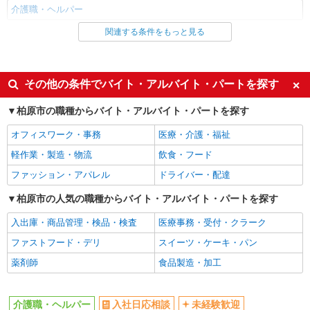
介護職・ヘルパー
関連する条件をもっと見る
同じ雇用形態から柏原(大阪)駅の求人を探す
派遣社員
同じ特徴から柏原(大阪)駅の求人を探す
その他の条件でバイト・アルバイト・パートを探す
入社日応相談
未経験歓迎
柏原市の職種からバイト・アルバイト・パートを探す
経験者・有資格者歓迎
新卒・第二新卒歓迎
オフィスワーク・事務
医療・介護・福祉
女性活躍中
主婦・主夫歓迎
軽作業・製造・物流
飲食・フード
フリーター歓迎
学歴不問
ファッション・アパレル
ドライバー・配達
ブランクOK
ミドル（40代～）活躍中
柏原市の人気の職種からバイト・アルバイト・パートを探す
エルダー（50代～）活躍中
シニア（60代～）活躍中
入出庫・商品管理・検品・検査
医療事務・受付・クラーク
高収入・高額
ボーナス・賞与あり
ファストフード・デリ
スイーツ・ケーキ・パン
昇給あり
完全週休2日制
薬剤師
食品製造・加工
フルタイム歓迎
禁煙・分煙
駅直結・駅チカ
車通勤OK
介護職・ヘルパー
入社日応相談
未経験歓迎
バイク通勤OK
自転車通勤OK