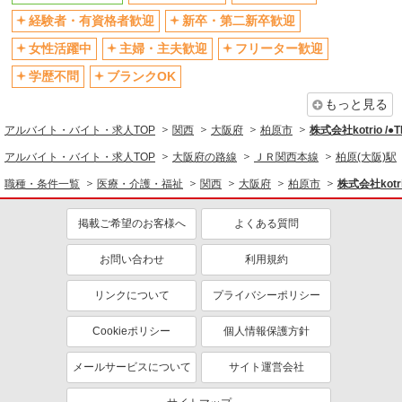
残業少なめ（月20h未満）
経験者・有資格者歓迎
新卒・第二新卒歓迎
交通費支給
社会保険あり
産休・育休取得実績あり
女性活躍中
主婦・主夫歓迎
フリーター歓迎
退職金・財形貯蓄制度あり
各種手当（家族・役職・インセン
学歴不問
ブランクOK
ティブなど）あり
もっと見る
制服貸与
研修制度あり
アルバイト・バイト・求人TOP
関西
大阪府
柏原市
株式会社kotrio /
資格取得支援制度あり
アルバイト・バイト・求人TOP
大阪府の路線
ＪＲ関西本線
柏原(大阪)駅
同じ職種から求人を探す
職種・条件一覧
医療・介護・福祉
関西
大阪府
柏原市
株式会社kotr
医療・介護・福祉
掲載ご希望のお客様へ
よくある質問
介護職・ヘルパー
お問い合わせ
利用規約
同じ特徴から求人を探す
未経験歓迎
ミドル（40代～）活躍中
リンクについて
プライバシーポリシー
ボーナス・賞与あり
車通勤OK
Cookieポリシー
個人情報保護方針
交通費支給
社会保険あり
メールサービスについて
サイト運営会社
産休・育休取得実績あり