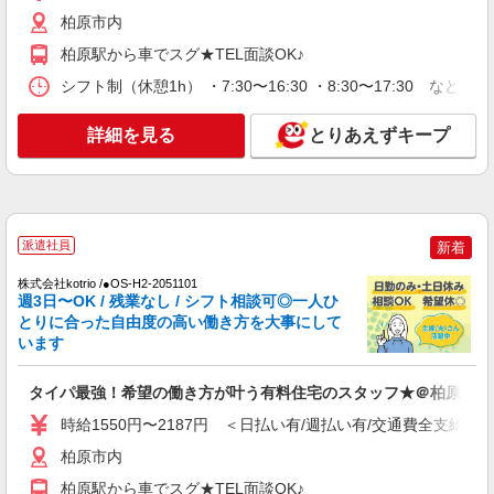
時給1550円〜2187円 ＜日払い有/週払い有/交
柏原市内
通費全支給(ガソリン代含む)＞
柏原駅から車でスグ★TEL面談OK♪
柏原市内
シフト制（休憩1h） ・7:30〜16:30 ・8:30〜17:30 など
詳細を見る
キープ
詳細を見る
とりあえずキープ
NEW
派遣社員
株式会社kotrio /●OS-H2-2158875
デイサービスSTAFF＊日払いOK！推し活の
軍資金も即ゲット◎
派遣社員
新着
時給1550円〜2187円 ＜日払い有/週払い有/交
通費全支給(ガソリン代含む)＞
株式会社kotrio /●OS-H2-2051101
週3日〜OK / 残業なし / シフト相談可◎一人ひ
柏原市内
とりに合った自由度の高い働き方を大事にして
います
詳細を見る
キープ
タイパ最強！希望の働き方が叶う有料住宅のスタッフ★＠柏原駅
NEW
派遣社員
時給1550円〜2187円 ＜日払い有/週払い有/交通費全支給(ガ
株式会社kotrio /●OS-H2-1899203
柏原駅◎悔いが残らない選択をサポートしま
柏原市内
す！障がい者デイ
柏原駅から車でスグ★TEL面談OK♪