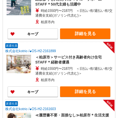
STAFF＊50代主婦も活躍中
時給1550円〜2187円 ＜日払い有/週払い有/交
通費全支給(ガソリン代含む)＞
柏原市内
詳細を見る
キープ
NEW
派遣社員
株式会社kotrio /●OS-H2-2161899
＜柏原市＞サービス付き高齢者向け住宅
STAFF＊経験者優遇
時給1550円〜2187円 ＜日払い有/週払い有/交
通費全支給(ガソリン代含む)＞
柏原市内
詳細を見る
キープ
NEW
派遣社員
株式会社kotrio /●OS-H2-2161603
≪履歴書不要・面接なし≫柏原市＊生活支援