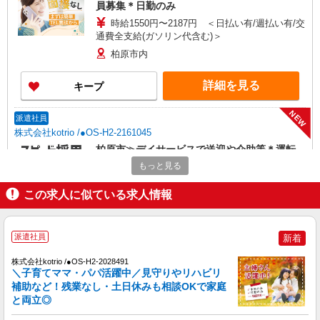
員募集＊日勤のみ
時給1550円〜2187円 ＜日払い有/週払い有/交
通費全支給(ガソリン代含む)＞
柏原市内
詳細を見る
キープ
NEW
派遣社員
株式会社kotrio /●OS-H2-2161045
柏原市≫デイサービスで送迎や介助等＊運転
が好きな方歓迎
もっと見る
時給1550円〜2187円 ＜日払い有/週払い有/交
通費全支給(ガソリン代含む)＞
この求人に似ている求人情報
柏原市内
派遣社員
新着
詳細を見る
キープ
株式会社kotrio /●OS-H2-2028491
NEW
＼子育てママ・パパ活躍中／見守りやリハビリ
派遣社員
補助など！残業なし・土日休みも相談OKで家庭
株式会社kotrio /●OS-H2-2068346
と両立◎
≪柏原駅≫介護の現場で心を燃やせ！！！デ