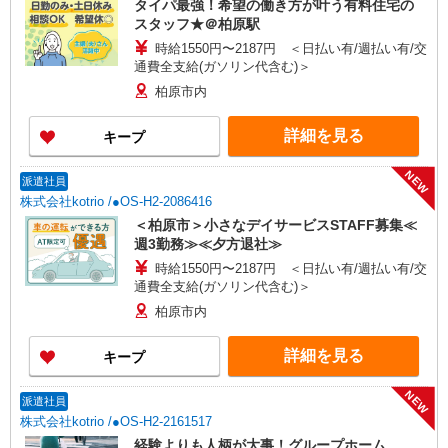
タイパ最強！希望の働き方が叶う有料住宅の
スタッフ★＠柏原駅
時給1550円〜2187円 ＜日払い有/週払い有/交
通費全支給(ガソリン代含む)＞
柏原市内
詳細を見る
キープ
NEW
派遣社員
株式会社kotrio /●OS-H2-2086416
＜柏原市＞小さなデイサービスSTAFF募集≪
週3勤務≫≪夕方退社≫
時給1550円〜2187円 ＜日払い有/週払い有/交
通費全支給(ガソリン代含む)＞
柏原市内
詳細を見る
キープ
NEW
派遣社員
株式会社kotrio /●OS-H2-2161517
経験よりも人柄が大事！グループホーム