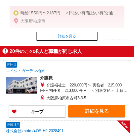
時給1550円〜2187円 ＜日払い有/週払い有/交通費
全支給(ガソリン代含む)＞
大阪府柏原市
詳細を見る
ID：AE0527650103
20
件のこの求人と職種が同じ求人
掲載期間終了
正社員
エイジ・ガーデン柏原
介護職
介護福祉士 220,000円〜 実務者 215,000
円〜 初任者 213,000円〜 ＜別途支給＞ 土日祝
日手当：1,000円(1勤務4時間以上) 夜勤手当：
大阪府柏原市古町3-3-5
6,000円 通勤手当全額支給(上限45,000円)
詳細を見る
キープ
NEW
派遣社員
株式会社kotrio /●OS-H2-2028491