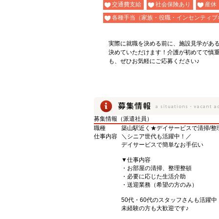
交通費支給
社会保険あり
産休
各種手当（家族・役職・インセンティブ
実際に就職を決める前に、施設見学があ
決めていただけます！介護が初めてで慎
も、ぜひお気軽にご応募ください♪
募集情報（派遣社員）
職種
築山駅近く★デイサービスで清掃/整
仕事内容
＼シニア世代も活躍中！／
デイサービスで簡単なお手伝い
▼仕事内容
・お部屋の清掃、整理整頓
・必要に応じた生活介助
・送迎業務（希望の方のみ）
50代・60代のスタッフさんも活躍中
未経験の方も大歓迎です♪