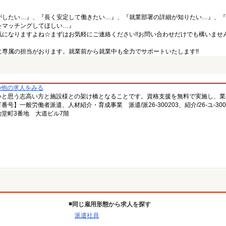
がしたい…』、『長く安定して働きたい…』、『就業部署の詳細が知りたい…』、『
をマッチングしてほしい…』
になりますよね☆まずはお気軽にご連絡ください!!お問い合わせだけでも構いません
専属の担当がおります。就業前から就業中も全力でサポートいたします!!
の他の求人をみる
いと思う志高い方と施設様との架け橋となることです。資格支援を無料で実施し、業
一般労働者派遣、人材紹介・育成事業 派遣/派26-300203、紹介/26-ユ-300
堂町3番地 大道ビル7階
同じ雇用形態から求人を探す
派遣社員