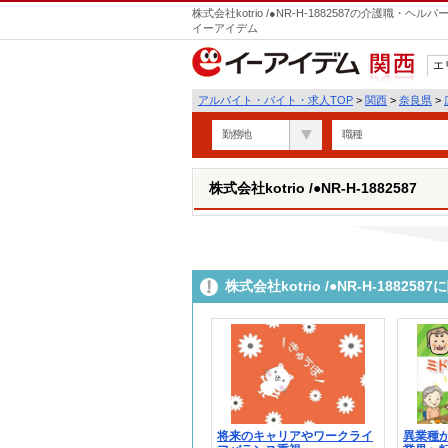
株式会社kotrio /●NR-H-1882587の介護職
イーアイデム
エ
関西
アルバイト・バイト・求人TOP
>
関西
>
奈良県
>
勤務地
職種
株式会社kotrio /●NR-H-1882587
株式会社kotrio /●NR-H-188
将来のキャリアやワークライ
異業種