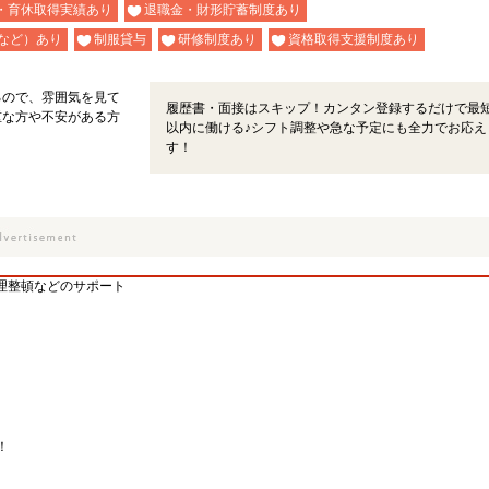
・育休取得実績あり
退職金・財形貯蓄制度あり
など）あり
制服貸与
研修制度あり
資格取得支援制度あり
るので、雰囲気を見て
履歴書・面接はスキップ！カンタン登録するだけで最短
重な方や不安がある方
以内に働ける♪シフト調整や急な予定にも全力でお応え
す！
理整頓などのサポート
！