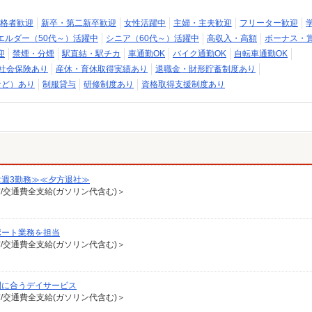
格者歓迎
新卒・第二新卒歓迎
女性活躍中
主婦・主夫歓迎
フリーター歓迎
エルダー（50代～）活躍中
シニア（60代～）活躍中
高収入・高額
ボーナス・
迎
禁煙・分煙
駅直結・駅チカ
車通勤OK
バイク通勤OK
自転車通勤OK
社会保険あり
産休・育休取得実績あり
退職金・財形貯蓄制度あり
など）あり
制服貸与
研修制度あり
資格取得支援制度あり
≪週3勤務≫≪夕方退社≫
有/交通費全支給(ガソリン代含む)＞
ポート業務を担当
有/交通費全支給(ガソリン代含む)＞
間に合うデイサービス
有/交通費全支給(ガソリン代含む)＞