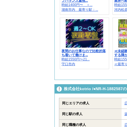
フバランス重視...
業界へ転
時給1400円〜 ＜...
時給155
湖南市内 最寄り駅：...
河内松
夜間のお仕事なので比較的落
≪未経
ち着いて働けま...
する障がい
時給1550円〜21...
時給155
守口市内
≪最寄
株式会社kotrio /●NR-H-188
同じエリアの求人
同じ駅の求人
同じ職種の求人