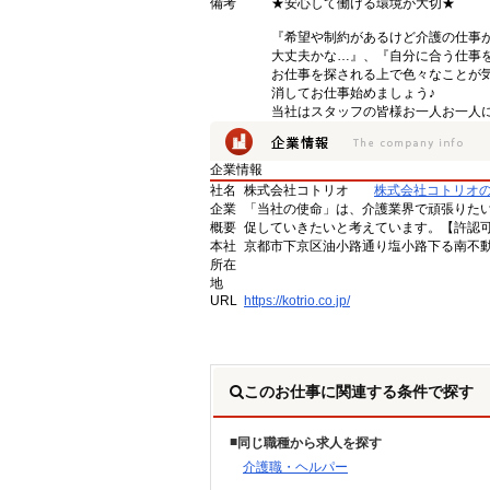
備考
★安心して働ける環境が大切★
『希望や制約があるけど介護の仕事
大丈夫かな…』、『自分に合う仕事
お仕事を探される上で色々なことが気
消してお仕事始めましょう♪
当社はスタッフの皆様お一人お一人に
企業情報
社名
株式会社コトリオ
株式会社コトリオ
企業
「当社の使命」は、介護業界で頑張りた
概要
促していきたいと考えています。【許認可番号】
本社
京都市下京区油小路通り塩小路下る南不動
所在
地
URL
https://kotrio.co.jp/
このお仕事に関連する条件で探す
同じ職種から求人を探す
介護職・ヘルパー