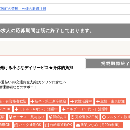
広陵町の禁煙・分煙の派遣社員
の求人の応募期間は既に終了しております。
に働ける小さなデイサービス★身体的負担
有/週払い有/交通費全支給(ガソリン代含む)＞
整理整頓などのサポート
者・有資格者歓迎
新卒・第二新卒歓迎
女性活躍中
主婦・主夫歓迎
ンクOK
ミドル（40代～）活躍中
エルダー（50代～）活躍中
高額
ボーナス・賞与あり
昇給あり
完全週休2日制
フルタイム歓
通勤OK
バイク通勤OK
自転車通勤OK
残業少なめ（月20h未満）