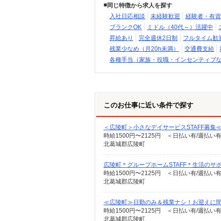
同じ特徴から求人を探す
入社日応相談
未経験歓迎
経験者・有資
ブランクOK
ミドル（40代～）活躍中
昇給あり
完全週休2日制
フルタイム歓
残業少なめ（月20h未満）
交通費支給
各種手当（家族・役職・インセンティブ
このお仕事に近い条件で探す
＜広陵町＞小さなデイサービスSTAFF募集
時給1500円〜2125円 ＜日払い有/週払い
北葛城郡広陵町
広陵町＊グループホームSTAFF＊生活のサ
時給1500円〜2125円 ＜日払い有/週払い
北葛城郡広陵町
≪広陵町≫日勤のみ＆残業ナシ！お迎えに
時給1500円〜2125円 ＜日払い有/週払い
北葛城郡広陵町