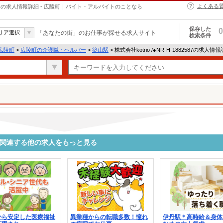
よくある
・ヘルパーの求人情報詳細 - 広陵町｜バイト・アルバイトのことなら
保存した
0
リア選択
「あなたの街」のお仕事が探せる求人サイト
検索条件
広陵町
>
広陵町の介護職・ヘルパー
>
築山駅
> 株式会社kotrio /●NR-H-1882587の求人情
2587に関連する他の求人をもっと見る
から安定した医療福祉
異業種からの転職多数！憧れ
伊丹駅＊高時給＆身体