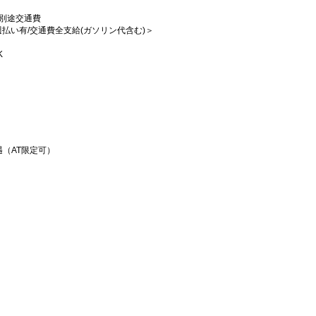
円+別途交通費
/週払い有/交通費全支給(ガソリン代含む)＞
K
（AT限定可）