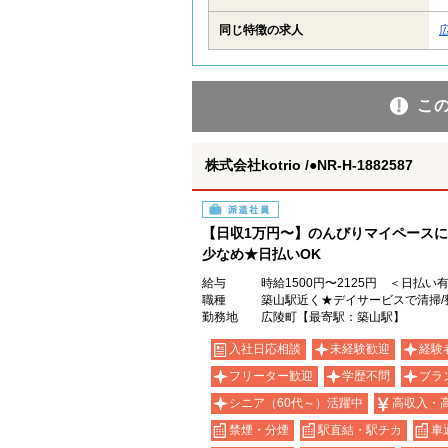
同じ特徴の求人
こ
株式会社kotrio /●NR-H-1882587
派遣社員
【日収1万円〜】のんびりマイペース
少なめ★日払いOK
給与
時給1500円〜2125円 ＜日払い
職種
築山駅近く★デイサービスで清掃/
勤務地
広陵町【最寄駅：築山駅】
入社日応相談
未経験歓迎
経験
フリーター歓迎
学歴不問
ブラ
シニア（60代～）活躍中
高収入・
禁煙・分煙
駅直結・駅チカ
車