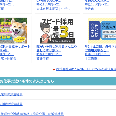
職され...
の病院でお仕事...
なめの大人気求...
0円〜21...
時給1550円〜21...
時給1550円〜21...
原駅
大津市坂本周辺｜中学...
伊丹市
験OK≫自立をサポート
障がいを持つ利用者さんにや
早ければ3日、条件さ
者...
さしく寄り添う...
ば職場見学をし...
0円〜21...
時給1550円〜21...
時給1500円〜21...
り駅≫鈴蘭台
藤井寺市
【五條市】
株式会社kotrio /●NR-H-1882587の求
2587のお仕事に近い条件の求人はこちら
広陵町の派遣社員
築山駅の派遣社員
広陵町の介護職 無資格（施設介護）の派遣社員