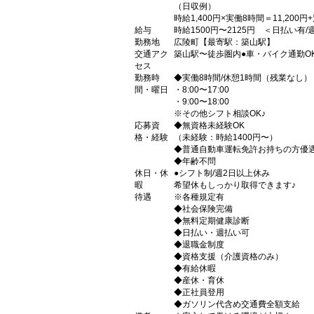
（日収例）
時給1,400円×実働8時間＝11,200
給与
時給1500円〜2125円 ＜日払い有
勤務地
広陵町【最寄駅：築山駅】
交通アク
築山駅〜徒歩圏内●車・バイク通勤O
セス
勤務時
◆実働8時間/休憩1時間（残業なし）
間・曜日
・8:00〜17:00
・9:00〜18:00
※その他シフト相談OK♪
応募資
◆無資格未経験OK
格・経験
（未経験：時給1400円〜）
◆普通自動車運転免許お持ちの方優遇
◆年齢不問
休日・休
●シフト制/週2日以上休み
暇
希望休もしっかり取得できます♪
待遇
※各種規定有
◆社会保険完備
◆無料定期健康診断
◆日払い・週払い可
◆退職金制度
◆資格支援（介護資格のみ）
◆有給休暇
◆産休・育休
◆正社員登用
◆ガソリン代含め交通費全額支給