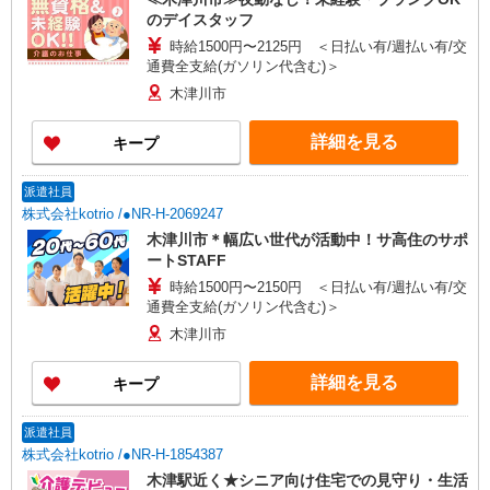
のデイスタッフ
時給1500円〜2125円 ＜日払い有/週払い有/交
通費全支給(ガソリン代含む)＞
木津川市
詳細を見る
キープ
派遣社員
株式会社kotrio /●NR-H-2069247
木津川市＊幅広い世代が活動中！サ高住のサポ
ートSTAFF
時給1500円〜2150円 ＜日払い有/週払い有/交
通費全支給(ガソリン代含む)＞
木津川市
詳細を見る
キープ
派遣社員
株式会社kotrio /●NR-H-1854387
木津駅近く★シニア向け住宅での見守り・生活