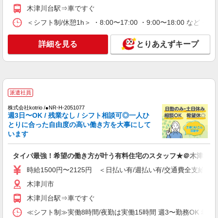
務作業など
木津川台駅⇒車ですぐ
時給1500円〜2125円 ＜日払い有/週払い有/交
＜シフト制/休憩1h＞ ・8:00〜17:00 ・9:00〜18:00 など 
通費全支給(ガソリン代含む)＞
木津川市
詳細を見る
とりあえずキープ
詳細を見る
キープ
派遣社員
株式会社kotrio /●NR-H-2021558
派遣社員
木津川市＊グループホームSTAFF＊生活のサ
株式会社kotrio /●NR-H-2051077
ポート業務を担当
週3日〜OK / 残業なし / シフト相談可◎一人ひ
時給1500円〜2125円 ＜日払い有/週払い有/交
とりに合った自由度の高い働き方を大事にして
通費全支給(ガソリン代含む)＞
います
木津川市
タイパ最強！希望の働き方が叶う有料住宅のスタッフ★＠木津川市
詳細を見る
キープ
時給1500円〜2125円 ＜日払い有/週払い有/交通費全支給(ガ
木津川市
派遣社員
（株）ウィルオブ・ワークCW 京都支店/ms260101
木津川台駅⇒車ですぐ
夜勤専従
≪シフト制≫実働8時間/夜勤は実働15時間 週3〜勤務OK 希望シフト制 