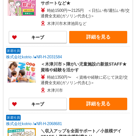
サポートなど★
時給1500円〜2125円 ＜日払い有/週払い有/交
通費全支給(ガソリン代含む)＞
木津川市木津池田など
詳細を見る
キープ
派遣社員
株式会社kotrio /●NR-H-2031584
＜木津川市＞障がい児童施設の新規STAFF★
資格や経験を活かす
時給1350円〜 ＜資格や経験に応じて決定/交
通費全支給(ガソリン代含む)＞
木津川市
詳細を見る
キープ
派遣社員
株式会社kotrio /●NR-H-2068681
＼収入アップを全面サポート／小規模デイ