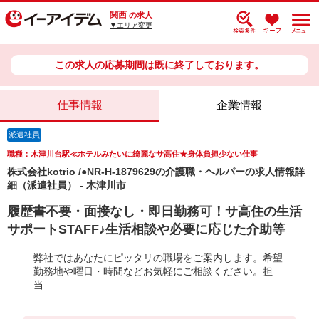
関西
の求人
▼エリア変更
この求人の応募期間は既に終了しております。
仕事情報
企業情報
派遣社員
職種：木津川台駅≪ホテルみたいに綺麗なサ高住★身体負担少ない仕事
株式会社kotrio /●NR-H-1879629の介護職・ヘルパーの求人情報詳
細（派遣社員） - 木津川市
履歴書不要・面接なし・即日勤務可！サ高住の生活
サポートSTAFF♪生活相談や必要に応じた介助等
弊社ではあなたにピッタリの職場をご案内します。希望
勤務地や曜日・時間などお気軽にご相談ください。担
当...