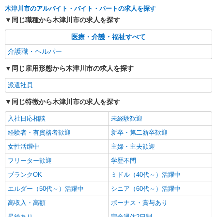
木津川市
木津川市のアルバイト・バイト・パートの求人を探す
同じ職種から木津川市の求人を探す
詳細を見る
キープ
医療・介護・福祉すべて
派遣社員
介護職・ヘルパー
株式会社kotrio /●NR-H-1881921
同じ雇用形態から木津川市の求人を探す
木津川台駅★ゆったりサ高住スタッフ★清掃/
見回りなど◎日払いOK
派遣社員
時給1500円〜2125円 ＜日払い有/週払い有/交
通費全支給(ガソリン代含む)＞
同じ特徴から木津川市の求人を探す
木津川市
入社日応相談
未経験歓迎
経験者・有資格者歓迎
新卒・第二新卒歓迎
詳細を見る
キープ
女性活躍中
主婦・主夫歓迎
派遣社員
フリーター歓迎
学歴不問
株式会社kotrio /●NR-H-2068323
ブランクOK
ミドル（40代～）活躍中
≪木津川市≫介護の現場で心を燃やせ！！！デ
イサービスSTAFF
エルダー（50代～）活躍中
シニア（60代～）活躍中
時給1500円〜2125円 ＜日払い有/週払い有/交
高収入・高額
ボーナス・賞与あり
通費全支給(ガソリン代含む)＞
昇給あり
完全週休2日制