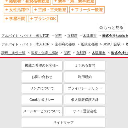
経験者・有資格者歓迎
新卒・第二新卒歓迎
退職金・財形貯蓄制度あり
各種手当（家族・役職・インセン
ティブなど）あり
女性活躍中
主婦・主夫歓迎
フリーター歓迎
制服貸与
研修制度あり
学歴不問
ブランクOK
資格取得支援制度あり
もっと見る
同じ職種から求人を探す
アルバイト・バイト・求人TOP
関西
京都府
木津川市
株式会社kotrio 
医療・介護・福祉
アルバイト・バイト・求人TOP
京都府の路線
近鉄京都線
木津川台駅
介護職・ヘルパー
職種・条件一覧
医療・介護・福祉
関西
京都府
木津川市
株式会社kot
同じ特徴から求人を探す
掲載ご希望のお客様へ
よくある質問
未経験歓迎
ミドル（40代～）活躍中
お問い合わせ
利用規約
ボーナス・賞与あり
車通勤OK
交通費支給
リンクについて
社会保険あり
プライバシーポリシー
産休・育休取得実績あり
Cookieポリシー
個人情報保護方針
メールサービスについて
サイト運営会社
サイトマップ