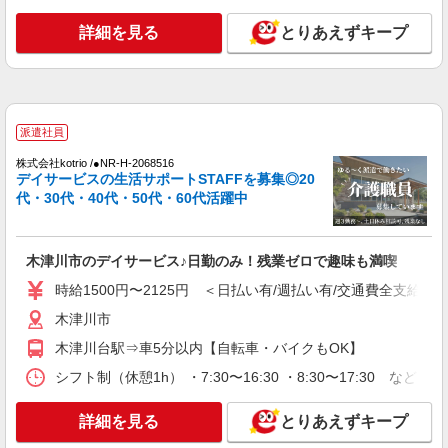
時給1500円 ◆前払い・日払い・週払いOK
京都府木津川市
詳細を見る
とりあえずキープ
詳細を見る
キープ
派遣社員
派遣社員
株式会社kotrio /●NR-H-2066836
木津川市＊グループホームSTAFF＊経験不問
株式会社kotrio /●NR-H-2068516
デイサービスの生活サポートSTAFFを募集◎20
◎日収1.2万円も可
代・30代・40代・50代・60代活躍中
時給1500円〜2125円 ＜日払い有/週払い有/交
通費全支給(ガソリン代含む)＞
木津川市
木津川市のデイサービス♪日勤のみ！残業ゼロで趣味も満喫
時給1500円〜2125円 ＜日払い有/週払い有/交通費全支給(ガ
詳細を見る
キープ
木津川市
派遣社員
木津川台駅⇒車5分以内【自転車・バイクもOK】
株式会社kotrio /●NR-H-2020395
シフト制（休憩1h） ・7:30〜16:30 ・8:30〜17:30 など
木津川市★未経験OKの人間関係に悩まない職
場へ★サ高住スタッフ
詳細を見る
とりあえずキープ
時給1500円〜2125円 ＜日払い有/週払い有/交
通費全支給(ガソリン代含む)＞