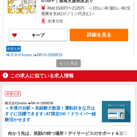
STAFF｜資格支援制度あり
時給1500円〜2125円 ＜日払い有/週払い有/交
通費全支給(ガソリン代含む)＞
木津川市
詳細を見る
キープ
派遣社員
株式会社kotrio /●NR-H-2068833
木津川市の小さいデイサービス★残業なし♪日
もっと見る
勤のみ◎夜はおうち時間
この求人に似ている求人情報
時給1500円〜2125円 ＜日払い有/週払い有/交
通費全支給(ガソリン代含む)＞
木津川市
派遣社員
詳細を見る
キープ
株式会社kotrio /●NR-H-2009536
＜木津川台駅＞未経験大歓迎！運転好きな方は
すぐに活躍できます♪AT限定OK！ドライバー経
派遣社員
験活かせます
株式会社kotrio /●NR-H-2086392
＜木津川市＞小さなデイサービスSTAFF≪週3
向かう先は、笑顔の待つ場所！デイサービスのサポート＆送迎STA
勤務≫≪夕方退社≫