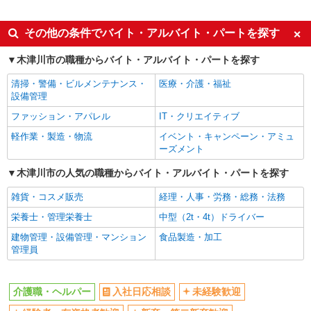
派遣社員
同じ特徴から木津川台駅の求人を探す
その他の条件でバイト・アルバイト・パートを探す
入社日応相談
未経験歓迎
木津川市の職種からバイト・アルバイト・パートを探す
経験者・有資格者歓迎
新卒・第二新卒歓迎
清掃・警備・ビルメンテナンス・
医療・介護・福祉
女性活躍中
主婦・主夫歓迎
設備管理
フリーター歓迎
学歴不問
ファッション・アパレル
IT・クリエイティブ
ブランクOK
ミドル（40代～）活躍中
軽作業・製造・物流
イベント・キャンペーン・アミュ
ーズメント
エルダー（50代～）活躍中
シニア（60代～）活躍中
木津川市の人気の職種からバイト・アルバイト・パートを探す
高収入・高額
ボーナス・賞与あり
昇給あり
完全週休2日制
雑貨・コスメ販売
経理・人事・労務・総務・法務
フルタイム歓迎
禁煙・分煙
栄養士・管理栄養士
中型（2t・4t）ドライバー
駅直結・駅チカ
車通勤OK
建物管理・設備管理・マンション
食品製造・加工
管理員
バイク通勤OK
自転車通勤OK
残業少なめ（月20h未満）
交通費支給
介護職・ヘルパー
入社日応相談
未経験歓迎
社会保険あり
産休・育休取得実績あり