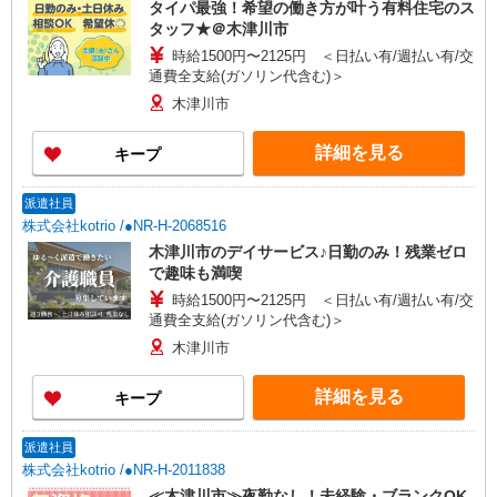
タイパ最強！希望の働き方が叶う有料住宅のス
タッフ★＠木津川市
時給1500円〜2125円 ＜日払い有/週払い有/交
通費全支給(ガソリン代含む)＞
木津川市
詳細を見る
キープ
派遣社員
株式会社kotrio /●NR-H-2068516
木津川市のデイサービス♪日勤のみ！残業ゼロ
で趣味も満喫
時給1500円〜2125円 ＜日払い有/週払い有/交
通費全支給(ガソリン代含む)＞
木津川市
詳細を見る
キープ
派遣社員
株式会社kotrio /●NR-H-2011838
≪木津川市≫夜勤なし！未経験・ブランクOK