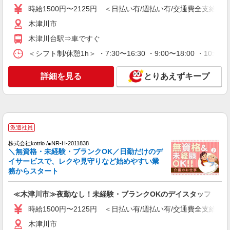
時給1500円〜2125円 ＜日払い有/週払い有/交通費全支給(ガ
時給1500円〜2125円 ＜日払い有/週払い有/交
通費全支給(ガソリン代含む)＞
木津川市
木津川市
木津川台駅⇒車ですぐ
＜シフト制/休憩1h＞ ・7:30〜16:30 ・9:00〜18:00 ・10:0
詳細を見る
キープ
詳細を見る
とりあえずキープ
派遣社員
株式会社ブレイブ（マイナビグループ）/MD26
介護スタッフ ◆デイサービス、サービス付き
高齢者向け住宅、グループホームなど様々な勤
務先から選べます。
未経験：時給1400〜1600円（資格・経験によ
派遣社員
る） 経験者：時給1600〜1800円（資格・経験によ
る） ◎月収例 時給1800円×1日8時間×22日（週5
株式会社kotrio /●NR-H-2011838
京都府木津川市 【最寄駅】 ◆各線「木津駅」
日）＝31万6800円 ◆昇給あり ◆支払い方法 ※日
＼無資格・未経験・ブランクOK／日勤だけのデ
◆JR奈良線「上狛駅」 ◆JR関西本線「加茂駅」
払い/週払い/月払い対応も可能です。詳しくは面談
イサービスで、レクや見守りなど始めやすい業
★その他、近隣に多数勤務地あります！
時にご相談ください。 ◆交通費：別途全額支給 ※
務からスタート
詳細を見る
キープ
当社規定あり
≪木津川市≫夜勤なし！未経験・ブランクOKのデイスタッフ
派遣社員
時給1500円〜2125円 ＜日払い有/週払い有/交通費全支給(ガ
株式会社kotrio /●NR-H-1882705
木津川台駅すぐ⇒キレイな病院で介護補助/事
木津川市