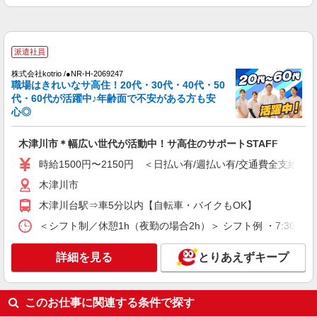
木津川市
詳細を見る
キープ
派遣社員
株式会社kotrio /●NR-H-2069247
派遣社員
職場はきれいなサ高住！20代・30代・40代・50
株式会社kotrio /●NR-H-2099768
代・60代が活躍中♪年齢面で不安がある方も安
介護は人生のサポーター。サ高住STAFF募
心◎
集。日払いOK！
時給1500円〜2150円 ＜日払い有/週払い有/交
木津川市＊幅広い世代が活動中！サ高住のサポートSTAFF
通費全支給(ガソリン代含む)＞
時給1500円〜2150円 ＜日払い有/週払い有/交通費全支給(ガ
木津川市
木津川市
詳細を見る
キープ
木津川台駅⇒車5分以内【自転車・バイクもOK】
＜シフト制／休憩1h（夜勤の場合2h）＞ シフト例 ・7:30〜16:30
派遣社員
株式会社kotrio /●NR-H-2067918
詳細を見る
とりあえずキープ
木津川市｜まずは送迎業務で活躍しよう◎デイ
サービスSTAFF
時給1500円〜2125円 ＜日払い有/週払い有/交
このお仕事に関連する条件で探す
通費全支給(ガソリン代含む)＞