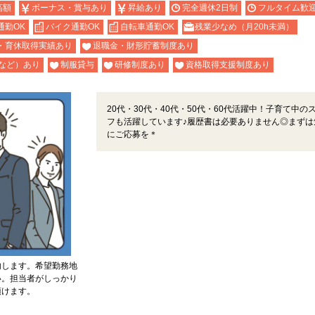
高額
ボーナス・賞与あり
昇給あり
完全週休2日制
フルタイム歓
通勤OK
バイク通勤OK
自転車通勤OK
残業少なめ（月20h未満）
・育休取得実績あり
退職金・財形貯蓄制度あり
など）あり
制服貸与
研修制度あり
資格取得支援制度あり
20代・30代・40代・50代・60代活躍中！子育て中の
フも活躍しています♪履歴書は必要ありません◎まずは
にご応募を＊
内します。希望勤務地
い。担当者がしっかり
頂けます。