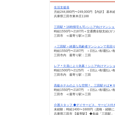
生活支援員
月給244,880円〜249,000円 【内訳】 基本給
兵庫県三田市東本庄1188
三田駅＊16時帰宅も可♪シニア向けマンション
時給1550円〜2187円＋交通費全額支給(ガ
三田市 ≪最寄り駅≫三田
＜三田駅＞綺麗な高齢者マンションで見回
時給1550円〜2187円 ＜日払い有/週払い
三田市内 最寄り駅：三田
レア＊欠員により急募！シニア向けマンシ
時給1500円〜2125円 ＜日払い有/週払い
三田市内 最寄り駅：三田
高級ホテルのような空間＊。三田駅そば▼
時給1550円〜2187円 ＜日払い有/週払い
三田市 ≪最寄り駅≫三田
介護スタッフ ◆デイサービス、サービス付
兵庫県三田市 【最寄駅】 ◆各線「三田駅」