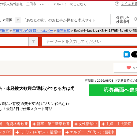
よくある
・ヘルパーの求人情報詳細 - 三田市｜バイト・アルバイトのことなら
保存した
0
リア選択
「あなたの街」のお仕事が探せる求人サイト
検索条件
三田市
>
三田市の介護職・ヘルパー
>
新三田駅
> 株式会社kotrio /●KB-H-1879546の求人
キ
更新日：2026/08/03 ※更新日時点
格・未経験大歓迎◎運転ができる方は尚
応募画面へ進
有/週払い有/交通費全支給(ガソリン代含む)＞
し！最短3日で仕事スタート可◎
者・有資格者歓迎
新卒・第二新卒歓迎
女性活躍中
主婦・主夫歓迎
ンクOK
ミドル（40代～）活躍中
エルダー（50代～）活躍中