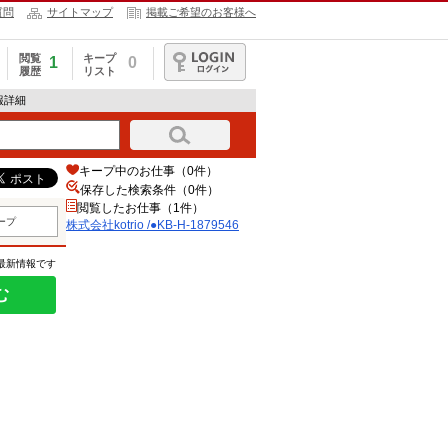
質問
サイトマップ
掲載ご希望のお客様へ
閲覧
キープ
1
0
履歴
リスト
ログイン
情報詳細
キープ中のお仕事（0件）
保存した検索条件（
0
件）
閲覧したお仕事（1件）
ープ
株式会社kotrio /●KB-H-1879546
の最新情報です
む