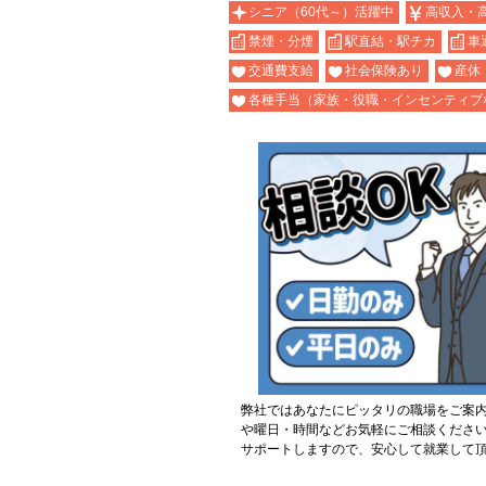
シニア（60代～）活躍中
高収入・
禁煙・分煙
駅直結・駅チカ
車
交通費支給
社会保険あり
産休
各種手当（家族・役職・インセンティブ
弊社ではあなたにピッタリの職場をご案
や曜日・時間などお気軽にご相談くださ
サポートしますので、安心して就業して