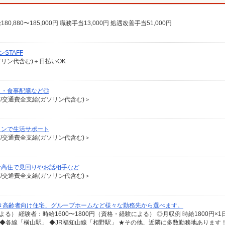
180,880〜185,000円 職務手当13,000円 処遇改善手当51,000円
STAFF
ソリン代含む)＋日払いOK
り・食事配膳など◎
有/交通費全支給(ガソリン代含む)＞
ョンで生活サポート
有/交通費全支給(ガソリン代含む)＞
サ高住で見回りやお話相手など
有/交通費全支給(ガソリン代含む)＞
き高齢者向け住宅、グループホームなど様々な勤務先から選べます。
 ◆各線「横山駅」 ◆JR福知山線「相野駅」 ★その他、近隣に多数勤務地あります