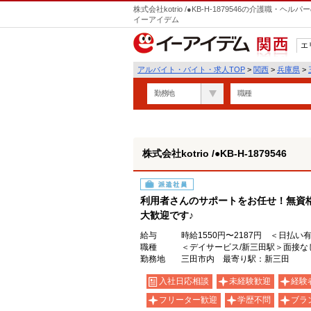
株式会社kotrio /●KB-H-1879546の介護職
イーアイデム
エ
関西
アルバイト・バイト・求人TOP
>
関西
>
兵庫県
>
勤務地
職種
株式会社kotrio /●KB-H-1879546
派遣社員
利用者さんのサポートをお任せ！無資
大歓迎です♪
給与
時給1550円〜2187円 ＜日払い
職種
＜デイサービス/新三田駅＞面接な
勤務地
三田市内 最寄り駅：新三田
入社日応相談
未経験歓迎
経験
フリーター歓迎
学歴不問
ブラ