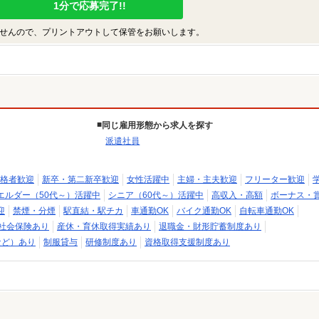
1分で応募完了!!
せんので、プリントアウトして保管をお願いします。
同じ雇用形態から求人を探す
派遣社員
格者歓迎
新卒・第二新卒歓迎
女性活躍中
主婦・主夫歓迎
フリーター歓迎
エルダー（50代～）活躍中
シニア（60代～）活躍中
高収入・高額
ボーナス・
迎
禁煙・分煙
駅直結・駅チカ
車通勤OK
バイク通勤OK
自転車通勤OK
社会保険あり
産休・育休取得実績あり
退職金・財形貯蓄制度あり
など）あり
制服貸与
研修制度あり
資格取得支援制度あり