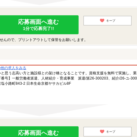
応募画面へ進む
キープ
1分で応募完了!!
せんので、プリントアウトして保管をお願いします。
の他の求人をみる
いと思う志高い方と施設様との架け橋となることです。資格支援を無料で実施し、業
一般労働者派遣、人材紹介・育成事業 派遣/派26-300203、紹介/26-ユ-300
小路町843-2 日本生命京都ヤサカビル8F
応募画面へ進む
キープ