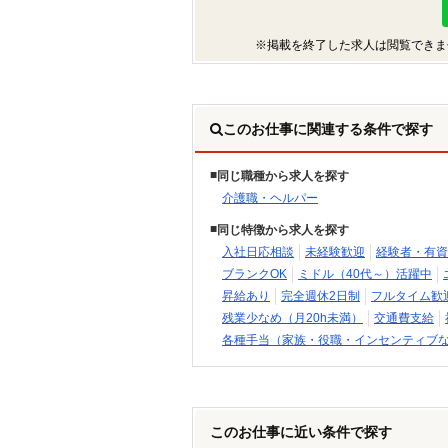
※掲載を終了した求人は閲覧できま
このお仕事に関連する条件で探す
同じ職種から求人を探す
介護職・ヘルパー
同じ特徴から求人を探す
入社日応相談
未経験歓迎
経験者・有資
ブランクOK
ミドル（40代～）活躍中
昇給あり
完全週休2日制
フルタイム歓
残業少なめ（月20h未満）
交通費支給
各種手当（家族・役職・インセンティブ
このお仕事に近い条件で探す