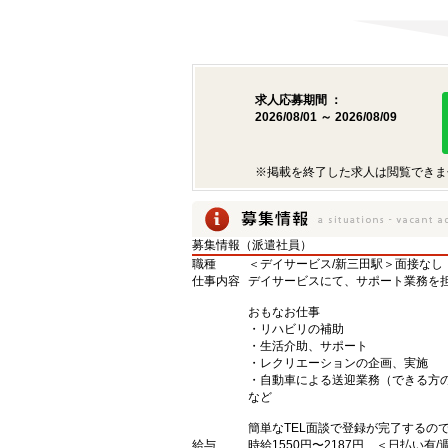
求人応募期間 ：
2026/08/01 ～ 2026/08/09
※掲載を終了した求人は閲覧できま
募集情報（派遣社員）
職種
＜デイサービス/新三田駅＞面接なし
仕事内容
デイサービスにて、サポート業務を
おもなお仕事
・リハビリの補助
・生活介助、サポート
・レクリエーションの企画、実施
・自動車による送迎業務（できる方
など
簡単なTEL面談で登録が完了するの
給与
時給1550円〜2187円 ＜日払い有