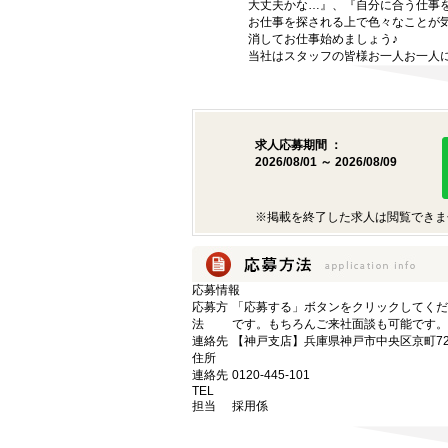
大丈夫かな…』、『自分に合う仕事
お仕事を探される上で色々なことが気
消してお仕事始めましょう♪
当社はスタッフの皆様お一人お一人に
求人応募期間 ：
2026/08/01 ～ 2026/08/09
※掲載を終了した求人は閲覧できま
応募情報
応募方
「応募する」ボタンをクリックしてくだ
法
です。もちろんご来社面談も可能です。
連絡先
【神戸支店】兵庫県神戸市中央区京町72
住所
連絡先
0120-445-101
TEL
担当
採用係