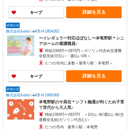
詳細を見る
キープ
派遣社員
株式会社kotrio /●KB-H-1854262
〜イレギュラー対応ほぼなし〜本竜野駅＊シニ
アホームの看護職員♪
時給2300円〜2875円＜ガソリン代含め交通費
全額支給/日払い・週払いOK＞
たつの市内に多数＜最寄り駅：本竜野＞
詳細を見る
キープ
派遣社員
株式会社kotrio /●KB-H-1900360
本竜野駅のサ高住＊シフト融通が利くため子育
て世代から大人気♪
時給2350円〜2937円 ＜日払い有/週払い有/交
通費全支給(ガソリン代含む)＞
たつの市内 最寄り駅：本竜野