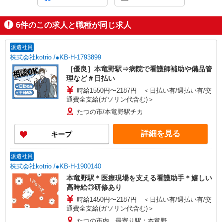
6
件のこの求人と職種が同じ求人
派遣社員
株式会社kotrio /●KB-H-1793899
［優良］本竜野駅⇒病院で看護師補助や備品管
理など＃日払い
時給1550円〜2187円 ＜日払い有/週払い有/交
通費全支給(ガソリン代含む)＞
たつの市/本竜野駅チカ
詳細を見る
キープ
派遣社員
株式会社kotrio /●KB-H-1900140
本竜野駅＊医療現場を支える看護助手＊嬉しい
高時給◎研修あり
時給1450円〜2187円 ＜日払い有/週払い有/交
通費全支給(ガソリン代含む)＞
たつの市内 最寄り駅：本竜野