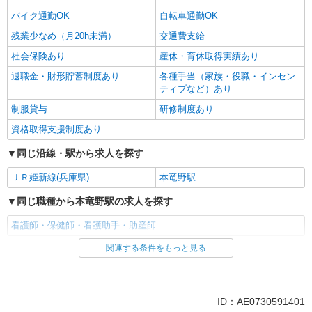
バイク通勤OK
自転車通勤OK
残業少なめ（月20h未満）
交通費支給
社会保険あり
産休・育休取得実績あり
退職金・財形貯蓄制度あり
各種手当（家族・役職・インセン
ティブなど）あり
制服貸与
研修制度あり
資格取得支援制度あり
同じ沿線・駅から求人を探す
ＪＲ姫新線(兵庫県)
本竜野駅
同じ職種から本竜野駅の求人を探す
看護師・保健師・看護助手・助産師
関連する条件をもっと見る
同じ雇用形態から本竜野駅の求人を探す
派遣社員
同じ特徴から本竜野駅の求人を探す
ID：AE0730591401