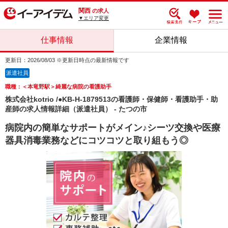
関西
の求人
▼エリア変更
仕事情報
企業情報
更新日：2026/08/03 ※更新日時点の最新情報です
派遣社員
職種：＜本竜野駅＞綺麗な病院の看護助手
株式会社kotrio /●KB-H-1879513の看護師・保健師・看護助手・助
産師の求人情報詳細（派遣社員） - たつの市
病院内の簡単なサポートがメイン♪シーツ交換や医療
器具消毒業務などにコツコツと取り組もう◎