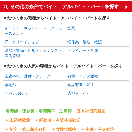
入社日応相談
未経験歓迎
その他の条件でバイト・アルバイト・パートを探す
経験者・有資格者歓迎
新卒・第二新卒歓迎
たつの市の職種からバイト・アルバイト・パートを探す
女性活躍中
主婦・主夫歓迎
イベント・キャンペーン・アミュ
営業
フリーター歓迎
学歴不問
ーズメント
ブランクOK
ミドル（40代～）活躍中
IT・クリエイティブ
軽作業・製造・物流
エルダー（50代～）活躍中
シニア（60代～）活躍中
清掃・警備・ビルメンテナンス・
ドライバー・配達
高収入・高額
ボーナス・賞与あり
設備管理
昇給あり
完全週休2日制
たつの市の人気の職種からバイト・アルバイト・パートを探す
フルタイム歓迎
禁煙・分煙
医療事務・受付・クラーク
雑貨・コスメ販売
駅直結・駅チカ
車通勤OK
薬剤師
食品製造・加工
バイク通勤OK
自転車通勤OK
アパレル販売
大型ドライバー
残業少なめ（月20h未満）
交通費支給
社会保険あり
産休・育休取得実績あり
看護師・保健師・看護助手・助産師
入社日応相談
退職金・財形貯蓄制度あり
各種手当（家族・役職・インセン
未経験歓迎
経験者・有資格者歓迎
ティブなど）あり
制服貸与
研修制度あり
新卒・第二新卒歓迎
女性活躍中
主婦・主夫歓迎