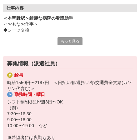
仕事内容
＜本竜野駅＞綺麗な病院の看護助手
＜おもなお仕事＞
◆シーツ交換
◆病室内の清掃
もっと見る
◆食事や着替えなどの介助
◆医療器具の消毒
など
募集情報（派遣社員）
シンプルな業務ばかりで未経験でも問題なし！
給与
職場はおもに地域の方々が通う病院◎
時給1550円〜2187円 ＜日払い有/週払い有/交通費全支給(ガソ
バタバタと忙しく動き回るような忙しさは基本的にありません！
リン代含む)＞
勤務時間・曜日
マイペースにコツコツと業務に取り組める環境です♪
シフト制/休憩1h/週3日〜OK
（例）
7:30〜16:30
9:00〜18:00
10:00〜19:00 など
※希望者には夜勤もあり