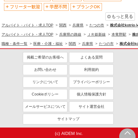
資格取得支援制度あり
フリーター歓迎
学歴不問
ブランクOK
同じ職種から求人を探す
もっと見る
アルバイト・バイト・求人TOP
関西
兵庫県
たつの市
株式会社kotrio 
医療・介護・福祉
アルバイト・バイト・求人TOP
兵庫県の路線
ＪＲ姫新線
本竜野駅
株式
看護師・保健師・看護助手・助産師
職種・条件一覧
医療・介護・福祉
関西
兵庫県
たつの市
株式会社kot
同じ特徴から求人を探す
掲載ご希望のお客様へ
よくある質問
未経験歓迎
ミドル（40代～）活躍中
ボーナス・賞与あり
車通勤OK
お問い合わせ
利用規約
交通費支給
社会保険あり
リンクについて
プライバシーポリシー
産休・育休取得実績あり
Cookieポリシー
個人情報保護方針
メールサービスについて
サイト運営会社
サイトマップ
(c) AIDEM Inc.