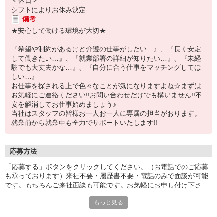
＜休日＞
シフトによりお休み決定
備考
★安心して働ける環境が大切★
『希望や制約があるけど介護の仕事がしたい…』、『長く安定
して働きたい…』、『就業部署の詳細が知りたい…』、『未経
験でも大丈夫かな…』、『自分に合う仕事をマッチングしてほ
しい…』
お仕事を探される上で色々なことが気になりますよね☆まずは
お気軽にご連絡ください!!お問い合わせだけでも構いません!!不
安を解消してお仕事始めましょう♪
当社はスタッフの皆様お一人お一人に専属の担当がおります。
就業前から就業中も全力でサポートいたします!!
応募方法
「応募する」ボタンをクリックしてください。（お電話でのご応募
も承っております）来社不要・履歴書不要・電話のみで面談が可能
です。もちろんご来社面談も可能です。お気軽にお申し付け下さ
い。
もっと見る