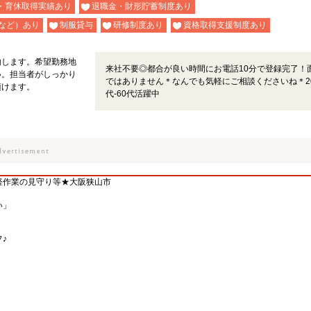
・育休取得実績あり
退職金・財形貯蓄制度あり
など）あり
制服貸与
研修制度あり
資格取得支援制度あり
内します。希望勤務地
来社不要◎都合が良い時間にお電話10分で登録完了！
い。担当者がしっかり
ではありません＊なんでも気軽にご相談くださいね＊2
頂けます。
代-60代活躍中
軽作業の見守り等★大阪狭山市
い」
♪