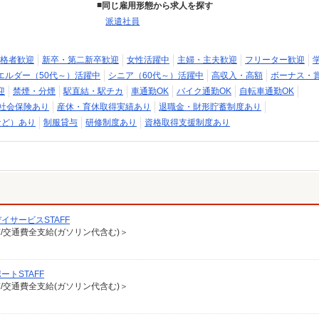
同じ雇用形態から求人を探す
派遣社員
格者歓迎
新卒・第二新卒歓迎
女性活躍中
主婦・主夫歓迎
フリーター歓迎
エルダー（50代～）活躍中
シニア（60代～）活躍中
高収入・高額
ボーナス・
迎
禁煙・分煙
駅直結・駅チカ
車通勤OK
バイク通勤OK
自転車通勤OK
社会保険あり
産休・育休取得実績あり
退職金・財形貯蓄制度あり
など）あり
制服貸与
研修制度あり
資格取得支援制度あり
サービスSTAFF
有/交通費全支給(ガソリン代含む)＞
トSTAFF
有/交通費全支給(ガソリン代含む)＞