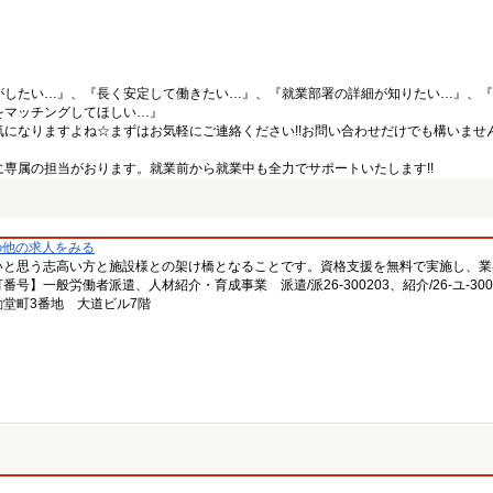
がしたい…』、『長く安定して働きたい…』、『就業部署の詳細が知りたい…』、『
をマッチングしてほしい…』
になりますよね☆まずはお気軽にご連絡ください!!お問い合わせだけでも構いません
専属の担当がおります。就業前から就業中も全力でサポートいたします!!
の他の求人をみる
いと思う志高い方と施設様との架け橋となることです。資格支援を無料で実施し、業
一般労働者派遣、人材紹介・育成事業 派遣/派26-300203、紹介/26-ユ-300
堂町3番地 大道ビル7階