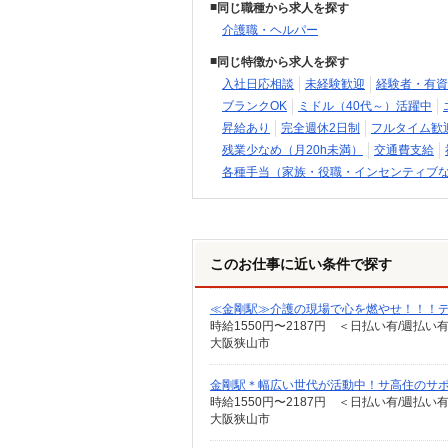
同じ職種から求人を探す
介護職・ヘルパー
同じ特徴から求人を探す
入社日応相談
未経験歓迎
経験者・有資
ブランクOK
ミドル（40代～）活躍中
昇給あり
完全週休2日制
フルタイム歓
残業少なめ（月20h未満）
交通費支給
各種手当（家族・役職・インセンティブ
このお仕事に近い条件で探す
≪金剛駅≫介護の現場で心を燃やせ！！！デイ
時給1550円〜2187円 ＜日払い有/週払い
大阪狭山市
金剛駅＊幅広い世代が活動中！サ高住のサポー
時給1550円〜2187円 ＜日払い有/週払い
大阪狭山市