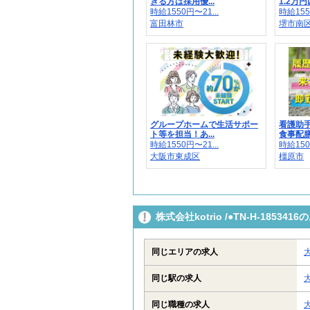
きる方は採用優...
1.2万円以
時給1550円〜21...
時給155
富田林市
堺市南
グループホームで生活サポー
看護助手
ト等を担当！あ...
食事配膳や
時給1550円〜21...
時給150
大阪市東成区
橿原市
株式会社kotrio /●TN-H-185
同じエリアの求人
同じ駅の求人
同じ職種の求人