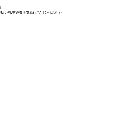
◎
/週払い有/交通費全支給(ガソリン代含む)＞