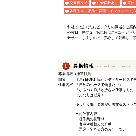
交通費支給
社会保険あり
産休
各種手当（家族・役職・インセンティブ
弊社ではあなたにピッタリの職場をご案
や曜日・時間などお気軽にご相談くださ
サポートしますので、安心して就業して
募集情報（派遣社員）
職種
【週3日OK】障がいデイサービスで
仕事内容
「自分のペースで働きたい」
「なるべく負担が少ない仕事をした
そんな方は必見！
ゆったり働ける障がい者支援スタッフ
▼お仕事内容
・軽作業の見守り
・食事や着替えの介助
・送迎（できる方のみ） など