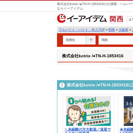
株式会社kotrio /●TN-H-1853416の介護職
ならイーアイデム
エ
関西
アルバイト・バイト・求人TOP
>
関西
>
大阪府
>
勤務地
職種
株式会社kotrio /●TN-H-1853416
株式会社kotrio /●TN-H-185
＼未経験の方大歓迎／送迎で
★未経