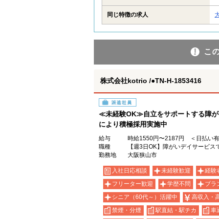
同じ特徴の求人
こ
株式会社kotrio /●TN-H-1853416
派遣社員
≪未経験OK≫自立をサポートする障
により積極採用実施中
給与
時給1550円〜2187円 ＜日払い
職種
【週3日OK】障がいデイサービス
勤務地
大阪狭山市
入社日応相談
未経験歓迎
経験
フリーター歓迎
学歴不問
ブラ
シニア（60代～）活躍中
高収入・
禁煙・分煙
駅直結・駅チカ
車