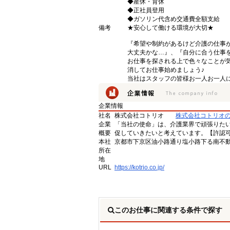
◆産休・育休
◆正社員登用
◆ガソリン代含め交通費全額支給
備考
★安心して働ける環境が大切★
『希望や制約があるけど介護の仕事
大丈夫かな…』、『自分に合う仕事
お仕事を探される上で色々なことが気
消してお仕事始めましょう♪
当社はスタッフの皆様お一人お一人に
企業情報
社名
株式会社コトリオ
株式会社コトリオ
企業
「当社の使命」は、介護業界で頑張りた
概要
促していきたいと考えています。【許認可番号】
本社
京都市下京区油小路通り塩小路下る南不動
所在
地
URL
https://kotrio.co.jp/
このお仕事に関連する条件で探す