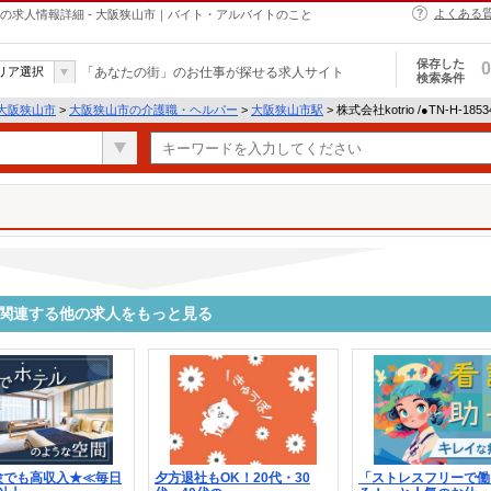
よくある
・ヘルパーの求人情報詳細 - 大阪狭山市｜バイト・アルバイトのこと
保存した
0
リア選択
「あなたの街」のお仕事が探せる求人サイト
検索条件
大阪狭山市
>
大阪狭山市の介護職・ヘルパー
>
大阪狭山市駅
> 株式会社kotrio /●TN-H-1
3416に関連する他の求人をもっと見る
験でも高収入★≪毎日
夕方退社もOK！20代・30
「ストレスフリーで働