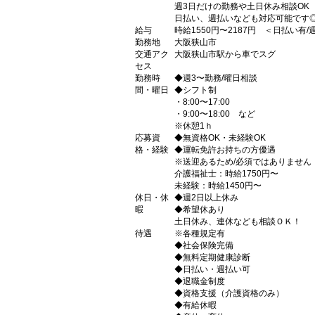
週3日だけの勤務や土日休み相談OK
日払い、週払いなども対応可能です
給与
時給1550円〜2187円 ＜日払い有
勤務地
大阪狭山市
交通アク
大阪狭山市駅から車でスグ
セス
勤務時
◆週3〜勤務/曜日相談
間・曜日
◆シフト制
・8:00〜17:00
・9:00〜18:00 など
※休憩1ｈ
応募資
◆無資格OK・未経験OK
格・経験
◆運転免許お持ちの方優遇
※送迎あるため/必須ではありません
介護福祉士：時給1750円〜
未経験：時給1450円〜
休日・休
◆週2日以上休み
暇
◆希望休あり
土日休み、連休なども相談ＯＫ！
待遇
※各種規定有
◆社会保険完備
◆無料定期健康診断
◆日払い・週払い可
◆退職金制度
◆資格支援（介護資格のみ）
◆有給休暇