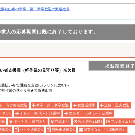
大阪狭山市の新卒・第二新卒歓迎の派遣社員
の求人の応募期間は既に終了しております。
がい者支援員（軽作業の見守り等）※欠員
有/週払い有/交通費全支給(ガソリン代含む)＞
で軽作業の見守り等★大阪狭山市
者・有資格者歓迎
新卒・第二新卒歓迎
女性活躍中
主婦・主夫歓迎
ンクOK
ミドル（40代～）活躍中
エルダー（50代～）活躍中
高額
ボーナス・賞与あり
昇給あり
完全週休2日制
フルタイム歓
通勤OK
バイク通勤OK
自転車通勤OK
残業少なめ（月20h未満）