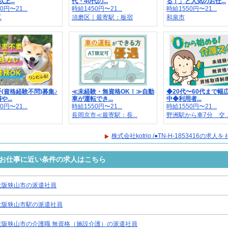
上...
代・40代の...
る！」と人気のお仕...
0円〜21...
時給1450円〜21...
時給1550円〜21...
区
須磨区｜最寄駅：板宿
和泉市
(資格経験不問)募集♪
≪未経験・無資格OK！≫自動
◆20代〜60代まで幅
...
車が運転でき...
中◆利用者...
0円〜21...
時給1550円〜21...
時給1550円〜21...
長岡京市≪最寄駅：長...
野洲駅から車7分 交..
株式会社kotrio /●TN-H-1853416の求
3416のお仕事に近い条件の求人はこちら
大阪狭山市の派遣社員
大阪狭山市駅の派遣社員
大阪狭山市の介護職 無資格（施設介護）の派遣社員