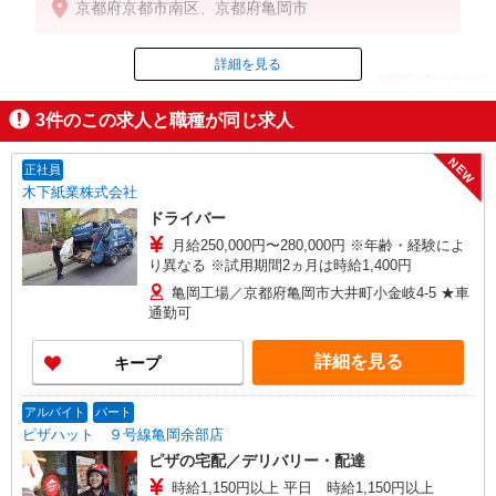
京都府京都市南区、京都府亀岡市
※試用期間2ヵ月は時給1,400円
詳細を見る
ID：AE0527587927
3
件のこの求人と職種が同じ求人
掲載期間終了
NEW
正社員
木下紙業株式会社
ドライバー
月給250,000円〜280,000円 ※年齢・経験によ
り異なる ※試用期間2ヵ月は時給1,400円
亀岡工場／京都府亀岡市大井町小金岐4-5 ★車
通勤可
詳細を見る
キープ
アルバイト
パート
ピザハット ９号線亀岡余部店
ピザの宅配／デリバリー・配達
時給1,150円以上 平日 時給1,150円以上