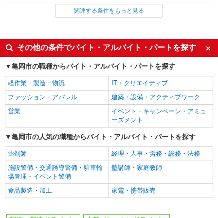
配送・配達ドライバー
関連する条件をもっと見る
同じ特徴から求人を探す
未経験歓迎
ボーナス・賞与あり
その他の条件でバイト・アルバイト・パートを探す
土日祝休み
車通勤OK
亀岡市の職種からバイト・アルバイト・パートを探す
交通費支給
社会保険あり
軽作業・製造・物流
IT・クリエイティブ
まかない・食事補助
ファッション・アパレル
建築・設備・アクティブワーク
営業
イベント・キャンペーン・アミュ
ーズメント
亀岡市の人気の職種からバイト・アルバイト・パートを探す
薬剤師
経理・人事・労務・総務・法務
施設警備・交通誘導警備・駐車輪
塾講師・家庭教師
場管理・イベント警備
食品製造・加工
家電・携帯販売