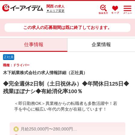
関西
の求人
▼エリア変更
この求人の応募期間は既に終了しております。
仕事情報
企業情報
正社員
職種：ドライバー
木下紙業株式会社の求人情報詳細（正社員）
◆完全週休2日制（土日祝休み）◆年間休日125日◆
残業ほぼナシ◆有給消化率100％
＜即日勤務OK＞異業種からの転職者も多数活躍中！若
手を中心に幅広い年代の男女が在籍しています！
月給250,000円〜280,000円
※年齢・経験により異なる