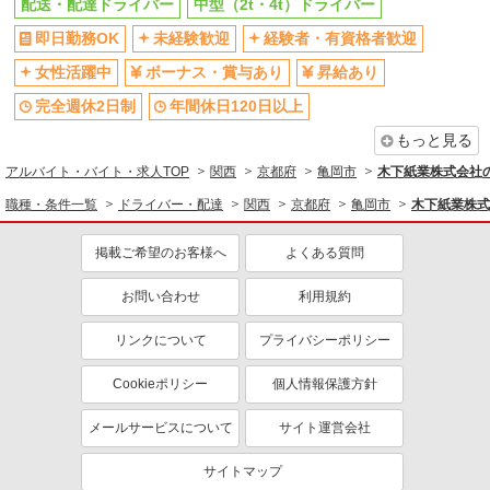
配送・配達ドライバー
中型（2t・4t）ドライバー
即日勤務OK
未経験歓迎
経験者・有資格者歓迎
女性活躍中
ボーナス・賞与あり
昇給あり
完全週休2日制
年間休日120日以上
もっと見る
アルバイト・バイト・求人TOP
関西
京都府
亀岡市
木下紙業株式会社
職種・条件一覧
ドライバー・配達
関西
京都府
亀岡市
木下紙業株式
掲載ご希望のお客様へ
よくある質問
お問い合わせ
利用規約
リンクについて
プライバシーポリシー
Cookieポリシー
個人情報保護方針
メールサービスについて
サイト運営会社
サイトマップ