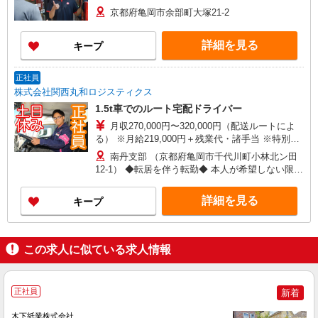
京都府亀岡市余部町大塚21-2
詳細を見る
キープ
正社員
株式会社関西丸和ロジスティクス
1.5t車でのルート宅配ドライバー
月収270,000円〜320,000円（配送ルートによ
る） ※月給219,000円＋残業代・諸手当 ※特別条
項付き協定締結済み ※試用期間3ヵ月有（給与・
南丹支部 （京都府亀岡市千代川町小林北ン田
条件変更なし）
12-1） ◆転居を伴う転勤◆ 本人が希望しない限
り、 転居を伴う転勤の可能性はありません。
詳細を見る
キープ
この求人に似ている求人情報
正社員
新着
木下紙業株式会社