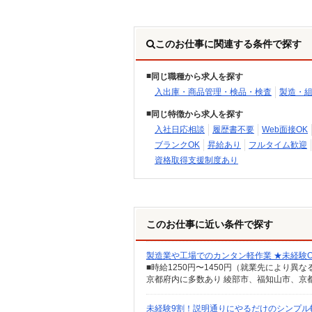
このお仕事に関連する条件で探す
同じ職種から求人を探す
入出庫・商品管理・検品・検査
製造・
同じ特徴から求人を探す
入社日応相談
履歴書不要
Web面接OK
ブランクOK
昇給あり
フルタイム歓迎
資格取得支援制度あり
このお仕事に近い条件で探す
製造業や工場でのカンタン軽作業 ★未経験
■時給1250円〜1450円（就業先により異
京都府内に多数あり 綾部市、福知山市、京
未経験9割！説明通りにやるだけのシンプル