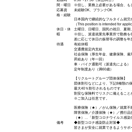
勤務時
8:30〜17:30（休憩60分）
間・曜日
※但し、業務上必要がある場合、も
応募資
未経験OK、ブランクOK
格・経験
日本国内で継続的なフルタイム就労
（This position is intended for appl
休日・休
土曜日、日曜日、国民の祝日、夏期
暇
※但し、派遣就業先事業所で勤務を
差に応じて休日の振替等の調整を年
待遇
有給休暇
交通費規定内支給
社会保険（厚生年金、健康保険、雇
昇給あり（年一回）
車・バイク通勤可（派遣先による）
定年制度あり（満60歳）
【リクルートグループ団体保険】
団体割引などにより、下記8種類の
最大40％割引されるものです。
割安な保険料でリスクに備えること
※ご加入は任意です。
医療保険（★）／がん保険／就業不
障害保険／介護保険（★）／携行品
（★）…「新型コロナウイルス感染
備考
◆新型コロナ感染防止対策◆
皆さまが安全に就業できるようサポ