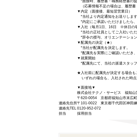
*面接時、履歴書・職務経歴書の提
（応募情報不足の場合は、履歴書
▼内定（面接後、最短翌営業日）
*当社より内定通知をお送りしま
*内定にご承諾いただけましたら、
▼入社（毎月1日、16日 ※休日の
*当社の正社員としてご入社いただ
*辞令の授与、オリエンテーション
▼配属先の決定（★）
*当社が配属先を決定します。
*配属先を実際にご確認いただき、
▼就業開始
*配属先にて、当社の派遣スタッフ
★入社前に配属先が決定する場合も
いずれの場合も、入社された時点
▼面接地▼
株式会社テクノ・サービス 福知山
〒620-0054 京都府福知山市末広町
連絡先住所
〒101-0022 東京都千代田区神田
連絡先TEL
0120-952-072
担当
採用担当