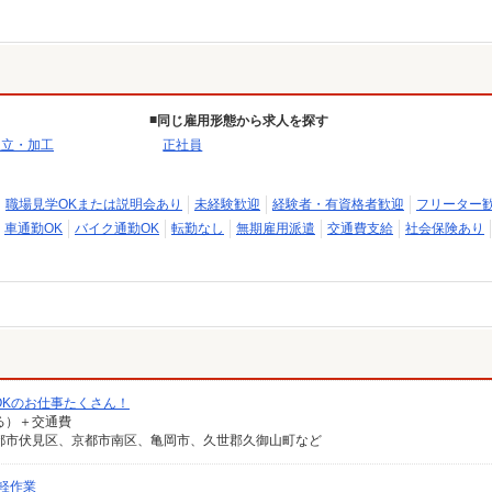
同じ雇用形態から求人を探す
組立・加工
正社員
職場見学OKまたは説明会あり
未経験歓迎
経験者・有資格者歓迎
フリーター
車通勤OK
バイク通勤OK
転勤なし
無期雇用派遣
交通費支給
社会保険あり
OKのお仕事たくさん！
なる）＋交通費
都市伏見区、京都市南区、亀岡市、久世郡久御山町など
軽作業