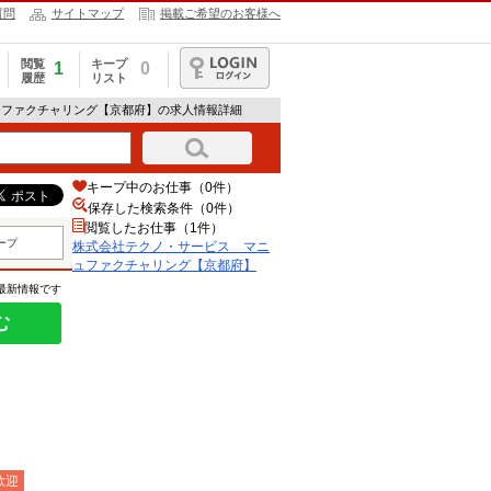
質問
サイトマップ
掲載ご希望のお客様へ
閲覧
キープ
1
0
履歴
リスト
ログイン
ュファクチャリング【京都府】の求人情報詳細
キープ中のお仕事（0件）
保存した検索条件（
0
件）
閲覧したお仕事（1件）
ープ
株式会社テクノ・サービス マニ
ュファクチャリング【京都府】
の最新情報です
む
歓迎