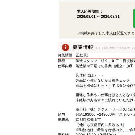
求人応募期間 ：
2026/08/01 ～ 2026/08/31
※掲載を終了した求人は閲覧できま
募集情報（正社員）
職種
製造スタッフ（組立・加工・目視検
仕事内容
製造業や工場での作業（組立・加工
具体的には・・・
製品に不備がないか目視チェック
部品を機械にセットしてボタン操作
複雑な作業や力仕事はほとんどなく
未経験の方もすぐに慣れていただけ
※当社（株）テクノ・サービスに正
給与
月給193000〜243000円（スキル
勤務地
京都府福知山市
（他にも京都府内に多数あり）
※勤務地はご希望を考慮の上、ご自