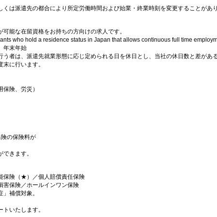
しくは派遣先の都合により所定労働時間および始業・終業時刻を変更することがあ
が可能な在留資格をお持ちの方向けの求人です。
icants who hold a residence status in Japan that allows continuous full time emplo
、年末年始
行う者は、派遣先就業形態に応じ定められる日を休日とし、当社の休日数と差があ
度末に行います。
用保険、労災）
保険の保険料が
ができます。
能保険（★）／個人賠償責任保険
損害保険／ホールインワン保険
症」補償対象。
ートいたします。