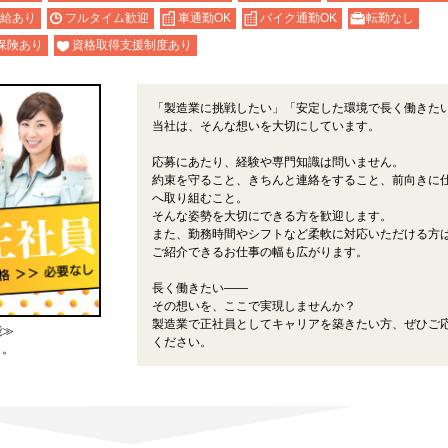
給あり
フルタイム歓迎
車通勤OK
バイク通勤OK
転勤なし
保険あり
資格取得支援制度あり
「製造業に挑戦したい」「安定した環境で長く働きた
当社は、そんな想いを大切にしています。
応募にあたり、経験や専門知識は問いません。
約束を守ること、きちんと連絡をすること、前向きに
へ取り組むこと。
そんな姿勢を大切にできる方を歓迎します。
また、勤務時間やシフトなど柔軟に対応いただける方
ご紹介できるお仕事の幅も広がります。
長く働きたい――
その想いを、ここで実現しませんか？
製造業で正社員としてキャリアを築きたい方、ぜひご
能≫
ください。
よ。