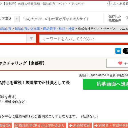
よくある
【京都府】の求人情報詳細 - 福知山市｜バイト・アルバイ
保存した
0
リア選択
「あなたの街」のお仕事が探せる求人サイト
検索条件
福知山市
>
福知山市の入出庫・商品管理・検品・検査
> 株式会社テクノ・サービス マニ
ァクチャリング【京都府】
キ
更新日：2026/08/04 ※更新日時点
気持ちを重視！製造業で正社員として長
応募画面へ進
・経験を考慮）
査・機械操作など）
を中心に通勤時間120分圏内のエリアとなります。（転勤なし）
面接OK
職場見学OKまたは説明会あり
未経験歓迎
経験者・有資格者