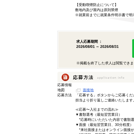
【受動喫煙防止について】
敷地内及び屋内は原則禁煙
※就業前までに就業条件明示書で明
求人応募期間 ：
2026/08/01 ～ 2026/08/31
※掲載を終了した求人は閲覧できま
応募情報
地図
面接地
応募方法
「応募する」ボタンからご応募くだ
担当より折り返しご連絡いたします
≪応募〜入社までの流れ≫
▼書類選考（最短翌営業日）
*応募時にいただいた内容で書類選
▼面接（最短翌営業日、30分程度）
*来社面接またはオンライン面接が