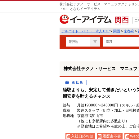
株式会社テクノ・サービス マニュファクチャリング
トのことならイーアイデム
エ
関西
アルバイト・バイト・求人TOP
>
関西
>
京都府
>
勤務地
職種
株式会社テクノ・サービス マニュフ
正社員
経験よりも、安定して働きたいという
期安定を叶えるチャンス
給与
月給193000〜243000円（スキル
職種
製造スタッフ（組立・加工・目視検
勤務地
京都府福知山市
（他にも京都府内に多数あり）
※勤務地はご希望を考慮の上、ご自宅
入社日応相談
履歴書不要
Web