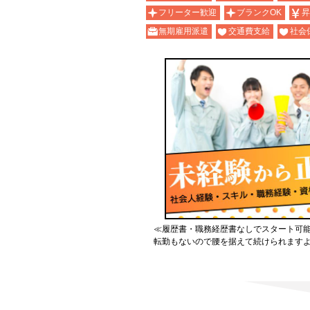
フリーター歓迎
ブランクOK
昇
無期雇用派遣
交通費支給
社会
≪履歴書・職務経歴書なしでスタート可
転勤もないので腰を据えて続けられます