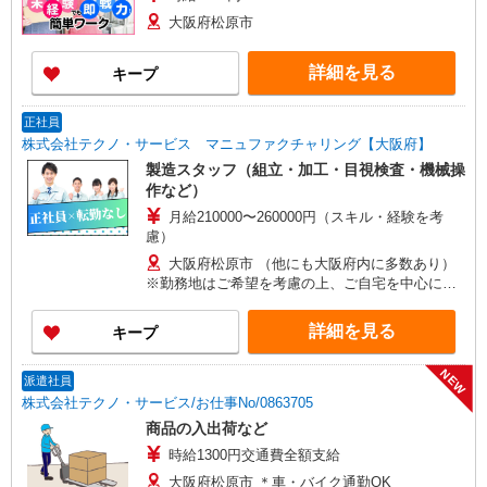
大阪府松原市
詳細を見る
キープ
正社員
株式会社テクノ・サービス マニュファクチャリング【大阪府】
製造スタッフ（組立・加工・目視検査・機械操
作など）
月給210000〜260000円（スキル・経験を考
慮）
大阪府松原市 （他にも大阪府内に多数あり）
※勤務地はご希望を考慮の上、ご自宅を中心に通
勤時間120分圏内のエリアとなります。（転勤な
し）
詳細を見る
キープ
NEW
派遣社員
株式会社テクノ・サービス/お仕事No/0863705
商品の入出荷など
時給1300円交通費全額支給
大阪府松原市 ＊車・バイク通勤OK