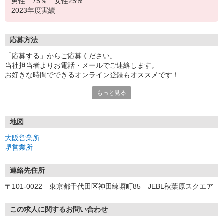
男性 75％ 女性25%
2023年度実績
応募方法
「応募する」からご応募ください。
当社担当者よりお電話・メールでご連絡します。
お好きな時間でできるオンライン登録もオススメです！
もっと見る
＜大阪営業所＞
〒530-0017 大阪府大阪市北区角田町8-1 大阪梅田ツインタワー
ズ・ノース 34F
地図
＜堺営業所＞
大阪営業所
〒590-0075 大阪府堺市堺区南花田口町2-3-20 三共堺東ビル 4F
堺営業所
連絡先住所
〒101-0022 東京都千代田区神田練塀町85 JEBL秋葉原スクエア
この求人に関するお問い合わせ