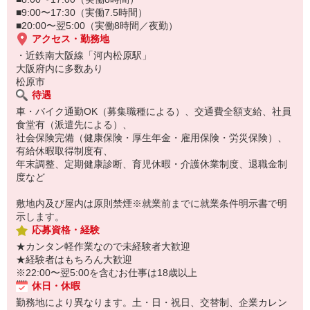
■9:00〜17:30（実働7.5時間）
■20:00〜翌5:00（実働8時間／夜勤）
アクセス・勤務地
・近鉄南大阪線「河内松原駅」
大阪府内に多数あり
松原市
待遇
車・バイク通勤OK（募集職種による）、交通費全額支給、社員
食堂有（派遣先による）、
社会保険完備（健康保険・厚生年金・雇用保険・労災保険）、
有給休暇取得制度有、
年末調整、定期健康診断、育児休暇・介護休業制度、退職金制
度など
敷地内及び屋内は原則禁煙※就業前までに就業条件明示書で明
示します。
応募資格・経験
★カンタン軽作業なので未経験者大歓迎
★経験者はもちろん大歓迎
※22:00〜翌5:00を含むお仕事は18歳以上
休日・休暇
勤務地により異なります。土・日・祝日、交替制、企業カレン