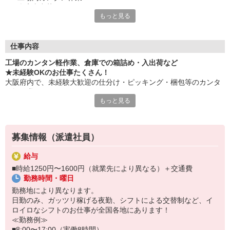
・倉庫内出荷
もっと見る
・ケア施設での配膳
・スーパーマーケットでの惣菜調理 など
≪性別問わずご活躍中！≫
仕事内容
一人ひとりのスキルや希望条件に応じてお仕事ご紹介します！
工場のカンタン軽作業、倉庫での箱詰め・入出荷など
車通勤・バイク通勤OKも多数あり！「交通費支給OK！」
★未経験OKのお仕事たくさん！
自宅から通いやすいお仕事お探しの方もぜひご登録下さい☆
大阪府内で、未経験大歓迎の仕分け・ピッキング・梱包等のカンタ
ン軽作業あります！
★即払いサービスあり
もっと見る
勤務実績に応じて給与の一部を給料日前にお支払いOK
お気軽に当社担当までお問い合わせください。（当社規定あり）
※原則月払いでの給与支払です。
募集情報（派遣社員）
＜あんしん資格取得制度＞
就業中の方にはフォークリフト・クレーン・玉掛け・溶接の資格
給与
取得を全力サポート！講習料・受験料を全額当社負担します。
■時給1250円〜1600円（就業先により異なる）＋交通費
勤務時間・曜日
勤務地により異なります。
日勤のみ、ガッツリ稼げる夜勤、シフトによる交替制など、イ
ロイロなシフトのお仕事が全国各地にあります！
≪勤務例≫
■8:00〜17:00（実働8時間）