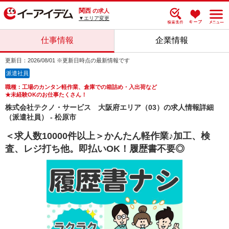
関西
の求人
▼エリア変更
仕事情報
企業情報
更新日：2026/08/01 ※更新日時点の最新情報です
派遣社員
職種：工場のカンタン軽作業、倉庫での箱詰め・入出荷など
★未経験OKのお仕事たくさん！
株式会社テクノ・サービス 大阪府エリア（03）の求人情報詳細
（派遣社員） - 松原市
＜求人数10000件以上＞かんたん軽作業♪加工、検
査、レジ打ち他。即払いOK！履歴書不要◎