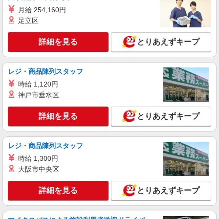
カー通勤OK
月給 254,160円
足立区
詳細を見る
キープ
詳細を見る
とりあえずキープ
派遣社員
株式会社ケイエムシー
人気ゲームソフトのカンタン検査
レジ・商品陳列スタッフ
時給1,400円〜1,750円 ★稼働分前払いOK!!★
時給 1,120円
※日払いOK
神戸市垂水区
大阪府松原市大堀 ★車・バイク・自転車通勤
OK（敷地内に無料駐車場あり）
詳細を見る
とりあえずキープ
詳細を見る
キープ
レジ・商品陳列スタッフ
アルバイト
パート
時給 1,300円
株式会社アドバンスネット
大阪市中央区
物流センター構内の荷物の仕分け
時給1,500円〜（22:00〜翌5:00） 時給1,200
詳細を見る
とりあえずキープ
円〜（上記以外の時間帯） 月収22万8,000円！
（時給1,500円×6h＋時給1,200円×2h／20日勤務）
松原市一津屋の物流センター内