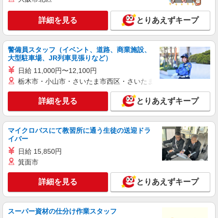
時給：1,350円〜 月収例：229,000円(時給
詳細を見る
×7.75H実働×19日稼働＋各種手当)
とりあえずキープ
大阪府松原市 勤務詳細：松原市 通勤方法：徒
歩/車/自転車/バス/電車/バイク 最寄り駅：恵我ノ
警備員スタッフ（イベント、道路、商業施設、
荘駅から徒歩16分・車4分 ※構内の（無料）駐車
大型駐車場、JR列車見張りなど）
場利用OK
詳細を見る
キープ
日給 11,000円〜12,100円
栃木市・小山市・さいたま市西区・さいたま市岩槻区・久喜市・
アルバイト
パート
（株）アドバンスネット
詳細を見る
とりあえずキープ
物流センター構内で荷物の簡単な仕分け
日給9,000円〜 早上がりでも日給保障！
大阪府松原市一津屋の物流センター内 ※マイ
マイクロバスにて教習所に通う生徒の送迎ドラ
イバー
カー通勤OK
日給 15,850円
詳細を見る
キープ
箕面市
詳細を見る
とりあえずキープ
派遣社員
株式会社日本ワークプレイス関西/523
ピッキング作業
スーパー資材の仕分け作業スタッフ
時給1,240円 月収例： 月・火＞1240円×7時間