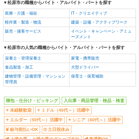
松原市の職種からバイト・アルバイト・パートを探す
給与前払いOK
土日祝休み
医療・介護・福祉
IT・クリエイティブ
上場企業・上場企業のグループ会
車通勤OK
社
軽作業・製造・物流
建築・設備・アクティブワーク
バイク通勤OK
交通費支給
販売・接客サービス
イベント・キャンペーン・アミュ
ーズメント
社会保険あり
松原市の人気の職種からバイト・アルバイト・パートを探す
同じ職種から求人を探す
栄養士・管理栄養士
家電・携帯販売
軽作業・製造・物流
食品製造・加工
大型ドライバー
梱包・仕分け・ピッキング
入出庫・商品管理・検品・検査
建物管理・設備管理・マンション
保育士・保育補助
同じ特徴から求人を探す
管理員
未経験歓迎
ミドル（40代～）活躍中
土日祝休み
上場企業・上場企業のグループ会
梱包・仕分け・ピッキング
入出庫・商品管理・検品・検査
社
未経験歓迎
ミドル（40代～）活躍中
車通勤OK
交通費支給
エルダー（50代～）活躍中
シニア（60代～）活躍中
社会保険あり
給与前払いOK
土日祝休み