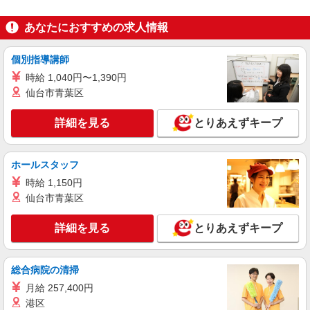
NEW
派遣社員
あなたにおすすめの求人情報
株式会社テクノ・サービス/お仕事No/0867972
目視検査業務など
個別指導講師
時給1300円交通費全額支給
時給 1,040円〜1,390円
大阪府松原市 ＊バイク通勤OK
仙台市青葉区
詳細を見る
キープ
詳細を見る
とりあえずキープ
派遣社員
株式会社マクスジャパン
ホールスタッフ
ネジ部品の計量・梱包軽作業スタッフ
時給 1,150円
時給1300円 ◆交通費一部支給 ◆残業手当あり
仙台市青葉区
◆週払いOK ◆自転車・車・バイク・電車・バス
通勤OK
大阪府松原市三宅中 ※車・バイク・自転車・
詳細を見る
とりあえずキープ
電車・バス 通勤可能！
詳細を見る
キープ
総合病院の清掃
月給 257,400円
派遣社員
港区