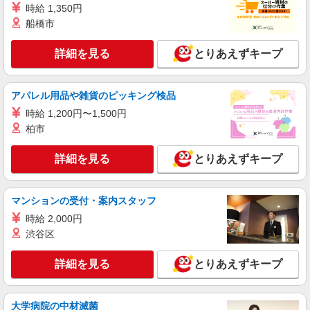
時給 1,350円
＝8,680円×8日＝6万9440円 水・木・金＞1240円
×6時間＝7,440円×12日＝8万9,280円 合計15万
船橋市
大阪府松原市別所
8,720円 別途 交通費別途支給
詳細を見る
とりあえずキープ
詳細を見る
キープ
派遣社員
アパレル用品や雑貨のピッキング検品
株式会社日本ワークプレイス関西/123
時給 1,200円〜1,500円
目視検査、軽作業
柏市
時給1,400円 月収例： 1400円×7時間45分＝
10,850円×20日＝21万7,000円 別途 交通費全額支
詳細を見る
とりあえずキープ
給
大阪府松原市大堀
詳細を見る
キープ
マンションの受付・案内スタッフ
時給 2,000円
アルバイト
パート
渋谷区
（株）関西エアポートサービス
物流センター構内で荷物の簡単な仕分け
詳細を見る
とりあえずキープ
時給1,500円 ※22：00〜翌5：00以外の時間帯
は時給1,200円
大阪府松原市一津屋の物流センター内 ※マイ
大学病院の中材滅菌