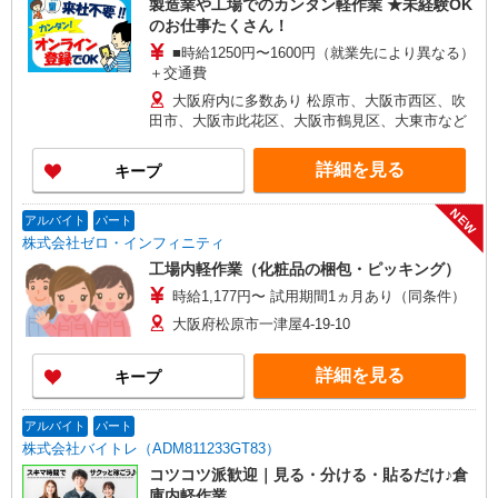
製造業や工場でのカンタン軽作業 ★未経験OK
のお仕事たくさん！
■時給1250円〜1600円（就業先により異なる）
＋交通費
大阪府内に多数あり 松原市、大阪市西区、吹
田市、大阪市此花区、大阪市鶴見区、大東市など
詳細を見る
キープ
NEW
アルバイト
パート
株式会社ゼロ・インフィニティ
工場内軽作業（化粧品の梱包・ピッキング）
時給1,177円〜 試用期間1ヵ月あり（同条件）
大阪府松原市一津屋4-19-10
詳細を見る
キープ
アルバイト
パート
株式会社バイトレ（ADM811233GT83）
コツコツ派歓迎｜見る・分ける・貼るだけ♪倉
庫内軽作業