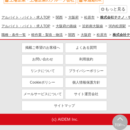
上場企業・上場企業のグループ会社
車通勤OK
もっと見る
アルバイト・バイト・求人TOP
関西
大阪府
松原市
株式会社テクノ・
アルバイト・バイト・求人TOP
大阪府の路線
近鉄南大阪線
河内松原駅
職種・条件一覧
軽作業・製造・物流
関西
大阪府
松原市
株式会社テ
掲載ご希望のお客様へ
よくある質問
お問い合わせ
利用規約
リンクについて
プライバシーポリシー
Cookieポリシー
個人情報保護方針
メールサービスについて
サイト運営会社
サイトマップ
(c) AIDEM Inc.
TOPへ