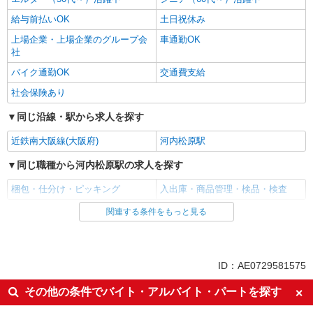
給与前払いOK
土日祝休み
上場企業・上場企業のグループ会
車通勤OK
社
バイク通勤OK
交通費支給
社会保険あり
同じ沿線・駅から求人を探す
近鉄南大阪線(大阪府)
河内松原駅
同じ職種から河内松原駅の求人を探す
梱包・仕分け・ピッキング
入出庫・商品管理・検品・検査
関連する条件をもっと見る
同じ雇用形態から河内松原駅の求人を探す
派遣社員
同じ特徴から河内松原駅の求人を探す
ID：AE0729581575
未経験歓迎
ミドル（40代～）活躍中
その他の条件でバイト・アルバイト・パートを探す
エルダー（50代～）活躍中
シニア（60代～）活躍中