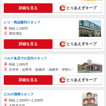
パーソルファクトリーパートナーズ株式会社
化粧用具の検品・包装など（日勤）
詳細を見る
とりあえずキープ
時給1200円 ※交通費全額支給（規定あり）
【月収例】18.0万円（20日勤務＋残業10h）
大阪府松原市
レジ・商品陳列スタッフ
時給 1,180円
詳細を見る
キープ
堺市堺区
アルバイト
パート
派遣社員
詳細を見る
とりあえずキープ
株式会社マサミチ
★シーツ・枕カバー・衣類等の仕分け・たたみ
作業・機械セット作業 ★
ベルク各店での店内スタッフ
■時給1390円
時給 1,065円
古河市・佐野市・前橋市・高崎市・伊勢崎市・太田市・館林市・
■大阪府松原市丹南
詳細を見る
とりあえずキープ
詳細を見る
キープ
正社員
ビルの清掃スタッフ
UTエージェント株式会社 AGT関西第一CU AGT南大阪エリア FD松原
CL 《JQPJ1C》
時給 1,200円〜1,200円
大阪市北区
検品・検査