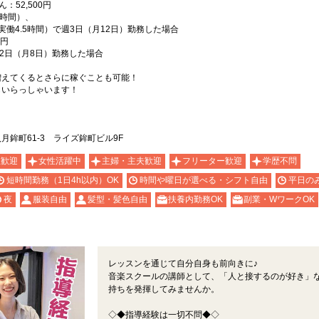
52,500円
時間）、
働4.5時間）で週3日（月12日）勤務した場合
0円
2日（月8日）勤務した場合
増えてくるとさらに稼ぐことも可能！
もいらっしゃいます！
鉾町61-3 ライズ鉾町ビル9F
生歓迎
女性活躍中
主婦・主夫歓迎
フリーター歓迎
学歴不問
短時間勤務（1日4h以内）OK
時間や曜日が選べる・シフト自由
平日の
夜
服装自由
髪型・髪色自由
扶養内勤務OK
副業・WワークOK
レッスンを通じて自分自身も前向きに♪
音楽スクールの講師として、「人と接するのが好き」
持ちを発揮してみませんか。
◇◆指導経験は一切不問◆◇