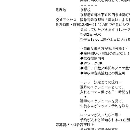
実際に高収入を実現している講
＝＝＝＝＝
勤務地
京都校
京都府京都市下京区四条通新町東
交通アクセス
阪急電鉄京都線「烏丸駅」より
勤務時間・曜日
12:45〜21:45の間で任意にシ
提出していただきます（1レッス
◎週2日〜OK
◎平日18:00以降や土日に入
‥自由な働き方が実現可能！‥
◆短時間OK・曜日の固定なし
◆扶養控除内可
◆ＷワークOK
◆曜日／日数／時間帯／コマ数
◆学校や音楽活動との両立可
‥シフト決定までの流れ‥
翌月のスケジュールとして、
入れるコマ＝働ける日・時間を
▼
講師のスケジュールを見て、
生徒さんがレッスン予約を取り
▼
レッスンが入ったら出勤！
予約が入ると通知されるので把
応募資格・経験
高卒以上
学歴不問・指導経験不問