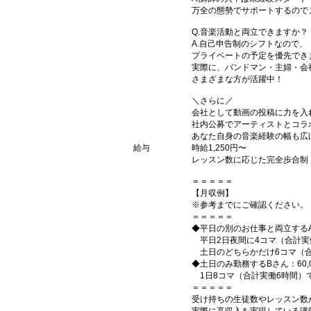
万全の態勢でサポートするので
Q.音楽活動と両立できますか？
A.自己申告制のシフトなので、
プライベートの予定を優先でき
実際に、バンドマン・主婦・会
さまざまな方が活躍中！
＼さらに／
会社として動画の投稿に力を入
社内公募でアーティストとコラ
あなた自身の音楽経験の幅も広
給与
時給1,250円〜
レッスン数に応じた完全歩合制
＝＝＝＝＝
【月収例】
※参考までにご確認ください。
＝＝＝＝＝
◆平日の別のお仕事と両立するAさ
平日2日夜間に4コマ（合計実
土日のどちらかだけ6コマ（合計
◆土日のみ勤務するBさん：60,0
1日8コマ（合計実働6時間）
＝＝＝＝＝
受け持ちの生徒数やレッスン数