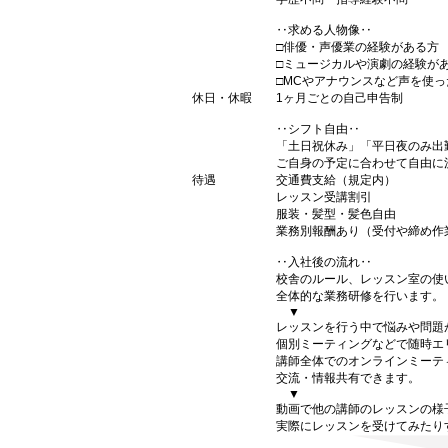
‥求める人物像‥
□俳優・声優業の経験がある方
□ミュージカルや演劇の経験が
□MCやアナウンスなど声を使
休日・休暇
1ヶ月ごとの自己申告制
‥シフト自由‥
「土日祝休み」「平日夜のみ出
ご自身の予定に合わせて自由に
待遇
交通費支給（規定内）
レッスン受講割引
服装・髪型・髪色自由
業務別報酬あり（受付や締め作
‥入社後の流れ‥
校舎のルール、レッスン室の使
全体的な業務研修を行います。
▼
レッスンを行う中で悩みや問題
個別ミーティングなどで随時エ
講師全体でのオンラインミーテ
交流・情報共有できます。
▼
動画で他の講師のレッスンの様
実際にレッスンを受けてみたり