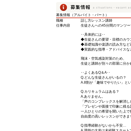
募集情報（アルバイト・パート）
職種
話し方レッスン講師
仕事内容
生徒さんへの45分間のマンツ
‥具体的には‥
◆生徒さんの要望・目標のカウ
◆基礎知識や楽譜の読み方など
◆実践的な指導・アドバイスな
飛沫・空気感染対策のため、
生徒と講師が別々の部屋に分か
‥よくあるQ＆A‥
Q.どんな生徒さんがいるの？
A.8割が「趣味でやりたい」と
Q.カリキュラムはある？
A.ありません。
「声のコンプレックスを解消し
「プレゼンや面接で印象に残る
一人ひとりの希望を聞いた上で
自由度の高いレッスンができま
Q.指導経験がないから不安…
A.講師の大半は未経験スタート