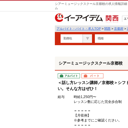
シアーミュージックスクール京都校の求人情報詳細 
ム
エ
関西
アルバイト・バイト・求人TOP
>
関西
>
京都府
>
勤務地
職種
シアーミュージックスクール京都校
アルバイト
パート
＜話し方レッスン講師／京都校＞シフ
い。そんな方はぜひ！
給与
時給1,250円〜
レッスン数に応じた完全歩合制
＝＝＝＝＝
【月収例】
※参考までにご確認ください。
＝＝＝＝＝