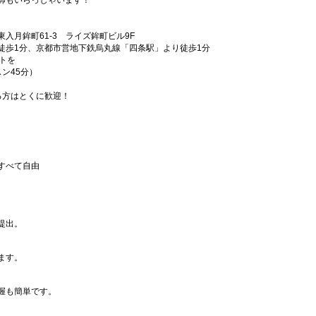
師もいらっしゃいます！
入月鉾町61-3 ライズ鉾町ビル9F
徒歩1分、京都市営地下鉄烏丸線「四条駅」より徒歩1分
フトを
ン45分）
れる方はとくに歓迎！
！
すべて自由
提出。
ます。
握も簡単です。