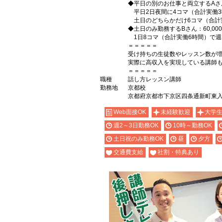
◆平日の別のお仕事と両立するAさん：
平日2日夜間に4コマ（合計実働3
土日のどちらかだけ6コマ（合計実
◆土日のみ勤務するBさん：60,00
1日8コマ（合計実働6時間）で週
＝＝＝＝＝
受け持ちの生徒数やレッスン数が
実際に高収入を実現している講師
＝＝＝＝＝
職種
話し方レッスン講師
勤務地
京都校
京都府京都市下京区四条通新町東入月
Web面接OK
未経験歓迎
大学
週2～3日勤務OK
10時～勤務OK
土日祝のみ勤務OK
昼
夕方
交通費支給
社割・特典あり