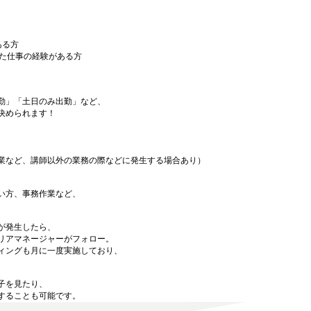
ある方
った仕事の経験がある方
勤」「土日のみ出勤」など、
決められます！
業など、講師以外の業務の際などに発生する場合あり）
い方、事務作業など、
が発生したら、
リアマネージャーがフォロー。
ィングも月に一度実施しており、
子を見たり、
することも可能です。