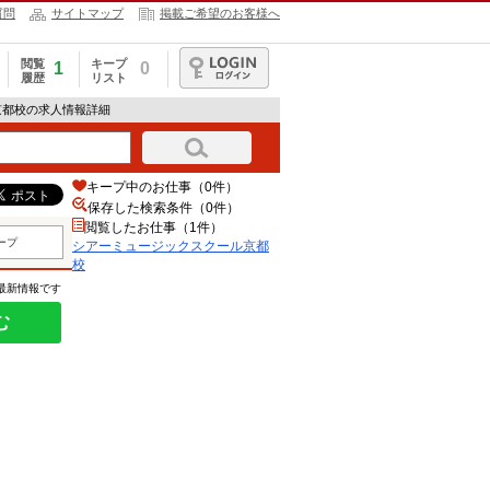
質問
サイトマップ
掲載ご希望のお客様へ
閲覧
キープ
1
0
履歴
リスト
ログイン
京都校の求人情報詳細
キープ中のお仕事（0件）
保存した検索条件（
0
件）
閲覧したお仕事（1件）
ープ
シアーミュージックスクール京都
校
の最新情報です
む