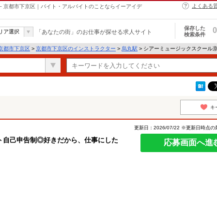
よくある
- 京都市下京区｜バイト・アルバイトのことならイーアイデ
保存した
0
リア選択
「あなたの街」のお仕事が探せる求人サイト
検索条件
京都市下京区
>
京都市下京区のインストラクター
>
烏丸駅
> シアーミュージックスクール
キ
更新日：2026/07/22 ※更新日時点
ト自己申告制◎好きだから、仕事にした
応募画面へ進