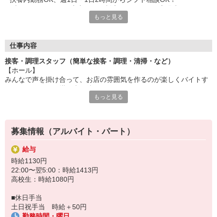
ブランクがあっても安心の研修制度＆マニュアル完備◎
もっと見る
セルフオーダー＆会計で接客もカンタンです。
＼ メリットのご紹介 ／
◆食事補助あり
仕事内容
⇒なか卯の商品がお得に食べられます♪
接客・調理スタッフ（簡単な接客・調理・清掃・など）
◆給与前払いあり
【ホール】
⇒今月ピンチで！という時も安心！
みんなで声を掛け合って、お店の雰囲気を作るのが楽しくバイトす
◆社員登用あり
るコツ☆アナタの掛け声を待ってます。
⇒ゆくゆくは社員としてしっかり働きたい方にもオススメ！
もっと見る
セルフオーダー、セルフ会計で、現金の受け渡しはほとんどありま
せん。※一部店舗を除く
「すき家」「ココス」「ジョリーパスタ」「ビッグボーイ」でお
馴染みの
【キッチン】
ゼンショーグループの一員として、安心・安定の環境で働けま
募集情報（アルバイト・パート）
うどんを湯掻いたり、丼を作ったり、なか卯自慢の「こだわりメニ
す。
ュー」をスピーディに調理してください。
給与
すべての商品にマニュアルがあり料理が苦手な方も初日から簡単に
時給1130円
おいしい商品が作れます◎
22:00〜翌5:00：時給1413円
高校生：時給1080円
■休日手当
土日祝手当 時給＋50円
勤務時間・曜日