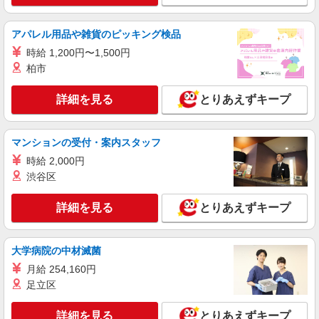
定員に達しているため、 現在募集を行っており
≪麺屋たけ井 彦根店≫ 滋賀県彦根市戸賀町
ません。 ・時給1100円（18：00－22：00） ・時
137-1
給1375円（22：00－23：00）
アパレル用品や雑貨のピッキング検品
時給 1,200円〜1,500円
詳細を見る
キープ
柏市
パート
詳細を見る
とりあえずキープ
株式会社魚国総本社
小学校内厨房での調理補助さん
時給1,100円〜 ＊試用期間あり：2ヶ月（同条
マンションの受付・案内スタッフ
件）
時給 2,000円
（城北小学校）滋賀県彦根市松原町1751-3
渋谷区
詳細を見る
キープ
詳細を見る
とりあえずキープ
パート
株式会社魚国総本社
大学病院の中材滅菌
小学校内厨房での調理補助さん
月給 254,160円
時給1,120円〜 ＊試用期間あり：2カ月（同条
足立区
件）
（城西小学校）滋賀県彦根市本町3-3-22
詳細を見る
とりあえずキープ