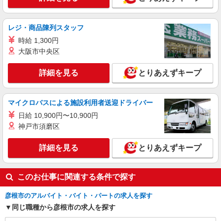
詳細を見る
キープ
レジ・商品陳列スタッフ
正社員
時給 1,300円
株式会社塩梅
大阪市中央区
調理責任者（病院での仕込み・調理・スタッフ
管理など責任者業務）
詳細を見る
とりあえずキープ
月給：265,000円〜 みなし残業代：42,090円
（30時間） ※みなし残業超過分別途支給 ※交通
費全額支給（規定有り） ※給与は経験・能力によ
彦根市立病院 （滋賀県彦根市八坂町１８８
マイクロバスによる施設利用者送迎ドライバー
り考慮します。 ※賞与年2回（金額は業績・成績
２）
日給 10,900円〜10,900円
により変動） ※昇給年1回 ※試用期間3ヶ月（条
件変更なし）
神戸市須磨区
詳細を見る
キープ
詳細を見る
とりあえずキープ
正社員
株式会社塩梅
このお仕事に関連する条件で探す
調理師（病院での仕込み・調理・盛付など）
月給：230,000円〜280,000円 みなし残業代：
彦根市のアルバイト・バイト・パートの求人を探す
28,060円（20時間）〜42,090円（30時間）を含む
※みなし残業超過分別途支給 ※みなし残業なしも
同じ職種から彦根市の求人を探す
彦根市立病院 （滋賀県彦根市八坂町１８８
相談可 ※交通費全額支給（規定有り） ※給与は経
２）