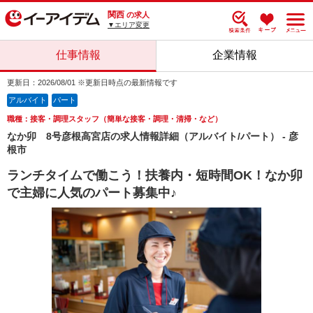
関西
の求人
▼エリア変更
仕事情報
企業情報
更新日：2026/08/01 ※更新日時点の最新情報です
アルバイト
パート
職種：接客・調理スタッフ（簡単な接客・調理・清掃・など）
なか卯 8号彦根高宮店の求人情報詳細（アルバイト/パート） - 彦
根市
ランチタイムで働こう！扶養内・短時間OK！なか卯
で主婦に人気のパート募集中♪