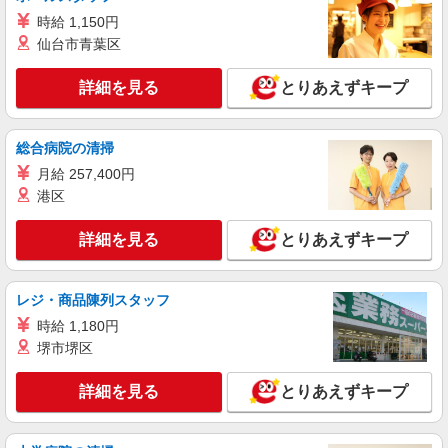
アルバイト
パート
時給 1,150円
なか卯 8号彦根高宮店
仙台市青葉区
接客・調理スタッフ（簡単な接客・調理・清
掃・など）
詳細を見る
とりあえずキープ
時給1413円 ■休日手当 土日祝手当 時給＋50
円
滋賀県彦根市高宮町1669-1
総合病院の清掃
月給 257,400円
詳細を見る
キープ
港区
パート
詳細を見る
とりあえずキープ
ツクイ彦根平田（デイサービス）
デイサービス 調理スタッフ（ミールケアクル
ー）
レジ・商品陳列スタッフ
時給1,180円
時給 1,180円
堺市堺区
滋賀県彦根市平田町589-1
詳細を見る
とりあえずキープ
詳細を見る
キープ
アルバイト
パート