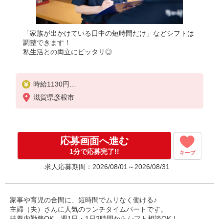
「家族が出かけている日中の短時間だけ」などシフトは
調整できます！
私生活との両立にピッタリ◎
時給1130円
22:00〜翌5:00：時給1413円
滋賀県彦根市
高校生：時給1080円
■休日手当
土日祝手当 時給＋50円
応募画面へ進む
1分で応募完了!!
キープ
求人応募期間：2026/08/01～2026/08/31
家事や育児の合間に、短時間でムリなく働ける♪
主婦（夫）さんに人気のランチタイムパートです。
扶養内勤務OK、週1日・1日2時間からシフト相談OK！