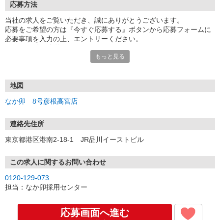
応募方法
当社の求人をご覧いただき、誠にありがとうございます。
応募をご希望の方は『今すぐ応募する』ボタンから応募フォームに
必要事項を入力の上、エントリーください。
☆★☆24時間応募OK！☆★☆
もっと見る
・・・お願い・・・
応募の際は、連絡先に「携帯電話のアドレス」や「携帯電話の番
号」など
地図
普段つながりやすい連絡先を入力してください。
なか卯 8号彦根高宮店
連絡先住所
東京都港区港南2-18-1 JR品川イーストビル
この求人に関するお問い合わせ
0120-129-073
担当：なか卯採用センター
応募画面へ進む