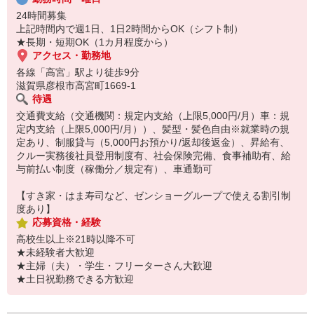
24時間募集
上記時間内で週1日、1日2時間からOK（シフト制）
★長期・短期OK（1カ月程度から）
アクセス・勤務地
各線「高宮」駅より徒歩9分
滋賀県彦根市高宮町1669-1
待遇
交通費支給（交通機関：規定内支給（上限5,000円/月）車：規
定内支給（上限5,000円/月））、髪型・髪色自由※就業時の規
定あり、制服貸与（5,000円お預かり/返却後返金）、昇給有、
クルー実務後社員登用制度有、社会保険完備、食事補助有、給
与前払い制度（稼働分／規定有）、車通勤可
【すき家・はま寿司など、ゼンショーグループで使える割引制
度あり】
応募資格・経験
高校生以上※21時以降不可
★未経験者大歓迎
★主婦（夫）・学生・フリーターさん大歓迎
★土日祝勤務できる方歓迎