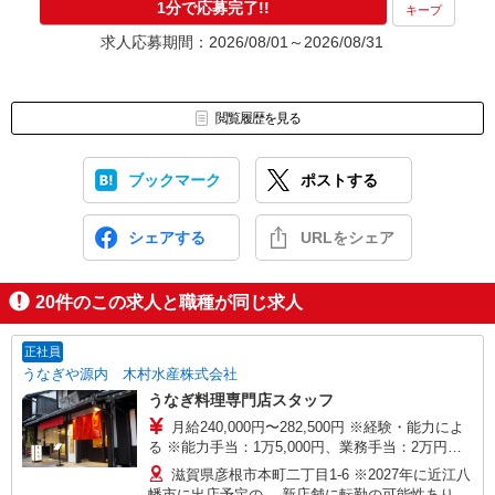
1分で応募完了!!
キープ
求人応募期間：2026/08/01～2026/08/31
閲覧履歴を見る
ブックマーク
ポストする
シェアする
URLをシェア
20
件のこの求人と職種が同じ求人
正社員
うなぎや源内 木村水産株式会社
うなぎ料理専門店スタッフ
月給240,000円〜282,500円 ※経験・能力によ
る ※能力手当：1万5,000円、業務手当：2万円、
固定残業代：20,250円〜22,500円を含む ※固定
滋賀県彦根市本町二丁目1-6 ※2027年に近江八
残業15時間分（超過分は別途支給）
幡市に出店予定の 新店舗に転勤の可能性あり