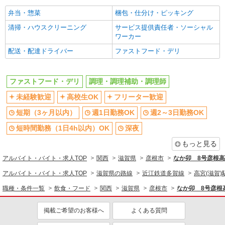
社員登用あり
弁当・惣菜
梱包・仕分け・ピッキング
同じ職種から求人を探す
清掃・ハウスクリーニング
サービス提供責任者・ソーシャル
ワーカー
飲食・フード
配送・配達ドライバー
ファストフード・デリ
ファストフード・デリ
調理・調理補助・調理師
同じ特徴から求人を探す
ファストフード・デリ
調理・調理補助・調理師
未経験歓迎
高校生OK
未経験歓迎
高校生OK
フリーター歓迎
短期（3ヶ月以内）
週1日勤務OK
短期（3ヶ月以内）
週1日勤務OK
週2～3日勤務OK
週2～3日勤務OK
短時間勤務（1日4h以内）OK
短時間勤務（1日4h以内）OK
深夜
深夜
車通勤OK
もっと見る
扶養内勤務OK
交通費支給
アルバイト・バイト・求人TOP
関西
滋賀県
彦根市
なか卯 8号彦根
社会保険あり
まかない・食事補助
アルバイト・バイト・求人TOP
滋賀県の路線
近江鉄道多賀線
高宮(滋賀)
社員登用あり
職種・条件一覧
飲食・フード
関西
滋賀県
彦根市
なか卯 8号彦根
掲載ご希望のお客様へ
よくある質問