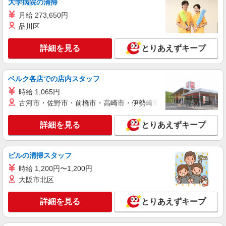
大学病院の清掃
丸亀製麺彦根松原店
月給 273,650円
キッチン・ホールスタッフ（ランチタイム）
品川区
時給1150円〜 ※土日祝は時給50円UP
滋賀県彦根市松原町１８３６
詳細を見る
とりあえずキープ
詳細を見る
キープ
ベルク各店での店内スタッフ
パート
時給 1,065円
株式会社魚国総本社
古河市・佐野市・前橋市・高崎市・伊勢崎市・太田市・館林市・
小学校内厨房での調理補助さん
時給1,100円〜 ＊試用期間あり：2ヶ月（同条
詳細を見る
とりあえずキープ
件）
（高宮小学校）滋賀県彦根市高宮町2447
ビルの清掃スタッフ
詳細を見る
キープ
時給 1,200円〜1,200円
大阪市北区
アルバイト
パート
名阪食品株式会社 三重事業部
詳細を見る
とりあえずキープ
保育園給食の調理補助
時給1,100円〜 ※経験等を考慮し決定いたしま