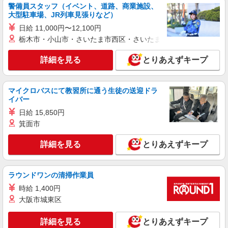
警備員スタッフ（イベント、道路、商業施設、
す
大型駐車場、JR列車見張りなど）
医療法人 藤野こどもクリニック 彦根かんがる
日給 11,000円〜12,100円
ー保育園内の厨房 〒522-0042 滋賀県彦根市戸賀
町５３－３
栃木市・小山市・さいたま市西区・さいたま市岩槻区・久喜市・
詳細を見る
キープ
詳細を見る
とりあえずキープ
契約社員
株式会社魚国総本社
マイクロバスにて教習所に通う生徒の送迎ドラ
小学校内厨房での調理師さん
イバー
時給1200円〜
日給 15,850円
（城西小学校）滋賀県彦根市本町3-3-22
箕面市
詳細を見る
とりあえずキープ
詳細を見る
キープ
パート
ラウンドワンの清掃作業員
麺屋たけ井 彦根店
時給 1,400円
ホール・キッチンスタッフ（主婦（夫）さん活
大阪市城東区
躍中）
・時給1300円（9：00〜17：00） ★パートタ
詳細を見る
とりあえずキープ
イマー・フリーターさん募集 学生アルバイトは