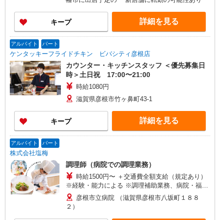
詳細を見る
キープ
アルバイト
パート
ケンタッキーフライドチキン ビバシティ彦根店
カウンター・キッチンスタッフ ＜優先募集日
時＞土日祝 17:00〜21:00
時給1080円
滋賀県彦根市竹ヶ鼻町43-1
詳細を見る
キープ
アルバイト
パート
株式会社塩梅
調理師（病院での調理業務）
時給1500円〜 ＋交通費全額支給（規定あり）
※経験・能力による ※調理補助業務、病院・福祉
施設経験者歓迎！
彦根市立病院 （滋賀県彦根市八坂町１８８
２）