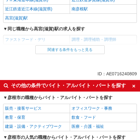
近江鉄道近江本線(滋賀県)
南彦根駅
高宮(滋賀)駅
同じ職種から高宮(滋賀)駅の求人を探す
ファストフード・デリ
調理・調理補助・調理師
関連する条件をもっと見る
同じ雇用形態から高宮(滋賀)駅の求人を探す
アルバイト
パート
同じ特徴から高宮(滋賀)駅の求人を探す
ID：AE0716240809
未経験歓迎
高校生OK
その他の条件でバイト・アルバイト・パートを探す
フリーター歓迎
短期（3ヶ月以内）
彦根市の職種からバイト・アルバイト・パートを探す
週1日勤務OK
週2～3日勤務OK
販売・接客サービス
オフィスワーク・事務
短時間勤務（1日4h以内）OK
深夜
教育・保育
飲食・フード
車通勤OK
バイク通勤OK
建築・設備・アクティブワーク
医療・介護・福祉
扶養内勤務OK
交通費支給
社会保険あり
彦根市の人気の職種からバイト・アルバイト・パートを探す
まかない・食事補助