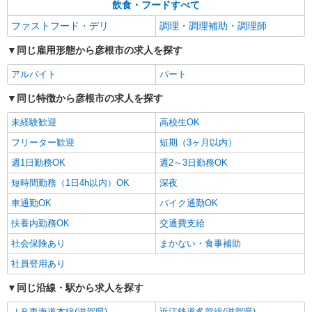
験・能力により考慮します。 ※賞与年2回（金額
飲食・フードすべて
は業績・成績により変動） ※昇給年2回 ※試用期
ファストフード・デリ
調理・調理補助・調理師
詳細を見る
キープ
間3ヶ月（条件変更なし）
同じ雇用形態から彦根市の求人を探す
アルバイト
パート
同じ特徴から彦根市の求人を探す
未経験歓迎
高校生OK
フリーター歓迎
短期（3ヶ月以内）
週1日勤務OK
週2～3日勤務OK
短時間勤務（1日4h以内）OK
深夜
車通勤OK
バイク通勤OK
扶養内勤務OK
交通費支給
社会保険あり
まかない・食事補助
社員登用あり
同じ沿線・駅から求人を探す
ＪＲ東海道本線(滋賀県)
近江鉄道多賀線(滋賀県)