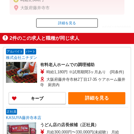
大阪府藤井寺市
詳細を見る
ID：AE0518309889
2
件のこの求人と職種が同じ求人
掲載期間終了
アルバイト
パート
株式会社ニチダン
有料老人ホームでの調理補助
時給1,180円 ※試用期間3ヶ月あり (同条件)
大阪府藤井寺市林2丁目17-35 ケアホーム藤井
寺 厨房内
詳細を見る
キープ
正社員
KASUYA藤井寺本店
うどん店の店長候補（正社員）
月給300,000円〜330,000円(未経験） 月給