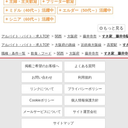
主婦・主夫歓迎
フリーター歓迎
ファストフード・デリ
調理・調理補助・調理師
ミドル（40代～）活躍中
エルダー（50代～）活躍中
同じ特徴から求人を探す
シニア（60代～）活躍中
未経験歓迎
大学生歓迎
もっと見る
ミドル（40代～）活躍中
週2～3日勤務OK
アルバイト・バイト・求人TOP
関西
大阪府
藤井寺市
すき家 藤井寺
短時間勤務（1日4h以内）OK
深夜
アルバイト・バイト・求人TOP
大阪府の路線
近鉄南大阪線
高鷲駅
す
扶養内勤務OK
交通費支給
職種・条件一覧
飲食・フード
関西
大阪府
藤井寺市
すき家 藤井寺
社会保険あり
まかない・食事補助
社員登用あり
掲載ご希望のお客様へ
よくある質問
お問い合わせ
利用規約
リンクについて
プライバシーポリシー
Cookieポリシー
個人情報保護方針
メールサービスについて
サイト運営会社
サイトマップ