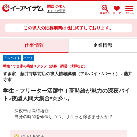
関西
の求人
▼エリア変更
この求人の応募期間は既に終了しております。
仕事情報
企業情報
アルバイト
パート
職種：すき家の店舗スタッフ（接客・調理・清掃など）
すき家 藤井寺駅前店の求人情報詳細（アルバイト/パート） - 藤井
寺市
学生・フリーター活躍中！高時給が魅力の深夜バイ
ト♪夜型人間大集合*☆彡･.｡
深夜帯は高時給◎
自分の時間を確保しつつ、サクっと稼ぎませんか？
時給1,500円