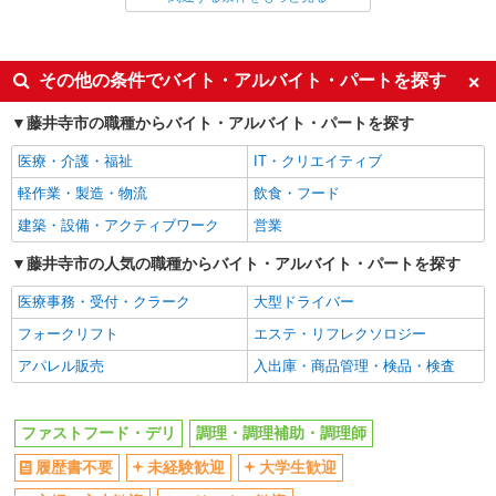
アルバイト
パート
同じ特徴から高鷲駅の求人を探す
その他の条件でバイト・アルバイト・パートを探す
履歴書不要
未経験歓迎
藤井寺市の職種からバイト・アルバイト・パートを探す
大学生歓迎
主婦・主夫歓迎
医療・介護・福祉
IT・クリエイティブ
フリーター歓迎
ミドル（40代～）活躍中
軽作業・製造・物流
飲食・フード
エルダー（50代～）活躍中
シニア（60代～）活躍中
建築・設備・アクティブワーク
営業
週2～3日勤務OK
短時間勤務（1日4h以内）OK
藤井寺市の人気の職種からバイト・アルバイト・パートを探す
深夜
扶養内勤務OK
医療事務・受付・クラーク
大型ドライバー
交通費支給
社会保険あり
フォークリフト
エステ・リフレクソロジー
まかない・食事補助
社割・特典あり
アパレル販売
入出庫・商品管理・検品・検査
制服貸与
研修制度あり
社員登用あり
高収入・高額
ファストフード・デリ
調理・調理補助・調理師
同じ職種から求人を探す
履歴書不要
未経験歓迎
大学生歓迎
飲食・フード