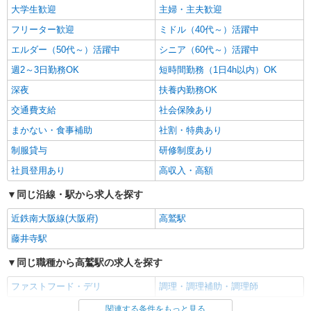
大学生歓迎
主婦・主夫歓迎
フリーター歓迎
ミドル（40代～）活躍中
エルダー（50代～）活躍中
シニア（60代～）活躍中
週2～3日勤務OK
短時間勤務（1日4h以内）OK
深夜
扶養内勤務OK
交通費支給
社会保険あり
まかない・食事補助
社割・特典あり
制服貸与
研修制度あり
社員登用あり
高収入・高額
同じ沿線・駅から求人を探す
近鉄南大阪線(大阪府)
高鷲駅
藤井寺駅
同じ職種から高鷲駅の求人を探す
ファストフード・デリ
調理・調理補助・調理師
関連する条件をもっと見る
同じ雇用形態から高鷲駅の求人を探す