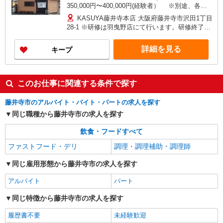
350,000円〜400,000円(経験者） ※別途、各種
手当支給 ※経験や能力により決定します ※試用期
KASUYA藤井寺本店 大阪府藤井寺市沢田1丁目
間3〜6ヶ月あり（時給1,200円以上） ※経験者は
28-1 ※研修は羽曳野店にて行います。研修終了
直近1年以内で飲食業界3年以上の経験となりま
後、配属店舗（下記）を決定します。 ・KASUYA
す。
藤井寺本店 大阪府藤井寺市沢田1丁目28-1 ・
詳細を見る
キープ
KASUYA羽曳野店 大阪府羽曳野市向野3丁目96-3
・KASUYA泉佐野北インター店 大阪府泉佐野市住
吉町9-7 ・KASUYA八尾久宝寺店 大阪府八尾市跡
部北の町2丁目4-38 ・KASUYA松原店 大阪府松原
このお仕事に関連する条件で探す
市天美我堂1-14-3
藤井寺市のアルバイト・バイト・パートの求人を探す
同じ職種から藤井寺市の求人を探す
飲食・フードすべて
ファストフード・デリ
調理・調理補助・調理師
同じ雇用形態から藤井寺市の求人を探す
アルバイト
パート
同じ特徴から藤井寺市の求人を探す
履歴書不要
未経験歓迎