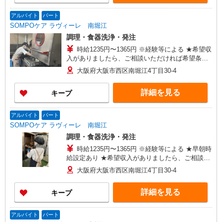
アルバイト
パート
SOMPOケア ラヴィーレ 南堀江
調理・食器洗浄・発注
時給1235円〜1365円 ※経験等による ★希望収
入がありましたら、ご相談いただければ希望条件
に合うかの確認もいたします。 ★時間外手当別
大阪府大阪市西区南堀江4丁目30-4
途支給 ★上記金額は働きがい向上手当を含みま
す。 ★働きがい向上手当※26年6月改定（地域に
詳細を見る
キープ
より異なる） 社会保険加入者は更に＋30円
アルバイト
パート
SOMPOケア ラヴィーレ 南堀江
調理・食器洗浄・発注
時給1235円〜1365円 ※経験等による ★早朝時
給設定あり ★希望収入がありましたら、ご相談い
ただければ希望条件に合うかの確認もいたしま
大阪府大阪市西区南堀江4丁目30-4
す。 ★時間外手当別途支給 ★上記金額は働きが
い向上手当を含みます。 ★働きがい向上手当※26
詳細を見る
キープ
年6月改定（地域により異なる） 社会保険加入
者は更に＋30円
アルバイト
パート