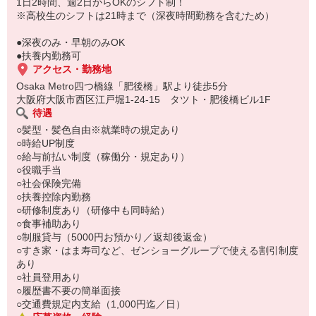
もちろん先輩クルーがしっかり教えてくれるので安心してくださ
1日2時間、週2日からOKのシフト制！
い。
※高校生のシフトは21時まで（深夜時間勤務を含むため）
●深夜のみ・早朝のみOK
●扶養内勤務可
アクセス・勤務地
Osaka Metro四つ橋線「肥後橋」駅より徒歩5分
大阪府大阪市西区江戸堀1-24-15 タツト・肥後橋ビル1F
待遇
○髪型・髪色自由※就業時の規定あり
○時給UP制度
○給与前払い制度（稼働分・規定あり）
○役職手当
○社会保険完備
○扶養控除内勤務
○研修制度あり（研修中も同時給）
○食事補助あり
○制服貸与（5000円お預かり／返却後返金）
○すき家・はま寿司など、ゼンショーグループで使える割引制度
あり
○社員登用あり
○履歴書不要の簡単面接
○交通費規定内支給（1,000円迄／日）