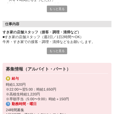
「家計に＋αするために多めに出勤」
もっと見る
など、自分らしく活躍できますよ。
≪ 働くメリットいっぱい ≫
■髪型・髪色自由
仕事内容
オシャレを捨てる必要はありません！
すき家の店舗スタッフ（接客・調理・清掃など）
■給与前払い可
■すき家の店舗スタッフ（週2日／1日2時間〜OK）
急な出費も安心♪
牛丼・すき家での接客・調理・清掃などをお願いします。
■社員登用あり
将来を考えている方は必見です。
もっと見る
具体的には・・・
お客様をきれいなお店でお迎え！
なか卯、かつ庵、ココス、ジョリーパスタ、ビッグボーイ、華屋
おいしい牛丼を！
与兵衛、オリーブの丘、焼肉いちばんなどを経営しているゼンシ
あなたの笑顔で！
ョーグループ！
募集情報（アルバイト・パート）
すばやく提供！
その中のひとつ『すき家』でお仕事しませんか？
給与
他にも、食材の調整や金銭管理、新しく入社したクルーの研修など
時給1,320円
様々なお仕事があります。
※22:00〜翌5:00：時給1,650円
セルフオーダー、セルフ会計で、現金の受け渡しはほとんどありま
※高校生時給1,220円
せん。※一部店舗を除く
※早朝手当（5:00〜9:00）時給＋150円
取り間違いもなく安心でスムーズ♪
勤務時間・曜日
マニュアルも用意していますので飲食店が初めての方でも大丈夫！
24時間募集