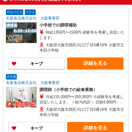
アルバイト
パート
名阪食品株式会社 大阪事業部
小学校での調理補助
時給1350円〜1500円 経験等を考慮し決定いた
します。
大阪府大阪市西区川口1丁目5番19号 大阪市立
本田小学校
詳細を見る
キープ
正社員
名阪食品株式会社 大阪事業部
調理師（小学校での給食業務）
月給215,000円〜250,000円 ※経験等を考慮し
決定いたします。 ＜給与内訳＞ 日額4,800円・
20.5日ベース（年間勤務日数215日） 職務手当
大阪府大阪市西区川口1丁目5番19号 大阪市立
95,600円〜101,000円 役職手当 主 任
本田小学校
10,000円/副主任 5,000円
詳細を見る
キープ