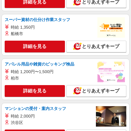
詳細を見る
とりあえずキープ
時給1200円
大阪府大阪市西区北堀江１ー１２－１９ 株式
会社栗本鐵工所 本社
スーパー資材の仕分け作業スタッフ
時給 1,350円
詳細を見る
キープ
船橋市
派遣社員
詳細を見る
とりあえずキープ
株式会社クレセント
私立保育園での調理補助
時給 1,3７0円
アパレル用品や雑貨のピッキング検品
大阪府大阪市西区新町4丁目5-5
時給 1,200円〜1,500円
柏市
詳細を見る
キープ
詳細を見る
とりあえずキープ
派遣社員
株式会社クレセント
マンションの受付・案内スタッフ
私立保育園での調理補助業務
時給 1,370円
時給 2,000円
渋谷区
大阪府大阪市西区新町4丁目2-12