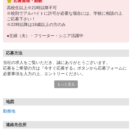
応募資格・経験
高校生以上※21時以降不可
※校則でアルバイトに許可が必要な場合には、学校に相談の上
ご応募下さい！
※22時以降は18歳以上の方のみ
●主婦（夫）・フリーター・シニア活躍中
応募方法
当社の求人をご覧いただき、誠にありがとうございます。
応募をご希望の方は『今すぐ応募する』ボタンから応募フォームに
必要事項を入力の上、エントリーください。
☆★☆24時間応募OK！☆★☆
もっと見る
・・・お願い・・・
応募の際は、連絡先に「携帯電話のアドレス」や「携帯電話の番
号」など
地図
普段つながりやすい連絡先を入力してください。
勤務地
連絡先住所