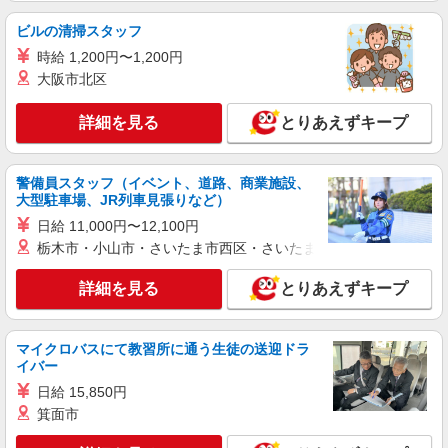
病院内での調理員さん
ビルの清掃スタッフ
時給1,250円 ※試用期間あり（試用期間中時給
1,200円）
時給 1,200円〜1,200円
大阪市北区
大阪府大阪市西区江之子島２丁目１番５４号
日本生命済生会 付属 日生病院内魚国総本社事
業所
詳細を見る
とりあえずキープ
詳細を見る
キープ
警備員スタッフ（イベント、道路、商業施設、
アルバイト
パート
大型駐車場、JR列車見張りなど）
名阪食品株式会社 大阪事業部
日給 11,000円〜12,100円
調理補助(保育園内の厨房業務)
栃木市・小山市・さいたま市西区・さいたま市岩槻区・久喜市・
時給1180円〜1280円 ※経験・能力による
大阪府大阪市西区立売堀2丁目3-27 こでまりこ
詳細を見る
とりあえずキープ
ども園あわざ
詳細を見る
キープ
マイクロバスにて教習所に通う生徒の送迎ドラ
イバー
アルバイト
パート
日給 15,850円
株式会社東テスティパル
箕面市
大阪市西区社員食堂の調理補助