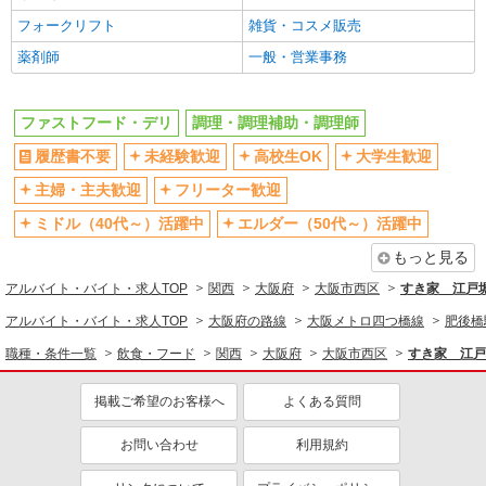
研修制度あり
社員登用あり
フォークリフト
雑貨・コスメ販売
同じ職種から求人を探す
薬剤師
一般・営業事務
飲食・フード
ファストフード・デリ
調理・調理補助・調理師
ファストフード・デリ
調理・調理補助・調理師
履歴書不要
未経験歓迎
高校生OK
大学生歓迎
同じ特徴から求人を探す
主婦・主夫歓迎
フリーター歓迎
未経験歓迎
高校生OK
ミドル（40代～）活躍中
エルダー（50代～）活躍中
大学生歓迎
ミドル（40代～）活躍中
もっと見る
週2～3日勤務OK
短時間勤務（1日4h以内）OK
アルバイト・バイト・求人TOP
深夜
関西
扶養内勤務OK
大阪府
大阪市西区
すき家 江戸
交通費支給
社会保険あり
アルバイト・バイト・求人TOP
大阪府の路線
大阪メトロ四つ橋線
肥後橋
まかない・食事補助
社員登用あり
職種・条件一覧
飲食・フード
関西
大阪府
大阪市西区
すき家 江戸
掲載ご希望のお客様へ
よくある質問
お問い合わせ
利用規約