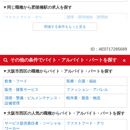
同じ職種から肥後橋駅の求人を探す
ファストフード・デリ
調理・調理補助・調理師
関連する条件をもっと見る
同じ雇用形態から肥後橋駅の求人を探す
アルバイト
パート
同じ特徴から肥後橋駅の求人を探す
ID：AE0717285689
履歴書不要
未経験歓迎
その他の条件でバイト・アルバイト・パートを探す
高校生OK
大学生歓迎
大阪市西区の職種からバイト・アルバイト・パートを探す
主婦・主夫歓迎
フリーター歓迎
飲食・フード
医療・介護・福祉
ミドル（40代～）活躍中
エルダー（50代～）活躍中
販売・接客サービス
ファッション・アパレル
シニア（60代～）活躍中
週2～3日勤務OK
清掃・警備・ビルメンテナンス・
軽作業・製造・物流
短時間勤務（1日4h以内）OK
深夜
設備管理
扶養内勤務OK
交通費支給
大阪市西区の人気の職種からバイト・アルバイト・パートを探す
社会保険あり
まかない・食事補助
サービス提供責任者・ソーシャル
ファストフード・デリ
社割・特典あり
制服貸与
ワーカー