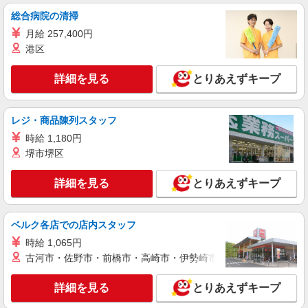
すき家の店舗スタッフ（接客・調理・清掃な
ど）
総合病院の清掃
時給1,250円 ※22:00〜翌5:00：時給1,563円 ※
月給 257,400円
高校生時給1,177円 ※早朝手当（5:00〜9:00）時給
港区
＋150円
大阪府大阪市西区北堀江1-7-12四ツ橋北堀江ビ
ル1F
詳細を見る
とりあえずキープ
詳細を見る
キープ
レジ・商品陳列スタッフ
アルバイト
パート
時給 1,180円
ピザハット 阿波座店
堺市堺区
未経験OK！ピザハットピザメイクスタッフ
（インストア）
詳細を見る
とりあえずキープ
時給1,250円以上 平日 時給1,250円以上 土日・
祝日 時給1,250円以上
ベルク各店での店内スタッフ
大阪府大阪市西区靱本町3-6-3
時給 1,065円
詳細を見る
キープ
古河市・佐野市・前橋市・高崎市・伊勢崎市・太田市・館林市・
詳細を見る
とりあえずキープ
パート
株式会社魚国総本社