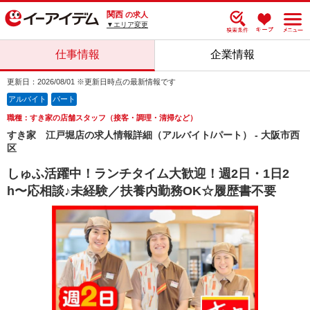
関西
の求人
▼エリア変更
仕事情報
企業情報
更新日：2026/08/01 ※更新日時点の最新情報です
アルバイト
パート
職種：すき家の店舗スタッフ（接客・調理・清掃など）
すき家 江戸堀店の求人情報詳細（アルバイト/パート） - 大阪市西
区
しゅふ活躍中！ランチタイム大歓迎！週2日・1日2
h〜応相談♪未経験／扶養内勤務OK☆履歴書不要