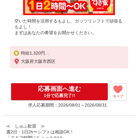
空いた時間を活用するもよし、ガッツリシフトで頑張る
もよし！
まずはあなたの希望をお聞かせください。
時給1,320円
※22:00〜翌5:00：時給1,650円
大阪府大阪市西区
※高校生時給1,220円
※早朝手当（5:00〜9:00）時給＋150円
応募画面へ進む
1分で応募完了!!
キープ
求人応募期間：2026/08/01～2026/08/31
≪ しゅふ歓迎 ≫
週2日・1日2h〜シフトは相談OK！
「スキマ時間にちょっとだけ」