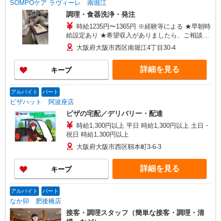
SOMPOケア ラヴィーレ 南堀江
調理・食器洗浄・発注
時給1235円〜1365円 ※経験等による ★早朝時
給設定あり ★希望収入がありましたら、ご相談い
ただければ希望条件に合うかの確認もいたしま
大阪府大阪市西区南堀江4丁目30-4
す。 ★時間外手当別途支給 ★上記金額は働きが
い向上手当を含みます。 ★働きがい向上手当※26
詳細を見る
キープ
年6月改定（地域により異なる） 社会保険加入
者は更に＋30円
アルバイト
パート
ピザハット 阿波座店
ピザの宅配／デリバリー・配達
時給1,300円以上 平日 時給1,300円以上 土日・
祝日 時給1,300円以上
大阪府大阪市西区靱本町3-6-3
詳細を見る
キープ
アルバイト
パート
なか卯 肥後橋店
接客・調理スタッフ（簡単な接客・調理・清