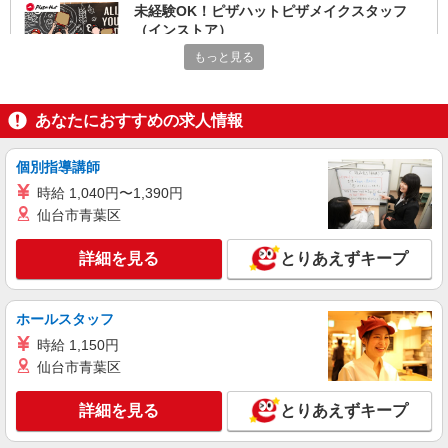
未経験OK！ピザハットピザメイクスタッフ
（インストア）
時給1,250円以上 平日 時給1,250円以上 土日・
もっと見る
祝日 時給1,250円以上 高校生 時給1,250円以上
大阪府大阪市西区九条1-13-8
あなたにおすすめの求人情報
詳細を見る
キープ
個別指導講師
アルバイト
パート
時給 1,040円〜1,390円
すき家 江戸堀店
仙台市青葉区
すき家の店舗スタッフ（接客・調理・清掃な
ど）
詳細を見る
とりあえずキープ
時給1,650円
大阪府大阪市西区江戸堀1-24-15 タツト・肥
後橋ビル1F
ホールスタッフ
時給 1,150円
詳細を見る
キープ
仙台市青葉区
アルバイト
パート
詳細を見る
とりあえずキープ
すき家 四ツ橋駅前店