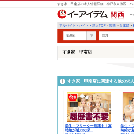
すき家 甲南店の求人情報詳細 - 神戸市東灘区｜
エ
関西
アルバイト・バイト・求人TOP
>
関西
>
兵庫県
>
勤務地
職種
すき家 甲南店
すき家 甲南店に関連する他の求
学生・フリーター活躍中！高
学生・
時給が魅力の深...
時給が魅