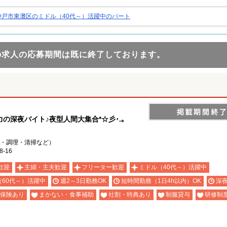
神戸市東灘区のミドル（40代～）活躍中のパート
の求人の応募期間は既に終了しております。
深夜バイト♪夜型人間大集合*☆彡･.｡
・調理・清掃など）
-16
歓迎
主婦・主夫歓迎
フリーター歓迎
ミドル（40代～）活躍中
（60代～）活躍中
週2～3日勤務OK
短時間勤務（1日4h以内）OK
深
保険あり
まかない・食事補助
社割・特典あり
制服貸与
研修制