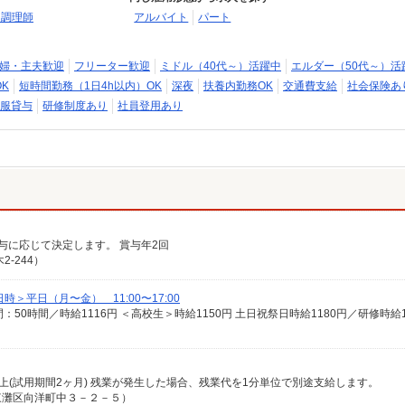
・調理師
アルバイト
パート
婦・主夫歓迎
フリーター歓迎
ミドル（40代～）活躍中
エルダー（50代～）活
K
短時間勤務（1日4h以内）OK
深夜
扶養内勤務OK
交通費支給
社会保険あ
服貸与
研修制度あり
社員登用あり
給与に応じて決定します。 賞与年2回
-244）
＞平日（月〜金） 11:00〜17:00
間：50時間／時給1116円 ＜高校生＞時給1150円 土日祝祭日時給1180円／研修時給1
0円以上(試用期間2ヶ月) 残業が発生した場合、残業代を1分単位で別途支給します。
東灘区向洋町中３－２－５）