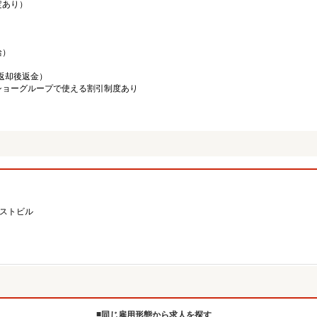
定あり）
給）
／返却後返金）
ショーグループで使える割引制度あり
ーストビル
同じ雇用形態から求人を探す