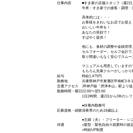
仕事内容
■すき家の店舗スタッフ（週2日
牛丼・すき家での接客・調理・
具体的には・・・
お客様をきれいなお店でお迎え
おいしい牛丼を！
あなたの笑顔で！
すばやく提供！
他にも、食材の調整や金銭管理
セルフオーダー、セルフ会計で
取り間違いもなく安心でスムー
マニュアルも用意していますの
もちろん先輩クルーがしっかり
給与
時給1,475円
勤務地
兵庫県神戸市東灘区甲南町3-8-1
交通アクセス
JR神戸線「摂津本山」駅より徒
勤務時間・曜日
22:00〜翌5:00
1日2時間、週2日からOKのシ
●扶養内勤務可
応募資格・経験
深夜帯のため18歳以上
●主婦（夫）・フリーター・シ
待遇
○髪型・髪色自由※就業時の規
○時給UP制度