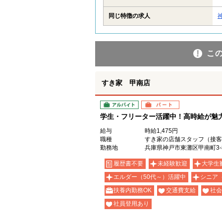
同じ特徴の求人
こ
すき家 甲南店
アルバイト
パート
学生・フリーター活躍中！高時給が魅力の
給与
時給1,475円
職種
すき家の店舗スタッフ（接客
勤務地
兵庫県神戸市東灘区甲南町3-8
履歴書不要
未経験歓迎
大学生
エルダー（50代～）活躍中
シニア
扶養内勤務OK
交通費支給
社会
社員登用あり