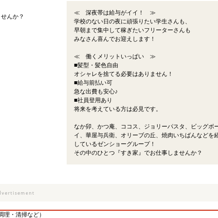
≪ 深夜帯は給与がイイ！ ≫
ませんか？
学校のない日の夜に頑張りたい学生さんも、
早朝まで集中して稼ぎたいフリーターさんも
みなさん喜んでお迎えします！
≪ 働くメリットいっぱい ≫
■髪型・髪色自由
オシャレを捨てる必要はありません！
■給与前払い可
急な出費も安心♪
■社員登用あり
将来を考えている方は必見です。
なか卯、かつ庵、ココス、ジョリーパスタ、ビッグボ
イ、華屋与兵衛、オリーブの丘、焼肉いちばんなどを
しているゼンショーグループ！
その中のひとつ『すき家』でお仕事しませんか？
調理・清掃など）