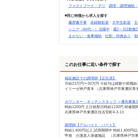
ファストフード・デリ
調理・調理補助
同じ特徴から求人を探す
履歴書不要
未経験歓迎
大学生歓迎
主
シニア（60代～）活躍中
週2～3日勤務O
まかない・食事補助
社割・特典あり
制
このお仕事に近い条件で探す
福祉施設での調理師【正社員】
月給23万円〜30万円 ※給与は経験や前職
イリーゼ神戸青木 （兵庫県神戸市東灘区青木2
カウンター・キッチンスタッフ ＜優先募集日時
時給1200円 土日祝祭日時給1230円 研修期
兵庫県神戸市東灘区住吉宮町4-3-13
調理師【アルバイト・パート】
時給1,400円以上 試用期間中 時給1,40
甲南 介護老人保健施設 （兵庫県神戸市