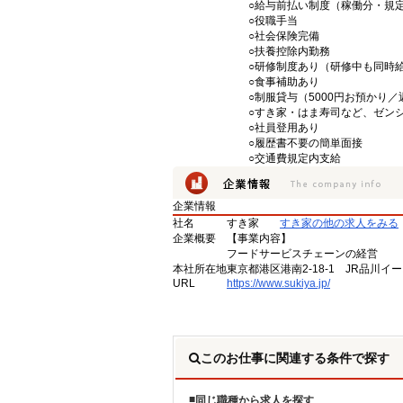
○給与前払い制度（稼働分・規
○役職手当
○社会保険完備
○扶養控除内勤務
○研修制度あり（研修中も同時
○食事補助あり
○制服貸与（5000円お預かり
○すき家・はま寿司など、ゼン
○社員登用あり
○履歴書不要の簡単面接
○交通費規定内支給
企業情報
社名
すき家
すき家の他の求人をみる
企業概要
【事業内容】
フードサービスチェーンの経営
本社所在地
東京都港区港南2-18-1 JR品川イ
URL
https://www.sukiya.jp/
このお仕事に関連する条件で探す
同じ職種から求人を探す