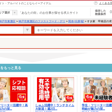
よくある
バイト・アルバイトのことならイーアイデム
保存した
0
リア選択
「あなたの街」のお仕事が探せる求人サイト
検索条件
神戸市東灘区
>
神戸市東灘区のファストフード・デリ
>
岡本(兵庫)駅
> すき家 甲南店の
人をもっと見る
フリーター活躍中！高
しゅふ活躍中！ランチタイム
学生・フリーター活躍
力の深...
大歓迎！週2日...
時給が魅力の深...