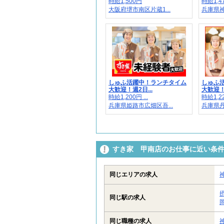
時給1,500円
時給1,4
大阪府堺市南区片蔵1...
兵庫県神
しゅふ活躍中！ランチタイム
しゅふ
大歓迎！週2日...
大歓迎！週
時給1,200円 ...
時給1,22
兵庫県姫路市広畑区吾...
兵庫県丹
すき家 甲南店のお仕事に近い条
同じエリアの求人
同じ駅の求人
同じ職種の求人