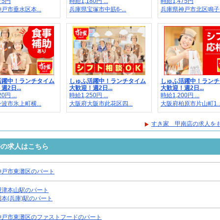
75円
時給1,180円 ...
時給1,475円
戸市垂水区本...
兵庫県宝塚市中筋6-...
兵庫県神戸市北区鳴子..
活躍中！ランチタイム
しゅふ活躍中！ランチタイム
しゅふ活躍中！ランチ
2日...
大歓迎！週2日...
大歓迎！週2日...
0円 ...
時給1,250円 ...
時給1,200円 ...
波市氷上町横...
大阪府大阪市此花区四...
大阪府柏原市片山町1..
すき家 甲南店の求人を
件の求人はこちら
神戸市東灘区のパート
摂津本山駅のパート
岡本(兵庫)駅のパート
神戸市東灘区のファストフードのパート