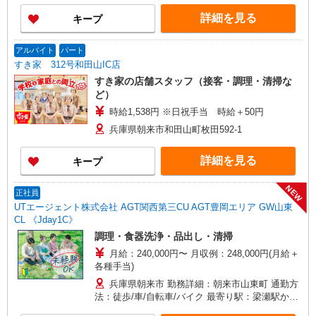
詳細を見る
キープ
アルバイト
パート
すき家 312号和田山IC店
すき家の店舗スタッフ（接客・調理・清掃な
ど）
時給1,538円 ※日祝手当 時給＋50円
兵庫県朝来市和田山町枚田592-1
詳細を見る
キープ
NEW
正社員
UTエージェント株式会社 AGT関西第三CU AGT豊岡エリア GW山東
CL 《Jday1C》
調理・食器洗浄・品出し・清掃
月給：240,000円〜 月収例：248,000円(月給＋
各種手当)
兵庫県朝来市 勤務詳細：朝来市山東町 通勤方
法：徒歩/車/自転車/バイク 最寄り駅：梁瀬駅から
車7分 ※構内の（無料）駐車場利用OK