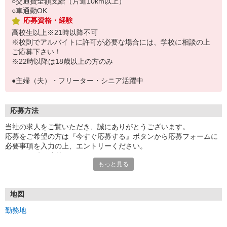
○交通費全額支給（片道10km以上）
○車通勤OK
応募資格・経験
高校生以上※21時以降不可
※校則でアルバイトに許可が必要な場合には、学校に相談の上
ご応募下さい！
※22時以降は18歳以上の方のみ
●主婦（夫）・フリーター・シニア活躍中
応募方法
当社の求人をご覧いただき、誠にありがとうございます。
応募をご希望の方は『今すぐ応募する』ボタンから応募フォームに
必要事項を入力の上、エントリーください。
☆★☆24時間応募OK！☆★☆
もっと見る
・・・お願い・・・
応募の際は、連絡先に「携帯電話のアドレス」や「携帯電話の番
号」など
地図
普段つながりやすい連絡先を入力してください。
勤務地