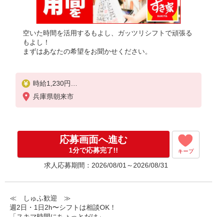
空いた時間を活用するもよし、ガッツリシフトで頑張る
もよし！
まずはあなたの希望をお聞かせください。
時給1,230円
※22:00〜翌5:00：時給1,538円
兵庫県朝来市
※高校生時給1,160円
※日祝手当 時給＋50円
※早朝手当（5:00〜9:00）時給＋150円
応募画面へ進む
1分で応募完了!!
キープ
求人応募期間：2026/08/01～2026/08/31
≪ しゅふ歓迎 ≫
週2日・1日2h〜シフトは相談OK！
「スキマ時間にちょっとだけ」