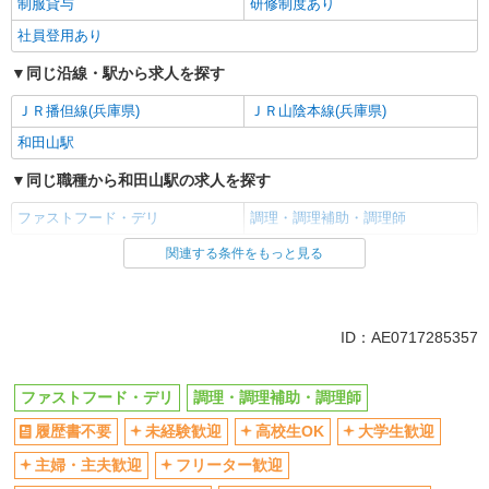
制服貸与
研修制度あり
社員登用あり
同じ沿線・駅から求人を探す
ＪＲ播但線(兵庫県)
ＪＲ山陰本線(兵庫県)
和田山駅
同じ職種から和田山駅の求人を探す
ファストフード・デリ
調理・調理補助・調理師
関連する条件をもっと見る
同じ雇用形態から和田山駅の求人を探す
アルバイト
パート
同じ特徴から和田山駅の求人を探す
ID：AE0717285357
履歴書不要
未経験歓迎
ファストフード・デリ
調理・調理補助・調理師
高校生OK
大学生歓迎
履歴書不要
未経験歓迎
高校生OK
大学生歓迎
主婦・主夫歓迎
フリーター歓迎
ミドル（40代～）活躍中
エルダー（50代～）活躍中
主婦・主夫歓迎
フリーター歓迎