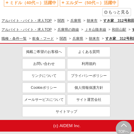
シニア（60代～）活躍中
週2～3日勤務OK
ミドル（40代～）活躍中
エルダー（50代～）活躍中
短時間勤務（1日4h以内）OK
深夜
もっと見る
車通勤OK
扶養内勤務OK
アルバイト・バイト・求人TOP
関西
兵庫県
朝来市
すき家 312号和
交通費支給
社会保険あり
アルバイト・バイト・求人TOP
兵庫県の路線
ＪＲ山陰本線
和田山駅
まかない・食事補助
社割・特典あり
職種・条件一覧
飲食・フード
関西
兵庫県
朝来市
すき家 312号
制服貸与
研修制度あり
掲載ご希望のお客様へ
よくある質問
社員登用あり
同じ職種から求人を探す
お問い合わせ
利用規約
飲食・フード
リンクについて
プライバシーポリシー
ファストフード・デリ
調理・調理補助・調理師
Cookieポリシー
個人情報保護方針
同じ特徴から求人を探す
メールサービスについて
サイト運営会社
未経験歓迎
高校生OK
サイトマップ
大学生歓迎
ミドル（40代～）活躍中
週2～3日勤務OK
短時間勤務（1日4h以内）OK
(c) AIDEM Inc.
深夜
車通勤OK
TOPへ