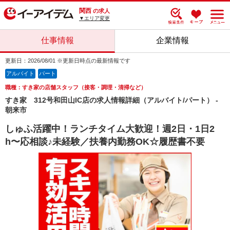
関西
の求人
▼エリア変更
仕事情報
企業情報
更新日：2026/08/01 ※更新日時点の最新情報です
アルバイト
パート
職種：すき家の店舗スタッフ（接客・調理・清掃など）
すき家 312号和田山IC店の求人情報詳細（アルバイト/パート） -
朝来市
しゅふ活躍中！ランチタイム大歓迎！週2日・1日2
h〜応相談♪未経験／扶養内勤務OK☆履歴書不要