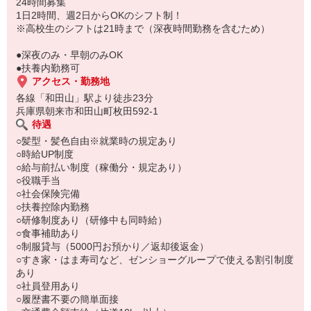
もちろん先輩クルーがしっかり教えてくれるので安心してくださ
24時間募集
い。
1日2時間、週2日からOKのシフト制！
※高校生のシフトは21時まで（深夜時間勤務を含むため）
●深夜のみ・早朝のみOK
●扶養内勤務可
アクセス・勤務地
各線「和田山」駅より徒歩23分
兵庫県朝来市和田山町枚田592-1
待遇
○髪型・髪色自由※就業時の規定あり
○時給UP制度
○給与前払い制度（稼働分・規定あり）
○役職手当
○社会保険完備
○扶養控除内勤務
○研修制度あり（研修中も同時給）
○食事補助あり
○制服貸与（5000円お預かり／返却後返金）
○すき家・はま寿司など、ゼンショーグループで使える割引制度
あり
○社員登用あり
○履歴書不要の簡単面接