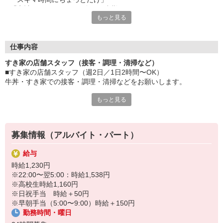
「家計に＋αするために多めに出勤」
もっと見る
など、自分らしく活躍できますよ。
≪ 働くメリットいっぱい ≫
■髪型・髪色自由
仕事内容
オシャレを捨てる必要はありません！
すき家の店舗スタッフ（接客・調理・清掃など）
■給与前払い可
■すき家の店舗スタッフ（週2日／1日2時間〜OK）
急な出費も安心♪
牛丼・すき家での接客・調理・清掃などをお願いします。
■社員登用あり
将来を考えている方は必見です。
もっと見る
具体的には・・・
お客様をきれいなお店でお迎え！
なか卯、かつ庵、ココス、ジョリーパスタ、ビッグボーイ、華屋
おいしい牛丼を！
与兵衛、オリーブの丘、焼肉いちばんなどを経営しているゼンシ
あなたの笑顔で！
ョーグループ！
募集情報（アルバイト・パート）
すばやく提供！
その中のひとつ『すき家』でお仕事しませんか？
給与
他にも、食材の調整や金銭管理、新しく入社したクルーの研修など
時給1,230円
様々なお仕事があります。
※22:00〜翌5:00：時給1,538円
セルフオーダー、セルフ会計で、現金の受け渡しはほとんどありま
※高校生時給1,160円
せん。※一部店舗を除く
※日祝手当 時給＋50円
取り間違いもなく安心でスムーズ♪
※早朝手当（5:00〜9:00）時給＋150円
勤務時間・曜日
マニュアルも用意していますので飲食店が初めての方でも大丈夫！