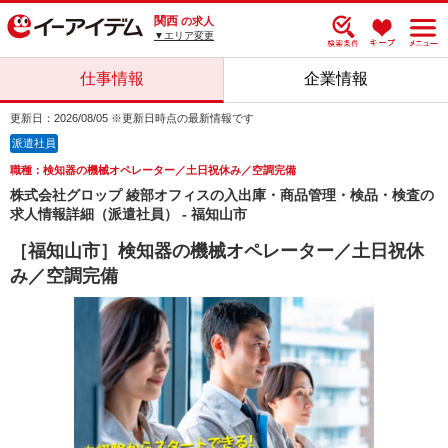
関西
の求人
▼エリア変更
仕事情報
企業情報
更新日：2026/08/05 ※更新日時点の最新情報です
派遣社員
職種：検知器の機械オペレーター／土日祝休み／空調完備
株式会社グロップ 綾部オフィスの入出庫・商品管理・検品・検査の
求人情報詳細（派遣社員） - 福知山市
［福知山市］検知器の機械オペレーター／土日祝休
み／空調完備