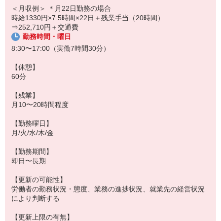
あなたの新しいスタートを、私たちが全力でサポートします！
＜月収例＞ ＊月22日勤務の場合
作業内容としては・・・
案件詳細をぜひご覧ください☆
時給1330円×7.5時間×22日＋残業手当（20時間）
機械に材料をセットしてスタート
⇒252,710円＋交通費
ボタンを押すダケ◎
勤務時間・曜日
あとは機械が勝手に製造してくれます♪
8:30〜17:00（実働7時間30分）
難しい作業や複雑な作業は
いっさいナシ！
【休憩】
コツコツ、もくもく同じ作業の
60分
繰り返しになります☆
【残業】
☆新しい部署でのお仕事なので
月10〜20時間程度
ぴかぴかの環境で
みなさん一緒にスタートして
【勤務曜日】
お仕事を覚えていけます♪
月/火/水/木/金
（変更の範囲）会社の定める業務
【勤務期間】
即日〜長期
◆この仕事の魅力
・複雑な作業はいっさいナシ！
【更新の可能性】
未経験の方でも安心して
労働者の勤務状況・態度、業務の進捗状況、就業先の経営状況
入社いただけます◎
により判断する
・土日祝休み×長期休みで
【更新上限の有無】