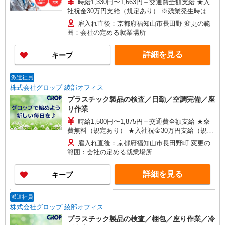
時給1,330円〜1,663円＋交通費全額支給 ★入
社祝金30万円支給（規定あり） ※残業発生時は時
給25％アップ ※交通費支給規定あり ※給与の希
雇入れ直後：京都府福知山市長田野 変更の範
望日払い制度あり ＜月収例＞ ＊月22日勤務の場
囲：会社の定める就業場所
合 時給1330円×7.5時間×22日 ＋残業手当（20時
間） ⇒252,710円＋交通費
詳細を見る
キープ
派遣社員
株式会社グロップ 綾部オフィス
プラスチック製品の検査／日勤／空調完備／座
り作業
時給1,500円〜1,875円＋交通費全額支給 ★寮
費無料（規定あり） ★入社祝金30万円支給（規定
あり） ※残業発生時は時給25％アップ ※交通費
雇入れ直後：京都府福知山市長田野町 変更の
支給規定あり ※給与の希望日払い制度あり ＜月収
範囲：会社の定める就業場所
例＞ ＊月22日勤務の場合 時給1,500円×7.75時
間×22日⇒255,750円＋残業代＋交通費
詳細を見る
キープ
派遣社員
株式会社グロップ 綾部オフィス
プラスチック製品の検査／梱包／座り作業／冷