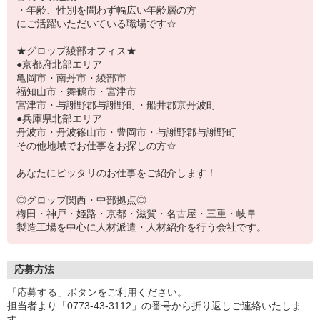
・年齢、性別を問わず幅広い年齢層の方
にご活躍いただいている職場です☆
★グロップ綾部オフィス★
●京都府北部エリア
亀岡市・南丹市・綾部市
福知山市・舞鶴市・宮津市
宮津市・与謝野郡与謝野町・船井郡京丹波町
●兵庫県北部エリア
丹波市・丹波篠山市・豊岡市・与謝野郡与謝野町
その他地域でお仕事をお探しの方☆
あなたにピッタリのお仕事をご紹介します！
◎グロップ関西・中部拠点◎
梅田・神戸・姫路・京都・滋賀・名古屋・三重・岐阜
製造工場を中心に人材派遣・人材紹介を行う会社です。
応募方法
「応募する」ボタンをご利用ください。
担当者より「0773-43-3112」の番号から折り返しご連絡いたしま
す。