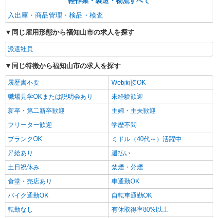
軽作業・製造・物流すべて
入出庫・商品管理・検品・検査
同じ雇用形態から福知山市の求人を探す
派遣社員
同じ特徴から福知山市の求人を探す
履歴書不要
Web面接OK
職場見学OKまたは説明会あり
未経験歓迎
新卒・第二新卒歓迎
主婦・主夫歓迎
フリーター歓迎
学歴不問
ブランクOK
ミドル（40代～）活躍中
昇給あり
週払い
土日祝休み
禁煙・分煙
食堂・売店あり
車通勤OK
バイク通勤OK
自転車通勤OK
転勤なし
有休取得率80%以上