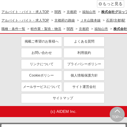
もっと見る
未経験歓迎
ミドル（40代～）活躍中
アルバイト・バイト・求人TOP
関西
京都府
福知山市
株式会社グロッ
土日祝休み
車通勤OK
アルバイト・バイト・求人TOP
京都府の路線
ＪＲ山陰本線
石原(京都)駅
交通費支給
社会保険あり
職種・条件一覧
軽作業・製造・物流
関西
京都府
福知山市
株式会社
掲載ご希望のお客様へ
よくある質問
お問い合わせ
利用規約
リンクについて
プライバシーポリシー
Cookieポリシー
個人情報保護方針
メールサービスについて
サイト運営会社
サイトマップ
(c) AIDEM Inc.
TOPへ