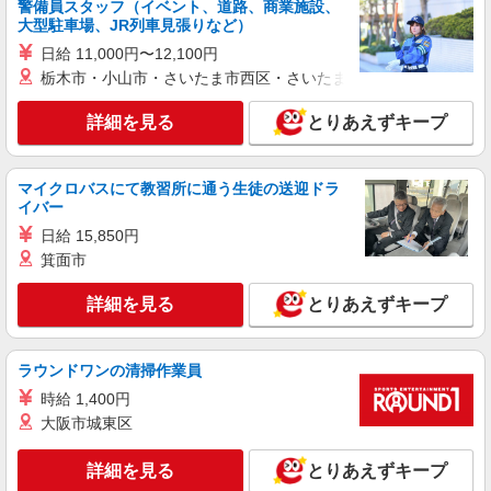
警備員スタッフ（イベント、道路、商業施設、
詳細を見る
キープ
大型駐車場、JR列車見張りなど）
日給 11,000円〜12,100円
派遣社員
栃木市・小山市・さいたま市西区・さいたま市岩槻区・久喜市・
株式会社グロップ 綾部オフィス
ゴム製品の検査／データ入力／マイカー通勤／
詳細を見る
とりあえずキープ
長期
時給1,250円〜1,563円＋交通費全額支給 ※交
通費支給規定あり ※給与の希望日払い制度あり
マイクロバスにて教習所に通う生徒の送迎ドラ
【月収例】 ＊月22日勤務の場合 時給1,250円
雇入れ直後：京都府福知山市長田野町 変更の
イバー
×7.83時間×22日 ⇒215,325円＋交通費
範囲：会社の定める就業場所
日給 15,850円
箕面市
詳細を見る
キープ
詳細を見る
とりあえずキープ
派遣社員
株式会社グロップ 綾部オフィス
プラスチック製品／検査／箱詰め／寮完備／座
ラウンドワンの清掃作業員
り作業
時給 1,400円
時給1,500円〜1,875円＋交通費全額支給 ★寮
大阪市城東区
費無料（規定あり） ★祝金10万円支給（規定あ
り） ★赴任交通費全額支給♪ 引っ越し費用も補
雇入れ直後：京都府福知山市長田野町 変更の
詳細を見る
とりあえずキープ
助有り◎ ※上限30,000円（各規定あり） ※残業
範囲：会社の定める就業場所