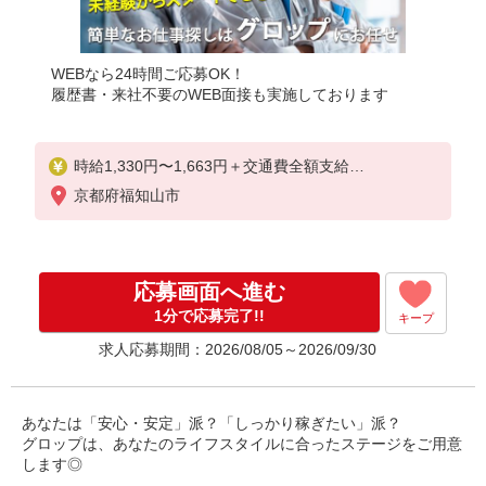
WEBなら24時間ご応募OK！
履歴書・来社不要のWEB面接も実施しております
時給1,330円〜1,663円＋交通費全額支給
京都府福知山市
★入社祝金30万円支給（規定あり）
※残業発生時は時給25％アップ
※交通費支給規定あり
応募画面へ進む
※給与の希望日払い制度あり
1分で応募完了!!
キープ
＜月収例＞ ＊月22日勤務の場合
求人応募期間：2026/08/05～2026/09/30
時給1330円×7.5時間×22日＋残業手当（20時間）
⇒252,710円＋交通費
あなたは「安心・安定」派？「しっかり稼ぎたい」派？
グロップは、あなたのライフスタイルに合ったステージをご用意
します◎