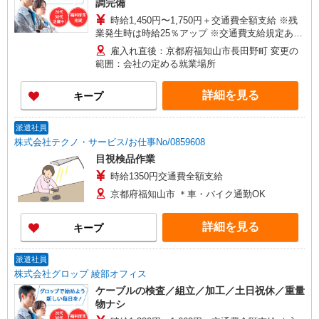
調完備
時給1,450円〜1,750円＋交通費全額支給 ※残
業発生時は時給25％アップ ※交通費支給規定あり
※給与の週払い制度あり ＜月収例＞＊月22日勤務
雇入れ直後：京都府福知山市長田野町 変更の
の場合 時給1,450円×7.83時間×22日＋残業手当25
範囲：会社の定める就業場所
時間 ⇒295,090円+交通費
詳細を見る
キープ
派遣社員
株式会社テクノ・サービス/お仕事No/0859608
目視検品作業
時給1350円交通費全額支給
京都府福知山市 ＊車・バイク通勤OK
詳細を見る
キープ
派遣社員
株式会社グロップ 綾部オフィス
ケーブルの検査／組立／加工／土日祝休／重量
物ナシ