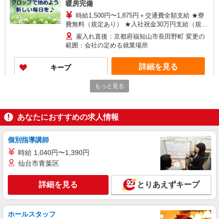
暖房完備
時給1,500円〜1,875円＋交通費全額支給 ★寮
費無料（規定あり） ★入社祝金30万円支給（規定
あり） ※残業発生時は時給25％アップ ※深夜帯
雇入れ直後：京都府福知山市長田野町 変更の
（22:00〜5:00）勤務は時給25％アップ ※交通費
範囲：会社の定める就業場所
支給規定あり ※給与の希望日払い制度あり ＜月収
例＞ ＊月22日勤務の場合 時給1,500円×7.84時間
詳細を見る
キープ
×22日＋深夜手当（69時間） ⇒284,595円＋交通費
もっと見る
派遣社員
株式会社テクノ・サービス/お仕事No/0898752
電線の検査業務
あなたにおすすめの求人情報
時給1300円交通費全額支給
京都府福知山市 ＊車・バイク通勤OK
個別指導講師
時給 1,040円〜1,390円
詳細を見る
キープ
仙台市青葉区
派遣社員
詳細を見る
とりあえずキープ
株式会社テクノ・サービス/お仕事No/0853576
製品検査作業
時給1500円交通費全額支給
ホールスタッフ