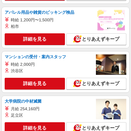
発生時は時給25％アップ ※深夜帯（22:00〜
5:00）勤務は時給25％アップ ※交通費支給規定あ
詳細を見る
キープ
り ※給与の希望日払い制度あり ＜月収例＞ ＊月
アパレル用品や雑貨のピッキング検品
22日勤務の場合 時給1,500円×7.84時間×22日＋深
時給 1,200円〜1,500円
夜手当（69時間） ⇒284,595円円＋交通費
派遣社員
柏市
株式会社グロップ 綾部オフィス
ゴム製品の検査業務／車通勤／空調完備／土日
詳細を見る
とりあえずキープ
祝休み
時給1,350円〜1,688円＋交通費全額支給 ※交
通費支給規定あり ※給与の希望日払い制度あり
マンションの受付・案内スタッフ
【月収例】 ＊月22日勤務の場合 時給1,350円
雇入れ直後：京都府福知山市長田野町 変更の
時給 2,000円
×7.83時間×22日⇒232,551円＋交通費
範囲：会社の定める就業場所
渋谷区
詳細を見る
キープ
詳細を見る
とりあえずキープ
派遣社員
株式会社TAMA
大学病院の中材滅菌
自動車用スポンジの寸法検査および梱包スタッ
月給 254,160円
フ
足立区
時給1,280円〜 ◆月収例）196,352円 (1,280円
×7.67h×20日)
詳細を見る
とりあえずキープ