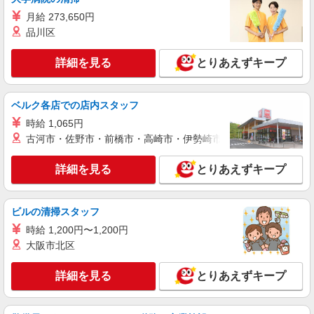
月給 273,650円
派遣社員
品川区
株式会社グロップ 綾部オフィス
検知器の検査／座り作業／空調完備／土日祝休
詳細を見る
み
とりあえずキープ
時給1,330円〜1,663円＋交通費全額支給 ★入
社祝金30万円支給（規定あり） ※残業発生時は時
ベルク各店での店内スタッフ
給25％アップ ※交通費支給規定あり ※給与の希
雇入れ直後：京都府福知山市長田野 変更の範
望日払い制度あり ＜月収例＞ ＊月22日勤務の場
囲：会社の定める就業場所
時給 1,065円
合 時給1330円×7.5時間×22日＋残業手当（20時
古河市・佐野市・前橋市・高崎市・伊勢崎市・太田市・館林市・
間） ⇒252,710円＋交通費
詳細を見る
キープ
詳細を見る
とりあえずキープ
派遣社員
株式会社グロップ 綾部オフィス
ビルの清掃スタッフ
ねじ締め／検査／コツコツ作業／寮完備／空調
完備
時給 1,200円〜1,200円
大阪市北区
時給1,300円〜1,625円＋交通費全額支給 ★寮
完備（規定あり） ※残業発生時は残業代を別途全
額支給（法定基準通り） ※交通費支給規定あり ※
詳細を見る
とりあえずキープ
雇入れ直後：京都府福知山市長田野町 変更の
給与の希望日払い制度あり ＜月収例＞＊月22日出
範囲：会社の定める就業場所
勤の場合 時給1,300円×7.75時間×22日＋残業代
（20時間分） ＝254,150円＋交通費