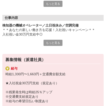
もっと見る
【ここがおすすめ】
・柔軟な働き方
あなたのライフスタイルに合わせた勤務が可能！
安定した収入を確保するため、しっかりと稼ぐ働き方も選べま
仕事内容
す。
検知器の機械オペレーター／土日祝休み／空調完備
・長期勤務が可能
＊＊あなたの新しい働き方を応援！入社祝いキャンペーン＊＊
社員登用制度を推進しており、キャリアアップもサポート！
入社祝い金30万円支給中◎
無期雇用、資格取得支援、昇給などの各種制度があります。
（※定員が埋まり次第終了）
・希望者には週払い制度あり（規定あり）
もっと見る
急な出費があるときも安心です♪
《オープニング募集！》
カンタン☆検知器の機械オペレーター
【こんな方にピッタリ】
空調完備の環境で長期＆安定して
・未経験からスキル、経験を身につけたい方
募集情報（派遣社員）
お仕事いただけます♪
・何から始めたら良いかわからずお悩みの方
給与
【検知器の機械オペレーター】
当社では20代〜30代のスタッフが多数活躍中！
時給1,330円〜1,663円＋交通費全額支給
「ちゃんとできるかな…」「自分に合うかな…」などの心配はい
◆仕事内容◆
りません♪
★入社祝金30万円支給（規定あり）
（雇入れ直後）
安心してスタートできる環境が整っており、あなたをしっかりバ
手のひらサイズの製品の製造を
ックアップ。
※残業発生時は時給25％アップ
お願いします☆
すぐに馴染める環境が待っています。
※交通費支給規定あり
扱っていただくのは水道周りに使用される
※給与の希望日払い制度あり
漏水検知器です◎
＼グロップではじめよう！新しい毎日を♪／