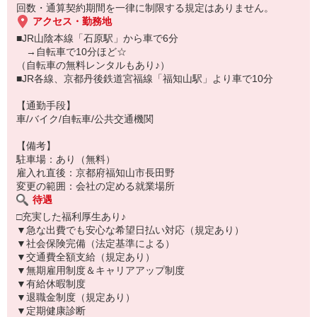
プライベートも充実♪
回数・通算契約期間を一律に制限する規定はありません。
アクセス・勤務地
・高時給1,330円×日勤で
■JR山陰本線「石原駅」から車で6分
しっかり稼げます！
→自転車で10分ほど☆
（自転車の無料レンタルもあり♪）
・福利厚生が充実◎
■JR各線、京都丹後鉄道宮福線「福知山駅」より車で10分
社会保険完備しております。
【通勤手段】
車/バイク/自転車/公共交通機関
【備考】
駐車場：あり（無料）
雇入れ直後：京都府福知山市長田野
変更の範囲：会社の定める就業場所
待遇
□充実した福利厚生あり♪
▼急な出費でも安心な希望日払い対応（規定あり）
▼社会保険完備（法定基準による）
▼交通費全額支給（規定あり）
▼無期雇用制度＆キャリアアップ制度
▼有給休暇制度
▼退職金制度（規定あり）
▼定期健康診断