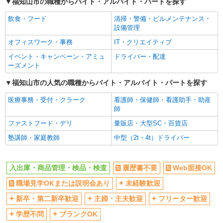
福知山市の職種からバイト・アルバイト・パートを探す
新卒・第二新卒歓迎
主婦・主夫歓迎
飲食・フード
清掃・警備・ビルメンテナンス・
フリーター歓迎
学歴不問
設備管理
ブランクOK
ミドル（40代～）活躍中
オフィスワーク・事務
IT・クリエイティブ
昇給あり
週払い
イベント・キャンペーン・アミュ
ドライバー・配達
土日祝休み
禁煙・分煙
ーズメント
食堂・売店あり
車通勤OK
福知山市の人気の職種からバイト・アルバイト・パートを探す
バイク通勤OK
自転車通勤OK
医療事務・受付・クラーク
看護師・保健師・看護助手・助産
転勤なし
有休取得率80%以上
師
交通費支給
社会保険あり
ファストフード・デリ
量販店・大型SC・百貨店
退職金・財形貯蓄制度あり
制服貸与
塾講師・家庭教師
中型（2t・4t）ドライバー
研修制度あり
資格取得支援制度あり
入出庫・商品管理・検品・検査
履歴書不要
Web面接OK
同じ職種から求人を探す
職場見学OKまたは説明会あり
未経験歓迎
軽作業・製造・物流
新卒・第二新卒歓迎
主婦・主夫歓迎
フリーター歓迎
入出庫・商品管理・検品・検査
学歴不問
ブランクOK
同じ特徴から求人を探す