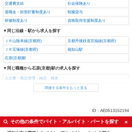
交通費支給
社会保険あり
退職金・財形貯蓄制度あり
制服貸与
研修制度あり
資格取得支援制度あり
同じ沿線・駅から求人を探す
ＪＲ山陰本線(京都府)
京都丹後鉄道宮福線(京都府)
ＪＲ宝塚線(京都府)
福知山駅
石原(京都)駅
同じ職種から石原(京都)駅の求人を探す
入出庫・商品管理・検品・検査
関連する条件をもっと見る
同じ雇用形態から石原(京都)駅の求人を探す
派遣社員
同じ特徴から石原(京都)駅の求人を探す
ID：AE0513152194
履歴書不要
Web面接OK
その他の条件でバイト・アルバイト・パートを探す
職場見学OKまたは説明会あり
未経験歓迎