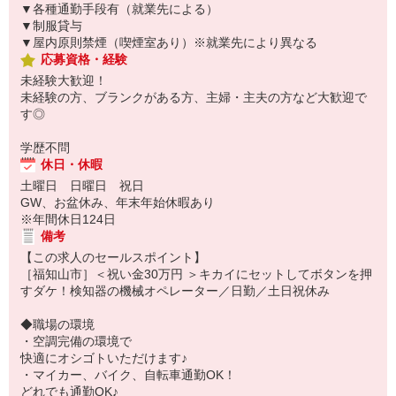
▼各種通勤手段有（就業先による）
▼制服貸与
▼屋内原則禁煙（喫煙室あり）※就業先により異なる
応募資格・経験
未経験大歓迎！
未経験の方、ブランクがある方、主婦・主夫の方など大歓迎で
す◎
学歴不問
休日・休暇
土曜日 日曜日 祝日
GW、お盆休み、年末年始休暇あり
※年間休日124日
備考
【この求人のセールスポイント】
［福知山市］＜祝い金30万円 ＞キカイにセットしてボタンを押
すダケ！検知器の機械オペレーター／日勤／土日祝休み
◆職場の環境
・空調完備の環境で
快適にオシゴトいただけます♪
・マイカー、バイク、自転車通勤OK！
どれでも通勤OK♪